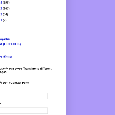
14
(198)
13
(167)
12
(54)
11
(2)
s
ayachn
ዛቤ (OUTLOOK)
rt Abuse
ፈልጉት ቋንቋ ይቀይሩ Translate to different
ages
ን ይፃፉ / Contact Form
*