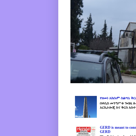
የዘመነ አክሱም ስልጣኔ ቅ
በቀሲስ መንግሥቱ ጐበዜ ሉን
አርኪኦሎጂ እና ቅርስ አስተ
GERD is meant to conne
GERD