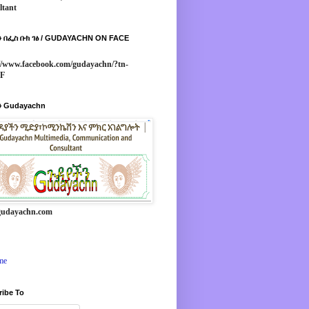
ltant
 በፌስ ቡክ ገፅ / GUDAYACHN ON FACE
//www.facebook.com/gudayachn/?tn-
*F
 Gudayachn
udayachn.com
me
ribe To