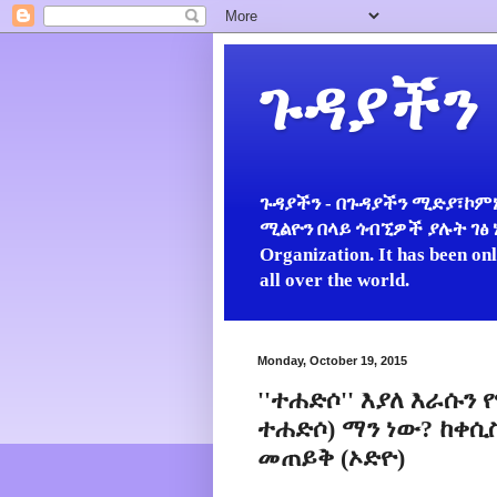
ጉዳያችን
ጉዳያችን - በጉዳያችን ሚድያ፣ኮምኒ
ሚልዮን በላይ ጎብኚዎች ያሉት ገፅ ነው።
Organization. It has been on
all over the world.
Monday, October 19, 2015
''ተሐድሶ'' እያለ እራሱ
ተሐድሶ) ማን ነው? ከቀሲስ
መጠይቅ (ኦድዮ)