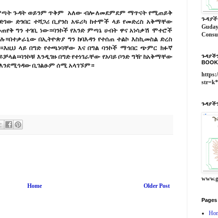
ምጣት ጉዳት ወይንም ጥቅም አለው ብሎ ለመደምደም ማጥናት የሚጠይቅ
ጉዳያች
አድገው ድንበር ተሻጋሪ ቢያንስ አፍሪካ ከተሞች ላይ የመድረስ አቅማቸው
Guday
ጠየቅ ግን ተገቢ ነው።ባንኮች የአንድ ምጣኔ ሀብት ዋና አነሳቃሽ ሞተሮች
Consu
ሻሉ።በተቃራኒው በኢትዮጵያ ግን ከባእዳን የተሰጠ ተልኮ እስኪመስል ድረስ
።እዚህ ላይ በግድ የተጫነባቸው እና በግል ባንኮች ማኅበር ጭምር ክፉኛ
ይቻላል።ባንኮቹ እንዲገዙ በግድ የተነገራቸው የአባይ ቦንድ ግዥ ከአቅማቸው
ጉዳያችን
BOOK
ጉ እንደሚጎዳው ቢገልፁም ሰሚ አላገኙም።
https:
str=k
ጉዳያችን
www.g
Home
Older Post
Pages
Ho