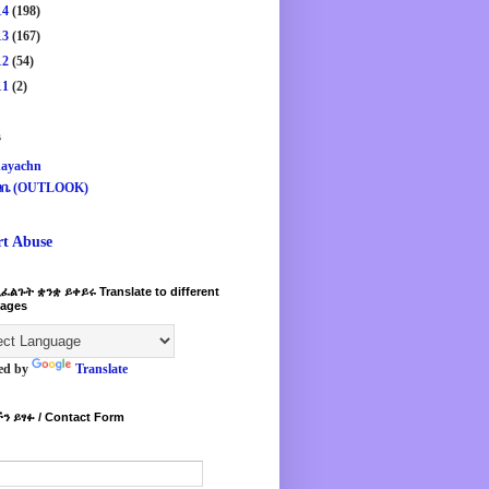
14
(198)
13
(167)
12
(54)
11
(2)
s
ayachn
ዛቤ (OUTLOOK)
rt Abuse
ፈልጉት ቋንቋ ይቀይሩ Translate to different
ages
ed by
Translate
ን ይፃፉ / Contact Form