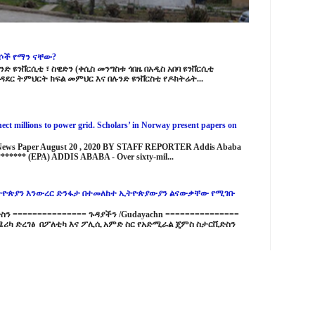
ርሶች የማን ናቸው?
ድ ዩንቨርሲቲ ፣ ስዊድን (ቀሲስ መንግስቱ ጎበዜ በአዲስ አበባ ዩንቨርሲቲ
ዳደር ትምህርት ክፍል መምህር እና በሉንድ ዩንቨርስቲ የዶክትሬት...
ct millions to power grid. Scholars’ in Norway present papers on
 News Paper August 20 , 2020 BY STAFF REPORTER Addis Ababa
****** (EPA) ADDIS ABABA - Over sixty-mil...
ዮጵያን እንውረር ድንፋታ በተመለከተ ኢትዮጵያውያን ልናውቃቸው የሚገቡ
 =============== ጉዳያችን /Gudayachn ===============
ሪካ ድረገፅ በፖለቲካ እና ፖሊሲ አምድ ስር የአድሚራል ጄምስ ስታርቪድስን