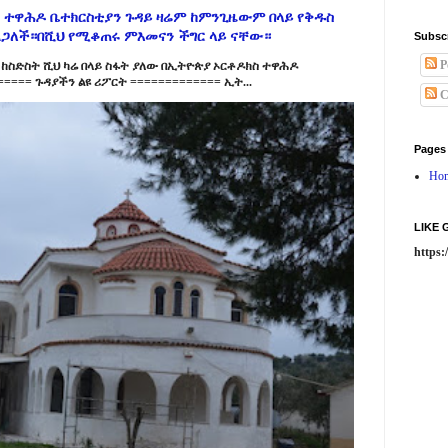
 ተዋሕዶ ቤተክርስቲያን ጉዳይ ዛሬም ከምንጊዜውም በላይ የቅዱስ
ልጋለች።በሺህ የሚቆጠሩ ምእመናን ችግር ላይ ናቸው።
Subsc
P
ከስድስት ሺህ ካሬ በላይ ስፋት ያለው በኢትዮጵያ ኦርቶዶክስ ተዋሕዶ
==== ጉዳያችን ልዩ ሪፖርት ============= ኢት...
C
Pages
Ho
LIKE
https