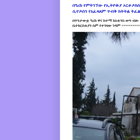
በግሪክ የምትገኘው የኢትዮጵያ ኦርቶዶክስ
ሲኖዶስን የአፈጻጸም ጥብቅ ክትትል ትፈ
በጥንታውቷ ግሪክ ዋና ከተማ ከአቴንስ ወጣ ብሎ 
ቤተክርስቲያን ስም የተገዛው ገዳም =========