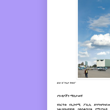
ፎቶ ከ''የኔታ ትዩብ''
የጉዳያችን ማስታወሻ
የስርዓቱ የኢኮኖሚ ፖሊሲ ድንግዝግዝ፣
ነው።በአደባባይ ባለስልጣናቱ የሚናገሩ