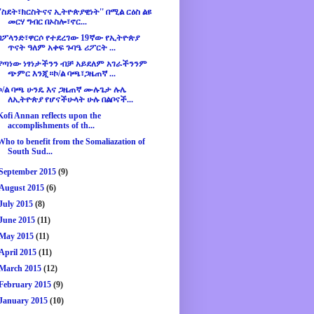
''ስደት፣ክርስትናና ኢትዮጵያዊነት'' በሚል ርዕስ ልዩ
መርሃ ግብር በኦስሎ፣ኖር...
በፖላንድ፣ዋርሶ የተደረገው 19ኛው የኢትዮጵያ
ጥናት ዓለም አቀፍ ጉባዔ ሪፖርት ...
ያጣነው ነፃነታችንን ብቻ አይደለም አገራችንንም
ጭምር እንጂ።ኮ/ል ባጫ፣ጋዜጠኛ ...
ኮ/ል ባጫ ሁንዴ እና ጋዜጠኛ ሙሉጌታ ሉሌ
ለኢትዮጵያ የሆናችሁላት ሁሉ በልቦናች...
Kofi Annan reflects upon the
accomplishments of th...
Who to benefit from the Somaliazation of
South Sud...
September 2015
(9)
August 2015
(6)
July 2015
(8)
June 2015
(11)
May 2015
(11)
April 2015
(11)
March 2015
(12)
February 2015
(9)
January 2015
(10)