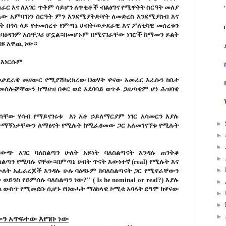
ራር እና ለአገር ጥቅም ሳይሆን ለጥቂቶች ብልፅግና የሚዋትት ስርዓት መለያ
ለው አምባገነን ስርዓት ምን እንደሚያቅድ፣የት ለመድረስ እንደሚያስብ እና
 በጎሳ ላይ የተመሰረተ የምጣኔ ሀብት፣ወታደራዊ እና ፖለቲካዊ መሰረቱን
 ለባዕዳንም አስቸጋሪ ሆኗል።በመሆኑም በሚናገራቸው ነገሮች ከማመን ይልቅ
በዩ አዋጪ ነው።
 እነርሱም
ና ወታደራዊ መዘውር የሚያሽከረክረው ህወሃት ዋናው አመራር እራሱን ከቤተ
 መሰሎቻቸውን ከማዘዝ በቀር ወደ አደባባይ ወጥቶ ጋዜጣዊም ሆነ ሕዝባዊ
ራሳቸው ሃሳብ የማይናገሩቱ እነ አቶ ኃይለማርያም ነገር አሳመርን እያሉ
►
 ታማኝነታቸውን ለማፅናት የሚሉት ከሚፈፀመው ጋር አለመገናኘቱ የሚሉት
►
►
ውጭ አገር ባለስልጣን ሁለት አይነት ባለስልጣናት እንዳሉ ጠንቅቆ
►
ልጣን የሚባሉ ናቸው።በምጣኔ ሀብት ጥናት እውነተኛ (real) የሚሉት እና
►
ሰኙ ሁለት አፈራረጆች እንዳሉ ሁሉ ባዕዳኑም ከባለስልጣናት ጋር የሚኖራቸውን
ስ የይምሰሉ ባለስልጣን ነው?'' ( Is he nominal or real?) እያሉ
►
 ውስጥ የሚመደቡ ሲሆኑ የህወሓት ማዕከላዊ ኮሚቴ አባላት ደግሞ ከዋናው
►
►
►
ን አጥፍተው እየገቡ ነው