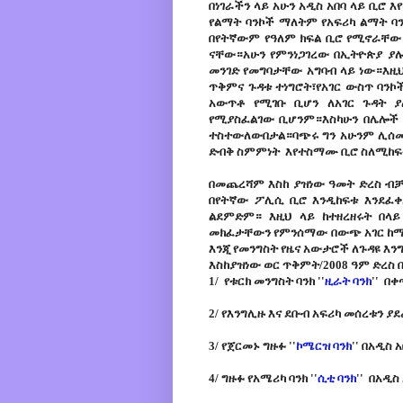
በነገራችን ላይ አሁን አዲስ አበባ ላይ ቢሮ 
የልማት ባንኮች ማለትም የአፍሪካ ልማት ባ
በየትኛውም የዓለም ክፍል ቢሮ የሚኖራቸው 
ናቸው።አሁን የምንነጋገረው በኢትዮጵያ ያሉ
መንገድ የመግባታቸው አግባብ ላይ ነው።እዚ
ጥቅምና ጉዳቱ ተነግሮት፣የአገር ውስጥ ባንኮ
አውጥቶ የሚገቡ ቢሆን ለአገር ጉዳት ያ
የሚያስፈልገው ቢሆንም።እስካሁን በሌሎች 
ተስተውለውበታል።ባጭሩ ግን አሁንም ሊሰመር
ድብቅ ስምምነት እየተስማሙ ቢሮ ስለሚከፍቱ
በመጨረሻም እስከ ያዝነው ዓመት ድረስ ብቻ
በየትኛው ፖሊሲ ቢሮ እንዲከፍቱ እንደፈቀ
ልደምድም። እዚህ ላይ ከተዘረዘሩት በላይ
መክፈታቸውን የምንሰማው በውጭ አገር ከሚወ
እንጂ የመንግስት የዜና አውታሮች ለጉዳዩ እን
እስከያዝነው ወር ጥቅምት/2008 ዓም ድረስ በአ
1/ የቱርክ መንግስት ባንክ ''
ዚራት ባንክ
'' በ
2/ የእንግሊዙ እና ደቡብ አፍሪካ መሰረቱን ያደ
3/ የጀርመኑ ግዙፉ ''
ኮሜርዝ ባንክ
'' በአዲስ 
4/ ግዙፉ የአሜሪካ ባንክ ''
ሲቲ ባንክ
'' በአዲስ