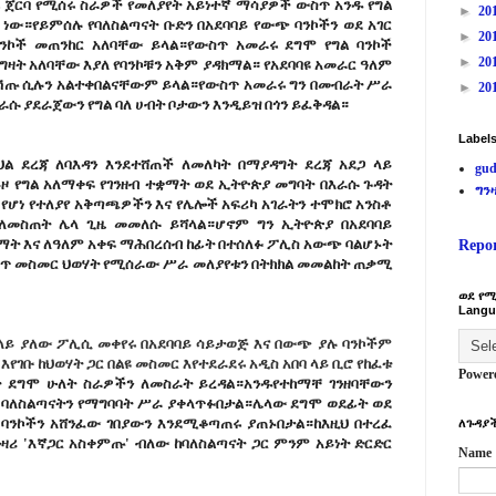
 ጀርባ የሚሰሩ ስራዎች የመለያየት አይነተኛ ማሳያዎች ውስጥ አንዱ የግል
►
20
 ነው።የይምሰሉ የባለስልጣናት ቡድን በአደባባይ የውጭ ባንኮችን ወደ አገር
►
20
ባንኮች መጠንከር አለባቸው ይላል።የውስጥ አመራሩ ደግሞ የግል ባንኮች
►
20
መግዛት አለባቸው እያለ የባንኮቹን አቅም ያዳክማል። የአደባባዩ አመራር ዓለም
ክ ሽጡ ሲሉን አልተቀበልናቸውም ይላል።የውስጥ አመራሩ ግን በመብራት ሥራ
►
20
እራሱ ያደራጀውን የግል ባለ ሀብት ቦታውን እንዲይዝ በጎን ይፈቅዳል።
Label
ህል
ደረጃ
ለባእዳን
እንደተሸጠች
ለመለካት
በማያዳግት
ደረጃ
አደጋ
ላይ
gud
ዞ
የግል
አለማቀፍ
የገንዘብ
ተቋማት
ወደ
ኢትዮጵያ
መግባት
በእራሱ
ጉዳት
ግን
የሆነ
የተለያየ
አቅጣጫዎችን
እና
የሌሎች
አፍሪካ
አገራትን
ተሞክሮ
አንስቶ
ለመስጠት
ሌላ
ጊዜ
መመለሱ
ይሻላል።ሆኖም
ግን
ኢትዮጵያ
በአደባባይ
ማት
እና
ለዓለም
አቀፍ
ማሕበረሰብ
ከፊት
በተሰለፉ
ፖሊስ
አውጭ
ባልሆኑት
Repo
ስጥ
መስመር
ህወሃት
የሚሰራው
ሥራ
መለያየቱን
በትክክል
መመልከት
ጠቃሚ
ወደ የሚ
Langu
ላይ
ያለው
ፖሊሲ
መቀየሩ
በአደባባይ
ሳይታወጅ
እና
በውጭ
ያሉ
ባንኮችም
እየገቡ
ከህወሃት
ጋር
በልዩ
መስመር
እየተደራደሩ
አዲስ
አበባ
ላይ
ቢሮ
የከፈቱ
Power
ት
ደግሞ
ሁለት
ስራዎችን
ለመስራት
ይረዳል።አንዱየተከማቸ
ገንዘባቸውን
ባለስልጣናትን
የማግባባት
ሥራ
ያቀላጥፉበታል።ሌላው
ደግሞ
ወደፊት
ወደ
ባንኮችን
አሸንፈው
ገበያውን
እንደሚቆጣጠሩ
ያጠኑበታል።ከእዚህ
በተረፈ
ለጉዳያች
ዛሪ
'
እኛጋር
አስቀምጡ
'
ብለው
ከባለስልጣናት
ጋር
ምንም
አይነት
ድርድር
Name