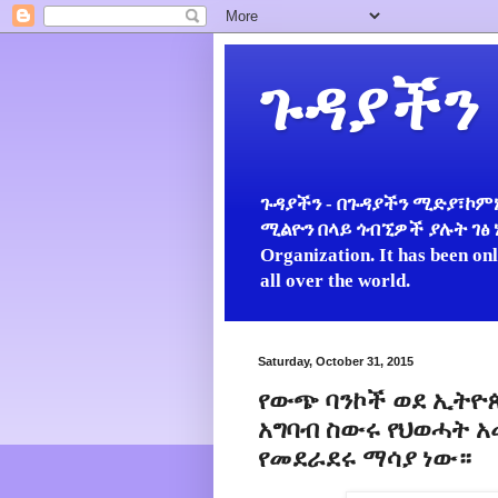
ጉዳያችን
ጉዳያችን - በጉዳያችን ሚድያ፣ኮምኒ
ሚልዮን በላይ ጎብኚዎች ያሉት ገፅ ነው።
Organization. It has been on
all over the world.
Saturday, October 31, 2015
የውጭ ባንኮች ወደ ኢትዮ
አግባብ ስውሩ የህወሓት አ
የመደራደሩ ማሳያ ነው።