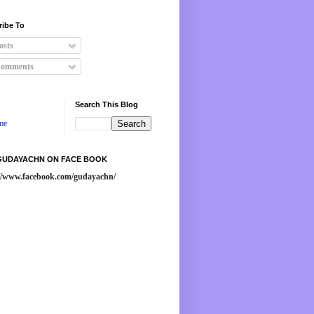
ribe To
osts
omments
Search This Blog
me
 GUDAYACHN ON FACE BOOK
://www.facebook.com/gudayachn/