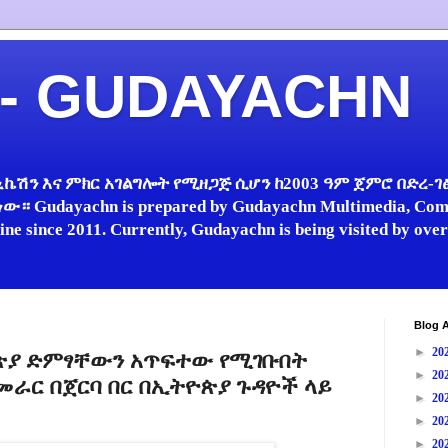
 - GUDAYACHN
ኬሽን እና ምክር አገልግሎት የሚዘጋጅ ሲሆን ከ2003 ዓም ጀምሮ በድረ-ገፅ 
 Gudayachn is prepared by Gudayachn Multimedia, Comm
line since 2011. Currently, Gudayachn is being visited by ov
Blog A
►
20
ጵያ ድምፃቸውን አጥፍተው የሚገቡበት
►
20
መራር በጀርባ በር በኢትዮጵያ ጉዳዮች ላይ
►
20
►
20
►
20