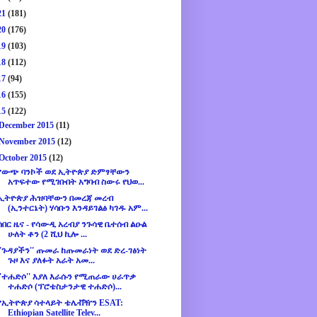
21
(181)
20
(176)
19
(103)
18
(112)
17
(94)
16
(155)
15
(122)
December 2015
(11)
November 2015
(12)
October 2015
(12)
የውጭ ባንኮች ወደ ኢትዮጵያ ድምፃቸውን
አጥፍተው የሚገቡበት አግባብ ስውሩ የህወ...
ኢትዮጵያ ሕዝባቸውን በመረጃ መረብ
(ኢንተርኔት) ሃሳቡን እንዳይገልፅ ካገዱ አም...
ሰበር ዜና - የሳውዲ አረብያ ንጉሳዊ ቤተሰብ ልዑል
ሁለት ቶን (2 ሺህ ኪሎ ...
''ጉዳያችን'' ጡመራ ከጡመራነት ወደ ድረ-ገፅነት
ጉዞ እና ያለፉት አራት አመ...
''ተሐድሶ'' እያለ እራሱን የሚጠራው ሀራጥቃ
ተሐድሶ (ፕሮቴስታንታዊ ተሐድሶ)...
የኢትዮጵያ ሳተላይት ቴሌቭዥን ESAT:
Ethiopian Satellite Telev...