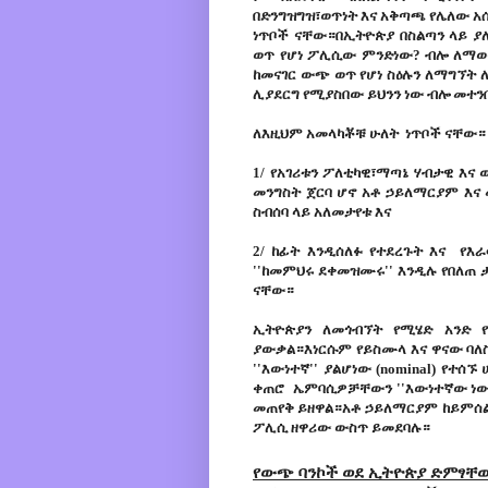
በድንግዝግዝ፣ወጥነት እና አቅጣጫ የሌለው አሰ
ነጥቦች ናቸው።በኢትዮጵያ በስልጣን ላይ ያ
ወጥ የሆነ ፖሊሲው ምንድነው? ብሎ ለማወቅ
ከመናገር ውጭ ወጥ የሆነ ስዕሉን ለማግኘት
ሊያደርግ የሚያስበው ይህንን ነው ብሎ መተን
ለእዚህም አመላካቾቹ ሁለት ነጥቦች ናቸው።
1/ የአገሪቱን ፖለቲካዊ፣ማጣኔ ሃብታዊ እ
መንግስት ጀርባ ሆኖ አቶ ኃይለማርያም እና
ስብሰባ ላይ አለመታየቱ እና
2/ ከፊት እንዲሰለፉ የተደረጉት እና የእ
''ከመምህሩ ደቀመዝሙሩ'' እንዲሉ የበለጠ
ናቸው።
ኢትዮጵያን ለመጎብኘት የሚሄድ አንድ የ
ያውቃል።እነርሱም የይስሙላ እና ዋናው ባለስ
''እውነተኛ'' ያልሆነው (nominal) የተ
ቀጠሮ ኤምባሲዎቻቸውን ''እውነተኛው ነው ወይን
መጠየቅ ይዘዋል።አቶ ኃይለማርያም ከይምሰል
ፖሊሲ ዘዋሪው ውስጥ ይመደባሉ።
የውጭ ባንኮች ወደ ኢትዮጵያ ድምፃቸው