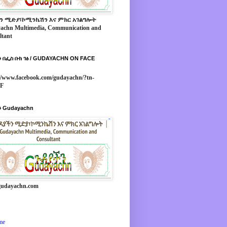
ን ሚድያ፣ኮሚንኬሽን እና ምክር አገልግሎት
achn Multimedia, Communication and
ltant
 በፌስ ቡክ ገፅ / GUDAYACHN ON FACE
//www.facebook.com/gudayachn/?tn-
*F
 Gudayachn
udayachn.com
me