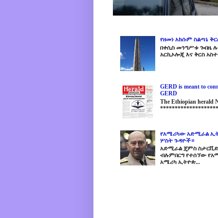
የዘመነ አክሱም ስልጣኔ ቅ
በቀሲስ መንግሥቱ ጐበዜ ሉን
አርኪኦሎጂ እና ቅርስ አስተ
GERD is meant to conne
GERD
The Ethiopian herald
********************
የአሜሪካው አድሚራል ኢት
ሦስት ጉዳዮች።
አድሚራል ጄምስ ስታርቪድስን
ብሉምበርግ የተሰኘው የአሜ
አሜሪካ ኢትዮጵ...