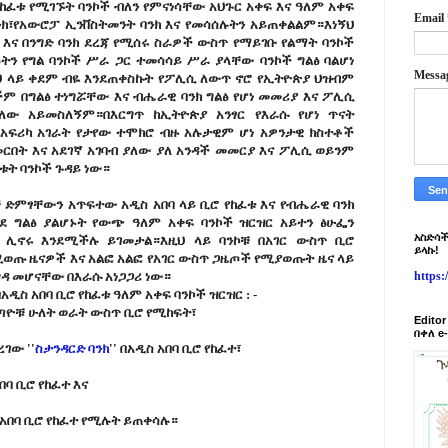
እየከፈቱ የሚገኙት ባንኮች ብለን የምናነሳቸው አህጉር አቀፍ እና ዓለም አቀፍ
Email
ንክ፣የአውሮፓ ኢንቨስትመንት ባንክ እና የመሳሰሉትን አይጠቀልልም።እነኝህ
እና በንግድ ባንክ ደረጃ የሚሰሩ ስራዎች ውስጥ የማይገቡ የልማት ባንኮች
ትን የግል ባንኮች ሥራ ጋር ተመሳሳይ ሥራ ያላቸው ባንኮች ግልፅ ባልሆነ
Messa
ህ ላይ ቀደም ብዬ እንደጠቀስኩት የፖሊሲ ለውጥ ኖሮ የኢትዮጵያ ህዝብም
ችም በግልፅ ተነግሯቸው እና ብሔራዊ ባንክ ግልፅ የሆነ መመሪያ እና ፖሊሲ
ለው አይመስለኝም።በእርግጥ ከኢትዮጵያ አንፃር የእራሱ የሆነ ጥናት
አፍሪካ አገራት የታየው ተሞክሮ ብዙ አሉታዊም ሆነ አዎንታዊ ክስተቶች
በት እና አደገኛ አገባብ ያለው ያለ አንዳች መመርያ እና ፖሊሲ ወይንም
ት ባንኮች ጉዳይ ነው።
 ድምፃቸውን አጥፍተው አዲስ አበባ ላይ ቢሮ የከፈቱ እና የብሔራዊ ባንክ
ደ ግልፅ ያልሆኑት የውጭ ዓለም አቀፍ ባንኮች ዝርዝር አይተን ፅሁፌን
አስድሳች
 ሊኖሩ እንደሚችሉ ይገመታል።እዚህ ላይ ባንኮቹ በአገር ውስጥ ቢሮ
ይላኩ!
ጡ ዜናዎች እና አልፎ አልፎ የአገር ውስጥ ጋዜጦች የሚያወጡት ዜና ላይ
ግዳ መሆናቸው በእራሱ አነጋጋሪ ነው።
https
ዲስ አበባ ቢሮ የከፈቱ ዓለም አቀፍ ባንኮች ዝርዝር : -
ቀጣዮቹ ሁለት ወራት ውስጥ ቢሮ የሚከፍት፣
Edito
በቀለ e
ረገው ''
ስታንዳርድ ባንክ
'' በአዲስ አበባ ቢሮ የከፈተ፣
አበባ ቢሮ የከፈተ እና
 አበባ ቢሮ የከፈተ የሚሉት ይጠቀሳሉ።