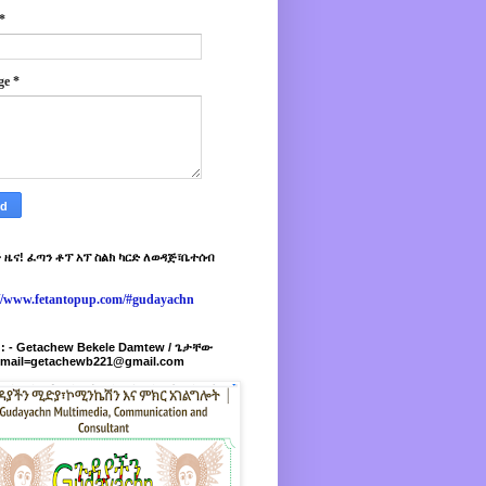
*
ge
*
 ዜና! ፈጣን ቶፕ አፕ ስልክ ካርድ ለወዳጅ፣ቤተሰብ
://www.fetantopup.com/#gudayachn
r : - Getachew Bekele Damtew / ጌታቸው
-mail=getachewb221@gmail.com