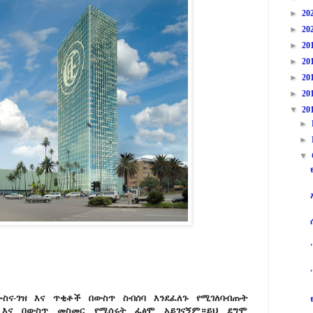
►
20
►
20
►
20
►
20
►
20
►
20
▼
20
►
►
▼
ሙስና-ገዝ እና ጥቂቶች በውስጥ ስብሰባ እንደፈለጉ የሚገለባብጡት
ት እና በውስጥ መስመር የሚሰሩት ፈፅሞ አይገናኝም።ይህ ደግሞ