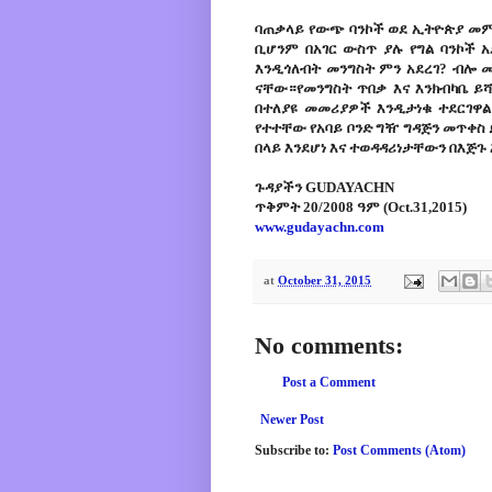
ባጠቃላይ የውጭ ባንኮች ወደ ኢትዮጵያ መ
ቢሆንም በአገር ውስጥ ያሉ የግል ባንኮች 
እንዲጎለብት መንግስት ምን አደረገ? ብሎ መ
ናቸው።የመንግስት ጥበቃ እና እንክብካቤ ይ
በተለያዩ መመሪያዎች እንዲታነቁ ተደርገዋል
የተተቸው የአባይ ቦንድ ግዥ ግዳጅን መጥቀስ 
በላይ እንደሆነ እና ተወዳዳሪነታቸውን በእጅ
ጉዳያችን GUDAYACHN
ጥቅምት 20/2008 ዓም (Oct.31,2015)
www.gudayachn.com
at
October 31, 2015
No comments:
Post a Comment
Newer Post
Subscribe to:
Post Comments (Atom)