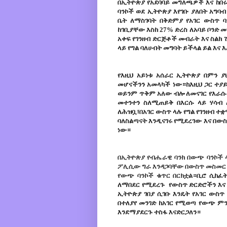
በኢትዮጵያ የአደባባይ መግለጫዎች እና ከበሩ
ባንኮች ወደ ኢትዮጵያ እየገቡ ያለበት አግባብ
ቤት ለማስገባት በቅድምያ የአገር ውስጥ 
ከገቢያቸው እስከ 27% ድረስ ለአባይ ቦንድ 
አቀፍ የገንዘብ ድርጅቶች መብራት እና ስል
ላይ የግል ባለሀብት መግባት ይችላል ይል እና 
የእዚህ
አይነቱ
አሰራር
ኢትዮጵያ
በምን
ያ
መሆናችንን
አመላካች
ነው።ከእዚህ
ጋር
ተያይ
ወይንም
ጥቅም
አለው
ብሎ
ለመናገር
የእራሱ
መተንተን
ስለሚጠይቅ
በእርሱ
ላይ
ሃሳብ
ለሕዝቧ፣በአገር
ውስጥ
ላሉ
የግል
የገንዘብ
ተቋ
ባለስልጣናት
እንዲናገሩ
የሚደረገው
እና
በው
ነው።
በኢትዮጵያ
የብሔራዊ
ባንክ
በውጭ
ባንኮች
ፖሊሲው
ግራ
እንዳጋባቸው
በውስጥ
መስመር
የውጭ
ባንኮች
ቁጥር
በርክቷል።
ቢሮ
ሲከፈ
ለማበደር
የሚደረጉ
የውስጥ
ድርድሮችን
እና
ኢትዮጵያ
ገበያ
ሲገቡ
እንዴት
የአገር
ውስጥ
በተለያየ
መንገድ
ከአገር
የሚወጣ
የውጭ
ምን
እንደማያደርጉ
ተስፋ
እናድርጋለን።