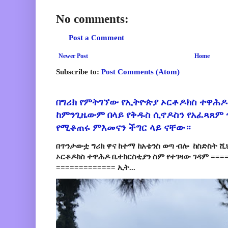
No comments:
Post a Comment
Newer Post
Home
Subscribe to:
Post Comments (Atom)
በግሪክ የምትገኘው የኢትዮጵያ ኦርቶዶክስ ተዋሕዶ
ከምንጊዜውም በላይ የቅዱስ ሲኖዶስን የአፈጻጸም
የሚቆጠሩ ምእመናን ችግር ላይ ናቸው።
በጥንታውቷ ግሪክ ዋና ከተማ ከአቴንስ ወጣ ብሎ ከስድስት ሺ
ኦርቶዶክስ ተዋሕዶ ቤተክርስቲያን ስም የተገዛው ገዳም ====
============= ኢት...