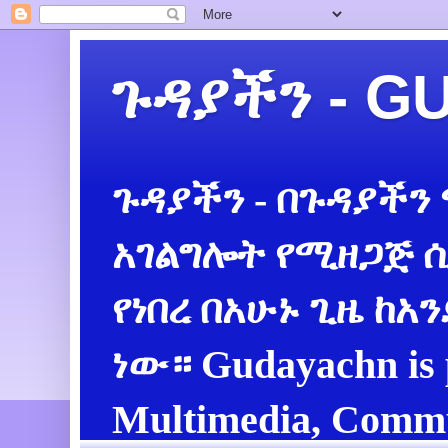
ጉዳያችን - 
ጉዳያችን - በጉዳያችን
አገልግሎት የሚዘጋጅ ሲ
የነበረ በአሁኑ ጊዜ ከአ
ነው። Gudayachn is 
Multimedia, Commu