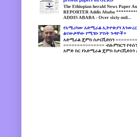
The Ethiopian herald News Paper A
REPORTER Addis Ababa *********
ADDIS ABABA - Over sixty-mil...
የአሜሪካው አድሚራል ኢትዮጵያን እንውረር
ልናውቃቸው የሚገቡ ሦስት ጉዳዮች።
አድሚራል ጄምስ ስታርቪድስን =========
=============== ብሉምበርግ የተሰ
አምድ ስር የአድሚራል ጄምስ ስታርቪድስን 