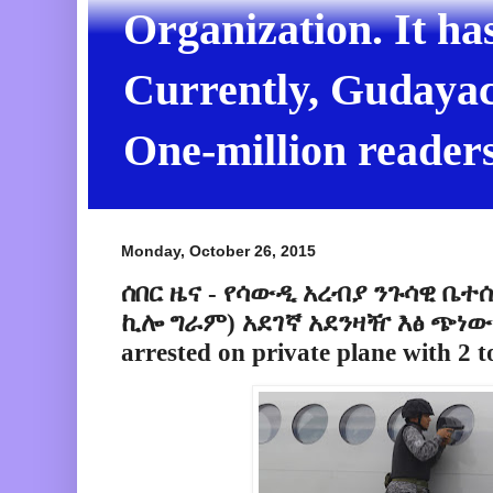
Organization. It ha
Currently, Gudayach
One-million readers
Monday, October 26, 2015
ሰበር ዜና - የሳውዲ አረብያ ንጉሳዊ ቤተሰ
ኪሎ ግራም) አደገኛ አደንዛዥ እፅ ጭነው ተ
arrested on private plane with 2 t