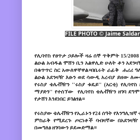
FILE PHOTO © Jaime Saldar
የሊባኖስ የፀጥታ ኃይሎች ዛሬ ሰኞ ጥቅምት 15/200
ልዑል አብዱል ሞሸን ቢን አልዋሊድ ሁለት ቶን አደንዛ
በቁጥጥር ስር አውለዋቸዋል።በቤሩት ራፊቅ ሐሪሪ ዓለ
ልዑል አደንዛዥ እፁን ወደ ሳውዲ አረብያ ይዘው ለመብ
የሩስያ ቴሌቭዥን ''ሩስያ ቱዴይ'' (አርቲ) የሊባኖ
ማያድን'' የተሰኘው የሊባኖስ ቴሌቭዥን ዘገባ ደግሞ 
የታሸገ እንደነበር ይገልፃል።
የሩስያው ቴሌቭዥን የኢራኑን የ24 ሰዓት የእንግሊዝኛ 
ምስራቅ የሚደረጉ ጦርነቶች ባብዛኛው በአደንዛዥ
በመግለፅ ዘገባውን ይደመድማል።