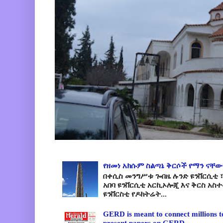
የዘመነ አክሱም ስልጣኔ ቅርሶች የማን ናቸው
በቀሲስ መንግሥቱ ጐበዜ ሉንድ ዩንቨርሲቲ ፣
አበባ ዩንቨርሲቲ አርኪኦሎጂ እና ቅርስ አስ
ዩንቨርስቲ የዶክትሬት...
GERD is meant to connect millions t
present papers on GERD