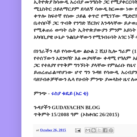
ኢትዮጵያ ከሳውዲ አረብያ መንግስት ጋር የሚያቀርርባት
ሚኒስትር ኃይለማርያም ደሳለኝ ሳውዲ ከርመው ነው
ቀጥሎ ከፍተኛ የሰው ኃይል ቀጥሮ የሚገኘው ሚድሮክ
ቤተሰቦች ጋር ጥብቅ የንግድ ሽርክና እንዳላቸው ይታወ
የሚቆጠሩ ወጣት ሴት ኢትዮጵያውያን ምንም አይነት የ
አካባቢያዊ ሁኔታ ጉልበታቸውን የሚገብሩባት አገር ነች
በነገራችን ላይ የሳውዲው ልዑል 2 ሺህ ኪሎ ግራም (1
የተሰኘውን አደንዛዥ እፅ መያዛቸው ቀዳሚ የዓለም አ
ጋር የተለያየ የጥቅም ግንኙነት ያላቸው የምዕራቡ የ
ይጠረጠራል።የሆነው ሆኖ ግን ጉዳዩ የሳውዲ አረብያ
ባለሃብቶቻቸውን ሌላ የሀብት ምንጭ ያመላከተ ዜና 
ምንጭ -
ሩስያ ቱዴይ (አር ቲ)
ጉዳያችን GUDAYACHN BLOG
ጥቅምት 15/2008 ዓም (ኦክቶበር 26/2015)
at
October 26, 2015