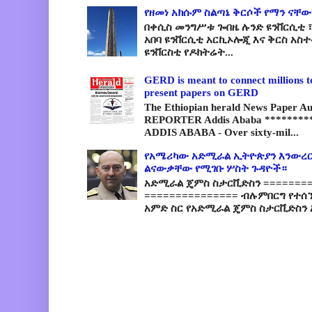
የዘመነ አክሱም ስልጣኔ ቅርሶች የማን ናቸው
በቀሲስ መንግሥቱ ጐበዜ ሉንድ ዩንቨርሲቲ ፣
አበባ ዩንቨርሲቲ አርኪኦሎጂ እና ቅርስ አስ
ዩንቨርስቲ የዶክትሬት...
GERD is meant to connect millions t
present papers on GERD
The Ethiopian herald News Paper A
REPORTER Addis Ababa *********
ADDIS ABABA - Over sixty-mil...
የአሜሪካው አድሚራል ኢትዮጵያን እንውረር
ልናውቃቸው የሚገቡ ሦስት ጉዳዮች።
አድሚራል ጄምስ ስታርቪድስን =========
=============== ብሉምበርግ የተሰ
አምድ ስር የአድሚራል ጄምስ ስታርቪድስን 