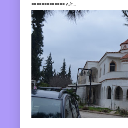
============= ኢት...