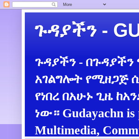
ጉዳያችን - 
ጉዳያችን - በጉዳያችን
አገልግሎት የሚዘጋጅ ሲ
የነበረ በአሁኑ ጊዜ ከአ
ነው። Gudayachn is 
Multimedia, Commu