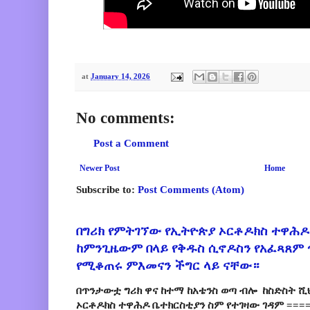
at
January 14, 2026
No comments:
Post a Comment
Newer Post
Home
Subscribe to:
Post Comments (Atom)
በግሪክ የምትገኘው የኢትዮጵያ ኦርቶዶክስ ተዋሕዶ
ከምንጊዜውም በላይ የቅዱስ ሲኖዶስን የአፈጻጸም
የሚቆጠሩ ምእመናን ችግር ላይ ናቸው።
በጥንታውቷ ግሪክ ዋና ከተማ ከአቴንስ ወጣ ብሎ ከስድስት ሺ
ኦርቶዶክስ ተዋሕዶ ቤተክርስቲያን ስም የተገዛው ገዳም ====