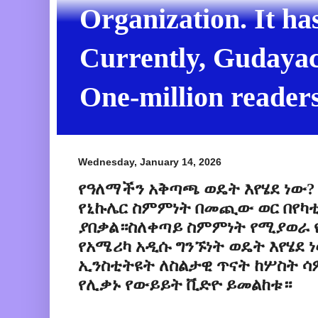
Organization. It ha
Currently, Gudayach
One-million readers
Wednesday, January 14, 2026
የዓለማችን አቅጣጫ ወዴት እየሄደ ነው? 
የኒኩሌር ስምምነት በመጪው ወር በየካቲ
ያበቃል።ስለቀጣይ ስምምነት የሚያወራ 
የአሜሪካ አዲሱ ግንኙነት ወዴት እየሄደ 
ኢንስቲትዩት ለስልታዊ ጥናት ከሦስት 
የሊቃኑ የውይይት ቪድዮ ይመልከቱ።