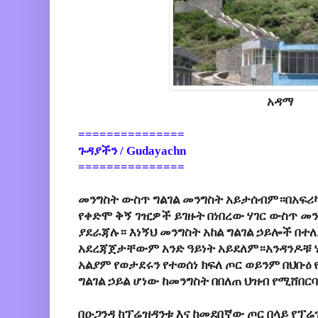
አዳማ
===============
ጉዳያችን / Gudayachn
===============
መንግስት ውስጥ ግልገል መንግስት አይታሰብም።በአፍሪካ
የቀድሞ ቅኝ ገዢዎች ይገዙት በነበረው ሃገር ውስጥ መን
ያደራጃሉ። እነኝህ መንግስት አከል ግልገል ኃይሎች በተለ
አደረጃጀታቸውም አንድ ዓይነት አይደለም።አንዳንዶቹ ሃ
አልያም የወታደሩን የተወሰነ ክፍለ ጦር ወይንም በህቡዕ
ግልገል ኃይል ሆነው ከመንግስት በበለጠ ህዝብ የሚሸበ
በዑጋንዳ ከፕሬዝዳንቱ እና ከመደበኛው ጦር በላይ የፕሬ