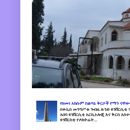
የዘመነ አክሱም ስልጣኔ ቅርሶች የማን ናቸው
በቀሲስ መንግሥቱ ጐበዜ ሉንድ ዩንቨርሲቲ ፣
አበባ ዩንቨርሲቲ አርኪኦሎጂ እና ቅርስ አስ
ዩንቨርስቲ የዶክትሬት...