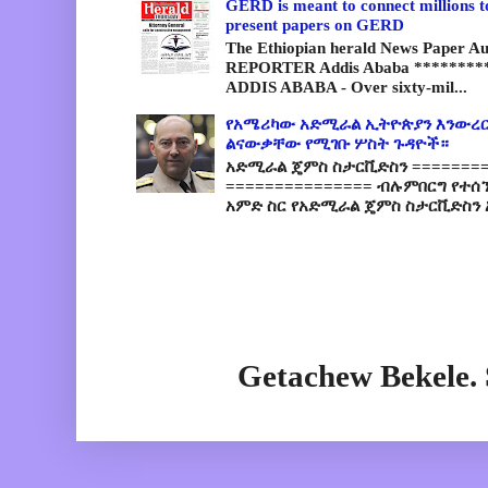
GERD is meant to connect millions t
present papers on GERD
The Ethiopian herald News Paper A
REPORTER Addis Ababa *********
ADDIS ABABA - Over sixty-mil...
የአሜሪካው አድሚራል ኢትዮጵያን እንውረር
ልናውቃቸው የሚገቡ ሦስት ጉዳዮች።
አድሚራል ጄምስ ስታርቪድስን =========
=============== ብሉምበርግ የተሰ
አምድ ስር የአድሚራል ጄምስ ስታርቪድስን 
Getachew Bekele.