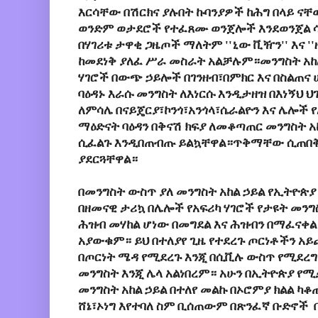
እርሳቸው በሽርክና ያሉበት ኩባንያዎች ከሕግ በላይ ና
ወንድም ወታደሮች የተፈጸሙ ወንጀሎች እንደወንጀል ሳ
በሃገሪቱ ታዋቂ ጋዜጦች ማለትም ''ኒው ቪዥን'' እና ''
ከመደነቅ ያለፈ ሥራ መስራት አልቻሉም።መንግስት አከል
ሃገሮች በውጭ ኃይሎች በገንዘብ፣በምክር እና በስልጠና 
ባዕዳኑ እራሱ መንግስት ለእነርሱ እንዲታዘዝ በእነኝህ
ለምሳሌ በናይጄርያ፣ኮንጎ፣አንጎላ፣ሴራልዮን እና ሌሎች 
ማዕድናት ባዕዳን በቅናሽ ክፍያ ለመቆጣጠር መንግስት አ
ሲፈልጉ እንዲበጠብጡ ይልኳቸዋል።ጥቅማቸው ሲጠበቅ 
ያደርጓቸዋል።
በመንግስት ውስጥ ያለ መንግስት አከል ኃይል የኢትዮጵያ
በዘመናዊ ታሪኳ በሌሎች የአፍሪካ ሃገሮች የታዩት መንግ
ሕዝብ መሃከል ሆነው በመግደል እና ሕዝብን በማፈናቀ
አያውቁም። ይህ በተለያየ ጊዜ የተደረጉ ጦርነቶችን 
በጦርነት ሜዳ የሚደረጉ እንጂ በሲቪሉ ውስጥ የሚደረግ
መንግስት እንጂ ሌላ አልነበረም። አሁን በኢትዮጵያ የ
መንግስት አከል ኃይል በተለየ መልኩ በኦሮምያ ክልል ካ
ሸኔ፣ኦነግ እየተባለ ስም ቢሰጠውም በጽንፈኛ ቡድኖች 