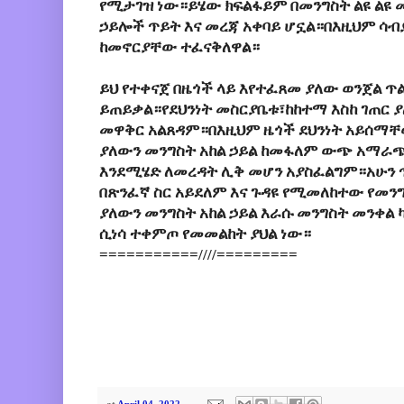
የሚታገዝ ነው።ይሄው ክፍልፋይም በመንግስት ልዩ ልዩ 
ኃይሎች ጥይት እና መረጃ አቀባይ ሆኗል።በእዚህም ሳብ
ከመኖርያቸው ተፈናቅለዋል።
ይህ የተቀናጀ በዜጎች ላይ እየተፈጸመ ያለው ወንጀል ጥል
ይጠይቃል።የደህንነት መስርያቤቱ፣ከከተማ እስከ ገጠር 
መዋቅር አልጸዳም።በእዚህም ዜጎች ደህንነት አይሰማቸ
ያለውን መንግስት አከል ኃይል ከመፋለም ውጭ አማራጭ
እንደሚሄድ ለመረዳት ሊቅ መሆን አያስፈልግም።አሁን 
በጽንፈኛ ስር አይደለም እና ጉዳዩ የሚመለከተው የመን
ያለውን መንግስት አከል ኃይል እራሱ መንግስት መንቀል ካ
ሲነሳ ተቀምጦ የመመልከት ያህል ነው።
===========////=========
at
April 04, 2022