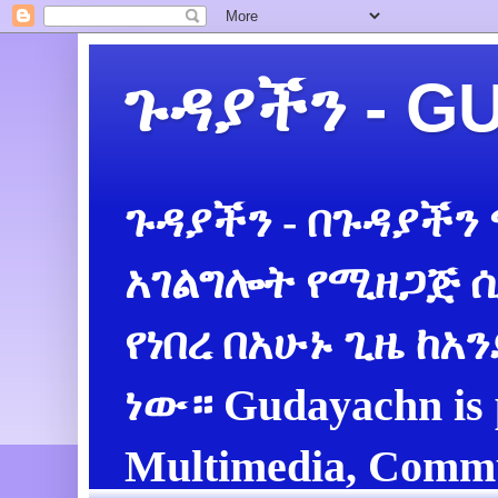
ጉዳያችን - 
ጉዳያችን - በጉዳያችን
አገልግሎት የሚዘጋጅ ሲ
የነበረ በአሁኑ ጊዜ ከአ
ነው። Gudayachn is 
Multimedia, Commu