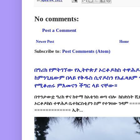
No comments:
Post a Comment
Newer Post
Home
Subscribe to:
Post Comments (Atom)
በግሪክ የምትገኘው የኢትዮጵያ ኦርቶዶክስ ተዋሕዶ
ከምንጊዜውም በላይ የቅዱስ ሲኖዶስን የአፈጻጸም
የሚቆጠሩ ምእመናን ችግር ላይ ናቸው።
በጥንታውቷ ግሪክ ዋና ከተማ ከአቴንስ ወጣ ብሎ ከስድስት ሺ
ኦርቶዶክስ ተዋሕዶ ቤተክርስቲያን ስም የተገዛው ገዳም ====
============= ኢት...