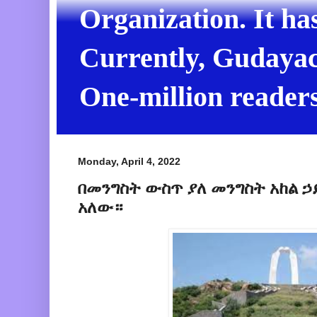
Organization. It ha
Currently, Gudayach
One-million readers
Monday, April 4, 2022
በመንግስት ውስጥ ያለ መንግስት አከል ኃ
አለው።