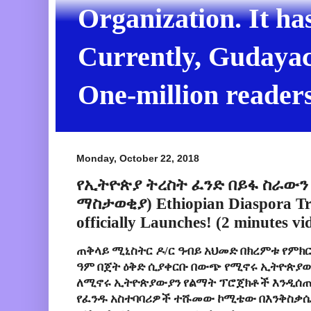
Organization. It ha
Currently, Gudayach
One-million readers
Monday, October 22, 2018
የኢትዮጵያ ትረስት ፈንድ በይፋ ስራውን 
ማስታወቂያ) Ethiopian Diaspora Tr
officially Launches! (2 minutes vi
ጠቅላይ ሚኒስትር ዶ/ር ዓብይ አህመድ በክረምቱ የምክር
ዓም በጀት ዕቅድ ሲያቀርቡ በውጭ የሚኖሩ ኢትዮጵያውያን
ለሚኖሩ ኢትዮጵያውያን የልማት ፕሮጀክቶች እንዲሰጡ
የፈንዱ አስተባባሪዎች ተሹመው ኮሚቴው በእንቅስቃሴ