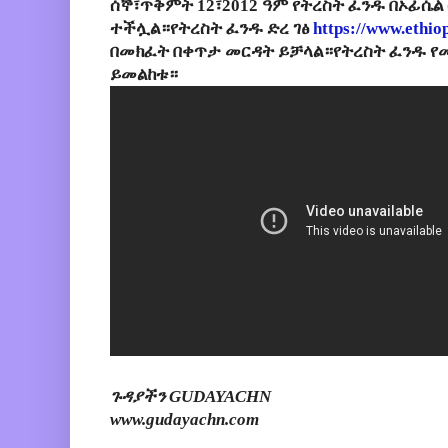
ሰኞ፣ጥቅምት 12፣2012 ዓም የትረስት ፈንዱ በኦፊሴ
ተችሏል።የትረስት ፈንዱ ድረ ገፅ
https://www.ethio
በመክፈት በቀጥታ መርዳት ይቻላል።የትረስት ፈንዱ የ
ይመልከቱ።
ጉዳያችን GUDAYACHN
www.gudayachn.com