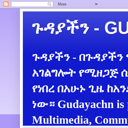
ጉዳያችን - 
ጉዳያችን - በጉዳያችን
አገልግሎት የሚዘጋጅ ሲ
የነበረ በአሁኑ ጊዜ ከአ
ነው። Gudayachn is 
Multimedia, Commu