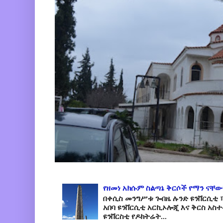
የዘመነ አክሱም ስልጣኔ ቅርሶች የማን ናቸው
በቀሲስ መንግሥቱ ጐበዜ ሉንድ ዩንቨርሲቲ ፣
አበባ ዩንቨርሲቲ አርኪኦሎጂ እና ቅርስ አስ
ዩንቨርስቲ የዶክትሬት...