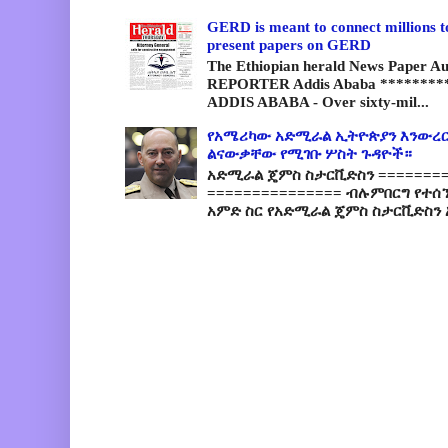
GERD is meant to connect millions t
present papers on GERD
The Ethiopian herald News Paper A
REPORTER Addis Ababa *********
ADDIS ABABA - Over sixty-mil...
የአሜሪካው አድሚራል ኢትዮጵያን እንውረር
ልናውቃቸው የሚገቡ ሦስት ጉዳዮች።
አድሚራል ጄምስ ስታርቪድስን =========
=============== ብሉምበርግ የተሰ
አምድ ስር የአድሚራል ጄምስ ስታርቪድስን 