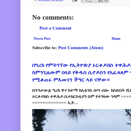
No comments:
Post a Comment
Newer Post
Home
Subscribe to:
Post Comments (Atom)
በግሪክ የምትገኘው የኢትዮጵያ ኦርቶዶክስ ተዋሕዶ
ከምንጊዜውም በላይ የቅዱስ ሲኖዶስን የአፈጻጸም
የሚቆጠሩ ምእመናን ችግር ላይ ናቸው።
በጥንታውቷ ግሪክ ዋና ከተማ ከአቴንስ ወጣ ብሎ ከስድስት ሺ
ኦርቶዶክስ ተዋሕዶ ቤተክርስቲያን ስም የተገዛው ገዳም ====
============= ኢት...