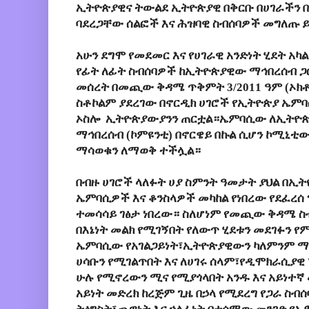
ኢትዮጵያዊና ትውልደ ኢትዮጵያዊ በቅርቡ በሀገራችን 
ባደረጋቸው ሰልፎች እና ሕዝባዊ ስብሰባዎች መግለጡ 
አሁን ደግሞ የመደመር እና የሀገራዊ አንድነት ሂደት አ
የፊት ለፊት ስብሰባዎች ከኢትዮጵያዊው ማኅበረሰብ ጋ
መሰረት በመጪው ቅዳሜ ጥቅምት 3/2011 ዓም (ኦክቶ
ስቶኮልም ያደረገው በኖርዲክ ሀገሮች የኢትዮጵያ ኤምባ
ኦስሎ ኢትዮጵያውያንን ጠርቷል።ኤምባሲው ለኢትዮጵያ
ማኅበረሰብ (ኮምዩንቲ) በኖርዌይ በኩል ሲሆን ኮሚኒቲው
ማሳወቁን ለማወቅ ተችሏል።
በብዙ ሀገሮች ላለፉት ሀያ ስምንት ዓመታት ያህል በኢ
ኤምባሲዎች እና ቆንስላዎች መካከል የነበረው የደፈረሰ 
ተመሳሳይ ገፅታ ነበረው። ስለሆነም የመጪው ቅዳሜ ስ
በእኔነት መልክ የሚገኝበት የለውጥ ሂደቱን መደገፉን የም
ኤምባሲው የአገልጋይነት፣ኢትዮጵያዊውን ካለምንም ማ
ሀሳቡን የሚገልጥበት እና ለሀገሩ ሰላም፣የዲሞክራሲያዊ 
ሁሉ የሚኖረውን ሚና የሚያጎላበት አንዱ እና አይነተኛ
አይነት መድረክ ከረጅም ጊዜ በኃላ የሚደረግ የጋራ ስብሰ