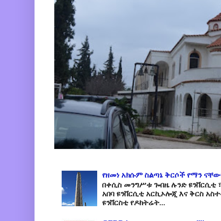
የዘመነ አክሱም ስልጣኔ ቅርሶች የማን ናቸው
በቀሲስ መንግሥቱ ጐበዜ ሉንድ ዩንቨርሲቲ ፣
አበባ ዩንቨርሲቲ አርኪኦሎጂ እና ቅርስ አስ
ዩንቨርስቲ የዶክትሬት...