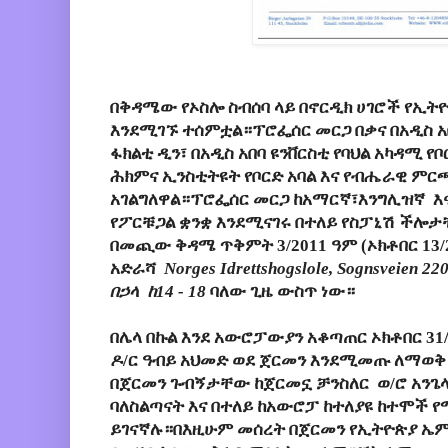
በቅዳሜው የኦስሎ ስብሰባ ላይ በኖርዲክ ሀገሮች የኢት
እንደሚገኙ ተሰምቷል።ፕሮፌሰር መርጋ በቃና በአዲስ አበ
ፋክልቲ ዲን፣ በአዲስ አበባ ዩንቨርስቲ የባህል አካዳሚ የ
ሕክምና ኢንስቲትዩት የቦርድ አባል እና የብሔራዊ ምር
አገልግለዋል።ፕሮፌሰር መርጋ ከአማርኛ፣እንግሊዝኛ እ
የፖርቹጋል ቋንቋ እንደሚናገሩ በተለይ የስፓኒሽ ችሎታቸ
በመጪው ቅዳሜ ጥቅምት 3/2011 ዓም (ኦክቶበር 13/
አድራሻ
Norges Idrettshogslole,
Sognsveien 22
በኃላ ከ14 - 18
ባለው ጊዜ ውስጥ ነው።
በሌላ በኩል እንደ አውሮፓውያን አቆጣጠር ኦክቶበር 31
ዶ/ር ዓብይ አህመድ ወደ ጀርመን እንደሚመጡ ለማወቅ
በጀርመን ጉብኝታቸው ከጀርመኗ ቻንስለር ወ/ሮ አንጌላ
ባለስልጣናት እና በተለይ ከአውሮፓ ከተለያዩ ከተሞች
ይገናኛሉ።በእዚሁም መሰረት በጀርመን የኢትዮጵያ ኤ