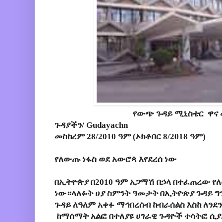
የውጭ ጉዳይ ሚኒስቴር ዋና 
ጉዳያችን/ Gudayachn
መስከረም 28/2010 ዓም (ኦክቶበር 8/2018 ዓም)
የለውጡ ነፋስ ወደ አውሮጳ እየደረሰ ነው
በኢትዮጵያ በ2010 ዓም አጋማሽ በኃላ በተፈጠረው የለ
ነው።ላለፉት ሀያ ስምንት ዓመታት በኢትዮጵያ ጉዳይ ግ
ጉዳይ ለዓለም አቀፉ ማኅበረሰብ ከብራሰልስ እስከ ለንደ
ከማሰማት አልፎ በተለያዩ ሀገራዊ ጉዳዮች ተሳትፎ ሲያ