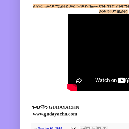
ለክቡር ጠቅላይ ሚኒስትር ዶ/ር ዓብይ የተገጠመ ድንቅ ግጥም በገጣሚት
ድንቅ ግጥም (ቪድዮ)
ጉዳያችን GUDAYACHN
www.gudayachn.com
at
October 08, 2018