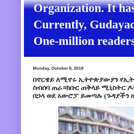
Organization. It ha
Currently, Gudayach
One-million readers
Monday, October 8, 2018
በኖርዌይ ለሚኖሩ ኢትዮጵያውያን የኢት
ስብሰባ ጠራ።ክቡር ጠቅላይ ሚኒስትር ዶ
በኃላ ወደ አውሮፓ ይመጣሉ (ጉዳያችን ዜ