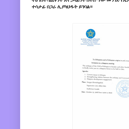
ትዕግስት፣ጨዋነት እና ኃላፊነት በተሰማው መንገድ የ
ተሳታፊ በጋራ ሊያካህዱት ይገባል።