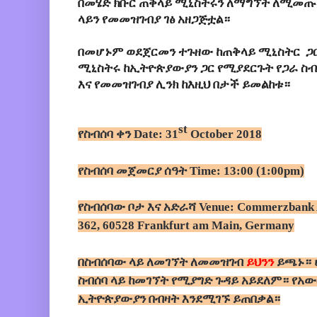
በመሄድ ክቡር ጠቅላይ ሚኒስትሩን ለማግኘት ለሚመጡ
ላይን የመመዝገብያ ገፅ አዘጋጅቷል።
በመሆኑም ወደጀርመን ተጉዘው ከጠቅላይ ሚኒስትር ጋ
ሚኒስትሩ ከኢትዮጵያውያን ጋር የሚያደርጉት የጋራ ስብሰ
እና የመመዝገብያ ሊንክ ከእዚህ በታች ይመልከቱ።
st
የስብሰባ ቀን Date:
31
October 2018
የስብሰባ መጀመርያ ሰዓት Time
: 13:00 (1:00pm)
የስብሰባው ቦታ እና አድራሻ Venue
: Commerzbank 
362, 60528 Frankfurt am Main, Germany
በስብሰባው ላይ ለመገኘት ለመመዝገብ
ይህንን
ይጫኑ። 
ስብሰባ ላይ ከመገኘት የሚያግድ ጉዳይ አይደለም። የአ
ኢትዮጵያውያን በብዛት እንደሚገኙ ይጠበቃል።