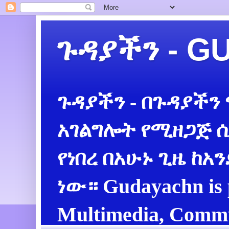
ጉዳያችን - 
ጉዳያችን - በጉዳያችን
አገልግሎት የሚዘጋጅ ሲ
የነበረ በአሁኑ ጊዜ ከአ
ነው። Gudayachn is 
Multimedia, Commu