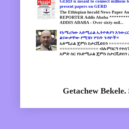
GERD is meant to connect millions t
present papers on GERD
The Ethiopian herald News Paper A
REPORTER Addis Ababa *********
ADDIS ABABA - Over sixty-mil...
የአሜሪካው አድሚራል ኢትዮጵያን እንውረር
ልናውቃቸው የሚገቡ ሦስት ጉዳዮች።
አድሚራል ጄምስ ስታርቪድስን =========
=============== ብሉምበርግ የተሰ
አምድ ስር የአድሚራል ጄምስ ስታርቪድስን 
Getachew Bekele.