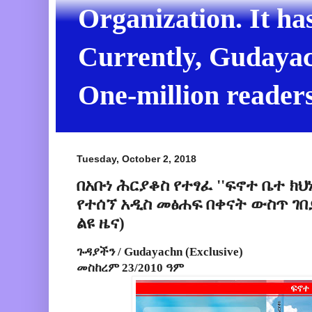
Organization. It ha
Currently, Gudayach
One-million readers
Tuesday, October 2, 2018
በአቡነ ሕርያቆስ የተፃፈ ''ፍኖተ ቤተ ክህ
የተሰኘ አዲስ መፅሐፍ በቀናት ውስጥ ገበ
ልዩ ዜና)
ጉዳያችን / Gudayachn (Exclusive)
መስከረም 23/2010 ዓም