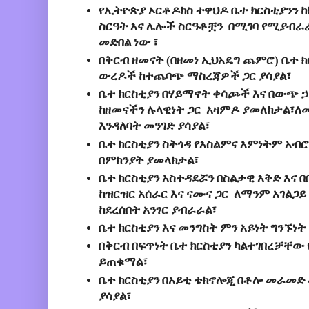
የኢትዮጵያ ኦርቶዶክስ ተዋህዶ ቤተ ክርስቲያንን ከ
ስርዓት እና ሌሎች ስርዓቶቿን በሚገባ የሚያብ
መድበል ነው
፣
በቅርብ ዘመናት (በዘመነ ኢህአዴግ ጨምሮ) ቤተ 
ውረዶች ከተጨባጭ ማስረጃዎች ጋር ያሳያል፣
ቤተ ክርስቲያን በሃይማኖት ቀሳጮች እና በውጭ ኃ
ከዘመናችን ሉላዊነት ጋር አዛምዶ ያመለክታል፣
እንዳለባት መንገድ ያሳያል፣
ቤተ ክርስቲያን ስትጎዳ የእስልምና እምነትም አብሮ
በምክንያት ያመላክታል፣
ቤተ ክርስቲያን አስተዳደሯን በስልታዊ እቅድ እና 
ከዝርዝር አሰራር እና ናሙና ጋር ለማንም አገልጋይ
ከደረሰበት አንፃር ያብራራል፣
ቤተ ክርስቲያን እና መንግስት ምን አይነት ግንኙነት
በቅርብ በፍጥነት ቤተ ክርስቲያን ካልተገበረቻቸ
ይጠቁማል፣
ቤተ ክርስቲያን በአይቲ ቴክኖሎጂ በቶሎ መራመድ 
ያሳያል፣