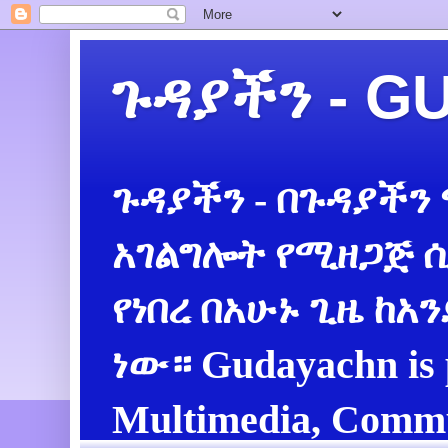
ጉዳያችን - 
ጉዳያችን - በጉዳያችን
አገልግሎት የሚዘጋጅ ሲ
የነበረ በአሁኑ ጊዜ ከአ
ነው። Gudayachn is 
Multimedia, Commu