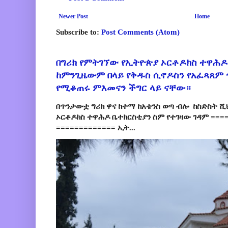
Newer Post
Home
Subscribe to:
Post Comments (Atom)
በግሪክ የምትገኘው የኢትዮጵያ ኦርቶዶክስ ተዋሕዶ
ከምንጊዜውም በላይ የቅዱስ ሲኖዶስን የአፈጻጸም
የሚቆጠሩ ምእመናን ችግር ላይ ናቸው።
በጥንታውቷ ግሪክ ዋና ከተማ ከአቴንስ ወጣ ብሎ ከስድስት ሺ
ኦርቶዶክስ ተዋሕዶ ቤተክርስቲያን ስም የተገዛው ገዳም ====
============= ኢት...