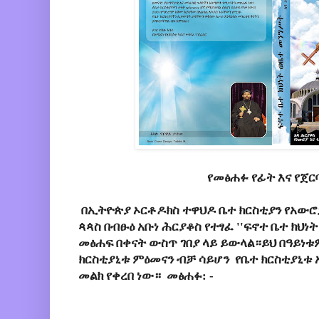
የመፅሐፉ የፊት እና የጀር
በኢትዮጵያ ኦርቶዶክስ ተዋህዶ ቤተ ክርስቲያን የአውሮፓ
ጳጳስ በብፁዕ አቡነ ሕርያቆስ የተፃፈ ''
ፍኖተ ቤተ ክህነት
መፅሐፍ በቀናት ውስጥ ገበያ ላይ ይውላል።ይህ በዓይነቱም
ክርስቲያኒቱ ምዕመናን ብቻ ሳይሆን የቤተ ክርስቲያኒቱ
መልክ የቀረበ ነው።
መፅሐፉ: -