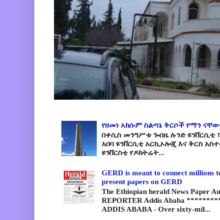
የዘመነ አክሱም ስልጣኔ ቅርሶች የማን ናቸው
በቀሲስ መንግሥቱ ጐበዜ ሉንድ ዩንቨርሲቲ ፣
አበባ ዩንቨርሲቲ አርኪኦሎጂ እና ቅርስ አስ
ዩንቨርስቲ የዶክትሬት...
GERD is meant to connect millions t
present papers on GERD
The Ethiopian herald News Paper A
REPORTER Addis Ababa *********
ADDIS ABABA - Over sixty-mil...