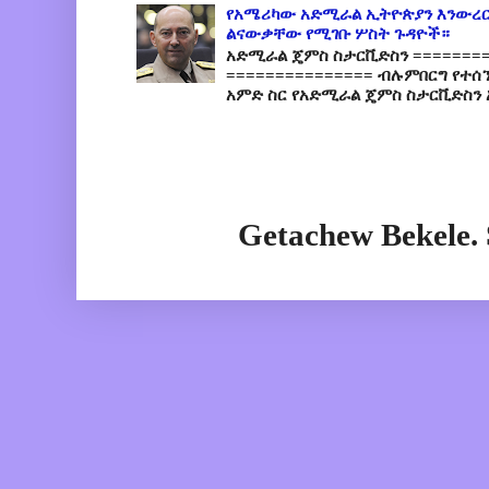
የአሜሪካው አድሚራል ኢትዮጵያን እንውረር
ልናውቃቸው የሚገቡ ሦስት ጉዳዮች።
አድሚራል ጄምስ ስታርቪድስን =========
=============== ብሉምበርግ የተሰ
አምድ ስር የአድሚራል ጄምስ ስታርቪድስን 
Getachew Bekele.