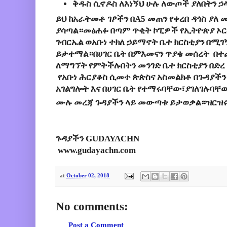
ቅዱስ ሲኖዶስ ለእነኝህ ሁሉ ለውጦች ያለበትን ኃ
ይህ ከአራትመቶ ገፆችን በA5 መጠን የቀረበ ዳጎስ ያለ
ያሳጣል።መፅሐፉ በጣም ጥቂት ኮፒዎች የኢትዮጵያ ኦር
ገብርኤል ወአቡነ ተክለ ኃይማኖት ቤተ ክርስቲያን በሚገ
ይታተማል።በሀገር ቤት በምእመናን ጥያቄ መሰረት በ
ለማግኘት የምትችሉበትን መንገድ ቤተ ክርስቲያን በድረ
የአቡነ ሕርያቆስ ሲመተ ጵጵስና አስመልክቶ በጉዳያች
አገልግሎት እና በሀገር ቤት የተማሩባቸው፣ያገለገሉባቸው
ሙሉ መረጃ ጉዳያችን ላይ መውጣቱ ይታወቃል።ዝርዝሩ
ጉዳያችን GUDAYACHN
www.gudayachn.com
at
October 02, 2018
No comments:
Post a Comment