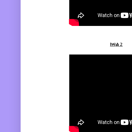
ክፍል 2