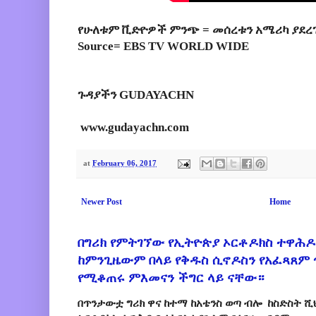
የሁለቱም ቪድዮዎች ምንጭ = መሰረቱን አሜሪካ ያደ
Source= EBS TV WORLD WIDE
ጉዳያችን GUDAYACHN
www.gudayachn.com
at
February 06, 2017
Newer Post
Home
በግሪክ የምትገኘው የኢትዮጵያ ኦርቶዶክስ ተዋሕዶ
ከምንጊዜውም በላይ የቅዱስ ሲኖዶስን የአፈጻጸም
የሚቆጠሩ ምእመናን ችግር ላይ ናቸው።
በጥንታውቷ ግሪክ ዋና ከተማ ከአቴንስ ወጣ ብሎ ከስድስት ሺ