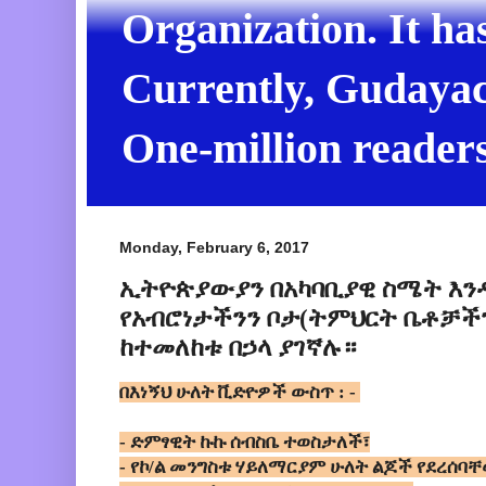
Organization. It ha
Currently, Gudayach
One-million readers
Monday, February 6, 2017
ኢትዮጵያውያን በአካባቢያዊ ስሜት እንዳ
የአብሮነታችንን ቦታ(ትምህርት ቤቶቻች
ከተመለከቱ በኃላ ያገኛሉ።
በእነኝህ ሁለት ቪድዮዎች ውስጥ : -
- ድምፃዊት ኩኩ ሰብስቤ ተወስታለች፣
- የኮ/ል መንግስቱ ሃይለማርያም ሁለት ልጆች የደረሰባ