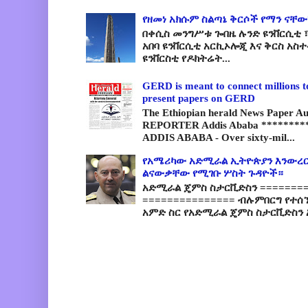
የዘመነ አክሱም ስልጣኔ ቅርሶች የማን ናቸው
በቀሲስ መንግሥቱ ጐበዜ ሉንድ ዩንቨርሲቲ ፣
አበባ ዩንቨርሲቲ አርኪኦሎጂ እና ቅርስ አስ
ዩንቨርስቲ የዶክትሬት...
GERD is meant to connect millions t
present papers on GERD
The Ethiopian herald News Paper A
REPORTER Addis Ababa *********
ADDIS ABABA - Over sixty-mil...
የአሜሪካው አድሚራል ኢትዮጵያን እንውረር
ልናውቃቸው የሚገቡ ሦስት ጉዳዮች።
አድሚራል ጄምስ ስታርቪድስን =========
=============== ብሉምበርግ የተሰ
አምድ ስር የአድሚራል ጄምስ ስታርቪድስን 