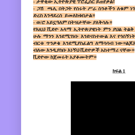
- ታዋቂው ኢትዮጵያዊ ፕሮፌሰር ይጠየቃል፣
- ጋሽ ጫሊ በትጋት የሰሩት ሥራ ስንቶችን ለቁም ነገ
ድረስ እንዳደረሰ ይመለከቱበታል።
- ወ/ሮ አይኗዓለም በትዝታቸው ያለቅሳሉ።
የእዚህ ቪድዮ አላማ ኢትዮጵያዊነት ምን ያህል ትልቅ
ሁሉ ማንን እንደሚገነቡ እንድናስተውል እና የጎሰኝነት
ብርቱ ጥንቃቄ እንደሚያስፈልግ ለማሳሳብ ነው።ልጆ
ብለው እንዲያስቡ እነኝህ ቪድዮዎች አስተማሪ ናቸው።
ቪድዮው ከጀመሩት አያቆሙትም።
ክፍል 1