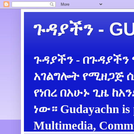
ጉዳያችን - 
ጉዳያችን - በጉዳያችን
አገልግሎት የሚዘጋጅ ሲ
የነበረ በአሁኑ ጊዜ ከአ
ነው። Gudayachn is 
Multimedia, Commu