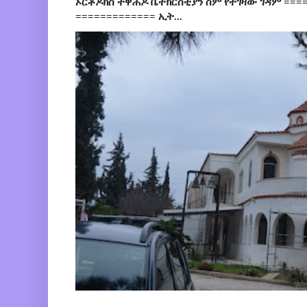
ኦርቶዶክስ ተዋሕዶ ቤተክርስቲያን ስም የተገዛው ገዳም ====
============= ኢት...