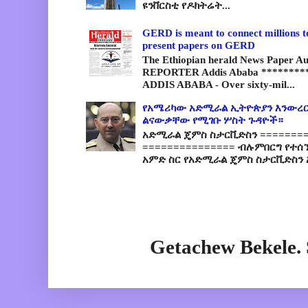
ዩንቨርስቲ የዶክትሬት...
GERD is meant to connect millions t
present papers on GERD
The Ethiopian herald News Paper A
REPORTER Addis Ababa *********
ADDIS ABABA - Over sixty-mil...
የአሜሪካው አድሚራል ኢትዮጵያን እንውረር
ልናውቃቸው የሚገቡ ሦስት ጉዳዮች።
አድሚራል ጄምስ ስታርቪድስን =========
=============== ብሉምበርግ የተሰ
አምድ ስር የአድሚራል ጄምስ ስታርቪድስን 
Getachew Bekele.