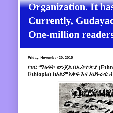
Organization. It ha
Currently, Gudayach
One-million readers
Friday, November 20, 2015
የዘር ማፅዳት ወንጀል በኢትዮጵያ (Ethnic 
Ethiopia) ከአለምአቀፍ እና አህጉራዊ 