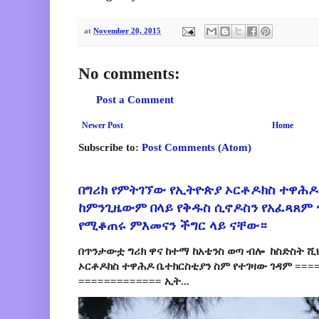
at
November 20, 2015
No comments:
Post a Comment
Newer Post
Home
Subscribe to:
Post Comments (Atom)
በግሪክ የምትገኘው የኢትዮጵያ ኦርቶዶክስ ተዋሕዶ
ከምንጊዜውም በላይ የቅዱስ ሲኖዶስን የአፈጻጸም
የሚቆጠሩ ምእመናን ችግር ላይ ናቸው።
በጥንታውቷ ግሪክ ዋና ከተማ ከአቴንስ ወጣ ብሎ ከስድስት ሺ
ኦርቶዶክስ ተዋሕዶ ቤተክርስቲያን ስም የተገዛው ገዳም ====
============= ኢት...