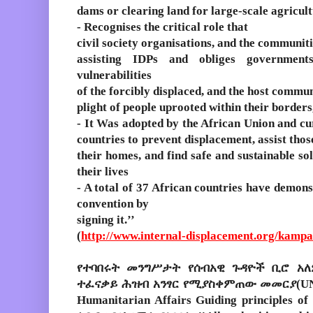
dams or clearing land for large-scale agricult
- Recognises the critical role that
civil society organisations, and the communiti
assisting IDPs and obliges governmen
vulnerabilities
of the forcibly displaced, and the host commun
plight of people uprooted within their borders
- It Was adopted by the African Union and cur
countries to prevent displacement, assist tho
their homes, and find safe and sustainable sol
their lives
- A total of 37 African countries have demon
convention by
signing it.’’
(
http://www.internal-displacement.org/kampa
የተባበሩት መንግሥታት የሰብአዊ ጉዳዮች ቢሮ አለ
ተፈናቃይ ሕዝብ አንፃር የሚያስቀምጠው መመርያ(UN Un
Humanitarian Affairs Guiding principles of