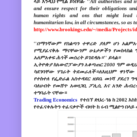
ላይ እንዲህ የሚል ይነበባል- ''
All authorities and i
and ensure respect for their obligations und
human rights and ons that might lead to
humanitarian law, in all circumstances, so as t
http://www.brookings.edu/~/media/Projects/i
''
በማንኛውም የስልጣን ተዋረድ ያለም ሆነ አልምአ
የሚያፈናቅሉ ማናቸውንም ሁኔታዎችን የመከላከል 
አለምአቀፍ ሕጎች መሰረት ይገደዳሉ።'' ይላል።
ኢትዮጵያ ከአውሮፓውያን አቆጣጠር 2000 ዓም ወዲህ 
ካደገባቸው ሃገራት ትደመራለች።ለእዚህም ዋነኛው 
የተከተለ የፌድራል አስተዳደር ዘይቤ መነሻ ያደረገ
ባለሀብት የመሸጥ አወዛጋቢ ፖሊሲ እና አንድ ሕብረ
ተግባራት ናቸው።
Trading Economics
የተሰኘ ድህረ-ገፅ ከ 2002 እ
የተፈናቀሉትን ተፈናቃዮች ብዛት ከ ሩብ ሚልዮን በላይ