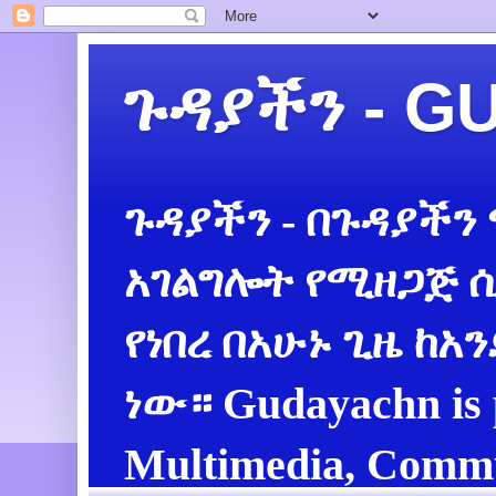
ጉዳያችን - 
ጉዳያችን - በጉዳያችን
አገልግሎት የሚዘጋጅ ሲ
የነበረ በአሁኑ ጊዜ ከአ
ነው። Gudayachn is 
Multimedia, Commu