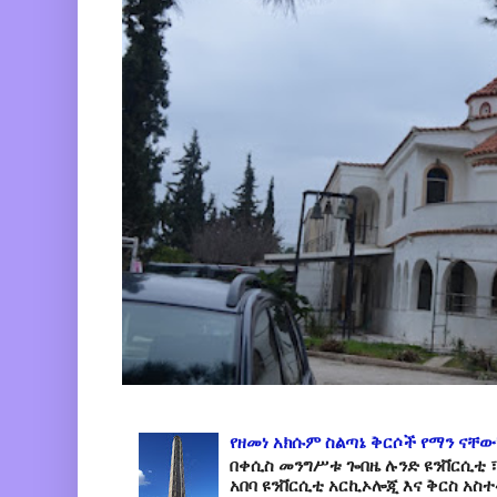
የዘመነ አክሱም ስልጣኔ ቅርሶች የማን ናቸው
በቀሲስ መንግሥቱ ጐበዜ ሉንድ ዩንቨርሲቲ ፣
አበባ ዩንቨርሲቲ አርኪኦሎጂ እና ቅርስ አስ