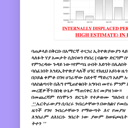
ባጠቃላይ በቅርቡ በአማርኛ ተናጋሪ ኢትዮጵያውያን ላይ 
ላለፉት ሃያ አመታት ሲከናወን
የነበረ (ብልጭ ድርግም 
የምንረዳው ጉዳይ ነው።የምጣኔ ሀብት እድገት በሌለበት
ባሰፈነበት እንደኢትዮጵያ ላለች ሀገር የእዚህ
አይነቱ ዜ
በኃይል ቀምቶ በገዛ ሀገራቸው
ስደተኛ ማድረግ አለም አ
ባለስልጣናት
በሕግ የሚጠየቁበት አግባብ መኖሩ ምንም
መረጃዎችን በበቂ ሁኔታ ማጠናቀር እና መያዝ ነው።
በመጨረሻም የሰሞኑን ድርጊት የተቃወሙ ግለሰብ በ
‘‘
ኤርትራውያን ሲባረሩ ንብረታቸውን በውክልና የመስጠ
ዜጎች የገዛ ንብረታቸውን የማውጣት እና የመያዝ
እንስራም ለእነርሱ ንበረት ነው ያውም ከወፍጮቤት
ትተን
’’