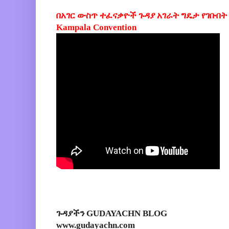
በአገር ውስጥ ተፈናቃዮች ጉዳያ አገራት ግዴታ የገቡበት 
Kampala Convention
ጉዳያችን GUDAYACHN BLOG
www.gudayachn.com