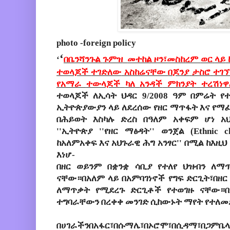
photo -foreign policy
‘
‘
በቤንሻንጉል
ጉምዝ
መተከል
ዞን፣መስከረም
ወር
ላይ
ተወላጆች
ተገድለው
አስከሬናቸው
በጆንያ
ታስሮ
ተገ
የአማራ
ተውላጆች
ካለ
አንዳች
ምክንያት
ተረሽነዋ
ተወላጆች
ለኢሳት
ህዳር
9/2008
ዓም
በምሬት
የ
ኢትዮጵያውያን
ላይ
ለደረሰው
የዘር
ማጥፋት
እና
የማፈ
በሕይወት
እስካሉ
ድረስ
በዓለም
አቀፍም
ሆነ
አ
''
ኢትዮጵያ
''
የዘር
ማፅዳት
''
ወንጀል
(Ethnic cl
ከአለምአቀፍ
እና
አህጉራዊ
ሕግ
አንፃር
''
በሚል
ከእዚህ
እነሆ
-
በዘር
ወይንም
በቋንቋ
ሳቢያ
የተለየ
ህዝብን
ለማ
ናቸው።በአለም
ላይ
በአምባገነኖች
የግፍ
ድርጊት፣በዘር
ለማጥቃት
የሚደረጉ
ድርጊቶች
የተወገዙ
ናቸው።በ
ተግባራቸውን
በረቀቀ
መንገድ
ሲከውኑት
ማየት
የተለመ
በሀገራችን
በአፋር፣በሱማሌ፣በኦሮሞ፣በሲዳማ፣በጋምቤላ