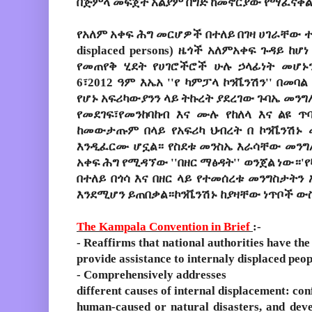
በጅምላ
መፍጀት
አልያም
በግድ
ከመኖርያው
የማፈናቀል
የአለም አቀፍ ሕግ መርሆዎች በተለይ በገዛ ሀገራቸው ተገ
displaced persons) ዜጎች አለምአቀፍ ጉዳይ ከ
የመጠየቅ ሂደት የሀገሮችሮች ሁሉ ኃላፊነት መሆኑ
6፣2012 ዓም እኤአ ''የ ካምፓላ ኮንቬንሽን'' በመ
የሆኑ አፍሪካውያንን ላይ ትኩረት ያደረገው ጉባኤ መን
የመደገፍ፣የመንከባከብ እና ሙሉ የከለላ እና ልዩ ጥ
ከመውታጡም በላይ የአፍሪካ ህብረት በ ኮንቬንሽኑ መ
እንዲፈርሙ ሆኗል። የስደቱ መንስኤ እራሳቸው መንግ
አቀፍ ሕግ የሚዳኘው ''በዘር ማፅዳት'' ወንጀል ነው።'
በተለይ በጎሳ እና በዘር ላይ የተመሰረቱ መንግስታትን
እንደሚሆን ይጠበቃል።ኮንቬንሽኑ ከያዛቸው ነጥቦች ው
The Kampala Convention in Brief
:-
- Reaffirms that national authorities have the
provide assistance to internaly displaced peop
- Comprehensively addresses
different causes of internal displacement: conf
human-caused or natural disasters, and deve