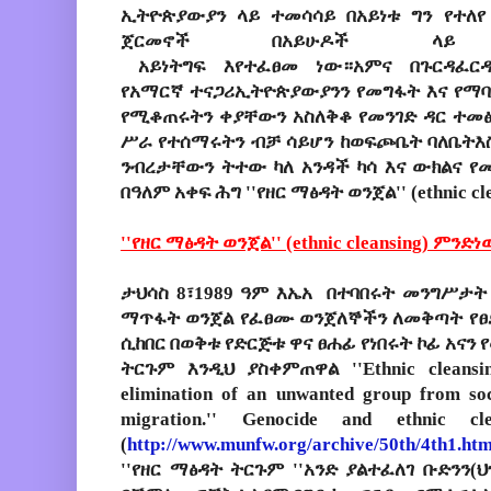
ኢትዮጵያውያን
ላይ
ተመሳሳይ
በአይነቱ
ግን
የተለየ
ጀርመኖች
በአይሁዶች
ላይ
አይነት
ግፍ
እየተፈፀመ
ነው።
አምና
በጉርዳፈር
የአማርኛ
ተናጋሪኢትዮጵያውያንን
የመግፋት
እና
የማባ
የሚቆጠሩትን
ቀያቸውን
አስለቅቆ
የመንገድ
ዳር
ተመ
ሥራ
የተሰማሩትን
ብቻ
ሳይሆን
ከወፍጮቤት
ባለቤትእ
ንብረታቸውን
ትተው
ካለ
አንዳች
ካሳ
እና
ውክልና
የ
በዓለም
አቀፍ
ሕግ
''
የዘር
ማፅዳት
ወንጀል
'' (ethnic c
''የዘር ማፅዳት ወንጀል'' (ethnic cleansing) ምንድ
ታህሳስ
8
፣
1989
ዓም
እኤአ
በተባበሩት
መንግሥታት
ማጥፋት
ወንጀል
የፈፀሙ
ወንጀለኞችን
ለመቅጣት
የ
ሲከበር
በወቅቱ
የድርጅቱ
ዋና
ፀሐፊ
የነበሩት
ኮፊ
አናን
ትርጉም
እንዲህ
ያስቀምጠዋል
''Ethnic cleansi
elimination of an unwanted group from soc
migration.'' Genocide and ethnic c
(
http://www.munfw.org/archive/50th/4th1.ht
''
የዘር
ማፅዳት
ትርጉም
''
አንድ
ያልተፈለገ
ቡድንን
(
ህ