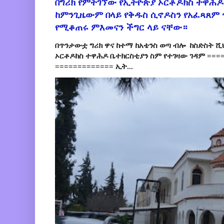
በግሪክ የምትገኘው የኢትዮጵያ ኦርቶዶክስ ተዋሕዶ
ከምንጊዜውም በላይ የቅዱስ ሲኖዶስን የአፈጻጸም
የሚቆጠሩ ምእመናን ችግር ላይ ናቸው።
በጥንታውቷ ግሪክ ዋና ከተማ ከአቴንስ ወጣ ብሎ ከስድስት ሺ
ኦርቶዶክስ ተዋሕዶ ቤተክርስቲያን ስም የተገዛው ገዳም ====
============= ኢት...