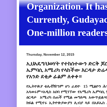
Organization. It ha
Currently, Gudayach
One-million readers
Thursday, November 12, 2015
ኢህአዴግ/ህወሃት የተከሰተውን ድርቅ ጆ
ኤምባሲ አሜሪካ የላከችው እርዳታ ድሬዳ
የአንድ ደቂቃ ፊልም ለቀቀ።
የኢትዮጵያ ቴሌቭዥንም ሆነ ራድዮ 15 ሚልዮን ሕዝ
አላወሩም።አዲስ አበባ የሚገኘው የአሜሪካ ኤምባሲ 
ዕርዳታ አሜሪካ ሰጠች የሚል መግለጫ አውጥቷል።በ
ክፍል የሚኖሩ ኢትዮጵያውያን ሊብያ ላይ በአይኤስ