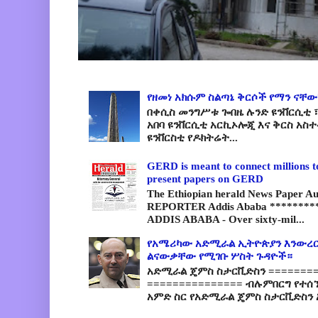
የዘመነ አክሱም ስልጣኔ ቅርሶች የማን ናቸው
በቀሲስ መንግሥቱ ጐበዜ ሉንድ ዩንቨርሲቲ ፣
አበባ ዩንቨርሲቲ አርኪኦሎጂ እና ቅርስ አስ
ዩንቨርስቲ የዶክትሬት...
GERD is meant to connect millions t
present papers on GERD
The Ethiopian herald News Paper A
REPORTER Addis Ababa *********
ADDIS ABABA - Over sixty-mil...
የአሜሪካው አድሚራል ኢትዮጵያን እንውረር
ልናውቃቸው የሚገቡ ሦስት ጉዳዮች።
አድሚራል ጄምስ ስታርቪድስን =========
=============== ብሉምበርግ የተሰ
አምድ ስር የአድሚራል ጄምስ ስታርቪድስን 