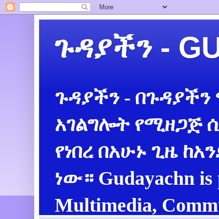
ጉዳያችን - 
ጉዳያችን - በጉዳያችን
አገልግሎት የሚዘጋጅ ሲ
የነበረ በአሁኑ ጊዜ ከአ
ነው። Gudayachn is 
Multimedia, Commu