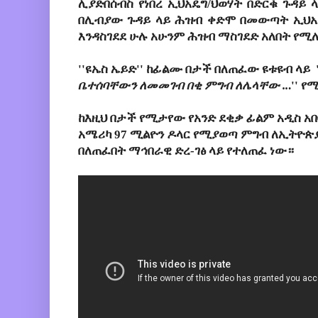
ሊያድበሰብስ የነበረ ኢህአዴግ/ህወሃት በድርቁ ጉዳይ 
በሊብያው ጉዳይ ላይ ሕዝብ ቀድሞ በመውጣት ኢህአዴ
እንዳስገደደ ሁሉ አሁንም ሕዝብ ማስገደድ አለበት የሚ
''ዩኤስ ኤይድ'' ከፊልሙ በታች በለጠፈው ዩቱዩብ ላይ '
ቤተሰባቸውን ለመመገብ በቂ ምግብ ለሌላቸው ..
.'' 
ከእዚህ በታች የሚታየው የአንድ
ደ
ቂቃ ፊልም
አዲስ አ
አሜሪካ 97 ሚልዮን ዶላር የሚያወጣ ምግብ ለኢትዮጵ
በለጠ
ፈበት ማኅበራዊ ድረ-ገፅ ላይ የተለጠፈ ነው።