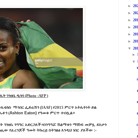
►
20
►
20
►
20
►
20
►
20
►
20
▼
20
►
▼
ሌት ገንዘቤ ዲባባ (Photo -AFP )
ትሌቲክስ ማኅበር
ፌድሬሽን (IAAF) የ2015 ምርጥ አትሌትነት ድል
ቶን (
Ashton Eaton) የዓመቱ ምርጥ ተብሏል።
ቤት ገንዘቤ ንግግር አድርጋለች።በንግግሯ ሽልማቱን ማሸነፍ መቻሏ ደስታን
ው የፈረንጆች ዓመት ትኩረቷ ስትገልፅ እንዲህ ነበር ያለችው :-