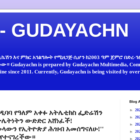
 - GUDAYACHN
ኬሽን እና ምክር አገልግሎት የሚዘጋጅ ሲሆን ከ2003 ዓም ጀምሮ በድረ-ገፅ 
 Gudayachn is prepared by Gudayachn Multimedia, Comm
line since 2011. Currently, Gudayachn is being visited by ov
Blog A
►
20
ቤ ዲባባ የዓለም አቀፉ አትሌቲክስ ፌድሬሽን
►
20
አትሌትነትን ውድድር አሸነፈች!
►
20
 መላውን የኢትዮጵያ ሕዝብ አመሰግናለሁ!''
►
20
 የተናገረችው።
►
20