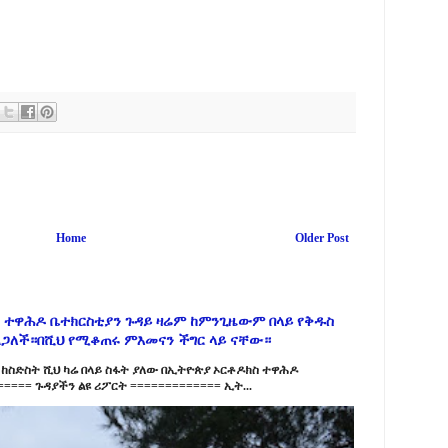
Home
Older Post
 ተዋሕዶ ቤተክርስቲያን ጉዳይ ዛሬም ከምንጊዜውም በላይ የቅዱስ
ልጋለች።በሺህ የሚቆጠሩ ምእመናን ችግር ላይ ናቸው።
ከስድስት ሺህ ካሬ በላይ ስፋት ያለው በኢትዮጵያ ኦርቶዶክስ ተዋሕዶ
==== ጉዳያችን ልዩ ሪፖርት ============= ኢት...