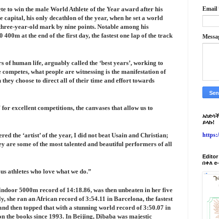
te to win the male World Athlete of the Year award after his
Email
 capital, his only decathlon of the year, when he set a world
three-year-old mark by nine points. Notable among his
 400m at the end of the first day, the fastest one lap of the track
Messa
s of human life, arguably called the ‘best years’, working to
te competes, what people are witnessing is the manifestation of
they choose to direct all of their time and effort towards
for excellent competitions, the canvases that allow us to
አስድሳች
ይላኩ!
d the ‘artist’ of the year, I did not beat Usain and Christian;
https
y are some of the most talented and beautiful performers of all
Edito
በቀለ e
f us athletes who love what we do.”
d indoor 5000m record of 14:18.86, was then unbeaten in her five
, she ran an African record of 3:54.11 in Barcelona, the fastest
 and then topped that with a stunning world record of 3:50.07 in
n the books since 1993. In Beijing, Dibaba was majestic