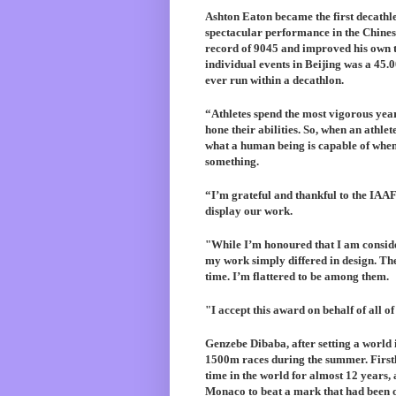
Ashton Eaton
became the first decathle
spectacular performance in the Chinese
record of 9045 and improved his own 
individual events in Beijing was a 45.00
ever run within a decathlon.
“Athletes spend the most vigorous year
hone their abilities. So, when an athle
what a human being is capable of when 
something.
“I’m grateful and thankful to the IAAF 
display our work.
"While I’m honoured that I am considere
my work simply differed in design. The
time. I’m flattered to be among them.
"I accept this award on behalf of all o
Genzebe Dibaba
, after setting a worl
1500m races during the summer. Firstly
time in the world for almost 12 years,
Monaco to beat a mark that had been o