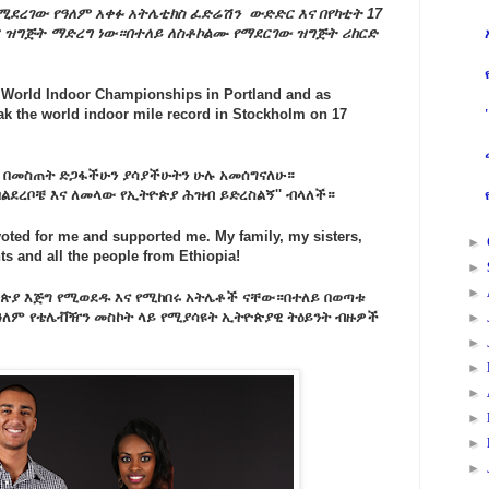
ሚደረገው የዓለም አቀፉ አትሌቲክስ ፈድሬሽን ውድድር እና በየካቲት 17
 ዝግጅት ማድረግ ነው።በተለይ ለስቶኮልሙ የማደርገው ዝግጅት ሪከርድ
F World Indoor Championships in Portland and as
break the world indoor mile record in Stockholm on 17
እኔ በመስጠት ድጋፋችሁን ያሳያችሁትን ሁሉ አመሰግናለሁ።
ልደረቦቼ እና ለመላው የኢትዮጵያ ሕዝብ ይድረስልኝ'' ብላለች።
voted for me and supported me. My family, my sisters,
►
s and all the people from Ethiopia!
►
►
ትዮጵያ እጅግ የሚወደዱ እና የሚከበሩ አትሌቶች ናቸው።በተለይ በወጣቱ
በዓለም የቴሌቭዥን መስኮት ላይ የሚያሳዩት ኢትዮጵያዊ ትዕይንት ብዙዎች
►
►
►
►
►
►
►