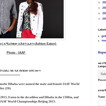
►
20
►
20
►
20
►
20
Label
gud
ግን
 እና አሜሪካዊው
አሽቶን ኤቶን (
Ashton Eaton)
Repo
Photo - IAAF
ወደ የሚ
Langu
 በድረ-ገፁ ላይ የዘገበው ዘገባ ነው።
=============
Power
enzebe Dibaba were named the male and female
IAAF World
ay (26).
ለጉዳያች
Name
g 2015, Eaton in the decathlon and Dibaba in the 1500m, and
he IAAF World Championships Beijing 2015.