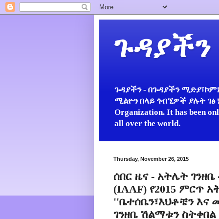
ጉዳያችን
ጉዳያችን - በጉዳያችን ሚድያ፣ኮምኒ
ሚልዮን በላይ ጎብኚዎች ያሉት ገፅ ነው።
Organization. It has been on
all over the world.
Thursday, November 26, 2015
ሰበር ዜና - አትሌት ገንዘ
(IAAF) የ2015 ምርጥ 
''ቤተሰቤን፣እህቶቼን እና
ገንዘቤ ሽልማቱን ስትቀበል