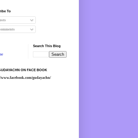
ribe To
osts
omments
Search This Blog
me
 GUDAYACHN ON FACE BOOK
://www.facebook.com/gudayachn/