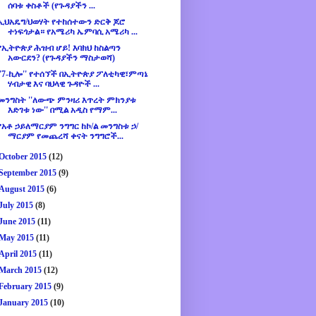
ሰባቱ ቀስቶች (የጉዳያችን ...
ኢህአዴግ/ህወሃት የተከሰተውን ድርቅ ጆሮ
ተነፍጎታል። የአሜሪካ ኤምባሲ አሜሪካ ...
የኢትዮጵያ ሕዝብ ሆይ! እባክህ ከስልጣን
አውርደን? (የጉዳያችን ማስታወሻ)
''7-ኪሎ'' የተሰኘች በኢትዮጵያ ፖለቲካዊ፣ምጣኔ
ሃብታዊ እና ባህላዊ ጉዳዮች ...
መንግስት ''ለውጭ ምንዛሪ እጥረት ምክንያቱ
እድገቱ ነው'' በሚል አዲስ የማም...
የአቶ ኃይለማርያም ንግግር ከኮ/ል መንግስቱ ኃ/
ማርያም የመጨረሻ ቀናት ንግግሮች...
October 2015
(12)
September 2015
(9)
August 2015
(6)
July 2015
(8)
June 2015
(11)
May 2015
(11)
April 2015
(11)
March 2015
(12)
February 2015
(9)
January 2015
(10)