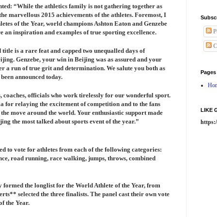
nted:
“While the athletics family is not gathering together as
the marvellous 2015 achievements of the athletes. Foremost, I
Subsc
hletes of the Year, world champions Ashton Eaton and Genzebe
P
 an inspiration and examples of true sporting excellence.
C
itle is a rare feat and capped two unequalled days of
ijing. Genzebe, your win in Beijing was as assured and your
 a run of true grit and determination. We salute you both as
Pages
 been announced today.
Ho
s, coaches, officials who work tirelessly for our wonderful sport.
a for relaying the excitement of competition and to the fans
LIKE
 the move around the world. Your enthusiastic support made
ng the most talked about sports event of the year.”
https
to vote for athletes from each of the following categories:
ance, road running, race walking, jumps, throws, combined
 formed the longlist for the World Athlete of the Year, from
rts** selected the three finalists. The panel cast their own vote
f the Year.