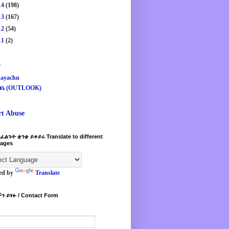
14
(198)
13
(167)
12
(54)
11
(2)
s
ayachn
ዛቤ (OUTLOOK)
rt Abuse
ፈልጉት ቋንቋ ይቀይሩ Translate to different
ages
ed by
Translate
ን ይፃፉ / Contact Form