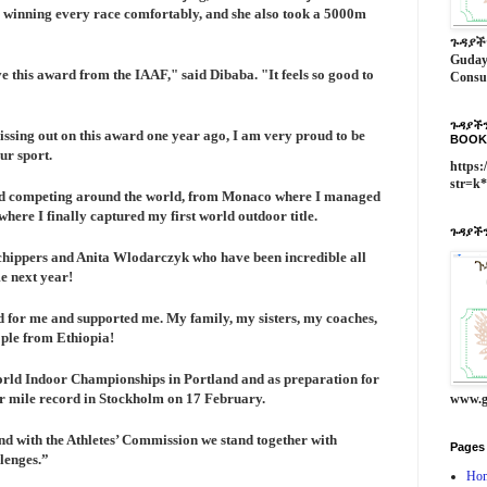
, winning every race comfortably, and she also took a 5000m
ጉዳያች
Guday
 this award from the IAAF," said Dibaba. "It feels so good to
Consu
ጉዳያችን
issing out on this award one year ago, I am very proud to be
BOOK
ur sport.
https:
str=k
yed competing around the world, from Monaco where I managed
 where I finally captured my first world outdoor title.
ጉዳያችን
 Schippers and Anita Wlodarczyk who have been incredible all
e next year!
d for me and supported me. My family, my sisters, my coaches,
ople from Ethiopia!
orld Indoor Championships in Portland and as preparation for
oor mile record in Stockholm on 17 February.
www.g
 and with the Athletes’ Commission we stand together with
Pages
llenges.”
Ho