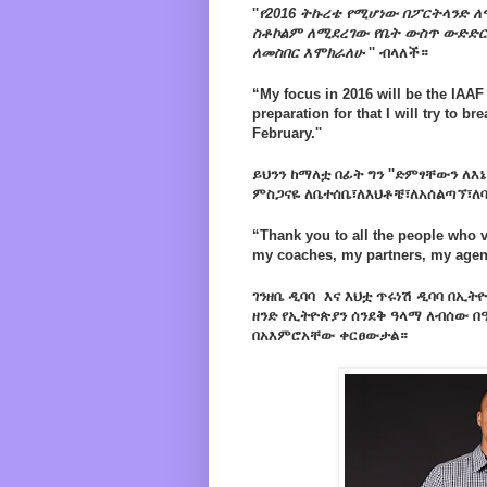
''
የ2016 ትኩረቴ የሚሆነው በፖርትላንድ ለ
ስቶኮልም ለሚደረገው የቤት ውስጥ ውድድር
ለመስበር እሞክራለሁ
'' ብላለች።
“My focus in 2016 will be the IAA
preparation for that I will try to 
February.''
ይህንን ከማለቷ በፊት ግን ''ድምፃቸውን ለ
ምስጋናዬ ለቤተሰቤ፣ለእህቶቼ፣ለአሰልጣኘ፣ለባ
“Thank you to all the people who 
my coaches, my partners, my agent
ገንዘቤ ዲባባ እና እህቷ ጥሩነሽ ዲባባ በኢ
ዘንድ የኢትዮጵያን ሰንደቅ ዓላማ ለብሰው 
በአእምሮአቸው ቀርፀውታል።