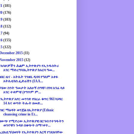
21
(181)
20
(176)
19
(103)
18
(112)
17
(94)
16
(155)
15
(122)
December 2015
(11)
November 2015
(12)
የአባቶቻችን ሕልም ኢትዮጵያን የኢንዱስትሪ
አገር ማድረግ፣በኢትዮጵያ ከአርባ ዓመ...
ሰበር ዜና - አትሌት ገንዘቤ ዲባባ የዓለም አቀፉ
አትሌቲክስ ፌድሬሽን (IAA...
ይሄው ስንት ዓመታት አለሁኝ ሰግቼ፣ በገዛ አገሬ ላይ
አገር ተቀምቼ (የግጥም ም...
የኢትዮጵያ አየር መንገድ የበረራ ቁጥር 961፣ህዳር
14 እና ወጣት ትሑት ዘመድ...
የዘር ማፅዳት ወንጀል በኢትዮጵያ (Ethnic
cleansing crime in Et...
በውጭ የሚኖረው ኢትዮጵያዊ በርኀብ የተጎዱትን
ወገኖቹን ጉዳይ በቁጭት ሰማ፣ቀጥ...
ኢህአዴግ/ህወሃት የኢትዮጵያን እርሻ የገደለባቸው