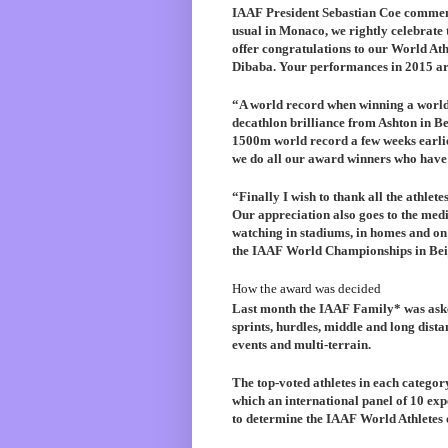
IAAF President Sebastian Coe comme
usual in Monaco, we rightly celebrate 
offer congratulations to our World At
Dibaba. Your performances in 2015 are
“A world record when winning a world t
decathlon brilliance from Ashton in Be
1500m world record a few weeks earlier
we do all our award winners who have
“Finally I wish to thank all the athlete
Our appreciation also goes to the medi
watching in stadiums, in homes and on
the IAAF World Championships in Beiji
How the award was decided
Last month the IAAF Family* was asked 
sprints, hurdles, middle and long dist
events and multi-terrain.
The top-voted athletes in each category
which an international panel of 10 expe
to determine the IAAF World Athletes o