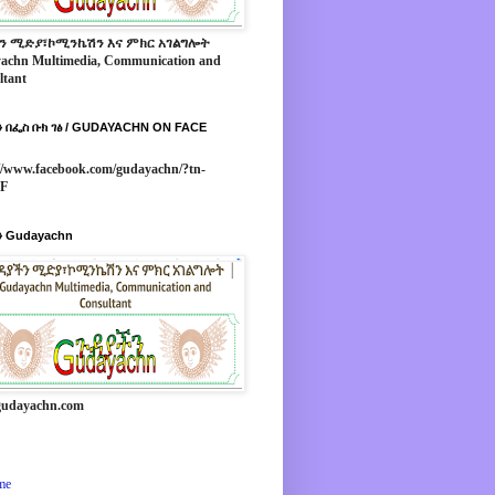
ን ሚድያ፣ኮሚንኬሽን እና ምክር አገልግሎት
achn Multimedia, Communication and
ltant
 በፌስ ቡክ ገፅ / GUDAYACHN ON FACE
//www.facebook.com/gudayachn/?tn-
*F
 Gudayachn
udayachn.com
me