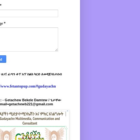
*
ge
*
 ዜና! ፈጣን ቶፕ አፕ ስልክ ካርድ ለወዳጅ፣ቤተሰብ
://www.fetantopup.com/#gudayachn
r : - Getachew Bekele Damtew / ጌታቸው
-mail=getachewb221@gmail.com