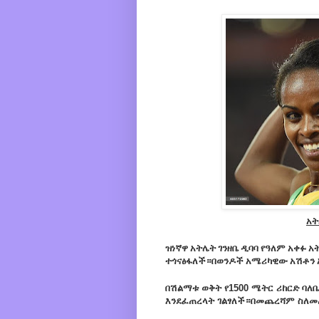
አት
ዝነኛዋ
አትሌት ገንዘቤ ዲባባ
የዓለም አቀፉ አ
ተጎናፅፋለች።በወንዶች አሜሪካዊው አሽቶን ኤ
በሽልማቱ ወቅት የ1500 ሜትር ሪከርድ ባለ
እንደፈጠረላት ገልፃለች።በመጨረሻም ስለመጪ