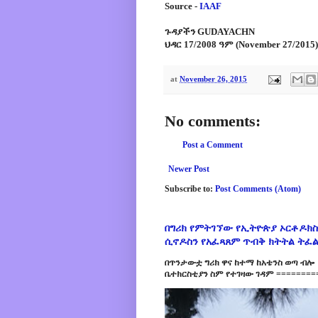
Source -
IAAF
ጉዳያችን GUDAYACHN
ህዳር 17/2008 ዓም (November 27/2015)
at
November 26, 2015
No comments:
Post a Comment
Newer Post
Subscribe to:
Post Comments (Atom)
በግሪክ የምትገኘው የኢትዮጵያ ኦርቶዶክስ
ሲኖዶስን የአፈጻጸም ጥብቅ ክትትል ትፈ
በጥንታውቷ ግሪክ ዋና ከተማ ከአቴንስ ወጣ ብሎ 
ቤተክርስቲያን ስም የተገዛው ገዳም =========