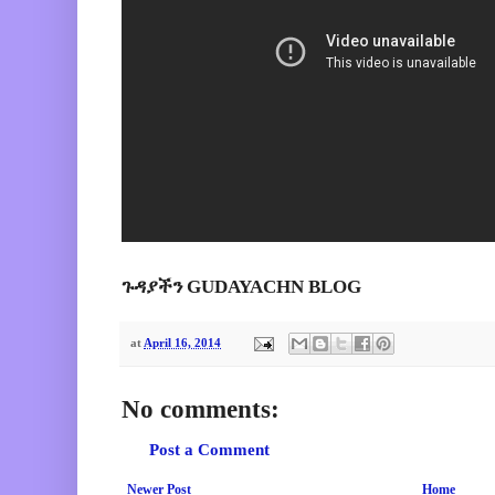
ጉዳያችን GUDAYACHN BLOG
at
April 16, 2014
No comments:
Post a Comment
Newer Post
Home