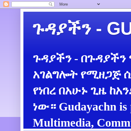
ጉዳያችን - 
ጉዳያችን - በጉዳያችን
አገልግሎት የሚዘጋጅ ሲ
የነበረ በአሁኑ ጊዜ ከአ
ነው። Gudayachn is 
Multimedia, Commu