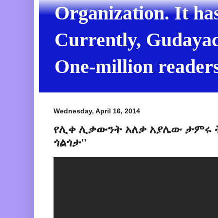
Organization. It ha
Currently, Gudayach
One-million readers
Wednesday, April 16, 2014
የሊቀ ሊቃውንት አለቃ አያሌው ታምሩ ት
ጎልጎታ''