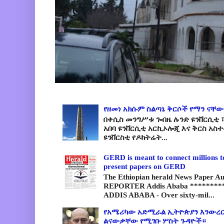
የዘመነ አክሱም ስልጣኔ ቅርሶች የማን ናቸው
በቀሲስ መንግሥቱ ጐበዜ ሉንድ ዩንቨርሲቲ ፣
አበባ ዩንቨርሲቲ አርኪኦሎጂ እና ቅርስ አስ
ዩንቨርስቲ የዶክትሬት...
GERD is meant to connect millions t
present papers on GERD
The Ethiopian herald News Paper A
REPORTER Addis Ababa *********
ADDIS ABABA - Over sixty-mil...
የአሜሪካው አድሚራል ኢትዮጵያን እንውረር
ልናውቃቸው የሚገቡ ሦስት ጉዳዮች።