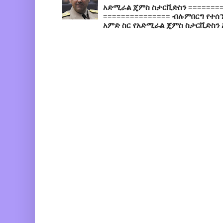
አድሚራል ጄምስ ስታርቪድስን =========
=============== ብሉምበርግ የተሰ
አምድ ስር የአድሚራል ጄምስ ስታርቪድስን 