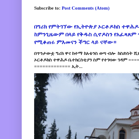
Subscribe to:
Post Comments (Atom)
በግሪክ የምትገኘው የኢትዮጵያ ኦርቶዶክስ ተዋሕዶ
ከምንጊዜውም በላይ የቅዱስ ሲኖዶስን የአፈጻጸም
የሚቆጠሩ ምእመናን ችግር ላይ ናቸው።
በጥንታውቷ ግሪክ ዋና ከተማ ከአቴንስ ወጣ ብሎ ከስድስት ሺ
ኦርቶዶክስ ተዋሕዶ ቤተክርስቲያን ስም የተገዛው ገዳም ====
============= ኢት...