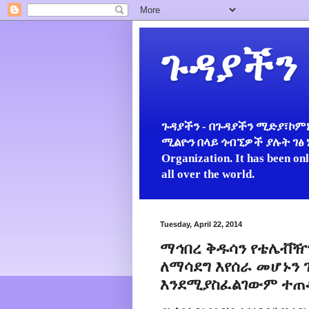
ጉዳያችን
ጉዳያችን - በጉዳያችን ሚድያ፣ኮምኒ
ሚልዮን በላይ ጎብኚዎች ያሉት ገፅ ነው።
Organization. It has been on
all over the world.
Tuesday, April 22, 2014
ማኅበረ ቅዱሳን የቴሌቭዥን 
ለማሳደግ እየሰራ መሆኑን
እንደሚያስፈልገውም ተጠ