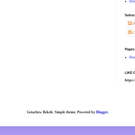
Ho
Subsc
P
C
Pages
Ho
LIKE
https
Getachew Bekele. Simple theme. Powered by
Blogger
.