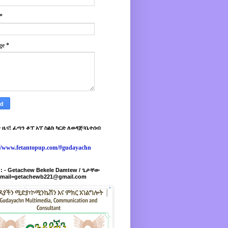
*
ge
*
 ዜና! ፈጣን ቶፕ አፕ ስልክ ካርድ ለወዳጅ፣ቤተሰብ
://www.fetantopup.com/#gudayachn
r : - Getachew Bekele Damtew / ጌታቸው
-mail=getachewb221@gmail.com