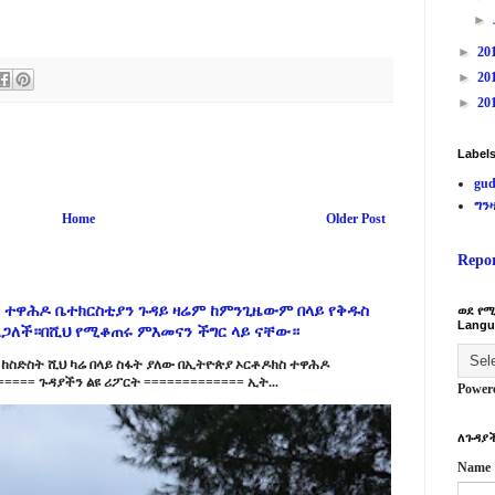
►
►
20
►
20
►
20
Label
gud
ግን
Home
Older Post
Repo
 ተዋሕዶ ቤተክርስቲያን ጉዳይ ዛሬም ከምንጊዜውም በላይ የቅዱስ
ወደ የሚ
Langu
ልጋለች።በሺህ የሚቆጠሩ ምእመናን ችግር ላይ ናቸው።
ከስድስት ሺህ ካሬ በላይ ስፋት ያለው በኢትዮጵያ ኦርቶዶክስ ተዋሕዶ
==== ጉዳያችን ልዩ ሪፖርት ============= ኢት...
Power
ለጉዳያች
Name