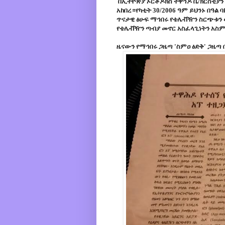
በኢትዮጵያ ኦርቶዶክስ ተዋኅዶ ቤ/ክርስቲያን
አከበረ።የካቲት 30/2006 ዓም ይህንኑ በዓል
ጥናታዊ ፅሁፍ ማኅበሩ የቴሌቭዥን ስርጭቱን 
የቴሌቭዥን ጣብያ መኖር አስፈላጊነትን አስ
ዜናውን የማኅበሩ ጋዜጣ 'ስምዐ ፅድቅ' ጋዜጣ