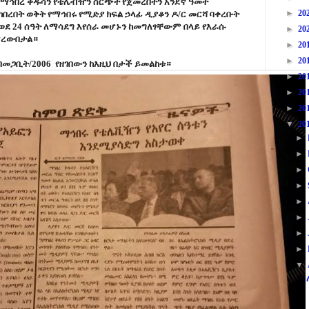
 ማኅበረ ቅዱሳን የቴሌቭዥን ስርጭት የጀመረበትን አንደኛ ዓመት
►
20
 ባከበረበት ወቅት የማኅበሩ የሚድያ ክፍል ኃላፊ ዲያቆን ዶ/ር መርሻ ባቀረቡት
ወደ 24 ሰዓት ለማሳደግ እየሰራ መሆኑን ከመግለፃቸውም በላይ የእራሱ
►
20
ምረውበታል።
►
20
►
20
 በመጋቢት/2006 የዘገበውን ከእዚህ በታች ይመልከቱ።
►
20
►
20
►
20
▼
20
►
►
►
►
►
►
►
►
▼