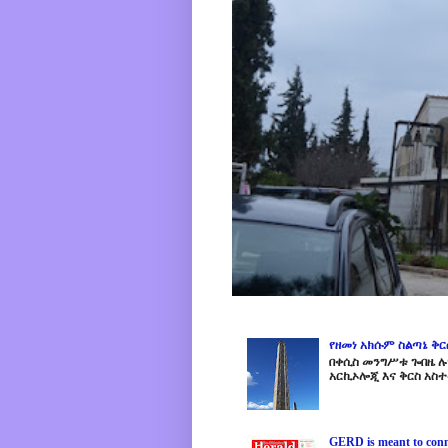
የዘመነ አክሱም ስልጣኔ ቅ
በቀሲስ መንግሥቱ ጐበዜ ሉን
አርኪኦሎጂ እና ቅርስ አስተ
GERD is meant to conne