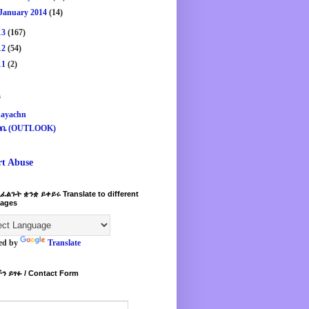
January 2014
(14)
13
(167)
12
(54)
11
(2)
s
ayachn
ዛቤ (OUTLOOK)
rt Abuse
ፈልጉት ቋንቋ ይቀይሩ Translate to different
ages
ed by
Translate
ን ይፃፉ / Contact Form