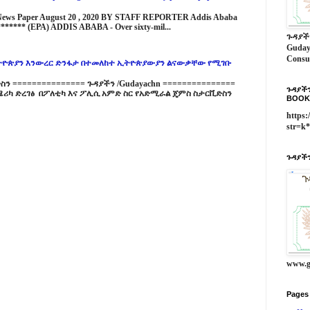
 News Paper August 20 , 2020 BY STAFF REPORTER Addis Ababa
****** (EPA) ADDIS ABABA - Over sixty-mil...
ጉዳያች
Guday
Consu
ዮጵያን እንውረር ድንፋታ በተመለከተ ኢትዮጵያውያን ልናውቃቸው የሚገቡ
 =============== ጉዳያችን /Gudayachn ===============
ጉዳያችን
ሪካ ድረገፅ በፖለቲካ እና ፖሊሲ አምድ ስር የአድሚራል ጄምስ ስታርቪድስን
BOOK
https:
str=k
ጉዳያችን
www.g
Pages