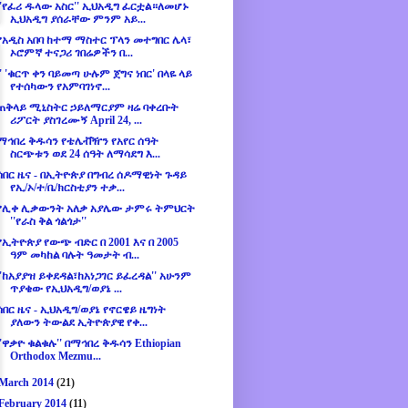
''የፈሪ ዱላው አስር'' ኢህአዲግ ፈርቷል።ለመሆኑ
ኢህአዲግ ያሰራቸው ምንም አይ...
የአዲስ አበባ ከተማ ማስተር ፕላን መተግበር ሌላ፣
ኦሮምኛ ተናጋሪ ገበሬዎችን በ...
'' 'ቁርጥ ቀን ባይመጣ ሁሉም ጀግና ነበር' በላዬ ላይ
የተሰካውን የአምባገነኖ...
ጠቅላይ ሚኒስትር ኃይለማርያም ዛሬ ባቀረቡት
ሪፖርት ያስገረሙኝ April 24, ...
ማኅበረ ቅዱሳን የቴሌቭዥን የአየር ሰዓት
ስርጭቱን ወደ 24 ሰዓት ለማሳደግ እ...
ሰበር ዜና - በኢትዮጵያ በግብረ ሰዶማዊነት ጉዳይ
የኢ/ኦ/ተ/ቤ/ክርስቲያን ተቃ...
የሊቀ ሊቃውንት አለቃ አያሌው ታምሩ ትምህርት
''የራስ ቅል ጎልጎታ''
የኢትዮጵያ የውጭ ብድር በ 2001 እና በ 2005
ዓም መካከል ባሉት ዓመታት ብ...
''ከአያያዝ ይቀደዳል፣ከአነጋገር ይፈረዳል'' አሁንም
ጥያቄው የኢህአዲግ/ወያኔ ...
ሰበር ዜና - ኢህአዲግ/ወያኔ የኖርዌይ ዜግነት
ያለውን ትውልደ ኢትዮጵያዊ የቀ...
''ዋቃዮ ቁልቁሉ'' በማኅበረ ቅዱሳን Ethiopian
Orthodox Mezmu...
March 2014
(21)
February 2014
(11)