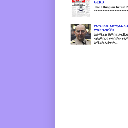
GERD
The Ethiopian herald
********************
የአሜሪካው አድሚራል ኢት
ሦስት ጉዳዮች።
አድሚራል ጄምስ ስታርቪድስን
ብሉምበርግ የተሰኘው የአሜ
አሜሪካ ኢትዮጵ...