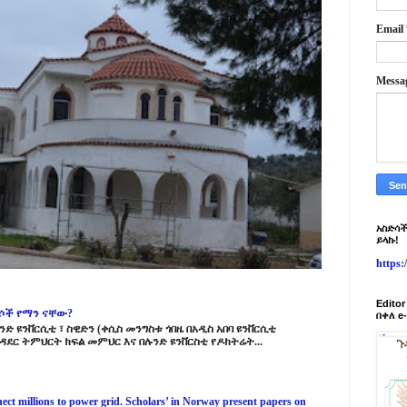
Email
Messa
አስድሳች
ይላኩ!
https
Edito
ርሶች የማን ናቸው?
በቀለ e
ድ ዩንቨርሲቲ ፣ ስዊድን (ቀሲስ መንግስቱ ጎበዜ በአዲስ አበባ ዩንቨርሲቲ
ዳደር ትምህርት ክፍል መምህር እና በሉንድ ዩንቨርስቲ የዶክትሬት...
ct millions to power grid. Scholars’ in Norway present papers on