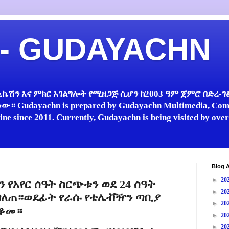
 - GUDAYACHN
ኬሽን እና ምክር አገልግሎት የሚዘጋጅ ሲሆን ከ2003 ዓም ጀምሮ በድረ-ገፅ 
 Gudayachn is prepared by Gudayachn Multimedia, Comm
line since 2011. Currently, Gudayachn is being visited by ov
Blog A
►
20
የአየር ሰዓት ስርጭቱን ወደ 24 ሰዓት
►
20
 ገለጠ።ወደፊት የራሱ የቴሌቭዥን ጣቢያ
►
20
ቆመ።
►
20
►
20