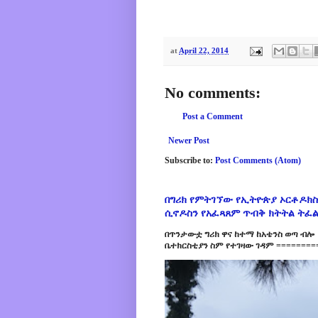
at
April 22, 2014
No comments:
Post a Comment
Newer Post
Subscribe to:
Post Comments (Atom)
በግሪክ የምትገኘው የኢትዮጵያ ኦርቶዶክስ
ሲኖዶስን የአፈጻጸም ጥብቅ ክትትል ትፈ
በጥንታውቷ ግሪክ ዋና ከተማ ከአቴንስ ወጣ ብሎ 
ቤተክርስቲያን ስም የተገዛው ገዳም =========