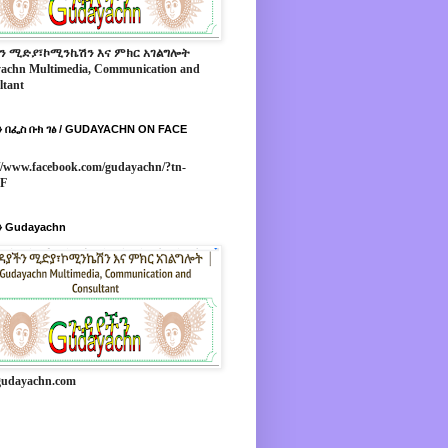
ን ሚድያ፣ኮሚንኬሽን እና ምክር አገልግሎት
achn Multimedia, Communication and
ltant
 በፌስ ቡክ ገፅ / GUDAYACHN ON FACE
//www.facebook.com/gudayachn/?tn-
*F
 Gudayachn
udayachn.com