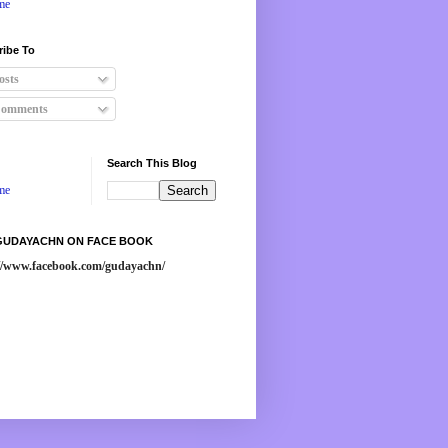
me
ribe To
osts
omments
Search This Blog
me
 GUDAYACHN ON FACE BOOK
://www.facebook.com/gudayachn/