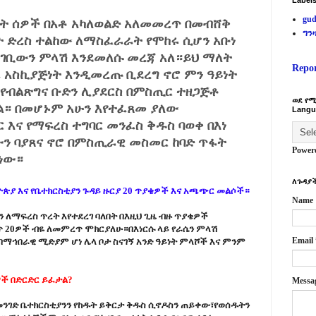
Label
gud
ንነት ሰዎች በአቶ አካለወልድ አለመመረጥ በመብሸቅ
ግን
ት ድረስ ተልከው ለማስፈራራት የሞከሩ ሲሆን አቡነ
ገቢውን ምላሽ እንደመለሱ መረጃ አለ።ይህ ማለት
Repo
ራ አስኪያጅነት እንዲመረጡ ቢደረግ ኖሮ ምን ዓይነት
 የብልጽግና ቡድን ሊያደርስ በምስጢር ተዘጋጅቶ
ወደ የሚ
ላል። በመሆኑም አሁን እየተፈጸመ ያለው
Langu
 እና የማፍረስ ተግባር መንፈስ ቅዱስ ባወቀ በእነ
ውን ባያጸና ኖሮ በምስጢራዊ መስመር ከባድ ጥፋት
Power
 ነው።
ለጉዳያች
ጵያ እና የቤተክርስቲያን ጉዳይ ዙርያ 20 ጥያቄዎች እና አጫጭር መልሶች።
Name
 ለማፍረስ ጥረት እየተደረገ ባለበት በእዚህ ጊዜ ብዙ ጥያቄዎች
 20ዎች ብዬ ለመምረጥ ሞክርያለሁ።በእነርሱ ላይ የራሴን ምላሽ
Email
በማኅበራዊ ሚድያም ሆነ ሌላ ቦታ ስናገኝ አንድ ዓይነት ምላሾች እና ምንም
ኞች በድርድር ይፈታል?
Messa
ንገድ ቤተክርስቲያንን የከዱት ይቅርታ ቅዱስ ሲኖዶስን ጠይቀው፣የወሰዱትን