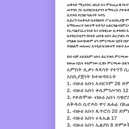
ጠቅላይ ሚኒስትር ዐቢይ እና ምስጢራዊ የኦሮም
መንግስ ጋር ቤተክርስቲያንን ለማፍረስ ያቀዱት
ሲኖዶስ የርክበ ካሕናት ጉባዔ
ሲደረግ የጠቅላይ ቤተክህነት ሥራአስኪያጅ ም
ለማስመረጥ ከፍተኛ ፍትግያ አድርጓል።በምር
የኢጣልያ፣ፈረንሳይ እና አካባቢው ሊቀጳጳስ እ
ቤተክርስቲያን የበላይ ጠባቂ አቡነ ሕርያቆስ 
በግልጽ በመገሰጽም ሆነ የምርጫው ሂደት በ
ትክክለኛ መስመር እንዲይዝ ከፍተኛ ተጽኖ ለመ
ይህ ብቻ አይደለም አቡነ ሕርያቆስ ምርጫው
ከወጡ በኋላ ተለምነው ሲገቡ ምርጫው በሕ
አምስት ሊቃነ ጳጳሳት የተገኙ ሲ
አስኪያጅነት ከተወዳደሩት
1. ብፁዕ አቡነ አብርሃም 26
2. ብፁዕ አቡነ ቀሌምንጦንስ 12
3. የቀድሞው ብፁዕ አቡነ ሳዊሮ
ለቅዱስ ሲኖዶስ ዋና ጸሐፊ በእ
1. ብፁዕ አቡነ ጴጥሮስ 20 
2. ብፁዕ አቡነ ሩፋኤል 17
3. ብፁዕ አቡነ ኤልያስ 8 ድምጾ