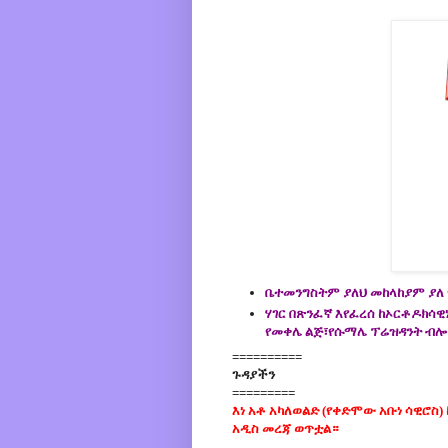
ቤተመንግስትም ያለህ መከላከያም ያለ
ሃገር በጽንፈኛ እየፈረሰ ከኦርቶዶክሳዊ
የመቀሌ ልጅ፣የሱማሌ ፕሬዝዳንት ብሎ 
==========
ጉዳያችን
=========
እነ አቶ አካለወልድ (የቀድሞው አቡነ ሳዊሮስ)
አዲስ መረጃ ወጥቷል።