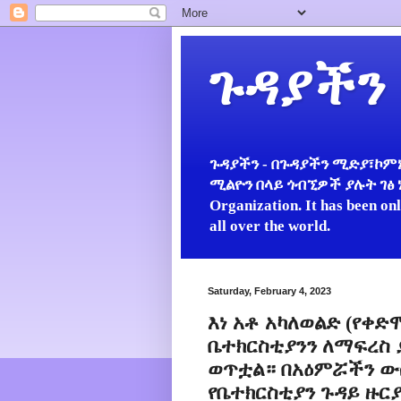
ጉዳያችን
ጉዳያችን - በጉዳያችን ሚድያ፣ኮምኒ
ሚልዮን በላይ ጎብኚዎች ያሉት ገፅ ነው።
Organization. It has been on
all over the world.
Saturday, February 4, 2023
እነ አቶ አካለወልድ (የቀድ
ቤተክርስቲያንን ለማፍረስ 
ወጥቷል። በአዕምሯችን ው
የቤተክርስቲያን ጉዳይ ዙር