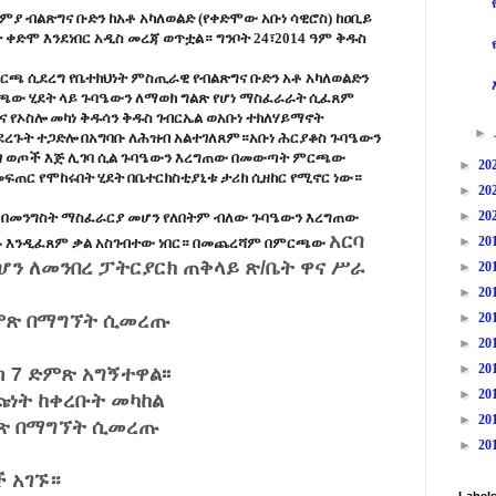
ያ ብልጽግና ቡድን ከአቶ አካለወልድ (የቀድሞው አቡነ ሳዊሮስ) ከዐቢይ
 ቀድሞ እንደነበር አዲስ መረጃ ወጥቷል። ግንቦት 24፣2014 ዓም ቅዱስ
ርጫ ሲደረግ የቤተክህነት ምስጢራዊ የብልጽግና ቡድን አቶ አካለወልድን
ጫው ሂደት ላይ ጉባዔውን ለማወክ ግልጽ የሆነ ማስፈራራት ሲፈጸም
ና የኦስሎ መካነ ቅዱሳን ቅዱስ ገብርኤል ወአቡነ ተክለሃይማኖት
►
ያደረጉት ተጋድሎ በአግባቡ ለሕዝብ አልተገለጸም።አቡነ ሕርያቆስ ጉባዔውን
ህገ ወጦች እጅ ሊገባ ሲል ጉባዔውን እረግጠው በመውጣት ምርጫው
►
20
ፍጠር የሞከሩበት ሂደት በቤተርክስቲያኒቱ ታሪክ ሲዘከር የሚኖር ነው።
►
20
►
20
 በመንግስት ማስፈራርያ መሆን የለበትም ብለው ጉባዔውን እረግጠው
አርባ
►
20
ጉ እንዲፈጸም ቃል አስገብተው ነበር። በመጨረሻም በምርጫው
ሆን ለመንበረ ፓትርያርክ ጠቅላይ ጽ/ቤት ዋና ሥራ
►
20
►
20
 ድምጽ በማግኘት ሲመረጡ
►
20
►
20
►
20
ስ 7
ድምጽ አግኝተዋል፡፡
►
20
ጩነት ከቀረቡት መካከል
►
20
ድምጽ በማግኘት ሲመረጡ
►
20
ች አገኙ።