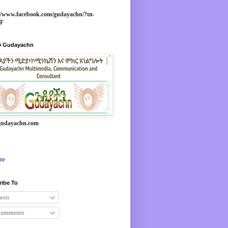
//www.facebook.com/gudayachn/?tn-
*F
 Gudayachn
udayachn.com
me
ribe To
osts
omments