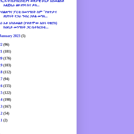
የኢ/ኦ/ተ/ቤተክርስቲያን ወቅታዊ ሁኔታ አስመልክቶ
አልጀዚራ ልዩ ዘገባ እና ቃለ...
የብልጽግና ፓርቲ በመንግስት ስም ''የጸጥታና
ደህንነት የጋራ ግብረ ኃይል መግለ...
እነ አቶ አካለወልድ (የቀድሞው አቡነ ሳዊሮስ)
ከዐቢይ መንግስት ጋር ቤተክርስቲ...
January 2023
(5)
22
(96)
21
(181)
20
(176)
19
(103)
18
(112)
17
(94)
16
(155)
15
(122)
14
(198)
13
(167)
12
(54)
11
(2)