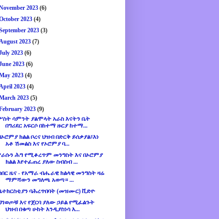
November 2023
(6)
October 2023
(4)
September 2023
(3)
August 2023
(7)
July 2023
(6)
June 2023
(6)
May 2023
(4)
April 2023
(4)
March 2023
(5)
February 2023
(9)
ሦስት ሳምንት ያልሞላት አራስ እናትን ቤት
በግሪደር አፍርሶ በከተማ ዙርያ ከተማ...
በኦሮምያ ክልል ቦረና ህዝብ በድርቅ ይሰቃያል፣እነ
አቶ ሽመልስ እና የኦሮምያ ባ...
የራሱን ሕግ የሚቆረጥም መንግስት እና በኦሮምያ
ክልል እየተፈጠረ ያለው ስብስብ ...
ሰበር ዜና - የአማራ ብሔራዊ ክልላዊ መንግስት ዛሬ
ማምሻውን መግለጫ አወጣ። ...
ቤተክርስቲያን ባሕረጥበባት (መዝሙር) ቪድዮ
ህገወጦቹ እና የጀርባ ያለው ኃይል የሚፈልጉት
ህዝብ በቁጣ ሁከት እንዲያስነሳ እ...