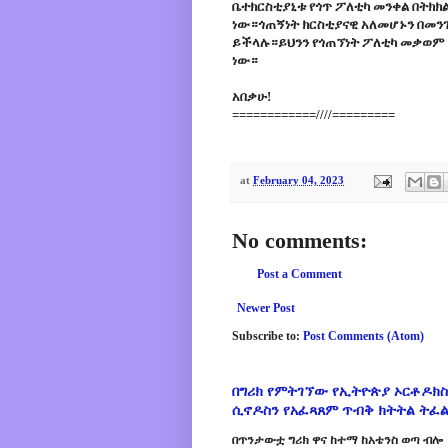
ቤተክርስቲያኒቱ የጎጥ ፖለቲካ መንቀል በትክ
ነው።ጎጠኝነት ክርስቲያናዊ አለመሆኑን በመ
ይችላሉ።ይህንን የጎጠኘነት ፖለቲካ መቃወም 
ነው።
አበቃሁ!
============////=========
at
February 04, 2023
No comments:
Post a Comment
Newer Post
Subscribe to:
Post Comments (Atom)
በግሪክ የምትገኘው የኢትዮጵያ ኦርቶዶክስ
ሲኖዶስን የአፈጻጸም ጥብቅ ክትትል ትፈ
በጥንታውቷ ግሪክ ዋና ከተማ ከአቴንስ ወጣ ብሎ 