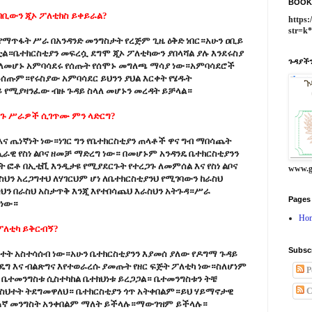
BOOK
ባቢውን ጂኦ ፖለቲክስ ይቀይራል?
https:
str=k
 የማጥፋት ሥራ በአንዳንድ መንግስታት የረጅም ጊዜ ዕቅድ ነበር።አሁን ዐቢይ
ቷል።ቤተክርስቲያን መፍረሷ ደግሞ ጂኦ ፖለቲካውን ያበላሻል ያሉ እንደሩስያ
ጉዳያችን
ሉ ለመሆኑ አምባሳደሩ የሰጡት የሰሞኑ መግለጫ ማሳያ ነው።አምባሳደሮች
አይሰጡም።የሩስያው አምባሳደር ይህንን ያህል እርቀት የሄዱት
ይ የሚያዛንፈው ብዙ ጉዳይ ስላለ መሆኑን መረዳት ይቻላል።
ርጉ ሥራዎች ሲገጥሙ ምን ላድርግ?
ና ጤነኛነት ነው።ነገር ግን የቤተክርስቲያን ጠላቶች ዋና ግብ ማበሳጨት
ራዊ የስነ ልቦና ዘመቻ ማድረግ ነው። በመሆኑም አንዳንዴ ቤተክርስቲያንን
 ፎቶ በኢቲቪ እንዲታዩ የሚያደርጉት የተረጋጉ ለመምሰል እና የስነ ልቦና
www.g
ስህን አረጋግተህ ለሃገርህም ሆነ ለቤተክርስቲያንህ የሚገባውን ከራስህ
ስህን በራስህ አስታጥቅ እንጂ እየተበሳጨህ እራስህን አትጉዳ።ሥራ
Pages
 ነው።
Ho
 ፖለቲካ ይቅርብኝ?
Subsc
ስህተት አስተሳሰብ ነው።አሁን ቤተክርስቲያንን እያመሰ ያለው የዶግማ ጉዳይ
ዴግ እና ብልጽግና እየተወራረሱ ያመጡት የዘር ፍጅት ፖለቲካ ነው።ስለሆነም
P
ተመንግስቱ ሲስተካከል ቤተክህነቱ ይረጋጋል። ቤተመንግስቱን ትቼ
ን ስህተት ትደግመዋለህ። ቤተክርስቲያን ጎጥ አትቀበልም።ይህ ሃይማኖታዊ
C
 ጎጠኛ መንግስት አንቀበልም ማለት ይችላሉ።ማውገዝም ይችላሉ።