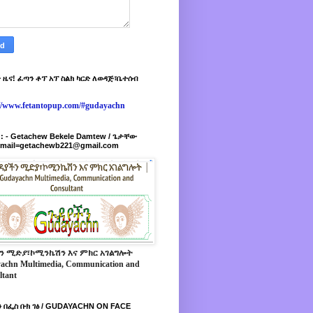
 ዜና! ፈጣን ቶፕ አፕ ስልክ ካርድ ለወዳጅ፣ቤተሰብ
://www.fetantopup.com/#gudayachn
r : - Getachew Bekele Damtew / ጌታቸው
-mail=getachewb221@gmail.com
ን ሚድያ፣ኮሚንኬሽን እና ምክር አገልግሎት
achn Multimedia, Communication and
ltant
 በፌስ ቡክ ገፅ / GUDAYACHN ON FACE