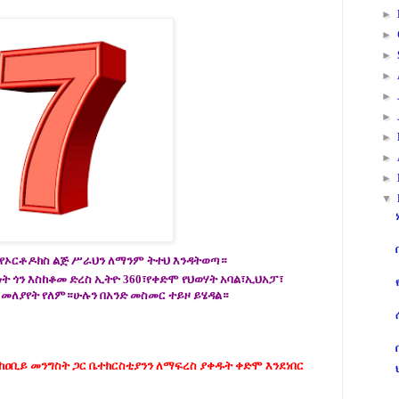
►
►
►
►
►
►
►
►
►
▼
 የኦርቶዶክስ ልጅ ሥራህን ለማንም ትተህ እንዳትወጣ።
ነት ጎን እስከቆመ ድረስ ኢትዮ 360፣የቀድሞ የህወሃት አባል፣ኢህአፓ፣
መለያየት የለም።ሁሉን በአንድ መስመር ተይዞ ይሄዳል።
 ከዐቢይ መንግስት ጋር ቤተክርስቲያንን ለማፍረስ ያቀዱት ቀድሞ እንደነበር