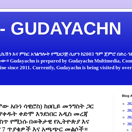
 - GUDAYACHN
ኬሽን እና ምክር አገልግሎት የሚዘጋጅ ሲሆን ከ2003 ዓም ጀምሮ በድረ-ገፅ 
 Gudayachn is prepared by Gudayachn Multimedia, Comm
line since 2011. Currently, Gudayachn is being visited by ov
Blog A
►
20
ሞው አቡነ ሳዊሮስ) ከዐቢይ መንግስት ጋር
►
20
ያቀዱት ቀድሞ እንደነበር አዲስ መረጃ
►
20
ስጥ የሚነሱ በወቅታዊ የኢትዮጵያ እና
▼
20
ያ 7 ጥያቄዎች እና አጫጭር መልሶች።
►