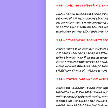
ጥያቄ = ቤተክርስቲያንን የማጥፋት ሥራ የአካ
መልስ = በትክክል ይቀይራል። ቤተክርስቲያንን
ይህንን መነገጃ ለማድረግ ግልጽ ድፍረት አሳይ
ያሉ መንግስታት በጥብቅ ጉዳዩን እየተከታተ
በአንድ ሃገር የውስጥ ጉዳይ ብዙ አስተያየት 
የቤተክርስቲያኒቱ ጉዳይ የጂኦፖለቲካ ጉዳይ ላ
ጥያቄ = ስሜታችን በንዴት እንዲጎዳ የሚያደ
መልስ = በወቅቱ ሁኔታ መበሳጨት ተፈጥሯዊ እ
ብቻ ሳይሆን ተስፋ የቆረጥክ እንድትሆን ምስጢ
ለማጥፋት የተነሱ መሪዎች እየገለፈጡ በተነሱት
ጦርነት ለማድረግ እንደሆነ በሚገባ ተረዳ።እራ
ጠንካራ መንፈሳዊ ህይወት እና ኃይል ጋር እራ
የሚጀምረው ምን ሰራሁ? ከሚል የራስ ጥያቄ
ጥያቄ = የሃይማኖት ጉዳይ ሲሆን ብቻ ልናገር
መልስ = ይህ ዛሬ ለደረስንበት ደረጃ ያበቃ የ
አይደለም። የጎጠኛ ፖለቲከኞች ከህወሃት ኢሃ
መሞገት ያለብህ ፖለቲካውንም ጭምር ነው። ቤ
ቤተክህነቱ ላይ ብቻ ልመልከት ካልክ ያለፈው
መልዕክት ነው። ጳጳሳት ሳይቀሩ የመንግስት