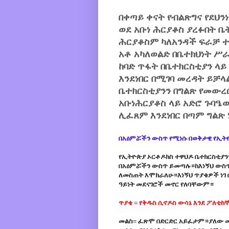
በቀጣይ ቀናት የብልጽግና የደህ
ወደ አቡነ ሕርያቆስ ያረፉበት ቤ
ሕርያቆስም ካለአንዳች ፍራቻ ተ
አቶ አካለወልድ በቤተክህነት ሥ
ከባድ ጥፋት በቤተክርስቲያን ላይ
እንደነበር በሚገባ መረዳት ይቻ
ቤተክርስቲያንን በግልጽ የመውረር
አቡነሕርያቆስ ላይ አድሮ ጉባዔ
ሊፈጸም እንደነበር በጣም ግልጽ
በአዕምሯችን ውስጥ የሚነሱ በወቅታዊ የኢትዮ
የኢትዮጵያ ኦርቶዶክስ ተዋህዶ ቤተክርስቲያንን
በአዕምሯችን ውስጥ ይመጣሉ።ከእነኝህ ውስጥ
ለመስጠት እሞክራለሁ።እነኝህ ጥያቄዎች ነገ 
ዓይነት መደናገሮች መኖር የለባቸውም።
ጥያቄ = የቅዱስ ሲኖዶስ ውሳኔ እንደ ፖለቲከ
መልስ= ፈጽሞ በድርድር አይፈታም።ያለው መ