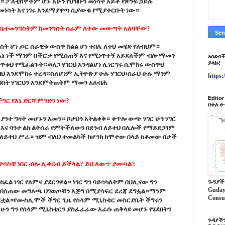
። ፖለቲከኞችም ሆኑ አሁን የህዝቡን መነሳት አይቶ የጽንፍ ኃይሉ
መነሳት እና ነገሩ እንደማያዋጣ ሲያውቁ የሚያቀርቡት ነው።
 ከቤተመንግስትም ከመንግስት ስራም ለቀው መውጣት አለባቸው?
ት ሆነ ጦር ሰራዊቱ ውስጥ ክልል ሆነ ቀበሌ ለቀህ መሄድ የለብህም።
እኔ ነች ማንም በችሮታ የሚሰጠኝ እና የሚነጥቀኝ አይደለችም ብሎ ማመን
አስድሳች
ይላኩ!
ነጥቁህ የሚፈልጉት።ወለጋ ሃገርህ እንዳልሆነ ሊነርግሩ ሲሞክሩ ውስጥህ
ብህ እንደሞከሩ ተረዳ።ስለሆነም ኢትዮጵያ ሁሉ ሃገርህ፣ስራህ ሁሉ ማንም
https
ህበት ሃገርህን እንደምትጠቅም ማመን አለብሕ
Edito
ግር የእኔ ድርሻ ምንድን ነው?
በቀለ e
ያንተ ግዛት መሆኑን እመን። ቦታህን አትልቀቅ። ቀጥሎ ውጭ ሃገር ሁን ሃገር
 እና ባንተ ልክ ልትሰራ የምትችለውን በደንብ ለይተህ በሌሎች የማይደጋገም
 ለይተህ ሥራ። ዝም ብለህ ተመልካች ከሆንክ ከሞተው በላይ ከቆመው በታች
ሰ ተሳስቼ ነበር ብሎ ሊቀርብ ይችላል? ይህ ለውጥ ያመጣል?
ፈል ነገር የለምና ያደርገዋል። ነገር ግን ባይሳካለትም በህሊናው ግን
ጉዳያች
Guday
ቡ በሰጠው መግለጫ ህገወጦቹን እጅግ በሚያሳፍር ደረጃ ደግፏል።ማንም
Consu
ርቷል።የሙስሊሞች ችግር ጊዜ የሰላም ሚኒስቴር መስርያቤት ችግሩን
 አሁን ግን የሰላም ሚኒስቴርን ያስፈራራው እራሱ ጠቅላዩ መሆኑ የሄደበትን
ጉዳያችን