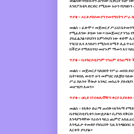
መልሰው፣የሰበሩትን ጠግነው ሲቀርቡ ብቻ ነው
እንደፖለቲካ ድርድር የሚለው አሁን የህዝቡን 
ጥያቄ = ኦርቶዶክሳውያን የመንግስትን ሥራ
መልስ = ፈጽሞ። መጀመርያ ሥራህ ቤተመንግስ
የሚፈለገው ይሄው ነው። በመጀመርያ ሃገሬ የ
ያስፈልጋል።ይህንን እምነትህን ነው ቀድሞ ሊ
ሃገርህ ሌላ እንደሆነ የሚስብ ስሜት ሊፈጥሩ
በችሮታ የማይሰጥህ መሆኑም ማመን እና ባለ
ጥያቄ = ቤተክርስቲያንም ሃገሬም ለገጠማት ች
መልስ = መጀመርያ ባለህበት የሥራ መስክ ይህ 
ቤት፣ቀበሌ ውስጥ ሁን መምህር በእጅህ ባለው
ሥራ ከአንተ ችሎታ አንጻር መስራት ያለብህን
መሆንህን እመን።
ጥያቄ = ዐቢይ ነገ በቴሌቭዥን ቀርቦ እያለቀ
መልስ = የለቅሶ ድራማ ጠብቅ።ለዓላማ የማይከ
ቤተክርስቲያኒቱን ሰውቷታል። ቢያንስ በቅር
እንዳያግዳቸው የራሱን ካቢኔ ጨምሮ አስፈራ
እንዲፈታ ተመድቦ የነበረበት ጊዜ እንዳልነበር
እርቀት ያሳያል።