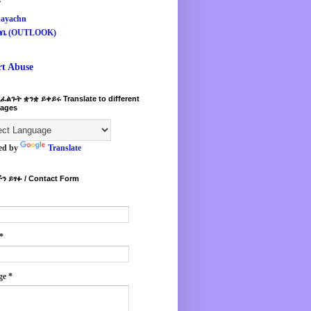
s
ayachn
ዛቤ (OUTLOOK)
rt Abuse
ፈልጉት ቋንቋ ይቀይሩ Translate to different
ages
ed by
Translate
ን ይፃፉ / Contact Form
*
ge
*