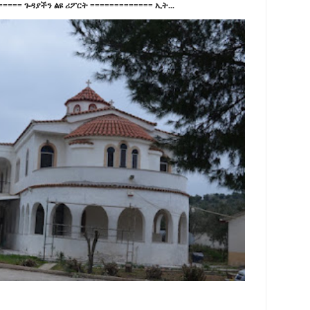
==== ጉዳያችን ልዩ ሪፖርት ============= ኢት...