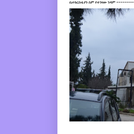
ቤተክርስቲያን ስም የተገዛው ገዳም =========