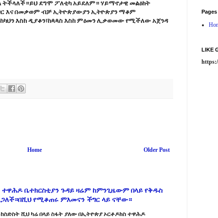
ክል ትችላለች።ይህ ደግሞ ፖለቲካ አይደለም። ሃይማኖታዊ መልዕክት
ንገር እና በመቃወም ብቻ ኢትዮጵያውያን ኢትዮጵያን ማቆም
Pages
ከካህን እስከ ዲያቆን፣ከጳጳስ እስከ ምዕመን ሊቃወመው የሚችለው አጀንዳ
Ho
LIKE
https
Home
Older Post
 ተዋሕዶ ቤተክርስቲያን ጉዳይ ዛሬም ከምንጊዜውም በላይ የቅዱስ
ልጋለች።በሺህ የሚቆጠሩ ምእመናን ችግር ላይ ናቸው።
ከስድስት ሺህ ካሬ በላይ ስፋት ያለው በኢትዮጵያ ኦርቶዶክስ ተዋሕዶ