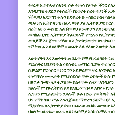
የዛሬዋ ኢትዮጵያ በአንዱ ቦታ የተነሳ የጸጥታ ችግር በ
እንዳያግዝ ተደርጋ የተሰራች የህወሃት ስሪት የሆነች ኢት
ነች።ይህ አደጋ ግን ቅሉን በድፍረት በመስበር ይስተካከ
ጫፍ ያለ ኢትዮጵያዊ በሌላ ጫፍ ያለ ኢትዮጵያዊ ደርሶ
ስሪት አሁን መሰበር አለበት።ይህ እንዳይሆን እና ይህ የእ
መካከል ቢኖር ኢትዮጵያ ትፈርሳለች የሚሉን የኢትዮጵ
ውላጆች እነ ጀዋር ናቸው። ኢትዮጵያውያን ልዩ ህዝብ 
የምትመራ አይደለችም። መሬት ላይ ያለው እውነታ ሌላ
አሁን ሃቅን እና እውነትን መጋፈጥ የሚያስፈልግበት ጊዜ 
ሚኒስትር፣ይህንን ቅል ሳይሰብሩ መሻገር ቢቻል ጥሩ ነበ
ቢቻልም ሸጋ ነበር። ነገር ግን አይቻልም። ዛሬ እነጀዋር
ተነጣጥሎ መመታት የሚያስደስታቸው ኃይሎች ሁሉ የሚ
በጸጥታ ጉዳይ ላይ ተጋግዘው ክልላቸው ሰላም እንዲሆን
ክልሎችም የሁለትዮሽ እና ከእዚያም በላይ እየሆኑ የጋራ
ሊግቱን የሚፈልጉትን ኃይሎች ሁሉ በጋራ የመቅጣት 
ህግ የማስከበር ሥራ እንዲጀመር ማድረግ ይህም ብቻ 
ሚኒስትሩ ለኢትዮጵያ ህዝብ በቆረጠ መልኩ መግለጽ አ
ህወሃት ባደረገው ወረራ ላይ ከኦሮምያ እስከ ሱማሌ የነበ