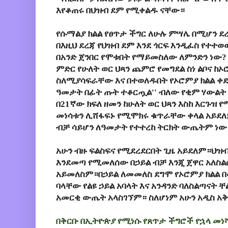
እየቆጠሩ በህዝብ ደም የሚቀልዱ ናቸው።
የሱማልያ ክልል የፀጥታ ችግር ለሁሉ ምሣሌ በሚሆን ደረ
በእዚህ ደረጃ የህዝብ ደም እንደ ጎርፍ እንዲፈስ የተተ
በአንድ ጀንበር የሞቱበት የማይመስለው ለምንድን ነው
ምድር የሁለት ወር ህጻን ጨምሮ የመግደል ስነ ልቦና ከ
ስለሚያሳፍራቸው እና በተወለዱበት የኦሮምያ ክልል ቀድ
ዓመታት በፊት ጡት ተቆርጧል'' ብለው የቂም ሃውልት 
በ21ኛው ክፍለ ዘመን ከሁለት ወር ህጻን እስከ እርጉዝ 
መነሳቱን ሊሸፋፍኑ የሚሞክሩ ቁጥራቸው ቀላል አይደ
ብቻ ሳይሆን ለዓመታት የተተረከ ትርክት ውጤትም ነው
አሁን ብዙ ፍልስፍና የሚደረደርበት ጊዜ አይደለም።ህዝ
እንደመጣ የሚመለሰው በኃይል ብቻ እንጂ ጀዋር አለስል
አይመለስም።በኃይል ለመመለስ ደግሞ የኦሮምያ ክልል በው
ባላቸው የልዩ ኃይል አባላት እና አንዳንድ ባለስልጣናት ቸ
አመርቂ ውጤት አላስገኘም። ስለሆነም አሁን አዲስ አ
በቅርቡ በኢትዮጵያ የሚነሱ የጸጥታ ችግሮች የኋላ መነሻ