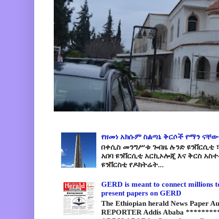
የዘመነ አክሱም ስልጣኔ ቅርሶች የማን ናቸው
በቀሲስ መንግሥቱ ጐበዜ ሉንድ ዩንቨርሲቲ ፣
አበባ ዩንቨርሲቲ አርኪኦሎጂ እና ቅርስ አስ
ዩንቨርስቲ የዶክትሬት...
GERD is meant to connect millions t
present papers on GERD
The Ethiopian herald News Paper A
REPORTER Addis Ababa *********