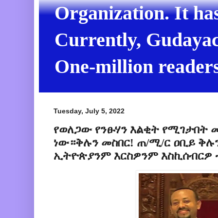
Organization. It ha
Currently, Gudayach
One-million readers
Tuesday, July 5, 2022
የወለጋው የንፁሃን እልቂት የሚገታበት መ
ነው።ቅሉን መስበር! ጠ/ሚ/ር ዐቢይ ቅሉ
ኢትዮጵያንም እርስዎንም እስኪሰብርዎ