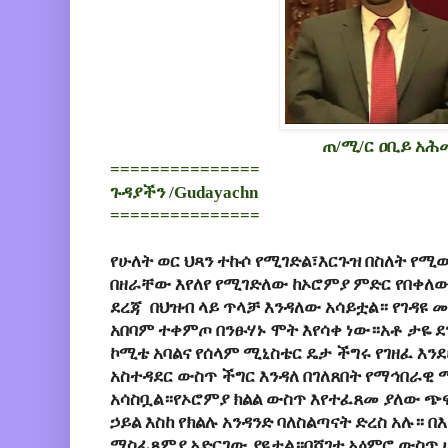
ጠ/ሚ/ር ዐቢይ አሕ
===============
ጉዳያችን /Gudayachn
===============
የሁለት ወር ህጻን ተኩሶ የሚገድል፣እርጉዝ በስለት የሚ
በዘራቸው እየለየ የሚገድለው ከኦሮምያ ምድር የበቀለው 
ደረጃ በህዝብ ላይ ጥላቻ እንዳለው አሳይቷል። የገዳዩ
አበባም ተቀምጦ በንፁሃኑ ሞት እየሳቀ ነው።አቶ ታዬ ደ
ኮሚቴ አባልና የሰላም ሚኒስቴር ዴታ ችግሩ የገዘፈ እንደ
አስተዳደር ውስጥ ችግር እንዳለ በገለጸበት የማኅበራዊ
አሳስቧል።የኦሮምያ ክልል ውስጥ እየተፈጸመ ያለው ጭፍጨ
ኃይል እስከ የክልሉ አንዳንድ ባለስልጣናት ድረስ አሉ። በ
ማስፈጸምያ አድርገው ያዩታል።በሻገተ አዕምሮ ውስጥ 