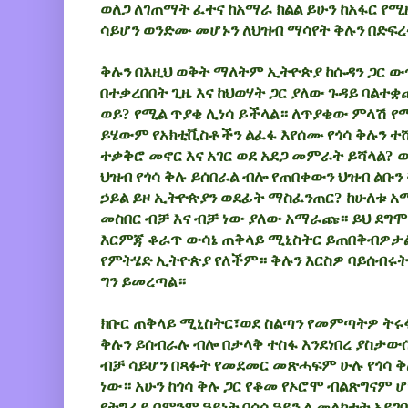
ወለጋ ለገጠማት ፈተና ከአማራ ክልል ይሁን ከአፋር የ
ሳይሆን ወንድሙ መሆኑን ለህዝብ ማሳየት ቅሉን በድፍረ
ቅሉን በእዚህ ወቅት ማለትም ኢትዮጵያ ከሱዳን ጋር ው
በተቃረበበት ጊዜ እና ከህወሃት ጋር ያለው ጉዳይ ባልተ
ወይ? የሚል ጥያቄ ሊነሳ ይችላል። ለጥያቄው ምላሽ የ
ይሄውም የአክቲቪስቶችን ልፈፋ እየሰሙ የጎሳ ቅሉን ተ
ተቃቅሮ መኖር እና አገር ወደ አደጋ መምራት ይሻላል?
ህዝብ የጎሳ ቅሉ ይሰበራል ብሎ የጠበቀውን ህዝብ ልቡን 
ኃይል ይዞ ኢትዮጵያን ወደፊት ማስፈንጠር? ከሁለቱ አ
መስበር ብቻ እና ብቻ ነው ያለው አማራጩ። ይህ ደ
እርምጃ ቆራጥ ውሳኔ ጠቅላይ ሚኒስትር ይጠበቅብዎታል
የምትሄድ ኢትዮጵያ የለችም። ቅሉን እርስዎ ባይሰብሩት
ግን ይመረጣል።
ክቡር ጠቅላይ ሚኒስትር፣ወደ ስልጣን የመምጣትዎ ትሩፋ
ቅሉን ይሰብራሉ ብሎ በታላቅ ተስፋ እንደነበረ ያስታውሱ
ብቻ ሳይሆን በጻፉት የመደመር መጽሓፍም ሁሉ የጎሳ ቅ
ነው። አሁን ከጎሳ ቅሉ ጋር የቆመ የኦሮሞ ብልጽግናም ሆ
የትግራይ በምንም ዓይነት በሳሳ ዓይን ሊመለከቱት አይገ