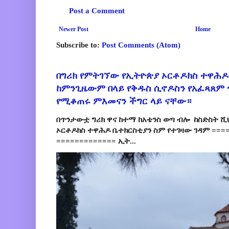
Post a Comment
Newer Post
Home
Subscribe to:
Post Comments (Atom)
በግሪክ የምትገኘው የኢትዮጵያ ኦርቶዶክስ ተዋሕዶ
ከምንጊዜውም በላይ የቅዱስ ሲኖዶስን የአፈጻጸም
የሚቆጠሩ ምእመናን ችግር ላይ ናቸው።
በጥንታውቷ ግሪክ ዋና ከተማ ከአቴንስ ወጣ ብሎ ከስድስት ሺ
ኦርቶዶክስ ተዋሕዶ ቤተክርስቲያን ስም የተገዛው ገዳም ====
============= ኢት...