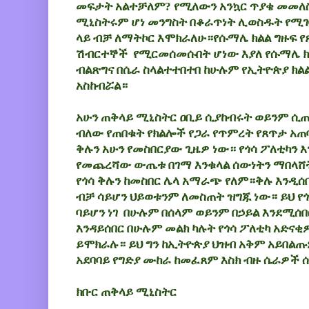
መፍታት አልተቻለም? የሚለውን አንኳር ጥያቄ መመለስ 
ሚኒስትሩም ሆነ መንግስት በቆራጥነት ሊወስዱት የሚ
ላይ ብቻ ለማትኮር እሞክራለሁ።የሱማሌ ክልል ግዙፍ 
ሽብርተኞች
የሚርመሰመሱበት ሆነው እያለ የሱማሌ ክል
ብልጽግና በሴራ ስላልተተበተበ ከሁሉም የኢትዮጵያ ክል
አስከብሯል።
አሁን ጠቅላይ ሚኒስትር ዐቢይ ሲያከብሩት ወይንም ሲጠ
ብለው የጠበቁት የክልሎች የጋራ የጥምረት የጸጥታ አጠ
ቅሉን አሁን የመስበርያው ጊዜዎ ነው። የጎሳ ፖለቲካን እ
የመጨረሻው ውጤቱ በገማ እንቁላል ሰውነትን ማበላሸት
የጎሳ ቅሉን ከመስበር ሌላ አማራጭ የለም።ቅሉ እንዲሰበ
ብቻ ሳይሆን ህይወቱንም ለመስጠት ዝግጁ ነው። ይህ የጎ
ባይሆን ነገ በሁሉም በሰላም ወይንም በኃይል እንደሚሰ
እንዳይሰበር በሁሉም መልክ ካሉት የጎሳ ፖለቲካ አድና
ይሞክራሉ። ይህ ግን ከኢትዮጵያ ህዝብ አቅም አይበልጡ
አደባባይ የግድያ ሙከራ ከመፈጸም እስክ ብዙ ሴራዎች
ክቡር ጠቅላይ ሚኒስትር