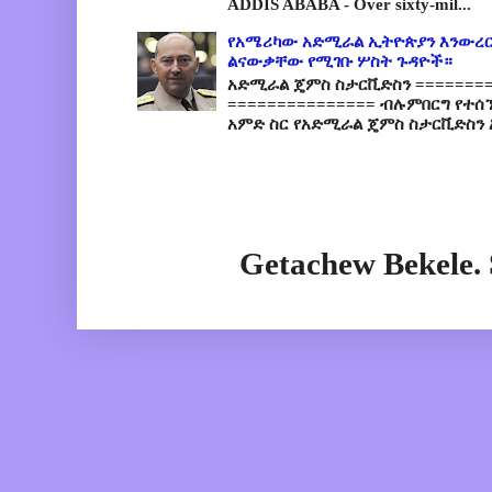
ADDIS ABABA - Over sixty-mil...
የአሜሪካው አድሚራል ኢትዮጵያን እንውረር
ልናውቃቸው የሚገቡ ሦስት ጉዳዮች።
አድሚራል ጄምስ ስታርቪድስን =========
=============== ብሉምበርግ የተሰ
አምድ ስር የአድሚራል ጄምስ ስታርቪድስን 
Getachew Bekele.