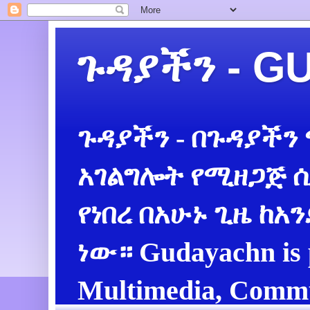
ጉዳያችን - 
ጉዳያችን - በጉዳያችን
አገልግሎት የሚዘጋጅ ሲ
የነበረ በአሁኑ ጊዜ ከአ
ነው። Gudayachn is 
Multimedia, Commu