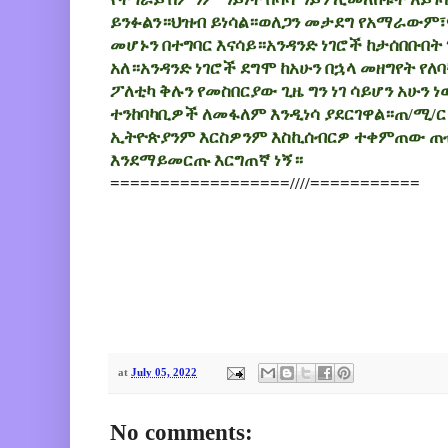
ይንፉልን።ህዝብ ይነሳል።ወለጋን መታደግ የአማራውም
መሆኑን በተግባር እናሳይ።አንዳንድ ነገሮች ከታሰበቡበት
አለ።አንዳንድ ነገሮች ደግሞ ከአሁን በኋላ መዘግየት የ
ፖለቲካ ቅሉን የመስበርያው ጊዜ ግን ነገ ሳይሆን አሁን 
ተንከባካቢዎች ለመፋለም እንዲነሳ ያደርገዋል።
ጠ/ሚ/ር
ኢትዮጵያንም እርስዎንም እስኪሰብርዎ ተቀምጠው 
እንደማይመርጡ እርግጠኛ ነኝ።
==================////===========
at
July 05, 2022
No comments: