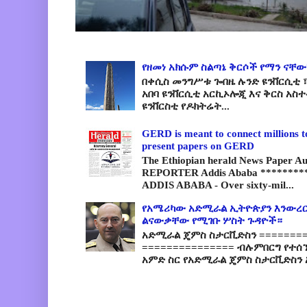
የዘመነ አክሱም ስልጣኔ ቅርሶች የማን ናቸው
በቀሲስ መንግሥቱ ጐበዜ ሉንድ ዩንቨርሲቲ ፣
አበባ ዩንቨርሲቲ አርኪኦሎጂ እና ቅርስ አስ
ዩንቨርስቲ የዶክትሬት...
GERD is meant to connect millions t
present papers on GERD
The Ethiopian herald News Paper A
REPORTER Addis Ababa *********
ADDIS ABABA - Over sixty-mil...
የአሜሪካው አድሚራል ኢትዮጵያን እንውረር
ልናውቃቸው የሚገቡ ሦስት ጉዳዮች።
አድሚራል ጄምስ ስታርቪድስን =========
=============== ብሉምበርግ የተሰ
አምድ ስር የአድሚራል ጄምስ ስታርቪድስን 