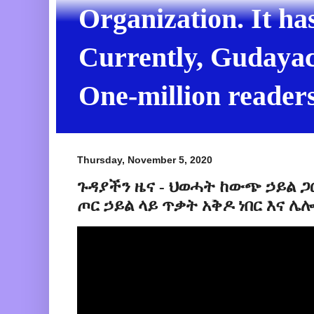
Organization. It ha
Currently, Gudayach
One-million readers
Thursday, November 5, 2020
ጉዳያችን ዜና - ህወሓት ከውጭ ኃይል 
ጦር ኃይል ላይ ጥቃት አቅዶ ነበር እና ሌሎ