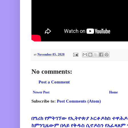
at
November 05, 2020
No comments:
Post a Comment
Newer Post
Home
Subscribe to:
Post Comments (Atom)
በግሪክ የምትገኘው የኢትዮጵያ ኦርቶዶክስ ተዋሕዶ
ከምንጊዜውም በላይ የቅዱስ ሲኖዶስን የአፈጻጸም