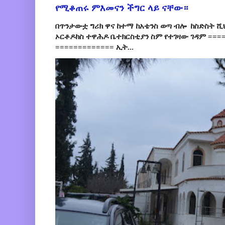
የሚቆጠሩ ምእመናን ችግር ላይ ናቸው።
በጥንታውቷ ግሪክ ዋና ከተማ ከአቴንስ ወጣ ብሎ ከስድስት ሺ
ኦርቶዶክስ ተዋሕዶ ቤተክርስቲያን ስም የተገዛው ገዳም ====
============= ኢት...