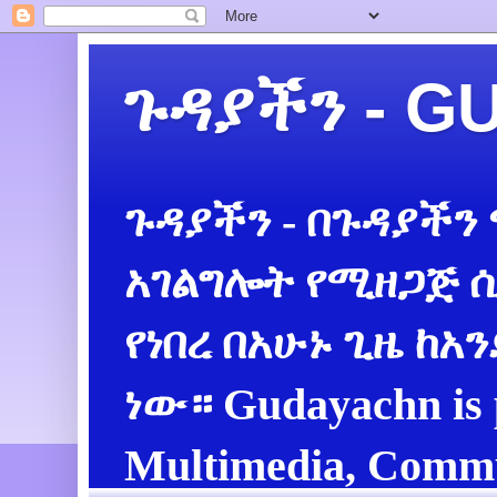
ጉዳያችን - 
ጉዳያችን - በጉዳያችን
አገልግሎት የሚዘጋጅ ሲ
የነበረ በአሁኑ ጊዜ ከአ
ነው። Gudayachn is 
Multimedia, Commu