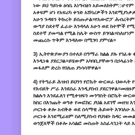
ነው ይህ ዓይነቱ ዕሳቤ እነግብፅን አይመለከትም::ሆኖ
አቀፍም ሆነ የአፍሪካ ቀንድ አሸባሪዎችን እንደሚያነ
አሁን ጉዳዩን ትኩረት ይሰጡታል።የአውሮፓ ሕብረትም
ውግያ ስደተኛ ፈራሁ እንዳላለ አሁን ወደ ከተሞች 
ስደተኛ ያመጣል የሚል ስሌት ውስጥ ይገባል።ስለሆነም 
መጨረሱ ጥቅም እንዳለው በሚገባ ያምናል።
3) ኢትዮጵያውያን በተለይ በዓማራ ክልል ያሉ የገፈቱ
እንዲነቁ ያደርጋል።ይሄውም አካባቢያቸውን በኃላፊነት
መፋለም ድረስ የበለጠ ያነሳሳቸዋል።
4) የትግራይ ሕዝብ ይህንን የሮኬት ውርወራ ህወሓት 
የእብደት ሥራ እንደሰራ እንዲያስብ ያደርገዋል።መዘዙም
ክልሉን እንደፈለገ የሚቀዝፍን መንግስት በሮኬት ውር
ከስር በእንጨት ወግቶ የመፎከር ያህል አደገኛ መዘዝ 
ጦርነቱ ቶሎ አብቅቶ ወደ ሰላማዊ ሕይወት እገባለሁ 
ጦርነቱ እንደሚራዘም ስለሚያስብ የህዝቡ ከዳር መመል
ወንጀለኞች በቶሎ አሳልፎ መስጠት አስፈላጊነት ላይ እ