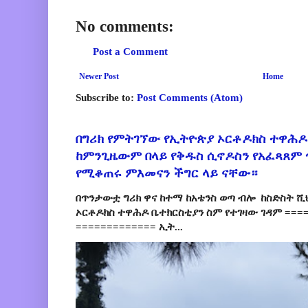
No comments:
Post a Comment
Newer Post
Home
Subscribe to:
Post Comments (Atom)
በግሪክ የምትገኘው የኢትዮጵያ ኦርቶዶክስ ተዋሕዶ
ከምንጊዜውም በላይ የቅዱስ ሲኖዶስን የአፈጻጸም
የሚቆጠሩ ምእመናን ችግር ላይ ናቸው።
በጥንታውቷ ግሪክ ዋና ከተማ ከአቴንስ ወጣ ብሎ ከስድስት ሺ
ኦርቶዶክስ ተዋሕዶ ቤተክርስቲያን ስም የተገዛው ገዳም ====
============= ኢት...