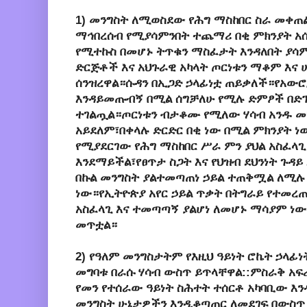
1) መንግስት ለሚወስደው የሕግ ማስከበር ስራ መቀጠ
ማኅበረሰብ የሚያሳምንበት ተጨማሪ በቂ ምክንያት አ
የሚተኩስ በመሆኑ ትጥቁን ማስፈታት እንዳለበት ያሳም
ድርጅቶች እና አህጉራዊ አካላት ጦርነቱን ማቆም እና 
ሰንዝረዋል።ሱዳን በኢጋድ ኃላፊነቷ ጠይቃለች።የአውሮ
እንዳይመጡብኝ በሚል ሰግቻለሁ የሚሉ ድምፆች በድ
ተገልጧል።ጦርነቱን ብታቆሙ የሚለው ሃሳብ አንዱ መነሻ
አይደለም፣በቀላሉ ድርድር በቂ ነው በሚል ምክንያት ነ
የሚያደርገው የሕግ ማስከበር ሥራ ምን ያህል አስፈላጊ
እንደማይችል፣የፀጥታ ስጋት እና የህዝብ ደህንነት ጉዳይ
በኩል መንግስት ያልተመጣጠነ ኃይል ተጠቅሟል ለሚሉ
ነው።የኢትዮጵያ አየር ኃይል ጥቃት በትግራይ የተመረ
አስፈላጊ እና ተመጣጣኝ ያልሆነ ለመሆኑ ማሳያም ነ
መጥቷል።
2) የዓለም መንግስታትም የእዚህ ዓይነት ሮኬት ኃላ
መግባቱ በራሱ ሃሳብ ውስጥ ይጥላቸዋል::ምስራቅ አፍሪ
የመን የተሰራው ዓይነት ስሕተት ተሰርቶ አካባቢው እ
መንግስት ሁኔታዎችን እንዲቆጣጠር ለመደገፍ በውስጥ 