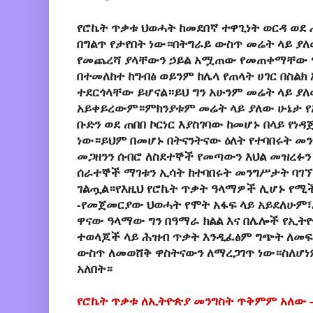
የሮኬት ጥቃቱ ህወሓት ከመደበኛ ተዋጊነት ወርዳ ወ
በግልጥ የታየበት ነው።በትግራይ ውስጥ መሬት ላይ ያ
የመጨረሻ ያላቸውን ኃይል አሟጠው የመጠቀማቸው 
በተመለከተ ከግብፅ ወይንም ከሌላ የጠላት ሀገር በስልክ 
ተደርጎላቸው ይሆናል።ይህ ግን አሁንም መሬት ላይ ያለ
አይቀይረውም።ምክንያቱም መሬት ላይ ያለው ሁኔታ የ
ቡድን ወደ ጠበበ ኮርነር እያስገባው ከመሆኑ በላይ የነዳ
ነው።ይህም በመሆኑ በትናንትናው ዕለት የተባበሩት መ
መጋዘንን ሰብሮ ለስደተኞች የመጣውን እህል መዝረፉን 
ሰራተኞች ማገቱን ኢሳት ከተባበሩት መንግሥታት ባ
ገልጧል።የእዚህ የሮኬት ጥቃት ዓላማዎች ሊሆኑ የሚ
-የመጀመርያው ህወሓት የሞት አፋፍ ላይ አይደለሁም
ዋናው ዓላማው ግን በዓማራ ክልል እና በሌሎች የኢትዮ
ተወላጆች ላይ ሕዝብ ጥቃት እንዲፈፅም ግጭት ለመፍ
ውስጥ ለመወሸቅ ዋስትናውን ለማረጋገጥ ነው።ስለሆነ
አለበት።
የሮኬት ጥቃቱ ለኢትዮጵያ መንግስት ጥቅምም አለው 