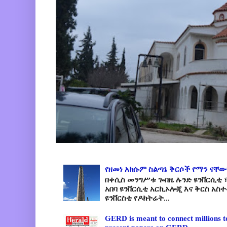
የዘመነ አክሱም ስልጣኔ ቅርሶች የማን ናቸው
በቀሲስ መንግሥቱ ጐበዜ ሉንድ ዩንቨርሲቲ ፣
አበባ ዩንቨርሲቲ አርኪኦሎጂ እና ቅርስ አስ
ዩንቨርስቲ የዶክትሬት...
GERD is meant to connect millions t