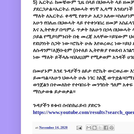
5) ኤርትራ ከመቼውም ጊዜ በላይ በህወሓት ላይ ዘመ
ያደርጋታል።ኤርትራ የህወሓት ዋነኛ ኢላማ እንደሆነች
ማለት ለኤርትራ ቀዳሚ የፀጥታ አደጋ አለው።ስለሆነም 
አሁን የበለጠ በህወሓት ላይ የተቀነባበረ ዘመቻ አስፈ
እና ኢትዮጵያ በጣምራ ጥቃት ከአሁን በኃላ በህወሓ
ኃይል የሚያሳምኑበት በቂ መረጃ አላቸው።ይሄውም ህ
የደህንነት ስጋት ነው።ሮኬት ሁሉ እየወረወረ ነው።ይህ 
ለሱዳንም፣ለጅቡቲም (በተለይ ኢትዮጵያ የወደብ አገል
ነው ማለት ይችላሉ።በእዚህም የሚቃወም አንዳች ሀገ
በመሆኑም እንደ ጉዳያችን ዕይታ የሮኬት ውርወራው እ
ይመጣል።አሁን ህወሓት ሁሉ ነገር ከእጇ ወጥቷል።በ
ወንጀልን በተመለከተ የተባበሩት መንግስት ዓለም አቀፍ
ማስታወቁ ይታወቃል።
ጉዳያችን ዩቱብ ሰብስክራይብ ያድርጉ
https://www.youtube.com/results?search_qu
at
November 14, 2020