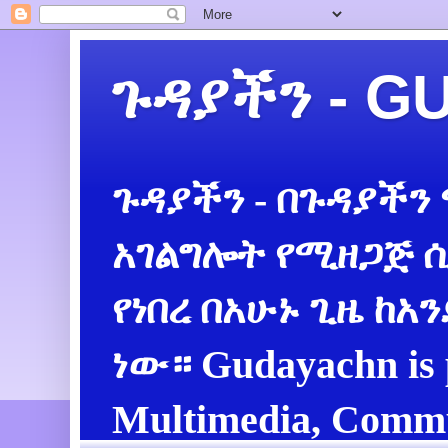
ጉዳያችን - 
ጉዳያችን - በጉዳያችን
አገልግሎት የሚዘጋጅ ሲ
የነበረ በአሁኑ ጊዜ ከአ
ነው። Gudayachn is 
Multimedia, Commu