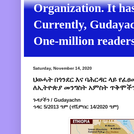
Organization. It ha
Currently, Gudayach
One-million readers
Saturday, November 14, 2020
ህወሓት በጎንደር እና ባሕርዳር ላይ የፈ
ለኢትዮጵያ መንግስት አምስት ጥቅሞችን
ጉዳያችን / Gudayachn
ኅዳር 5/2013 ዓም (ኖቬምበር 14/2020 ዓም)