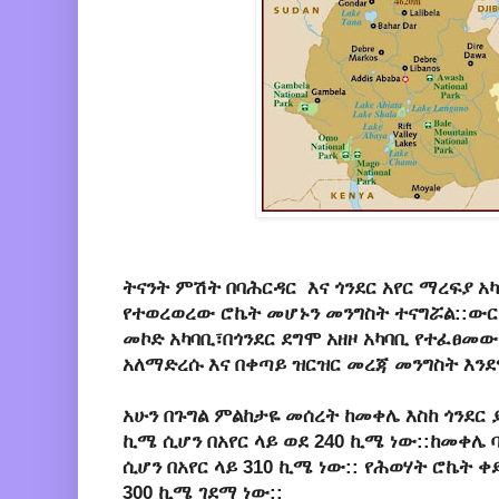
ትናንት ምሽት በባሕርዳር እና ጎንደር አየር ማረፍያ አ
የተወረወረው ሮኬት መሆኑን መንግስት ተናግሯል::ውር
መኮድ አካባቢ፣በጎንደር ደግሞ አዘዞ አካባቢ የተፈፀመው
አለማድረሱ እና በቀጣይ ዝርዝር መረጃ መንግስት እን
አሁን በጉግል ምልከታዬ መሰረት ከመቀሌ እስከ ጎንደር 
ኪሜ ሲሆን በአየር ላይ ወደ 240 ኪሜ ነው::ከመቀሌ 
ሲሆን በአየር ላይ 310 ኪሜ ነው:: የሕወሃት ሮኬት 
300 ኪሜ ገደማ ነው::