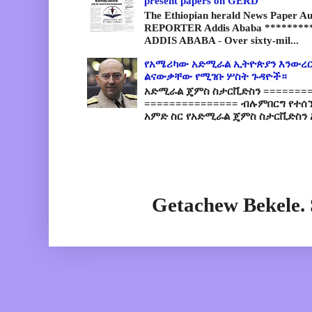
present papers on GERD
The Ethiopian herald News Paper A
REPORTER Addis Ababa *********
ADDIS ABABA - Over sixty-mil...
የአሜሪካው አድሚራል ኢትዮጵያን እንውረር
ልናውቃቸው የሚገቡ ሦስት ጉዳዮች።
አድሚራል ጄምስ ስታርቪድስን =========
=============== ብሉምበርግ የተሰ
አምድ ስር የአድሚራል ጄምስ ስታርቪድስን 
Getachew Bekele.