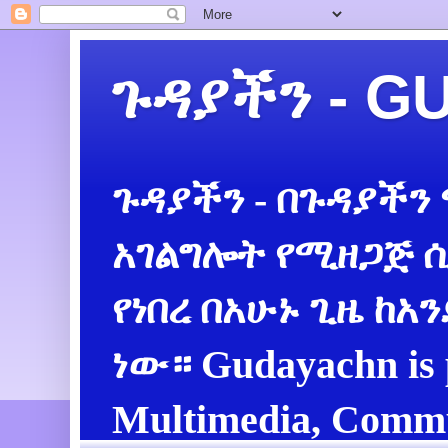
ጉዳያችን - 
ጉዳያችን - በጉዳያችን
አገልግሎት የሚዘጋጅ ሲ
የነበረ በአሁኑ ጊዜ ከአ
ነው። Gudayachn is 
Multimedia, Commu