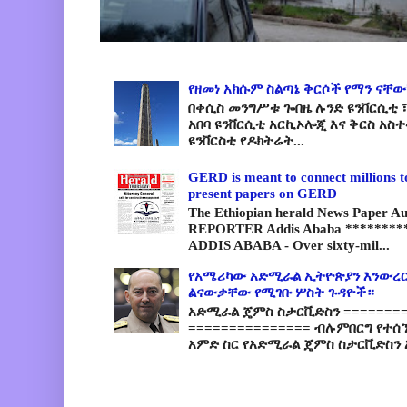
የዘመነ አክሱም ስልጣኔ ቅርሶች የማን ናቸው
በቀሲስ መንግሥቱ ጐበዜ ሉንድ ዩንቨርሲቲ ፣
አበባ ዩንቨርሲቲ አርኪኦሎጂ እና ቅርስ አስ
ዩንቨርስቲ የዶክትሬት...
GERD is meant to connect millions t
present papers on GERD
The Ethiopian herald News Paper A
REPORTER Addis Ababa *********
ADDIS ABABA - Over sixty-mil...
የአሜሪካው አድሚራል ኢትዮጵያን እንውረር
ልናውቃቸው የሚገቡ ሦስት ጉዳዮች።
አድሚራል ጄምስ ስታርቪድስን =========
=============== ብሉምበርግ የተሰ
አምድ ስር የአድሚራል ጄምስ ስታርቪድስን 