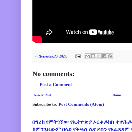
at
November 23, 2020
No comments:
Post a Comment
Newer Post
Home
Subscribe to:
Post Comments (Atom)
በግሪክ የምትገኘው የኢትዮጵያ ኦርቶዶክስ ተዋሕዶ
ከምንጊዜውም በላይ የቅዱስ ሲኖዶስን የአፈጻጸም