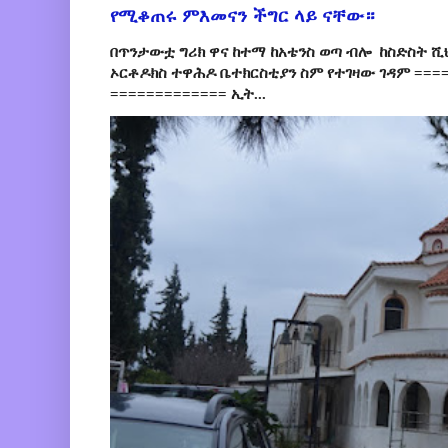
የሚቆጠሩ ምእመናን ችግር ላይ ናቸው።
በጥንታውቷ ግሪክ ዋና ከተማ ከአቴንስ ወጣ ብሎ ከስድስት ሺ
ኦርቶዶክስ ተዋሕዶ ቤተክርስቲያን ስም የተገዛው ገዳም ====
============= ኢት...