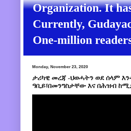
Organization. It ha
Currently, Gudayach
One-million readers
Monday, November 23, 2020
ታሪካዊ መረጃ -ህወሓትን ወደ ሰላም እ
ዓቢይ፣በመንግስታቸው እና በሕዝብ ከሚያዚያ