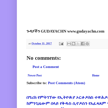
ጉዳያችን GUDAYACHN www.gudayachn.com
at
October 11, 2017
No comments:
Post a Comment
Newer Post
Home
Subscribe to:
Post Comments (Atom)
በግሪክ የምትገኘው የኢትዮጵያ ኦርቶዶክስ ተዋሕዶ
ከምንጊዜውም በላይ የቅዱስ ሲኖዶስን የአፈጻጸም