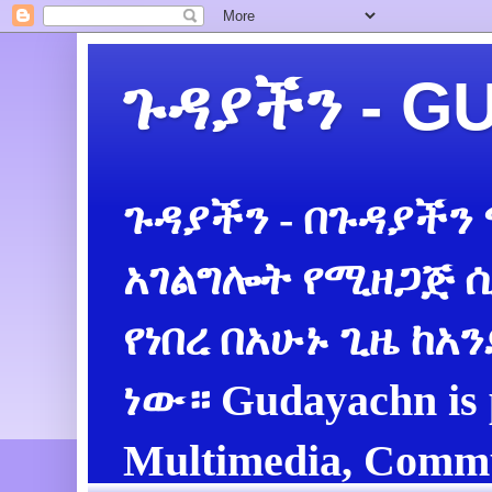
ጉዳያችን - 
ጉዳያችን - በጉዳያችን
አገልግሎት የሚዘጋጅ ሲ
የነበረ በአሁኑ ጊዜ ከአ
ነው። Gudayachn is 
Multimedia, Commu