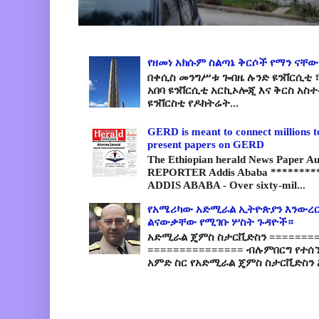
የዘመነ አክሱም ስልጣኔ ቅርሶች የማን ናቸው
በቀሲስ መንግሥቱ ጐበዜ ሉንድ ዩንቨርሲቲ ፣
አበባ ዩንቨርሲቲ አርኪኦሎጂ እና ቅርስ አስ
ዩንቨርስቲ የዶክትሬት...
GERD is meant to connect millions t
present papers on GERD
The Ethiopian herald News Paper A
REPORTER Addis Ababa *********
ADDIS ABABA - Over sixty-mil...
የአሜሪካው አድሚራል ኢትዮጵያን እንውረር
ልናውቃቸው የሚገቡ ሦስት ጉዳዮች።
አድሚራል ጄምስ ስታርቪድስን =========
=============== ብሉምበርግ የተሰ
አምድ ስር የአድሚራል ጄምስ ስታርቪድስን 