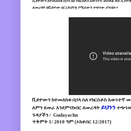
ቪድዮውን ከተመለከቱ በኃላ ስለ የክርስቶስ እውነተኛ መስቀል ወደ ኢትዮ
ለመረዳት ከቪድዮው ስር (ይህንን) የሚለውን ተጭነው ያንብቡ።
ቪድዮውን ከተመለከቱ በኃላ ስለ የክርስቶስ እውነተኛ 
ይህንን
ለምን ደመራ እንደምናከብር ለመረዳት
ተጭነው
ጉዳያችን / Gudayachn
ጥቅምት 1/ 2010 ዓም (ኦክቶበር 12/2017)