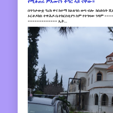
የሚቆጠሩ ምእመናን ችግር ላይ ናቸው።
በጥንታውቷ ግሪክ ዋና ከተማ ከአቴንስ ወጣ ብሎ ከስድስት ሺ
ኦርቶዶክስ ተዋሕዶ ቤተክርስቲያን ስም የተገዛው ገዳም ====
============= ኢት...