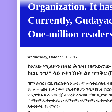
Organization. It ha
Currently, Gudayach
One-million readers
Wednesday, October 11, 2017
ከአንድ ሚልዮን በላይ ሕዝብ በዘንድሮው 
ከርቤ ንግሥ ላይ የተገኘበት ልዩ ጥንቅር (
ግሸን ደብረ ከርቤ የክርስቶስ እውነተኛ መስቀል በአፄ ዳ
የተቀመጠበት ቦታ ነው። የኢትዮጵያን ጉዳይ ከቤተ ክ
የሚሞክሩ ሁሉ የመረጃ እጥረት እንዳለባቸው ቢያንስ ከ
''
ማንም ኢትዮጵያዊ ቢያምንም ባያምንም በኢትዮጵያዊነ
አትናትዮስ የተናገሩት