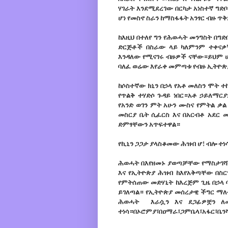
ሃገራት እንደሚደረገው በርካታ አነስተኛ ግ
ሆነ የመስኖ ስራን ከማስፋፋት አንፃር ብዙ 
ከእዚህ በተለየ ግን የሕወሓት መንግስት በግድ
ድርጅቶች በስራው ላይ ካለምንም ተቀናቃኝ
እንዳለው የሚናገሩ ብዙዎች ናቸው።ይህም ሆኖ
ባለፈ ወሬው እየራቀ መምጣቱ የብዙ ኢትዮጵ
ከሶስተኛው ክኒን በኃላ የአቶ መለስን ሞት ተ
የጥልቅ ተሃድሶ ጉዳይ ነበር።አቶ ኃይለማር
የአንድ ወገን ምት አሁን ሙስና የምትል ቃ
መስርያ ቤት ሲፈርስ እና በአርብቶ አደር 
ድምፃቸውን አጥፍተዋል።
የኪኒን ጋጋታ ያላስቆመው ሕዝብ ሆ! ብሎ ተነ
ሕወሓት በእየዘመኑ ያወጣቻቸው የማስታገሻ
እና የኢትዮጵያ ሕዝብ ከእየአቅጣቸው በስር
የምትሰጠው መድሃኒት ከእረጅም ጊዜ በኃላ 
ይገለጣል። የኢትዮጵያ መሰረታዊ ችግር ማለ
ሕወሓት እራሷን እና ደጋፊዎቿን ለመ
ተነሳ።በኦሮምያ፣በዐማራ፣ጋምቤላ፣አፋር፣ቤን