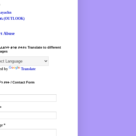
s
ayachn
ዛቤ (OUTLOOK)
rt Abuse
ፈልጉት ቋንቋ ይቀይሩ Translate to different
ages
ed by
Translate
ን ይፃፉ / Contact Form
*
ge
*