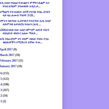
ቴዲ አፍሮ የእዚህ ትውልድን ምኞት፣ሕልም እና
ሃሳብ ለዓለም ያሳወቀበት አዲስ ቃ...
ሱማልያን የተመለከተ ወሳኝ የተባለ ጉባኤ ለንደን
ላይ ዛሬ ሐሙስ ግንቦት 3፣20...
ሰሞኑን ባወጣው ኢትዮጵያ የተሰኘው ሲዲ ሳብያ
ለድምፃዊ ቴዎድሮስ ካሳሁን (ቴዲ ...
ከ26ሺህ በላይ ሰው አስሮ በምንም አይነት የሕግ
የበላይነት ዋስትና አለው ማለት...
ወያኔ የዘራብንም ሆነ ቀደም ብለው የነበሩ የጋራ
ቁስሎቻችን የሚሽሩት እኛው ተመ...
April 2017
(8)
March 2017
(10)
February 2017
(11)
January 2017
(10)
16
(155)
15
(122)
14
(198)
13
(167)
12
(54)
11
(2)