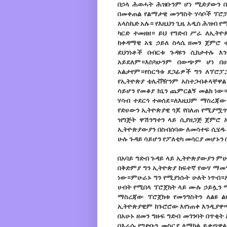
በኃላ ሕወሓት ሕዝቡንም ሆነ ሚድያውን በ
በመቀጠል የልማታዊ መንግስት ሃሳቦች ፕሮፓ
አላስኬድ አሉ። የእዚህን ጊዜ አዲስ ሕዝብ የ
ካርድ ተመዘዘ። ይህ የግድብ ሥራ ለኢትዮ
ከቀዳማዊ አፄ ኃይለ ስላሴ ዘመን ጀምሮ ብ
ደህንነቶች በብርቱ ጉዳዩን ሲከታተሉ እ
አይደለም።እስካሁንም በውጭም ሆነ በሀ
አልታየም።የስርዓቱ ደጋፊዎች ግን ለፕሮፓ
የኢትዮጵያ
ቴ
ሌቭዥንም አስተጋብቶላቸዋል። 
ሳይሆን የመቆያ ክኒን ጨምርልኝ መልክ ነው
ሃሳብ ተደርጎ ተወሰደ።ለእዚህም ማስረጃው
የድሀውን ኢትዮጵያዊ ጎጆ የበለጠ የሚያሟጥ
ዝግጅት ዋሽንግተን ላይ ሲያዘጋጅ ጀምሮ 
ኢትዮጵያውያን በስብሰባው ለመሳተፍ ሲሄዱ 
ሁሉ ጉዳይ ሳይሆን የፖለቲካ መሳርያ መሆኑን 
በአባይ ግድብ ጉዳይ ላይ ኢትዮጵያውያን ም
በቅድምያ ግን ኢትዮጵያ ከፍተኛ የውሃ ማመ
ነው።ምሁራኑ ግን የሚያነሱት ሁለት ነጥብ።አ
ሀብት የሚበላ ፕሮጀክት ላይ ሙሉ ኃይሏን 
ማስረጃው ፕሮጀክቱ የመንግስትን ለልዩ 
ኢትዮጵያዊም ከጉሮሮው እየነጠቀ እንዲያዋጣ
በአሁኑ ዘመን ግዙፍ ግድብ መገንባት በጥቂ
በእራሱ የግድቡን መስርያ ለማከል ይቃጣዋ