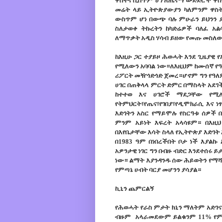
ዋስትና ሲሰጥም ሆነ ለጤናማ ውድድሮች ዋስት
መሬት ላይ ኢትዮጵያውያን ካለምንም ዋስትና
ውስጥም ሆነ በውጭ ባሉ ምሁራን ይህንን ያ
ስለታወቀ ትኩረትን ከካድሬዎች ባለፈ አል
ለማጥቃት አዲስ ሃሳብ ይዘው የመጡ መስለ
ከእዚሁ ጋር ተያይዞ ሕወሓት እንደ ጊዜያዊ 
የሚለውን አባባል ነው።ለእዚህም ከሙሰኛ የ
ሪፖርት መዥጎድጎድ ጀመረ።ሆኖም ግን የዓለ
ሀገር በጠቅላላ ምርት ድምር በማስላት አደገ
ከተተወ እና ሀገሮች ማደጋቸው የሚ
የትምህርት፣የጤና፣የገበያ፣የዲሞክራሲ እና 
እድገትን አስር የማይሞሉ የስርዓቱ ሰዎች 
ምንም አይነት እፍረት አላሳዩም። በእዚህ
በእየቤታቸው እሳት ስላለ የኢትዮጵያ እድገት
በ1983 ዓም በነበረችበት ቦታ ነች እያል
አዎንታዊ ነገር ግን በብዙ ብድር እንደተሰሩ 
ነው። ልማት እያንዳንዱ ሰው ሕይወትን የማሻሻ
የምጣኔ ሀብት ባርያ መሆንን ያሳያል።
ኪኒን ጨምርልኝ
የሕወሓት የራስ ምታት ክኒን ማለትም አድገ
ብዙም አላራመደውም ይልቁንም 11% የምትለ