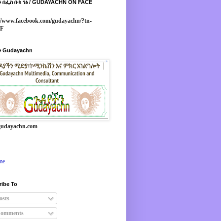
 በፌስ ቡክ ገፅ / GUDAYACHN ON FACE
//www.facebook.com/gudayachn/?tn-
*F
 Gudayachn
udayachn.com
me
ribe To
osts
omments