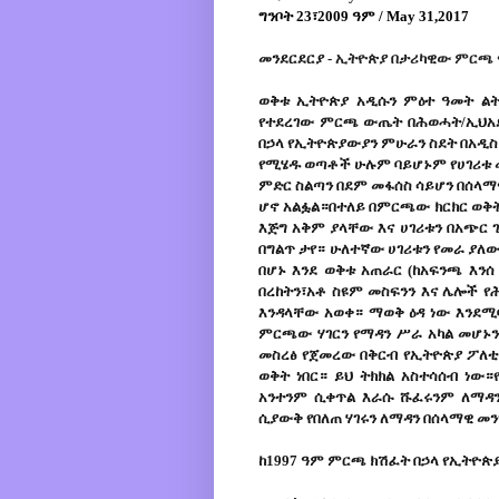
ግንቦት 23፣2009 ዓም / May 31,2017
መንደርደርያ
-
ኢትዮጵያ በታሪካዊው ምርጫ
ወቅቱ ኢትዮጵያ አዲሱን
ምዕ
ተ
ዓ
መት ልት
የተደረገው ምርጫ ውጤት በሕወሓት/ኢህአዴ
በኃላ የኢትዮጵያውያን ምሁራን
ስ
ደት በአዲስ
የሚሄዱ ወጣቶች ሁሉም ባይሆኑም የሀገሪቱ 
ምድር ስልጣን በደም መፋሰስ ሳይሆን በሰላ
ሆኖ አልፏል።በተለይ በምርጫው ክርክር ወቅ
እጅግ አቅም ያላቸው እና ሀገሪቱን በአጭር 
በግልጥ ታየ። ሁለተኛው ሀገሪቱን የመራ ያ
በሆኑ እንደ ወቅቱ አጠራር (ከአፍንጫ እን
በረከትን፣አቶ ስዩም መስፍንን እና
ሌሎ
ች የ
እንዳላቸው አወቀ። ማወቅ ዕዳ ነው እንደሚ
ምርጫው ሃገርን የማዳን
ሥ
ራ አካል መሆኑ
መስረፅ የጀመረው በቅርብ የኢትዮጵያ ፖለቲ
ወቅት ነበር። ይህ ትክክል አስተሳሰብ ነው
አንተንም ሲቀጥል እራሱ ሹፈሩንም ለማዳን
ሲያውቅ የበለጠ ሃገሩን ለማዳን በሰላማዊ መን
ከ1997 ዓም ምርጫ ክሽፈት በኃላ የኢትዮጵ