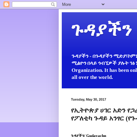
ጉዳያችን
ጉዳያችን - በጉዳያችን ሚድያ፣ኮምኒ
ሚልዮን በላይ ጎብኚዎች ያሉት ገፅ ነው።
Organization. It has been on
all over the world.
Tuesday, May 30, 2017
የኢትዮጵያ ሀገር አድን የ
የፖለቲካ ጉዳይ አንፃር (የጉ
ጉዳያችን/ Gudayachn