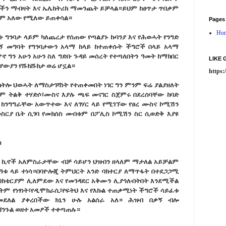
ድቦችን ማብዛት እና ኤሌክትሪክ ማመንጨት ይቻላል።ይህም ከፀጥታ ጥበቃም
ጥቅም አለው የሚለው ይጠቀሳል።
Pages
Ho
ቡ ግንባታ ላይም ካለጨረታ የሰጠው የጣልያኑ ኩባንያ እና የሕወሓት የንግድ
 መግባት የግንባታውን አላማ ከላይ ከተጠቀሱት ችግሮች በላይ አላማ
 ግን አሁን አሁን ስለ ግድቡ ጉዳይ መሰረት የተጣለበትን ዓመት ከማክበር
LIKE
ያውያን የሹክሹክታ ወሬ ሆኗል።
https
ከትሎ ህወሓት ለማስታገሻነት የተጠቀመበት ነገር ግን ምንም ፍሬ ያልያዘለት
ያም ትልቅ ተሃድሶ፣ሙስና እያሉ ጫፍ መናገር ስጀምሩ በደረሰባቸው ከባድ
ል ከንግግራቸው አውጥተው እና ለገሃር ላይ የሚገኘው የፀረ ሙስና
ኮ
ሚሽን
መስርያ ቤት ሲገባ የመክሰስ መብቱም በፖሊስ ኮሚሽን ስር ሲወድቅ እያዩ
ሳ
 ኪኖች አለምስራታቸው ብቻ ሳይሆን ህዝብን ዘላለም ማታለል አይቻልም
ዓቱ ላይ ተነሳ።በባዮሎጂ ትምህርት አንድ ባክተርያ ለማጥፋት በተደጋጋሚ
ባክቴርያም ሊለምደው እና የመገዳደር አቅሙን ሊያጎለብትበት እንደሚችል
ትም የነፃነት፣የዲሞክራሲ፣የፍትህ እና የእኩል ተጠቃሚነት ችግሮች ሳይፈቱ
ደለል ያቀረበችው ክኒን ሁሉ አልሰራ አለ። ሕዝብ በቃኝ ብሎ
ሻንጉል ወዘተ አመፆች ተቀጣጠሉ።