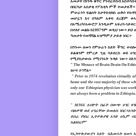
አመታት በነጎዱ ቁጥር የኅብረተሰብ አስተሳሰብ
በበርካታ አሰቃቂ የፖለቲካ ምች ተመታለች።
ምሁራንን ፍልሰት ስታትስቲክስ ጠቅሶ የሱዳ
መሆኗን እና በዓለም አቀፍ ደረጃም ቀ
በአሜሪካ፣አውሮፓ እንዲሁም አፍሪካ ሳይቀር
በተለየ መልኩ ከ1997ዓም ወዲህ ነው። ይህ 
ዓመታት የመሻሻል አዝማምያ ታይቶ ነበር።
በንጉሡ ዘመን የምሁራን ስደት ችግር ተብሎ
ይልቁንም የምረቃ ጊዜ ሳይደርስ ወደ ሀ
የሚያስታውሱ የሚናገሩት ጉዳይ ነው። በእን
"
The Menace of Brain Drain On E
ፅሁፍ ይገኛል።
"
Prior to 1974 revolution virtually a
home and the vast majority of those wh
only one Ethiopian physician was worki
not always been a problem in Ethiopia.
"
ከ1966 አብዮት በፊት በውጭ ሀገር 
ብዙዎቹ ወደ ሀገራቸው ይመለሱ ነበር።አንድ
ይሰራ የነበረ ኢትዮጵያዊ አንድ ሀኪም ብ
አልነበረም
"
የኢትዮጵያውያን ስደት በሕወሓት ዘመን እ