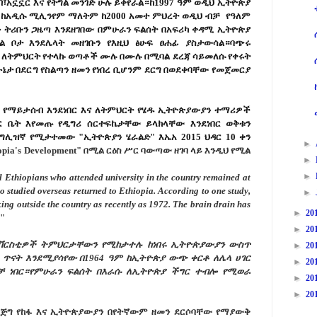
፣አኗኗር እና የትግል መንገድ ሁሉ ይቀየራል።ከ1997 ዓም ወዲህ ኢትዮጵያ
 ከአዲሱ ሚሊንየም ማለትም ከ2000 አመተ ምህረት ወዲህ ብቻ የዓለም
ን ትሪቡን ጋዜጣ እንደዘገበው በምሁራን ፍልሰት በአፍሪካ ቀዳሚ ኢትዮጵያ
ላል
ቦ
ታ እንደሌላት መዘገቡን የእዚህ ፅሁፍ
ፀሐ
ፊ ያስታውሳል።ባጭሩ
 ለትምህርት የተላኩ ወጣቶች
ሙ
ሉ በሙሉ በሚባል ደረጃ ሳይመለሱ የቀሩት
ሁኔታ በደርግ የስልጣን ዘመን የነበረ ቢሆንም ደርግ በወደቀባቸው የመጀመርያ
 የማይታሰብ እንደነበር እና ለትምህርት የሄዱ ኢትዮጵያውያን ተማሪዎች
ገር
ቤ
ት እየመጡ የዲግሪ ሰርተፍኬታቸው ይላክላቸው እንደነበር ወቅቱን
ግሊዝኛ የሚታተመው "ኢትዮጵያን ሄራልድ" እኤአ 2015 ህዳር 10 ቀን
►
thiopia's Development" በሚል ርዕስ ሥር ባውጣው ዘገባ ላይ እንዲህ የሚል
►
►
ll Ethiopians who attended university in the country remained at
o studied overseas returned to Ethiopia. According to one study,
►
ng outside the country as recently as 1972. The brain drain has
►
20
"
►
20
ዩንቨርስቲዎች ትምህርታቸውን የሚከታተሉ ከነበሩ ኢትዮጵያውያን ውስጥ
►
20
 ጥናት እንደሚያሳየው በ1964 ዓም ከኢትዮጵያ ውጭ ቀርቶ ለሌላ ሀገር
►
20
ቻ ነበር።የምሁራን ፍልሰት በእራሱ ለኢትዮጵያ ችግር ተብሎ የሚወራ
►
20
►
20
ጅግ የከፋ እና ኢትዮጵያውያን በየትኛውም ዘመን ደርሶባቸው የማያውቅ