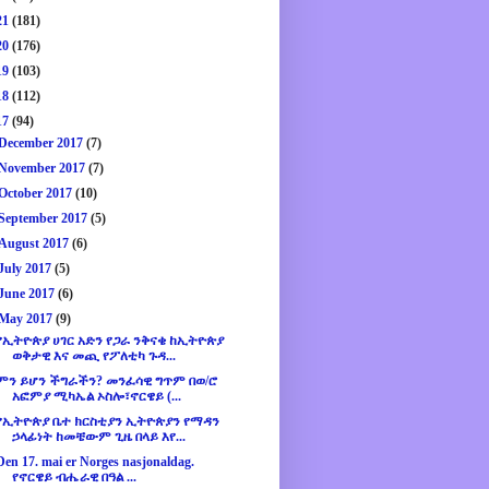
21
(181)
20
(176)
19
(103)
18
(112)
17
(94)
December 2017
(7)
November 2017
(7)
October 2017
(10)
September 2017
(5)
August 2017
(6)
July 2017
(5)
June 2017
(6)
May 2017
(9)
የኢትዮጵያ ሀገር አድን የጋራ ንቅናቄ ከኢትዮጵያ
ወቅታዊ እና መጪ የፖለቲካ ጉዳ...
ምን ይሆን ችግራችን? መንፈሳዊ ግጥም በወ/ሮ
አፎምያ ሚካኤል ኦስሎ፣ኖርዌይ (...
የኢትዮጵያ ቤተ ክርስቲያን ኢትዮጵያን የማዳን
ኃላፊነት ከመቼውም ጊዜ በላይ እየ...
Den 17. mai er Norges nasjonaldag.
የኖርዌይ ብሔራዊ በዓል ...