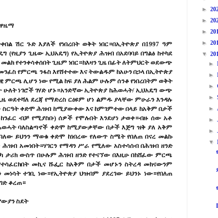
►
20
►
20
 ዋዜማ
►
20
►
20
ቀበል ሽር ጉድ እያለች የነበረበት ወቅት ነበር።በኢትዮጵያ በ1997 ዓም
ግ (የዚያን
ጊዜ
ው ኢህአዴግ) የኢትዮጵያ ሕዝብ በአደባባይ በግልፅ ከተካደ
▼
20
 መልክ የተንቀሳቀሰበት ጊዜም ነበር።ከእዛን ጊዜ በፊት ለትምህርት ወደውጭ
►
መንፈስ የምርጫ ንፋስ እየሸተተው እና ትውልዱም ከአሁን በኃላ በኢትዮጵያ
►
ማዊ ምርጫ
ሊ
ሆን ነው የሚል ከፍ ያለ ሕልም ሁሉም ሰንቆ የነበረበትም ወቅት
►
ት ሁለት ነገሮች ገሃድ ሆኑ።አንድኛው ኢትዮጵያ ከሕወሓት/ ኢህአዴግ ውጭ
►
ጊዜ ወደተሻለ ደረጃ የማድረስ ርዕዩም ሆነ ልምዱ ያላቸው ምሁራን እንዳሉ
ለው ስርዓት ቀድሞ ሕዝብ ከሚያውቀው እና ከምገምተው በላይ ከአቅም በታች
►
ሰ ከንፈር ብቻ የሚያስቡ) ሰዎች የሞሉበት እንደሆነ ታወቀ።ብዙ ሰው አቶ
►
ሕወሓት ባለስልጣኖች ቀድሞ ከሚያውቃቸው በታች እጅግ ዝቅ ያለ አቅም
►
ባለው ይህንን ማወቁ ቀድሞ ከነበረው የለውጥ ስሜት የበለጠ በናረ መልኩ
▼
ን ሕዝብ አመነበት።ሃገርን የማዳን ሥራ የሚለው አስተሳሰብ በሕዝብ ዘንድ
ካ ታሪክ ውስጥ በሁሉም ሕዝብ ዘንድ የተናኘው በእዚሁ በከሸፈው ምርጫ
።የተሳፈርክበት መኪና
ሹፌ
ር ከአቅም በታች መሆኑን ስትረዳ መክናውንም
 መነሳት ተገቢ ነው።የኢትዮጵያ ህዝብም ያደረገው ይህንኑ ነው።የበለጠ
ገድ ቆረጠ
።
ያውያን ስደት