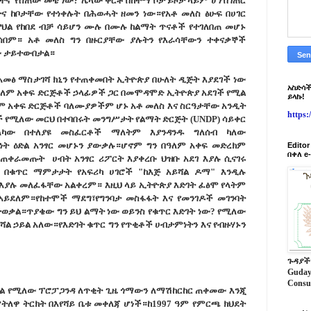
ና የሰጠው መቼ ነው? ሌላው ቀርቶ በከተማ ቦታ ይዞታ ላይም ሆነ በገጠር
 ከቦታቸው የተነቀሉት በሕወሓት ዘመን ነው።የአቶ መለስ ፅሁፍ በሀገር
ህል የከበደ ብቻ ሳይሆን ሙሉ በሙሉ ከልማት ጥናቶች የተገለበጠ መሆኑ
ሳበም። አቶ መለስ ግን በዙርያቸው ያሉትን የእራሳቸውን ተቀናቃኞች
ው ታይተውበታል።
የአመፅ ማስታገሻ ክኒን የተጠቀመበት ኢትዮጵያ በሁለት ዲጅት እያደገች ነው
አስድሳች
ዓለም አቀፍ ድርጅቶች ኃላፊዎች ጋር በመሞዳሞድ ኢትዮጵያ አደገች የሚል
ይላኩ!
ም አቀፍ ድርጅቶች ባለሙያዎችም ሆኑ አቶ መለስ እና ስርዓታቸው አንዲት
https
ች የሚለው መርህ በተባበሩት መንግሥታት የልማት ድርጅት (UNDP) ሳይቀር
ለካው በተለያዩ መስፈርቶች ማለትም እያንዳንዱ ግለሰብ ካለው
ነፃነት ዕድል አንፃር መሆኑን ያውቃሉ።ሆኖም ግን በዓለም አቀፍ መድረክም
Edito
በቀለ e
በጠቀራመጡት ሀብት አንፃር ሪፖርት እያቀረቡ ህዝቡ አደገ እያሉ ሲናገሩ
 በቁጥር ማምታታት የአፍሪካ ሀገሮች "ከእጅ አይሻል ዶማ" እንዲሉ
 እያሉ መለፈፋቸው አልቀረም። እዚህ ላይ ኢትዮጵያ እድገት ፈፅሞ የላትም
ኩ አይደለም።የከተሞች ማደግ፣የግንባታ መስፋፋት እና የመንገዶች መገንባት
ይታወቃል።ጥያቄው ግን ይህ ልማት ነው ወይንስ የቁጥር እድገት ነው? የሚለው
ል ኃይል አለው።የእድገት ቁጥር ግን የጥቂቶች ሀብታምነትን እና የብዙሃኑን
ጉዳያች
Guday
Consu
ናል የሚለው ፕሮፓጋንዳ ለጥቂት ጊዜ ጎማውን ለማሽከርከር ጠቀመው እንጂ
ዋ ትርክት በእየሻይ ቤቱ መቀለጃ ሆነች።ከ1997 ዓም የምርጫ ክህደት