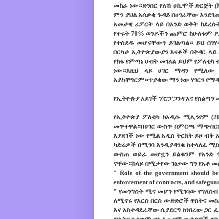
መከራ ነው።ድንበር የለሽ ሀኪሞች ድርጅት (
ምን ያህል አሰቃቂ ጉዳይ በሀገራቸው እንደገ
አመታዊ ሪፖርት ላይ በአንድ ወቅት ከደረሱ
የቀሩት 70% ወንዶችን
ጨ
ምሮ ከሁለቱም
ፆ
የተሰደዱ መሆናቸውን ይገልጣል። ይህ በገ
በርካታ ኢትዮጵያውያን እናቶች በትዳር ላይ
የከፋ የምጣኔ ሀብት መገለል ይህም የፖለቲካ 
ነው።እዚህ ላይ ሀገር ማዳን የሚለው
አያስቸግርም።ጥያቄው ማን ነው ሃገርን የማዳ
የኢትዮጵያ አደገች
ፕ
ሮፓጋንዳ እና የስልጣን
የኢትዮጵያ ፖለቲካ ከአዲሱ ሚሊንየም (20
መጥተዋል።በሀገር ውስጥ በምርጫ ማጭበርበ
እያደገች ነው የሚል አዲስ ትርክት ይዞ ብቅ
ካድሬዎች በሚገባ እንዲያዳንቁ ከተላለፈ ሚስጥ
ውስጠ ወይራ መሆኗን ይልቁንም የአንድ ጎ
ናቸው።ከላይ በሚታየው ገፅታው ግን የአቶ መለ
" Role of the government should be l
enforcement of contracts, and safegu
" የመንግስት ሚና መሆን የሚገባው የግለሰ
ለሚኖሩ የእርስ በርስ ውድድሮች ዋስትና መስጠ
እና አስተዳደራቸው ሲያደርግ ከነበረው ጋር ፈ