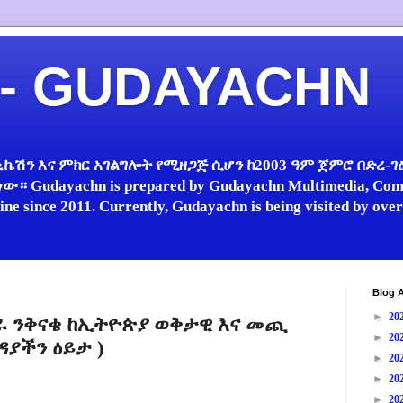
 - GUDAYACHN
ኬሽን እና ምክር አገልግሎት የሚዘጋጅ ሲሆን ከ2003 ዓም ጀምሮ በድረ-ገፅ 
 Gudayachn is prepared by Gudayachn Multimedia, Comm
line since 2011. Currently, Gudayachn is being visited by ov
Blog A
►
20
ጋራ ንቅናቄ ከኢትዮጵያ ወቅታዊ እና መጪ
►
20
ዳያችን ዕይታ )
►
20
►
20
►
20