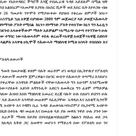
ባቢው የአስተዳደር ችግሮች እንጂ የብሔራዊ ጉዳይ አይደሉም በሚል ዝቅ
ይህ አልነበረም።አመፆቹ እያየሉ በአስር
ሺ
ዎች ወደ እስር ቤት እየተጋዙ ብዙ
ት 26 ዓመታት ገጥሞት የማያውቀው የህዝብ የቆረጡ ድምፆች ነበሩ።
 አስቸ
ኳ
ይ ጊዜ አዋጅ በያዝነው 2009 ዓም መጀመርያ ላይ ታወጀ።ሕወሓት
።የኮማንድ ፖስት የሚባል ክኒን። የኮማንድ ፖስት የተሰኘው ክኒን ግን እራሷን
ን በደንብ አላወቀችውም ማለት አይቻልም።አማራጭ ስታጣ የተገኘውን ሁሉ
ሰው ተግባር ነው።ሕወሓትም ተስፋ ቆረጠች።አዋጅ አወጀች።አዋጁ ስድስት
ስላልቻለ አላዋቂ ሀኪሞች የሕውሓት ማዕከላዊ ኮሚቴ አባላት ተሰበሰቡ እና
ጭ ፖለቲካ ለውጦች
ህ ዓመት ከመታወጁ ቀድም ባሉት ወራትም ሆነ ወዲህ በኢትዮጵያ የፖለቲካ
ይዘት ለውጦች መታየት ጀምረዋል። በሀገር ውስጥ የሕወሓት ተጣማሪ እንደሆኑ
ው የቀራቸው አንዳንድ ምልክቶች ናቸው።ሕወሓት ግን አሁንም እንደሚመቹ
 ነው።ያለፉት አይነት አሻንጉሊት አድርጎ ለመቅረፅ ግን ፈፅሞ የማይቻል
ለው ሕዝብ እስከ ማዕከላዊ አመራር ደረጃ ባሉት ሁሉ ስለሆነ ይህንን ሁሉ
ም ላይ ሕወሓት አንዳንድ መጠቀም የፈለጋቸው አዳዲስ እና አስቂኝ ኪንኖች
 አብዮት እና የዳሸን ቢራ ጉዳይ ይጠቀሳሉ።የኦሮምያ የኢኮኖሚ አብዮት
ዴድ በተስፋ ዳቦ መሬቱ እና በመሬቱ ላይ ያሉ መዋለ ንዋይ ሁሉ ያንተ ነው
 ስራዎች ማወክ ከተያዘ ሰነባብቷል።በእዚህም ክልሉን የበለጠ ወደ ኃላ
ከአዲስ እቅድ ጋር ለመዋጥ መሆኑን የማይረዳ ሰው የፖለቲካ ሀሁ ገና