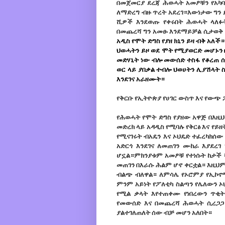
በመጀመርያ ደረጃ ሕወሓት አመፆቹን የአካ
ለማድረግ ብዙ ጥረት አደረገ።እውነታው ግን 
ሺዎች እንደወጡ የቀሩበት ሕወሓት ላለፉ
በመጨረሻ ግን አመፁ እንደማይቻል ሲታወቅ
አዲስ የሞት ድግስ የያዘ ክኒን ይዛ ብቅ አለች
ህወሓትን ይዞ ወደ ሞት የሚያወርድ መሆኑ
መድሃኒት ነው ብሎ መውሰድ ተስፋ የቆረጠ 
ወር ላይ ያበቃል ተብሎ ህወሀትን ሊያሽላት 
እንደገና አራዘሙት።
የቅርቡ የኢትዮጵያ የሀገር ውስጥ እና የው
የሕወሓት የሞት ድግስ የያዘው አዋጅ በእዚ
መድረክ ላይ አዳዲስ የሚባሉ የቅርፅ እና የ
የሚናገሩት ብአዴን እና ኦህዴድ ተፈረካክሰ
አድርጎ እንደገና ለመጠገን ሙከራ እያደረገ
ሆኗል።ምክንያቱም አመፆቹ የተነሱት ከታች ካ
መጠገን በእራሱ ሕልም ሆኖ ቀርቷል። እዚህ
ብልጭ ብለዋል። ለምሳሌ የኦሮምያ የኢኮኖሚ
ምንም አይነት የፖለቲካ ስልጣን የሌለውን ኦህ
የሚል ቃላት እየተጠቀሙ የነበረውን ጥቂት
የመውሰድ እና በመጨረሻ ሕወሓት ሲረጋጋ 
ያልተገለጠለት ሰው ብቻ መሆን አለበት።