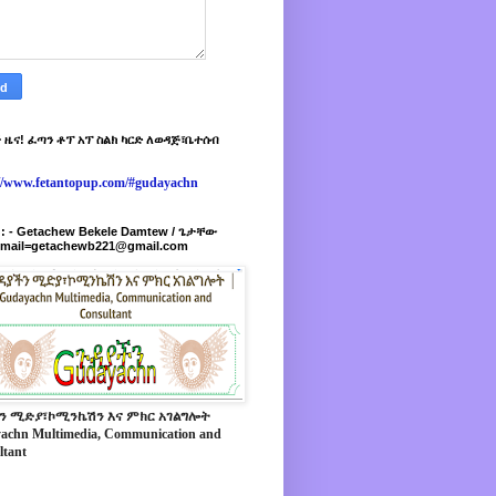
 ዜና! ፈጣን ቶፕ አፕ ስልክ ካርድ ለወዳጅ፣ቤተሰብ
://www.fetantopup.com/#gudayachn
r : - Getachew Bekele Damtew / ጌታቸው
-mail=getachewb221@gmail.com
ን ሚድያ፣ኮሚንኬሽን እና ምክር አገልግሎት
achn Multimedia, Communication and
ltant