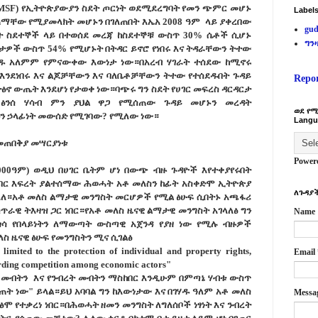
MSF) የኢትዮጵያውያን ስደት
ጦ
ርነት ወደሚደረግባት የመን ጭምር መሆኑ
Label
ጠማቸው የሚያመላክት መሆኑን በገለጠበት እኤአ 2008 ዓም ላይ ያቀረበው
gud
ት ስደተኞች ላይ በተወሰደ መረጃ ከስደተኞቹ ውስጥ 30%
ሴ
ቶች ሲሆኑ
ግን
ታዎች ውስጥ 54% የሚሆኑት በትዳር ይኖሮ የነበሩ እና ትዳራቸውን ትተው
ሃዱ አለምም የምናውቀው እውነታ ነው።በአረብ ሃገራት ተሰደው ከሚኖሩ
 እንደነበሩ እና ልጆቻቸውን እና ባለቤቶቻቸውን ትተው የተሰደዱበት ጉዳይ
Repo
ተፅኖ ውጤት እንደሆነ የታወቀ ነው።ባጭሩ ግን ስደት የሀገር መፍረስ ዳርዳርታ
 ፅንሰ ሃሳብ ምን ያህል
ዋ
ጋ የሚሰጠው ጉዳይ መሆኑን መረዳት
ወደ የሚ
ን ኃላፊነት መውሰድ የሚገባው? የሚለው ነው።
Langu
 መጠበቅያ መሣርያነቱ
Power
00ዓም) ወዲህ በሀገር ቤትም ሆነ በውጭ ብዙ ጉዳዮች እየተቀያየሩበት
ር እፍረት ያልተሰማው ሕወሓት አቶ መለስን ከፊት አስቀድሞ ኢትዮጵያ
ለጉዳያች
 አለ።አቶ መለስ ልማታዊ መንግስት መርሆዎች የሚል ፅሁፍ ሲበትኑ አጫፋሪ
ራዊ ትእዛዝ ጋር ነበር።የአቶ መለስ ዜናዊ ልማታዊ መንግስት አገላለፅ ግን
Name
ሳ የበላይነትን ለማውጣት ውስጣዊ አጀንዳ የያዘ ነው የሚሉ ብዙዎች
ስ ዜናዊ ፅሁፍ የመንግስትን ሚና ሲገልፅ
imited to the protection of individual and property rights,
Email
arding competition among economic actors"
ብ መብትን እና የንብረት መብትን ማስከበር እንዲሁም በምጣኔ ሃብቱ ውስጥ
ት ነው" ይላል።ይህ አባባል ግን ከእውነታው እና በገሃዱ ዓለም አቶ መለስ
Messa
ፅሞ የተቃረነ ነበር።በሕወሓት ዘመን መንግስት ለግለሰቦች ነፃነት እና ንብረት