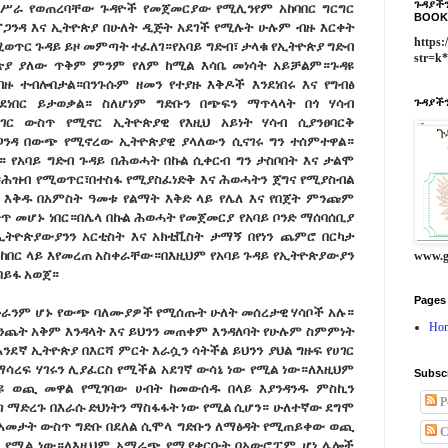
ጉዳያችን
ሥራ የወጠረባቸው ጉዳዮች የመጀመርያው የሚሊንየም አከባበር ግርግር
BOOK
ጋንዳ እና ኢትዮጵያ በሁለት ዲጅት አደገች የሚሉት ሁሉም ብዙ እርቀት
https:
ሚወጥር ጉዳይ ይዞ መምጣት ተፈለገ።የአባይ ግድብ፣ ታላቁ የኢትዮጵያ ግድብ
str=k
ጵያ ያለው ጥቅም ምንም የለም ከሚል እሳቤ መነሳት አይቻልም።ጉዳዩ
ዙ ተብሎበታል።በንጉሱም ዘመን የተያዙ እቅዶች እንደነበሩ እና የግብፅ
ንደነበር ይታወቃል። ስለሆነም ግድቡን በጭፍን ማጥላላት በጎ ሃሳብ
ጉዳያችን
ገር ውስጥ የሚኖር ኢትዮጵያዊ የእዚህ አይነት ሃሳብ ሲያንፀባርቅ
ጋንዳ በውጭ የሚኖረው ኢትዮጵያዊ ያላለውን ሲናገሩ ግን ተሰምተዋል።
የአባይ ግድብ ጉዳይ በሕወሓት በኩል ሲቀርብ ግን ታስቦበት እና ታልሞ
።ሕዝብ የሚወጥር፣በተስፋ የሚያስፈነድቅ እና ሕወሓትን ጀግና የሚያስብል
 እቅዱ በአምስት ዓመቱ የልማት እቅድ ላይ የሌለ እና የበጀት ምንጩም
ጥ መሆኑ ነበር።በሌላ በኩል ሕወሓት የመጀመርያ የአባይ ቦንድ ማሰባሰቢያ
ኢትዮጵያውያንን አርቲስት እና አክቲቪስት ታማኝ በየነን ጨምሮ በርካታ
ከበር ላይ እየመረጠ አስቀራቸው።በእዚህም የአባይ ጉዳይ የኢትዮጵያውያን
www.g
በይፋ አወጀ።
Pages
ሁራንም ሆኑ የውጭ ባለሙያዎች የሚሰጡት ሁለት መሰረታዊ ሃሳቦች አሉ።
Ho
ንጨት አቅም እንዳላት እና ይህንን መጠቀም እንዳለባት የሁሉም ስምምነት
ንደኛ ኢትዮጵያ በእርሻ ምርት እራሷን ሳትችል ይህንን ያህል ግዙፍ የሀገር
ማሳረፍ ሃገሩን ሊያፈርስ የሚችል አደገኛ ውሳኔ ነው የሚል ነው።ለእዚህም
Subsc
ልዩ ወጪ መዋል የሚገባው ሀብት ከመውሰዱ በላይ እያንዳንዱ ምስኪን
P
 ማድረጉ በእራሱ ድህነትን ማስፋፋት ነው የሚል ሲሆን። ሁለተኛው ደግሞ
ት አመታት ውስጥ ግድቡ በደለል ሲሞላ ግድቡን ለማፅዳት የሚጠይቀው ወጪ
C
ል የሚል ነው።ለእዚህም አማራጭ የሚያቀርቡት በአውሮፓም ሆነ ሌሎች