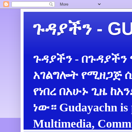
ጉዳያችን - 
ጉዳያችን - በጉዳያችን
አገልግሎት የሚዘጋጅ ሲ
የነበረ በአሁኑ ጊዜ ከአ
ነው። Gudayachn is 
Multimedia, Commu