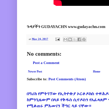
ጉዳያችን GUDAYACHN www.gudayachn.com
at
May 24, 2017
No comments:
Post a Comment
Newer Post
Home
Subscribe to:
Post Comments (Atom)
በግሪክ የምትገኘው የኢትዮጵያ ኦርቶዶክስ ተዋሕዶ
ከምንጊዜውም በላይ የቅዱስ ሲኖዶስን የአፈጻጸም
የሚቆጠሩ ምእመናን ችግር ላይ ናቸው።