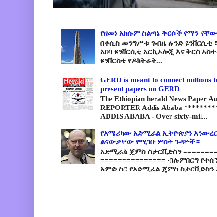
የዘመነ አክሱም ስልጣኔ ቅርሶች የማን ናቸው
በቀሲስ መንግሥቱ ጐበዜ ሉንድ ዩንቨርሲቲ ፣
አበባ ዩንቨርሲቲ አርኪኦሎጂ እና ቅርስ አስ
ዩንቨርስቲ የዶክትሬት...
GERD is meant to connect millions t
present papers on GERD
The Ethiopian herald News Paper A
REPORTER Addis Ababa *********
ADDIS ABABA - Over sixty-mil...
የአሜሪካው አድሚራል ኢትዮጵያን እንውረር
ልናውቃቸው የሚገቡ ሦስት ጉዳዮች።
አድሚራል ጄምስ ስታርቪድስን =========
=============== ብሉምበርግ የተሰ
አምድ ስር የአድሚራል ጄምስ ስታርቪድስን 