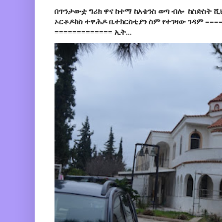
በጥንታውቷ ግሪክ ዋና ከተማ ከአቴንስ ወጣ ብሎ ከስድስት ሺ
ኦርቶዶክስ ተዋሕዶ ቤተክርስቲያን ስም የተገዛው ገዳም ====
============= ኢት...