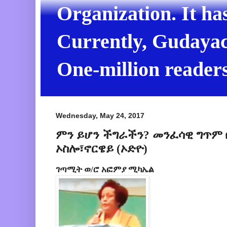
Organization. It ha
Currently, Gudayach
One-million readers
Wednesday, May 24, 2017
ምን ይሆን ችግራችን? መንፈሳዊ ግጥም 
ኦስሎ፣ኖርዌይ (ኦድዮ)
ገጣሚት ወ/ሮ አፎምያ ሚካኤል