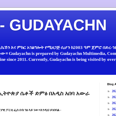
 - GUDAYACHN
ኬሽን እና ምክር አገልግሎት የሚዘጋጅ ሲሆን ከ2003 ዓም ጀምሮ በድረ-ገፅ 
 Gudayachn is prepared by Gudayachn Multimedia, Comm
line since 2011. Currently, Gudayachn is being visited by ov
Blog A
►
20
 የኢትዮጵያ ሴቶች ድምፅ በአዲስ አበባ አውራ
►
20
►
20
►
20
ዊ ፓርቲ ፌስ ቡክ ገፅ ላይ ነው።እንዲህ ይነበባል -
►
20