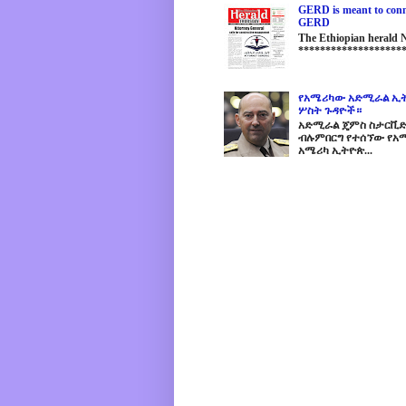
GERD is meant to conne
GERD
The Ethiopian herald
********************
የአሜሪካው አድሚራል ኢት
ሦስት ጉዳዮች።
አድሚራል ጄምስ ስታርቪድስን
ብሉምበርግ የተሰኘው የአሜ
አሜሪካ ኢትዮጵ...