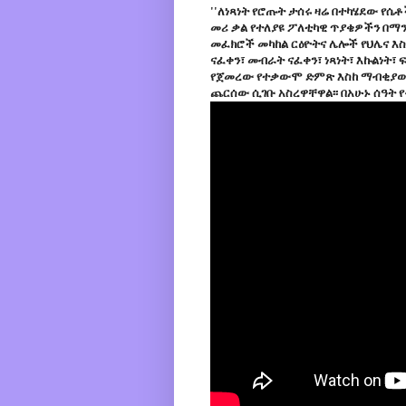
''ለነጻነት የሮጡት ታሰሩ ዛሬ በተካሄደው የሴ
መሪ ቃል የተለያዩ ፖለቲካዊ ጥያቄዎችን በማ
መፈክሮች መካከል ርዕዮትና ሌሎች የህሌና እስ
ናፈቀን፣ መብራት ናፈቀን፣ ነጻነት፣ እኩልነት፣
የጀመረው የተቃውሞ ድምጽ እስከ ማብቂያው 
ጨርሰው ሲገቡ አስረዋቸዋል፡፡ በአሁኑ ሰዓት 