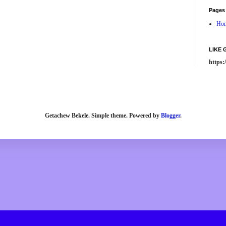
Pages
Ho
LIKE
https
Getachew Bekele. Simple theme. Powered by
Blogger
.