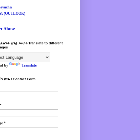
ayachn
ዛቤ (OUTLOOK)
rt Abuse
ፈልጉት ቋንቋ ይቀይሩ Translate to different
ages
ed by
Translate
ን ይፃፉ / Contact Form
*
ge
*