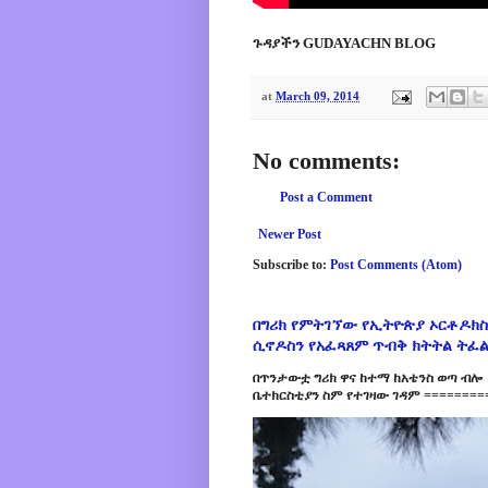
ጉዳያችን GUDAYACHN BLOG
at
March 09, 2014
No comments:
Post a Comment
Newer Post
Subscribe to:
Post Comments (Atom)
በግሪክ የምትገኘው የኢትዮጵያ ኦርቶዶክስ
ሲኖዶስን የአፈጻጸም ጥብቅ ክትትል ትፈ
በጥንታውቷ ግሪክ ዋና ከተማ ከአቴንስ ወጣ ብሎ 
ቤተክርስቲያን ስም የተገዛው ገዳም =========