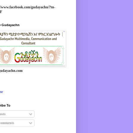
//www.facebook.com/gudayachn/?tn-
*F
 Gudayachn
udayachn.com
me
ribe To
osts
omments