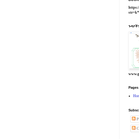
https:
str=k
ጉዳያችን
www.g
Pages
Ho
Subsc
P
C