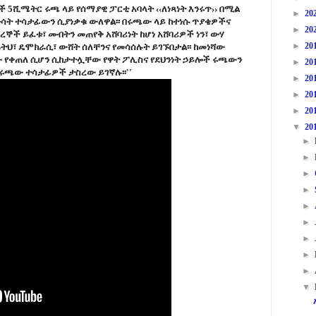
ቶች 5ሺሜትር ሩጫ ላይ የሰማያዊ ፓርቲ አባላት ‹‹ለነጻነት እንሩጥ›› በሚል
►
20
ንሳት ተሳታፊውን ሲያነቃቁ ውለዋል፡፡ በሩጫው ላይ ከተነሱ ጥያቄዎችና
►
20
ረኞች ይፈቱ፣ መብትን መጠየቅ አሸባሪነት ከሆነ አሸባሪዎች ነን፣ ውሃ
►
20
 ፍትህ፣ ዴሞክራሲ፣ ውሸት ሰለቸንና የመሳሰሉት ይገኙበታል፡፡ ከመነሻው
የቀጠለ ሲሆን ሲከታተሏቸው የዋት ፖሊስና የደህንነት ኃይሎች ሩጫውን
►
20
የሩጫው ተሳታፊዎች ታስረው ይገኛሉ፡፡''
►
20
►
20
►
20
▼
20
►
►
►
►
►
►
►
►
►
▼