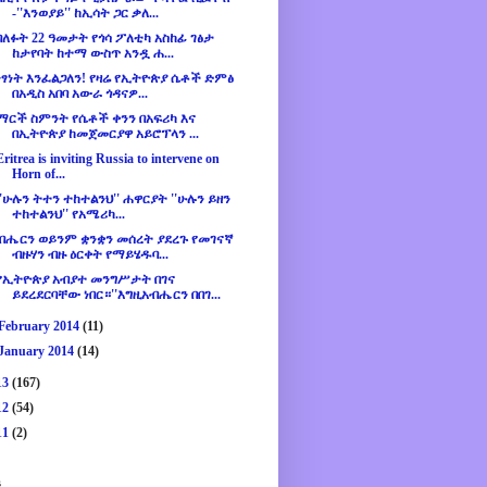
-''እንወያይ'' ከኢሳት ጋር ቃለ...
ባለፉት 22 ዓመታት የጎሳ ፖለቲካ አስከፊ ገፅታ
ከታየባት ከተማ ውስጥ አንዷ ሐ...
ነፃነት እንፈልጋለን! የዛሬ የኢትዮጵያ ሴቶች ድምፅ
በአዲስ አበባ አውራ ጎዳናዎ...
ማርች ስምንት የሴቶች ቀንን በአፍሪካ እና
በኢትዮጵያ ከመጀመርያዋ አይሮፕላን ...
Eritrea is inviting Russia to intervene on
Horn of...
''ሁሉን ትተን ተከተልንህ'' ሐዋርያት ''ሁሉን ይዘን
ተከተልንህ'' የአሜሪካ...
ብሔርን ወይንም ቋንቋን መሰረት ያደረጉ የመገናኛ
ብዙሃን ብዙ ዕርቀት የማይሄዱባ...
የኢትዮጵያ አብያተ መንግሥታት በገና
ይደረደርባቸው ነበር።''እግዚአብሔርን በበገ...
February 2014
(11)
January 2014
(14)
13
(167)
12
(54)
11
(2)
s