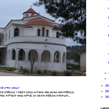
►
►
►
20
ርሶች የማን ናቸው?
►
20
ድ ዩንቨርሲቲ ፣ ስዊድን (ቀሲስ መንግስቱ ጎበዜ በአዲስ አበባ ዩንቨርሲቲ
ዳደር ትምህርት ክፍል መምህር እና በሉንድ ዩንቨርስቲ የዶክትሬት...
►
20
Label