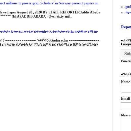
ct millions to power grid. Scholars’ in Norway present papers on
gud
 News Paper August 20 , 2020 BY STAFF REPORTER Addis Ababa
ግን
****** (EPA) ADDIS ABABA - Over sixty-mil...
Repo
ዮጵያን እንውረር ድንፋታ በተመለከተ ኢትዮጵያውያን ልናውቃቸው የሚገቡ
 =============== ጉዳያችን /Gudayachn ===============
ወደ የሚ
Langu
ሪካ ድረገፅ በፖለቲካ እና ፖሊሲ አምድ ስር የአድሚራል ጄምስ ስታርቪድስን
Power
ለጉዳያች
Name
Email
Messa