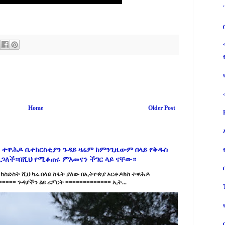
Home
Older Post
 ተዋሕዶ ቤተክርስቲያን ጉዳይ ዛሬም ከምንጊዜውም በላይ የቅዱስ
ልጋለች።በሺህ የሚቆጠሩ ምእመናን ችግር ላይ ናቸው።
ከስድስት ሺህ ካሬ በላይ ስፋት ያለው በኢትዮጵያ ኦርቶዶክስ ተዋሕዶ
==== ጉዳያችን ልዩ ሪፖርት ============= ኢት...