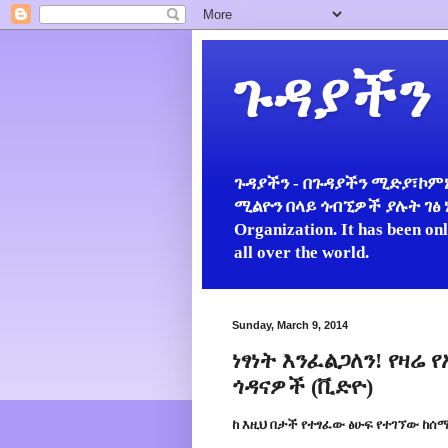
ጉዳያችን
ጉዳያችን - በጉዳያችን ሚድያ፣ኮምኒ
ሚልዮን በላይ ጎብኚዎች ያሉት ገፅ ነው።
Organization. It has been on
all over the world.
Sunday, March 9, 2014
ነፃነት እንፈልጋለን! የዛሬ
ጎዳናዎች (ቪድዮ)
ከ እዚህ በታች የተፃፈው ፅሁፍ የተገኘው ከሰማያ