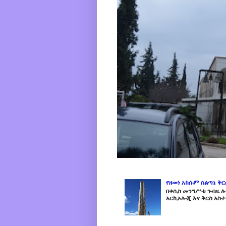
የዘመነ አክሱም ስልጣኔ ቅ
በቀሲስ መንግሥቱ ጐበዜ ሉን
አርኪኦሎጂ እና ቅርስ አስተ