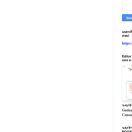
አስድሳች
ይላኩ!
https
Edito
በቀለ e
ጉዳያች
Guday
Consu
ጉዳያችን
BOOK