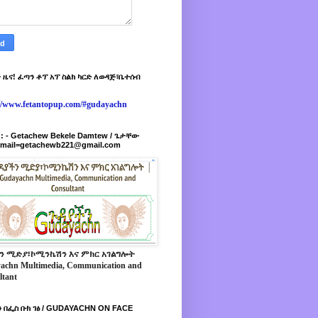
 ዜና! ፈጣን ቶፕ አፕ ስልክ ካርድ ለወዳጅ፣ቤተሰብ
://www.fetantopup.com/#gudayachn
r : - Getachew Bekele Damtew / ጌታቸው
-mail=getachewb221@gmail.com
ን ሚድያ፣ኮሚንኬሽን እና ምክር አገልግሎት
achn Multimedia, Communication and
ltant
 በፌስ ቡክ ገፅ / GUDAYACHN ON FACE