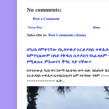
No comments:
Post a Comment
Newer Post
Home
Subscribe to:
Post Comments (Atom)
በግሪክ የምትገኘው የኢትዮጵያ ኦርቶዶክስ ተዋሕዶ
ከምንጊዜውም በላይ የቅዱስ ሲኖዶስን የአፈጻጸም
የሚቆጠሩ ምእመናን ችግር ላይ ናቸው።
በጥንታውቷ ግሪክ ዋና ከተማ ከአቴንስ ወጣ ብሎ ከስድስት ሺ
ኦርቶዶክስ ተዋሕዶ ቤተክርስቲያን ስም የተገዛው ገዳም ====
============= ኢት...