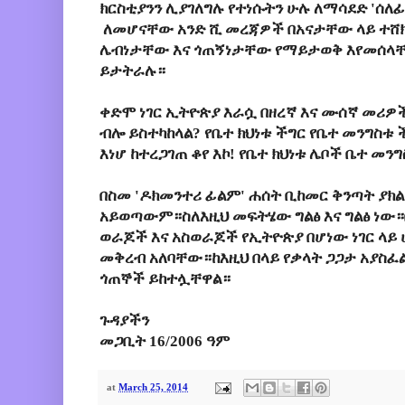
ክርስቲያንን ሊያገለግሉ የተነሱትን ሁሉ ለማሳደድ 'ሰለ
ለመሆናቸው አንድ ሺ መረጃዎች በአናታቸው ላይ ተሸክ
ሌብነታቸው እና ጎጠኝነታቸው የማይታወቅ እየመሰላ
ይታትራሉ።
ቀድሞ ነገር ኢትዮጵያ እራሷ በዘረኛ እና ሙሰኛ መሪዎ
ብሎ ይስተካከላል? የቤተ ክህነቱ ችግር የቤተ መንግስቱ
እነሆ ከተረጋገጠ ቆየ እኮ! የቤተ ክህነቱ ሌቦች ቤተ መ
በስመ 'ዶክመንተሪ ፊልም' ሐሰት ቢከመር ቅንጣት ያክ
አይወጣውም።ስለእዚህ መፍትሄው ግልፅ እና ግልፅ ነው።
ወራጆች እና አስወራጆች የኢትዮጵያ በሆነው ነገር ላይ 
መቅረብ አለባቸው።ከእዚህ በላይ የቃላት ጋጋታ አያስፈል
ጎጠኞች ይከተሏቸዋል።
ጉዳያችን
መጋቢት 16/2006 ዓም
at
March 25, 2014