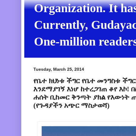
Organization. It ha
Currently, Gudayach
One-million readers
Tuesday, March 25, 2014
የቤተ ክህነቱ ችግር የቤተ መንግስቱ ችግ
እንደማያገኝ እነሆ ከተረጋገጠ ቆየ እኮ!
ሐሰት ቢከመር ቅንጣት ያክል የእውነት
(የጉዳያችን አጭር ማስታወሻ)