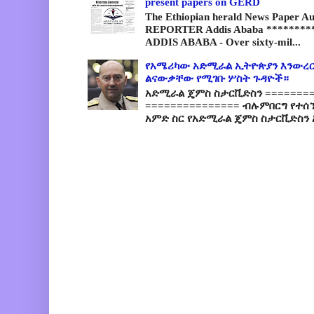
present papers on GERD
The Ethiopian herald News Paper A
REPORTER Addis Ababa *********
ADDIS ABABA - Over sixty-mil...
የአሜሪካው አድሚራል ኢትዮጵያን እንውረር
ልናውቃቸው የሚገቡ ሦስት ጉዳዮች።
አድሚራል ጄምስ ስታርቪድስን =========
=============== ብሉምበርግ የተሰ
አምድ ስር የአድሚራል ጄምስ ስታርቪድስን 