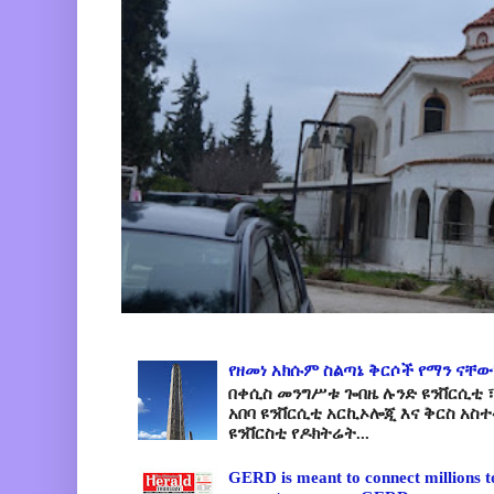
የዘመነ አክሱም ስልጣኔ ቅርሶች የማን ናቸው
በቀሲስ መንግሥቱ ጐበዜ ሉንድ ዩንቨርሲቲ ፣
አበባ ዩንቨርሲቲ አርኪኦሎጂ እና ቅርስ አስ
ዩንቨርስቲ የዶክትሬት...
GERD is meant to connect millions t