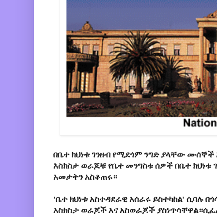
በቤተ ክህነቱ ገንዘብ የሚደጎም ንግድ ያላቸው ሙሰኞች
እስክስታ ወራጆቹ የቤተ መንግስቱ ሰዎች በቤተ ክህነቱ
አመታትን አስቆጠሩ።
'ቤተ ክህነቱ አስተዳደራዊ አሰራሩ ይስተካከል' ሲባሉ በጎ
እስክስታ ወራጆች እና አስወራጆች ያስነጥሳቸዋል።ሲፈል