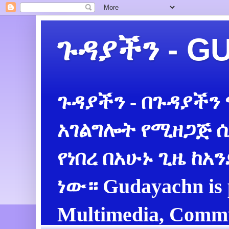
ጉዳያችን - 
ጉዳያችን - በጉዳያችን
አገልግሎት የሚዘጋጅ ሲ
የነበረ በአሁኑ ጊዜ ከአ
ነው። Gudayachn is 
Multimedia, Commu