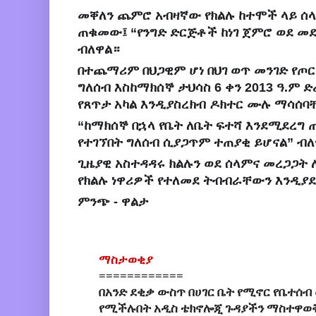
መቐለን ጨምሮ አብዛኛው የክልሉ ከተሞች ላይ ሰ
ጠቁመው፤ “የንግድ ድርጅቶች ከነገ ጀምሮ ወደ መ
ብለዋል።
በተጨማሪም በህጋዊም ሆነ በህገ ወጥ መንገድ የጦ
ግለሰብ እስከማክሰኞ ታህሳስ 6 ቀን 2013 ዓ.ም
የጸጥታ አካል እንዲያስረክብ ዶክተር ሙሉ ማሳሰባ
“ከማክሰኞ በኋላ የቤት ለቤት ፍተሻ እንደሚደረግ
የተገኘበት ግለሰብ ሲያጋጥም ተጠያቂ ይሆናል” ብ
ጊዜያዊ አስተዳዳሩ ክልሉን ወደ ሰላምና መረጋጋት
የክልሉ ነዋሪዎች የተለመደ ትብብራቸውን እንዲያደ
ምንጭ - ዋልታ
ማስታወቂያ
============
በአንድ ደቂቃ ውስጥ በሀገር ቤት የሚኖር የቤተሰብ
የሚችሉበት አዲስ ቴክኖሎጂ ጉዳያችን ማስተዋወ