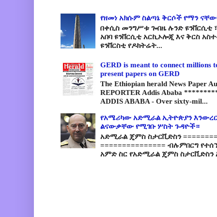
የዘመነ አክሱም ስልጣኔ ቅርሶች የማን ናቸው
በቀሲስ መንግሥቱ ጐበዜ ሉንድ ዩንቨርሲቲ ፣
አበባ ዩንቨርሲቲ አርኪኦሎጂ እና ቅርስ አስ
ዩንቨርስቲ የዶክትሬት...
GERD is meant to connect millions t
present papers on GERD
The Ethiopian herald News Paper A
REPORTER Addis Ababa *********
ADDIS ABABA - Over sixty-mil...
የአሜሪካው አድሚራል ኢትዮጵያን እንውረር
ልናውቃቸው የሚገቡ ሦስት ጉዳዮች።
አድሚራል ጄምስ ስታርቪድስን =========
=============== ብሉምበርግ የተሰ
አምድ ስር የአድሚራል ጄምስ ስታርቪድስን 