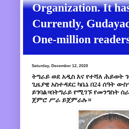
Organization. It ha
Currently, Gudayach
One-million readers
Saturday, December 12, 2020
ትግራይ ወደ አዲስ እና የተሻለ ሕይወት
ጊዜያዊ አስተዳደር ካቤኔ በ24 ሰዓት ው
ይገባል።በትግራይ የሚገኙ የመንግስት 
ጀምሮ ሥራ ይጀምራሉ።