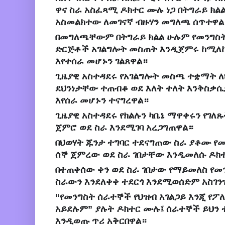
ዋና ስራ አስፈጻሚ ዶክተር ሙሉ ነጋ በትግራይ ክል
አስመልክተው ለመገናኛ ብዙሃን መግለጫ ሰጥተዋል
በመግለጫቸውም በትግራይ ክልል ሁሉም የመንግስት
ድርጅቶች አገልግሎት መስጠት እንዲጀምሩ ከሚለከ
እየተሰራ መሆኑን ገልጸዋል።
ጊዜያዊ አስተዳደሩ የአገልግሎት መስጫ ተቋማት ለ
ደህንነታቸው ተጠብቆ ወደ እለት ተለት እንቅስቃ
እየሰራ መሆኑን ተናግረዋል።
ጊዜያዊ አስተዳደሩ የክልሉን ካቤኔ ማዋቀሩን የገለጹ
ጀምሮ ወደ ስራ እንደሚገባ አረጋግጠዋል።
በህወሃት ጁንታ ተግባር ተደናግጠው ስራ ያቆሙ 
ሰኞ ጀምረው ወደ ስራ ገበታቸው እንዲመለሱ ዶክ
በተጠቀሰው ቀን ወደ ስራ ገበታው የማይመለስ የመን
ስራውን እንደለቀቀ ተደርጎ እንደሚወሰድም አስገን
“የመንግስት ሰራተኞች የህዝብ አገልጋይ እንጂ የፖ
አይደሉም” ያሉት ዶክተር ሙሉ፤ ሰራተኞች ይህን
እንዲወጡ ጥሪ አቅርበዋል።