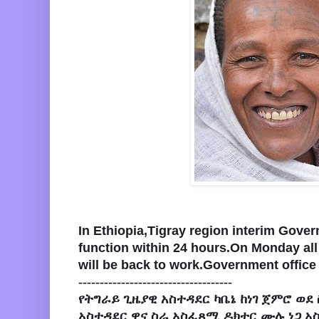
In Ethiopia,Tigray region interim Gov
function within 24 hours.On Monday all 
will be back to work.Government office
------------------------------------
የትግራይ ጊዜያዊ አስተዳደር ካቤኔ ከነገ ጀምሮ ወደ
አስተዳደር ዋና ስራ አስፈጻሚ ዶክተር ሙሉ ነጋ አ