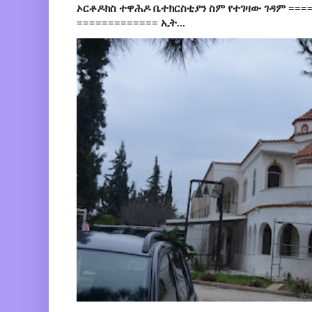
ኦርቶዶክስ ተዋሕዶ ቤተክርስቲያን ስም የተገዛው ገዳም ====
============= ኢት...