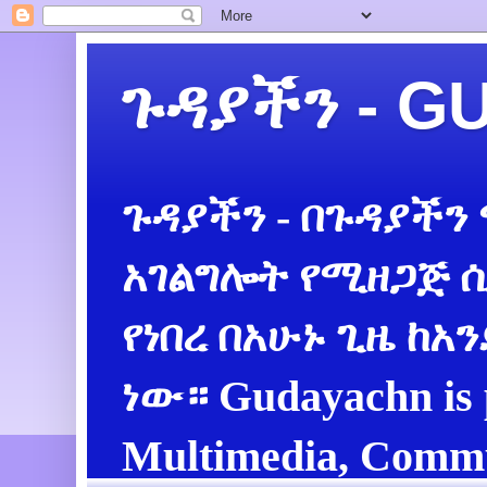
ጉዳያችን - 
ጉዳያችን - በጉዳያችን
አገልግሎት የሚዘጋጅ ሲ
የነበረ በአሁኑ ጊዜ ከአ
ነው። Gudayachn is 
Multimedia, Commu