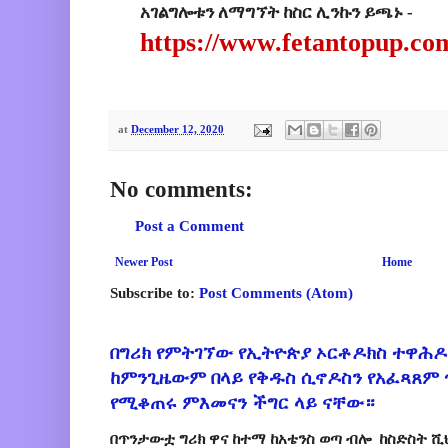
አገልግሎቱን ለማግኘት ከስር ሊንኩን ይጫኑ -
https://www.fetantopup.co
at
December 12, 2020
No comments:
Post a Comment
Newer Post
Home
Subscribe to:
Post Comments (Atom)
በግሪክ የምትገኘው የኢትዮጵያ ኦርቶዶክስ ተዋሕዶ
ከምንጊዜውም በላይ የቅዱስ ሲኖዶስን የአፈጻጸም
የሚቆጠሩ ምእመናን ችግር ላይ ናቸው።
በጥንታውቷ ግሪክ ዋና ከተማ ከአቴንስ ወጣ ብሎ ከስድስት ሺ