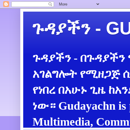
ጉዳያችን - 
ጉዳያችን - በጉዳያችን
አገልግሎት የሚዘጋጅ ሲ
የነበረ በአሁኑ ጊዜ ከአ
ነው። Gudayachn is 
Multimedia, Commu