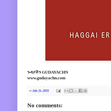
ጉዳያችን GUDAYACHN
www.gudayachn.com
at
July 31, 2019
No comments: