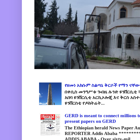
የዘመነ አክሱም ስልጣኔ ቅርሶች የማን ናቸው
በቀሲስ መንግሥቱ ጐበዜ ሉንድ ዩንቨርሲቲ ፣
አበባ ዩንቨርሲቲ አርኪኦሎጂ እና ቅርስ አስ
ዩንቨርስቲ የዶክትሬት...
GERD is meant to connect millions t
present papers on GERD
The Ethiopian herald News Paper A
REPORTER Addis Ababa *********
ADDIS ABABA - Over sixty-mil...