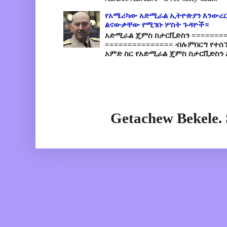
የአሜሪካው አድሚራል ኢትዮጵያን እንውረር
ልናውቃቸው የሚገቡ ሦስት ጉዳዮች።
አድሚራል ጄምስ ስታርቪድስን =========
=============== ብሉምበርግ የተሰ
አምድ ስር የአድሚራል ጄምስ ስታርቪድስን 
Getachew Bekele.