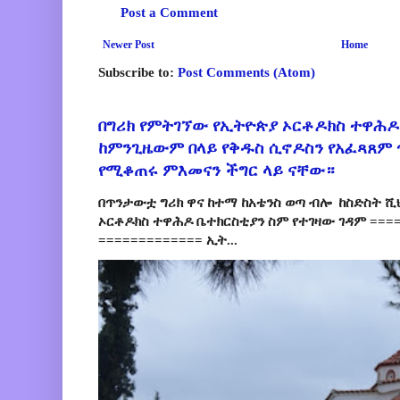
Post a Comment
Newer Post
Home
Subscribe to:
Post Comments (Atom)
በግሪክ የምትገኘው የኢትዮጵያ ኦርቶዶክስ ተዋሕዶ
ከምንጊዜውም በላይ የቅዱስ ሲኖዶስን የአፈጻጸም
የሚቆጠሩ ምእመናን ችግር ላይ ናቸው።
በጥንታውቷ ግሪክ ዋና ከተማ ከአቴንስ ወጣ ብሎ ከስድስት ሺ
ኦርቶዶክስ ተዋሕዶ ቤተክርስቲያን ስም የተገዛው ገዳም ====
============= ኢት...