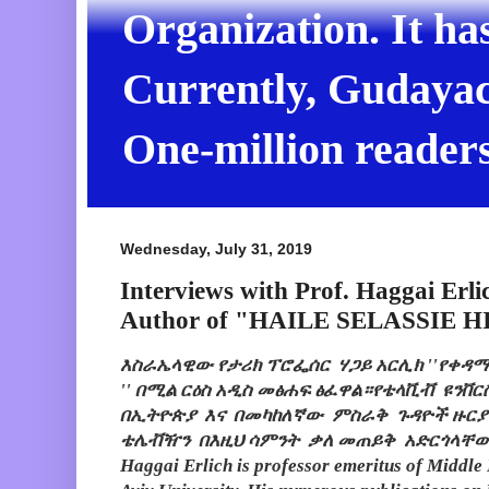
Organization. It ha
Currently, Gudayach
One-million readers
Wednesday, July 31, 2019
Interviews with Prof. Haggai Erli
Author of "HAILE SELASSIE HI
እስራኤላዊው የታሪክ ፕሮፌሰር ሃጋይ አርሊክ ''የቀዳማዊ
'' በሚል ርዕስ አዲስ መፅሐፍ ፅፈዋል።የቴላቪቭ ዩን
በኢትዮጵያ እና በመካከለኛው ምስራቅ ጉዳዮች ዙርያ
ቴሌቭዥን በእዚህ ሳምንት ቃለ መጠይቅ አድርጎላቸው
Haggai Erlich is professor emeritus of Middle 