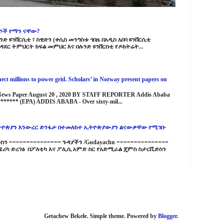
ርሶች የማን ናቸው?
ድ ዩንቨርሲቲ ፣ ስዊድን (ቀሲስ መንግስቱ ጎበዜ በአዲስ አበባ ዩንቨርሲቲ
ዳደር ትምህርት ክፍል መምህር እና በሉንድ ዩንቨርስቲ የዶክትሬት...
ct millions to power grid. Scholars’ in Norway present papers on
 News Paper August 20 , 2020 BY STAFF REPORTER Addis Ababa
****** (EPA) ADDIS ABABA - Over sixty-mil...
ዮጵያን እንውረር ድንፋታ በተመለከተ ኢትዮጵያውያን ልናውቃቸው የሚገቡ
 =============== ጉዳያችን /Gudayachn ===============
ሪካ ድረገፅ በፖለቲካ እና ፖሊሲ አምድ ስር የአድሚራል ጄምስ ስታርቪድስን
Getachew Bekele. Simple theme. Powered by
Blogger
.