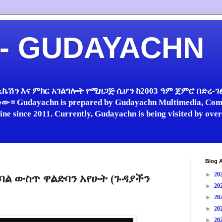
 - GUDAYACHN
ኬሽን እና ምክር አገልግሎት የሚዘጋጅ ሲሆን ከ2003 ዓም ጀምሮ በድረ-ገፅ 
 Gudayachn is prepared by Gudayachn Multimedia, Comm
line since 2011. Currently, Gudayachn is being visited by ov
Blog A
►
20
ልባል ውስጥ ዋልድባን አየሁት (ጉዳያችን
►
20
►
20
►
20
►
20