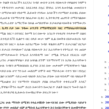
ው ትልቅ የአገራችን አነጋጋሪ ጉዳይ ውስጥ አንዱ የህወሓት የዋልድባ ገዳምን
ና የቅዱሳንን መቃብር እየፈነቀለ ስኳር ሸንኮራ አገዳ ለመትከል መወሰነኑን
ሳት በማያውቁት የከተማ ሕይወት የገዳሙ አባቶችን የተማፅኖ ደብዳቤ ይዘው
ው ሲጠይቁ ሃይማኖታዊ ከበሬታው ቢቀር ኢትዮጵያዊ ጨዋነት በማይገልፀው
 ለአሜሪካ ራድዮ አማርኛው ክፍል መግለፃቸው ይታወቃል።በወቅቱ ገዳማውያኑ
ል ኪዳን ቦታ ነው ገዳሙ ሀጥያት የማይሻገርበት ፣ዘር የማይዘራባት፣እህል
የሚል ነበር። በጎንደር ከተማ እና በውጭ አገራት የተለያዩ የተቃውሞ ሰልፍ
እንዲህ ከ70 ቢልዮን ብር በላይ ውጦ ዝም ሊል በወቅቱ በእየመድረኩ ላይ
ድርጎት ነበር። ሌላው አስገራሚው ጉዳይ ዋልድባ ለምን ይታረሳል? በርካታ
 ይታረስ የተባለው? ሲባል የህወሓት እና እራሳቸውን የትግራይ ጎሳ ጠበቃ
ይ የምትቃወሙት ትግራይ እንዳትለማ ነው¨ የሚል ትግራይ የእነርሱ ብቻ
ሲናገሩ ታዝበናቸዋል። ይህ አባባል ደግሞ ሃይማኖተኛ ነን እያሉ እራሳቸውን
►
ሁሉ ጉዳዩን ለማድበስበስ ቢያንስ እንደ ሰው መቃወም የሚገባቸውን ግልፅ
►
።ይህ ሁሉ ሆኖ ግን አቶ መለስም በሞት ወደ ማይቀረው ሳጥን ገቡ፣ የስኳር
►
ልቦ አንድም ሳይራመድ ባለበት እየረገጠ ይሄው አለ።የሰላም ባስ ባለቤቶች
►
የሚጠልዝ እና ሃይማኖት የእዚህን ያህል በጎጠኝነት ተቀይራለች እንዴ?
►
ሏቸዋል።ችግሩ ዛሬም ድረስ እውነትን ከመጋፈጥ ይልቅ ከአርባ ዓመት በፊት
►
ን ኢትዮጵያዊ ሊለውሱ የመዳከራቸው ድፍረት ነው።
►
20
ሚጋሩ ሁሉ ማንነት በሚገባ የተፈተሸበት ነው።እንደ ሰው የሚያስቡ ሳይሆን
►
20
ቸው የጎጥ መለክያ ብቻ ለማሰብ እራሳቸውን እና ስብእናቸውን ለመሸጣቸው
►
20