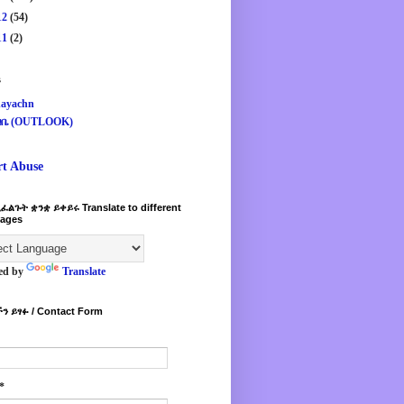
12
(54)
11
(2)
s
ayachn
ዛቤ (OUTLOOK)
rt Abuse
ፈልጉት ቋንቋ ይቀይሩ Translate to different
ages
ed by
Translate
ን ይፃፉ / Contact Form
*