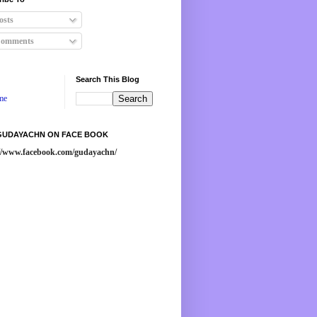
osts
omments
Search This Blog
me
 GUDAYACHN ON FACE BOOK
://www.facebook.com/gudayachn/