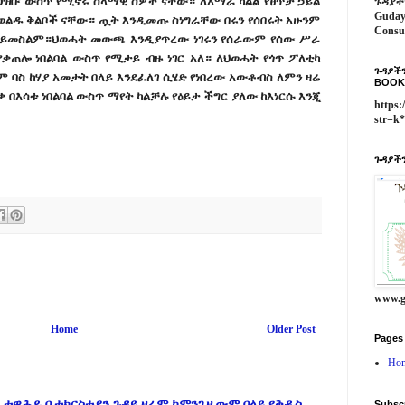
ህዝቡ ውስጥ የሚኖሩ ሰላማዊ ሰዎች ናቸው። ለአማራ ካልል የፀጥታ ኃይል
ጉዳያች
Guday
 ወልዱ ቅልቦች ናቸው። ጧት እንዲመጡ ስነግራቸው በሩን የሰበሩት አሁንም
Consu
ው አይመስልም።ህወሓት መውጫ እንዲያጥረው ነገሩን የሰራውም የሰው ሥራ
የቃጠሎ ነበልባል ውስጥ የሚታይ ብዙ ነገር አለ። ለህወሓት የጎጥ ፖለቲካ
ጉዳያችን
ም ባስ ከሃያ አመታት በላይ እንደፈለገ ሲሄድ የነበረው አውቶብስ ለምን ዛሬ
BOOK
 በእሳቱ ነበልባል ውስጥ ማየት ካልቻሉ የዕይታ ችግር ያለው ከእነርሱ እንጂ
https:
str=k
ጉዳያችን
www.g
Home
Older Post
Pages
Ho
 ተዋሕዶ ቤተክርስቲያን ጉዳይ ዛሬም ከምንጊዜውም በላይ የቅዱስ
Subsc