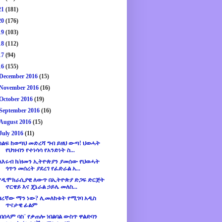
21
(181)
20
(176)
19
(103)
18
(112)
17
(94)
16
(155)
December 2016
(15)
November 2016
(16)
October 2016
(19)
September 2016
(16)
August 2016
(15)
July 2016
(11)
ሰልፍ ከወጣህ መድረሻ ግብ ይዘህ ውጣ! ህወሓት
የህዝብን የተነሳሳ የአንድነት ስ...
ለእሩብ ክ/ዘመን ኢትዮጵያን ያመሰው የህወሓት
ጎጥን መሰረት ያደረገ የፈድራል አ...
የዲሞክራሲያዊ ለውጥ በኢትዮጵያ ድጋፍ ድርጅት
ኖርዌይ እና ጄኔራል ኃይሌ መለስ...
ዘረኛው ማን ነው? ሊመለከቱት የሚገባ አዲስ
ጥናታዊ ፊልም
¨በሰላም ባስ¨ የቃጠሎ ነበልባል ውስጥ ዋልድባን