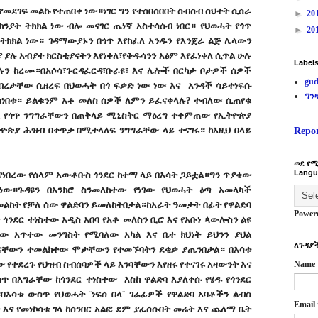
መደገፍ መልኩ የተጠበቀ ነው።ነገር ግን የተሰበሰበበት ስብስብ ስህተት ሲሰራ
►
20
ክንያት ትክክል ነው ብሎ መናገር ጤነኛ አስተሳሰብ ነበር። የህወሓት የጎጥ
►
20
ትክክል ነው። ገዳማውያኑን በጎጥ እየከፈለ አንዱን የእንጀራ ልጅ ሌላውን
ያ ያሉ አብያተ ክርስቲያናትን እየነቀለ፣የቅዱሳንን አፅም እየፈነቀለ ሲጥል ሁሉ
Label
ሲሉን ከረሙ።በአሶሳ፣ጉርዳፈርዳ፣ቡራዩ፣ እና ሌሎች በርካታ ቦታዎች ሰዎች
gud
ብረታቸው ሲዘረፍ በህወሓት በጎ ፍቃድ ነው ነው እና አንዳች ሳይተነፍሱ
ግን
 ሰነበቱ። ይልቁንም አቶ መለስ ሰዎች ለምን ይፈናቀላሉ? ተብለው ሲጠየቁ
ል የጎጥ ንግግራቸውን በጠቅላይ ሚኒስትር ማዕረግ ተቀምጠው የኢትዮጵያ
ጵያ ሕዝብ በቀጥታ በሚተላለፍ ንግግራቸው ላይ ተናገሩ። ከእዚህ በላይ
Repo
ወደ የሚ
Langu
ር የነበረው የሰላም አውቶቡስ ጎንደር ከተማ ላይ በእሳት ጋይቷል።ግን ጥያቄው
ነው።ጉዳዩን በአንክሮ ስንመለከተው የነገው የህወሓት ዕጣ አመላካች
ልከት የቻለ ሰው ዋልድባን ይመለከትበታል።ከአራት ዓመታት በፊት የዋልድባ
Power
ጎንደር ተነስተው አዲስ አበባ የአቶ መለስን ቢሮ እና የአቡነ ጳውሎስን ልዩ
ው አጥተው መንግስት የሚባለው አካል እና ቤተ ክህነት ይህንን ያህል
ለጉዳያች
ቸውን ተመልክተው ሞታቸውን የተመኙባትን ደቂቃ ያጤንበታል። በእሳቱ
 የተደረጉ የህዝብ ስብሰባዎች ላይ እንባቸውን እየዘሩ የተናገሩ አዛውንት እና
Name
ጥ በእግራቸው ከጎንደር ተነስተው እስከ ዋልድባ እያለቀሱ የሄዱ የጎንደር
እሳቱ ውስጥ የህወሓት ¨ነፍሰ በላ¨ ገራፊዎች የዋልድባ አባቶችን ልብስ
Email
 እና የመነኮሳቱ ገላ ከሰንበር አልፎ ደም ያፈሰሱበት መሬት እና ጨለማ ቤት