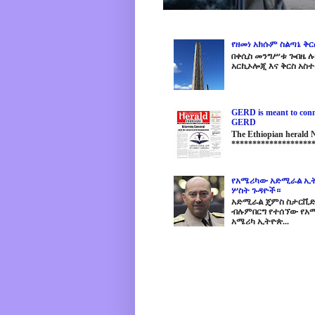
የዘመነ አክሱም ስልጣኔ ቅ
በቀሲስ መንግሥቱ ጐበዜ ሉን
አርኪኦሎጂ እና ቅርስ አስተ
GERD is meant to conne
GERD
The Ethiopian herald
********************
የአሜሪካው አድሚራል ኢት
ሦስት ጉዳዮች።
አድሚራል ጄምስ ስታርቪድስን
ብሉምበርግ የተሰኘው የአሜ
አሜሪካ ኢትዮጵ...