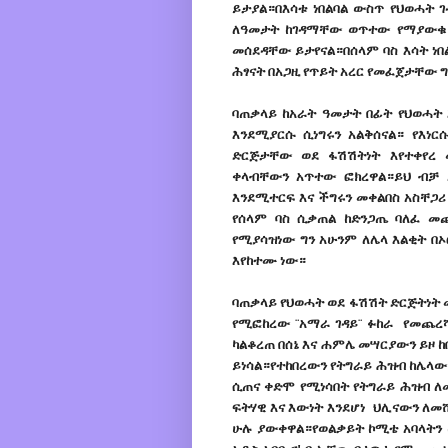
ይታያል።በእሳቱ ነበልባል ውስጥ የህወሓት 
ለዓመታት ከገዳማቸው ወጥተው የማያውቁ መ
መሰደዳቸው ይታየናል።በሰላም ባስ እሳት ነ
ሕፃናት በአጋዚ የጥይት አረር የመፈጀታቸው 
ባጠቃላይ ከአራት ዓመታት በፊት የህወሓት
እንደሚያርሱ ሲነግሩን አልቅሰናል። የእነ
ድርጅታቸው ወደ ፋሽሽትነት እየተቀየረ 
ቀላብቸውን አጥተው ፎክረዋል።ይህ ብቻ አ
እንደሚተርፍ እና ችግሩን መቀልበስ አስቸጋሪ
የሰላም ባስ ሲቃጠል ከድንጋጤ ባለፈ መጪ
የሚያሳዝነው ግን አሁንም ለሌላ እልቂት በ
እየከተሙ ነው።
ባጠቃላይ የህወሓት ወደ ፋሽሽት ድርጅትነት መ
የሚፎከረው ¨አማራ ገዳይ¨ ፉከራ የመጨረ
ካልቆረጠ በሰኔ እና ሐምሌ መሣርያውን ይዞ ከ
ይነሳል።የተከበረውን የትግራይ ሕዝብ ከሌ
ሲጠና ቀድሞ የሚነሳበት የትግራይ ሕዝብ ለመ
ፍትሃዊ እና እውነት እንደሆነ ህሊናውን ለመ
ሁሉ ያውቀዋል።የወልቃይት ኮሚቴ አባላትን 