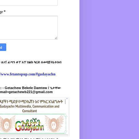
ge
*
 ዜና! ፈጣን ቶፕ አፕ ስልክ ካርድ ለወዳጅ፣ቤተሰብ
://www.fetantopup.com/#gudayachn
r : - Getachew Bekele Damtew / ጌታቸው
-mail=getachewb221@gmail.com