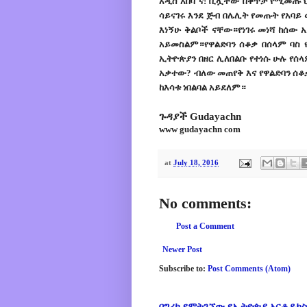
አዲስ አበባ ና! ቢሏቸው በቀጥታ የሚመጡ 
ሳይናገሩ እንደ ጅብ በሌሊት የመጡት የአባይ
እነኝሁ ቅልቦች ናቸው።የነገሩ መነሻ ከሰ
አይመስልም።የዋልድባን ሰቆቃ በሰላም ባስ 
ኢትዮጵያን በዘር ሊለበልቡ የተነሱ ሁሉ የሰላ
አቃተው? ብለው መጠየቅ እና የዋልድባን ሰቆቃ
ከእሳቱ ነበልባል አይደለም።
ጉዳያች Gudayachn
www gudayachn com
at
July 18, 2016
No comments:
Post a Comment
Newer Post
Subscribe to:
Post Comments (Atom)
በግሪክ የምትገኘው የኢትዮጵያ ኦርቶዶክስ