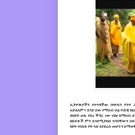
ኢትዮጵያችን የተጎዳችው በጭፍን የጎጥ
አይደለም። እንደ ሰው የማሰብ ተፈጥሯዊ ክህ
ድህነት ሁሉ የእኔ ችግር ነው ብሎ ከማሰብ
ክስተቶች ምን እንደሚያስቡ ሃሳባቸውን በቀ
ከየት ተነስቶ የት ላይ እየደረሰ መሆኑን ለማ