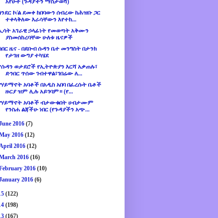
አየሁት (ጉዳያችን ማስታወሻ)
ጎንደር ኮ/ል ደመቀ ከበባውን ሰብረው ከሕዝቡ ጋር
ተቀላቅለው እራሳቸውን እየተከ...
ኢሳት አገራዊ ኃላፊነት የመወጣት አቅሙን
ያስመሰከረባቸው ሁለቱ ዜናዎች
ሰበር ዜና - በደቡብ ሱዳን ቤተ መንግስት በታንክ
የታገዘ ውግያ ተካሄደ
የሱዳን ወታደሮች የኢትዮጵያን እርሻ አቃጠሉ፣
ድንበር ጥሰው ገብተዋል፣ገበሬው ለ...
የሃይማኖት አባቶች በአዲስ አበባ በፈረሱት ቤቶች
ዙርያ ዝም ሊሉ አይገባም። (የ...
የሃይማኖት አባቶች ብታውቁበት ሀብታሙም
የንስሐ ልጃችሁ ነበር (የጉዳያችን አጭ...
June 2016
(7)
May 2016
(12)
April 2016
(12)
March 2016
(16)
February 2016
(10)
January 2016
(6)
15
(122)
14
(198)
13
(167)