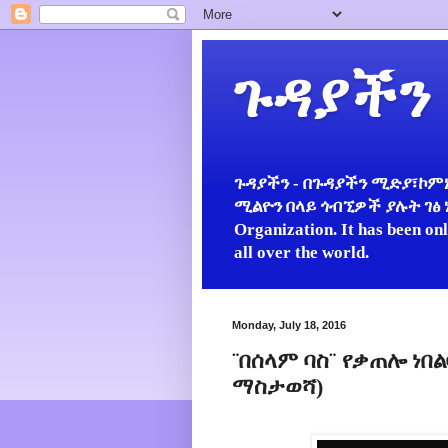
ጉዳያችን
ጉዳያችን - በጉዳያችን ሚድያ፣ኮምኒ
ሚልዮን በላይ ጎብኚዎች ያሉት ገፅ ነው።
Organization. It has been on
all over the world.
Monday, July 18, 2016
¨በሰላም ባስ¨ የቃጠሎ ነበ
ማስታወሻ)