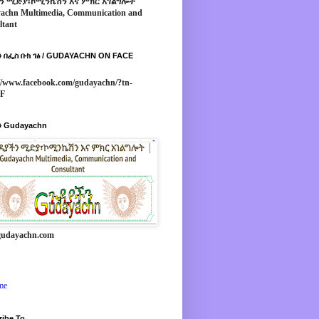
ን ሚድያ፣ኮሚንኬሽን እና ምክር አገልግሎት
achn Multimedia, Communication and
ltant
 በፌስ ቡክ ገፅ / GUDAYACHN ON FACE
//www.facebook.com/gudayachn/?tn-
*F
 Gudayachn
udayachn.com
me
ribe To