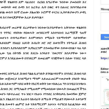
ገዳዮች ዋልድባን ደም ባፈሰሰና በረከሰ እግራቸው ገብተው ያመሱበት እና
ነኮሳት ወደ ሱዳን እና ኤርትራ ሌት በቁር ቀን በሐሩር እየተንከራተቱ
Messa
በልባል ውስጥ እነኛ ሮጠው ያልጠገቡ ኦሮምኛ ተናጋሪ ኢትዮጵያውያን ታዳጊ
ግፍ እና የወላጆቻቸው እሪታ ይታየናል።
 እብሪተኛ መሪዎቹ ደረታቸውን ነፍተው፣አንገታቸውን አቅንተው ዋልድባን
ርሱን ንግግር ተከትሎ የህወሓት መንደርተኛ አስተሳሰብ አራማጆች ጎጠኛ
መሆኑን ስንነግራቸው፣ እናምነዋለን የሚሉት ሃይማኖትም ሳይገዛቸው
ይደለም የእዚህ አይነት እብሪት ዞሮ ዞሮ ለወገናችን የትግራይ ሕዝብ
 እንደሆነ እያለሳለስንም እያከረርንም ስንመክራቸው ስቀውብናል። ዛሬ ላይ
አስድሳች
ይላኩ!
ው ጊዜ በትንሹ እንደ እነርሱ አገላለጥ ¨በወጋገን¨ እየታያቸው ነው።
ኦሮምያ እንደፈፀሙት በጎንደርም ለመፈፀም ሳንጃቸውን ስለው ጎንደር ላይ
https
Edito
በቀለ e
ቀየር ለትግራይ ሕዝብ ግልፅ ሊሆንለት ይገባል።የሰሞኑ በጎንደር ሕዝብ ላይ
ሻው መጀመርያ እንደሚሆን ማንም አይጠራጠርም።መታወቅ ያለበት ገበሬ
ቤቱ አይወጣም።ይህ ወቅት የእርሻ ወቅት ነው።ከቆረጠ ግን እንዲህ እንዳሁኑ
ላው ሕዝብ ጋር በማጋጨት የሚጠቀም የሚመስለው ህወሓት በመጨርሻ ችግሩ
ሆኑ ባይተራጠር ጥሩ ነበር። የአሁኑ የጎንደር እንቅስቃሴ ከመነሻው ጀምሮ
ሸፈን ያልፈለገ እና እራሱን ከእብሪት ለማራቅ የሚፈልግ የህወሓት አቀንቃኝ
ኮ/ል ደመቀን ጨምሮ አቶ ሃይለማርያም አሁኑኑ ላናግርህ እፈልጋለሁ ወደ