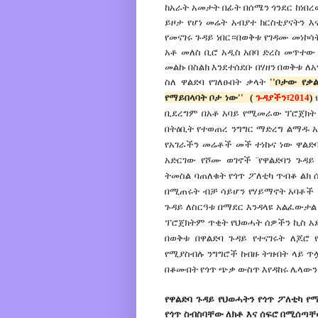
ከአራት አመታት በፊት በሰሜን ጎንደር ከነበረ
ይዞታ የሆነ መሬት አብያተ ክርስቲያናትን እ
የመናገሩ ጉዳይ ነበር።በወቅቱ የገዳሙ መነኮ
አቶ መለስ ቢሮ አዲስ አበባ ድረስ መጥተ
መልኩ በስልክ እንደተሰደቡ በሃዘን በወቅቱ
ስለ ዋልድባ የገለፁበት ቃላት
''ቦታው የቃ
የማይበላባት ቦታ ነው'' (
ጉዳያችን፣2014
)
ቢደረግም በአቶ አባይ የሚመራው ፕሮጀክት 
በትዕቢት የተወጠረ ንግግር ማድረግ ልማዱ አ
የአገራችን መሬቶች መች ተነኩና ነው ዋልድባ
አድርገው የሾሙ ወገኖች ¨የዋልድባን ጉዳ
ትመስል ባጠለቁት የጎጥ ፖለቲካ ጥብቆ ልክ 
በሚጠሩት ብቻ ሳይሆን የሃይማኖት አባቶች 
ጉዳይ ለስርዓቱ በማደር እንዳላዩ አልፈውታል
ፕሮጀክትም ጥቂት የህወሓት ሰዎችን ኪስ አደ
በወቅቱ በዋልድባ ጉዳይ የተናገሩት ለጆሮ 
የሚያስብሉ ንግግሮች ከብዙ ትዝብት ላይ ጥ
በቆሙበት የጎጥ ጭቃ ውስጥ እየዳከሩ ሌላው
የዋልድባ ጉዳይ የህወሓትን የጎጥ ፖለቲካ የ
የጎጥ ስብስባቸው ለክቶ እና ሰፍሮ በሚሰጣ