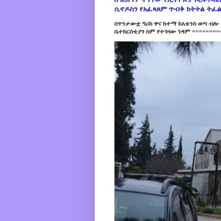
ሲኖዶስን የአፈጻጸም ጥብቅ ክትትል ትፈ
በጥንታውቷ ግሪክ ዋና ከተማ ከአቴንስ ወጣ ብሎ 
ቤተክርስቲያን ስም የተገዛው ገዳም =========