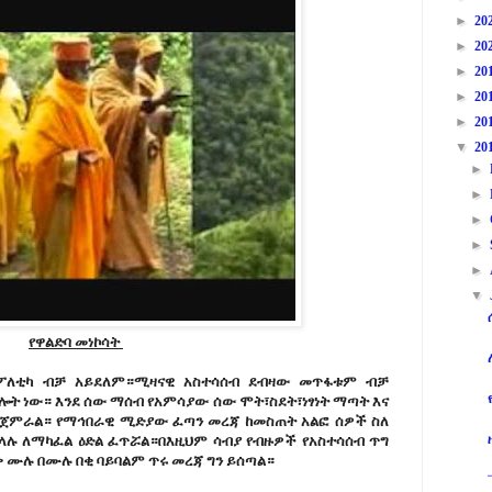
►
20
►
20
►
20
►
20
►
20
▼
20
►
►
►
►
►
▼
የዋልድባ መነኮሳት
 ፖለቲካ ብቻ አይደለም።ሚዛናዊ አስተሳሰብ ደብዛው መጥፋቱም ብቻ
ሎት ነው። እንደ ሰው ማሰብ የአምሳያው ሰው ሞት፣ስደት፣ነፃነት ማጣት እና
 ይጀምራል። የማኅበራዊ ሚድያው ፈጣን መረጃ ከመስጠት አልፎ ሰዎች ስለ
ላሉ ለማካፈል ዕድል ፈጥሯል።በእዚህም ሳብያ የብዙዎች የአስተሳሰብ ጥግ
ወቅ ሙሉ በሙሉ በቂ ባይባልም ጥሩ መረጃ ግን ይሰጣል።