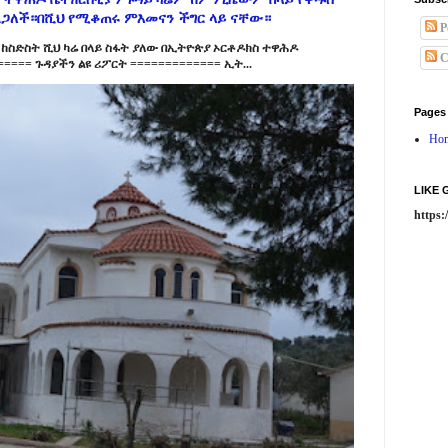
ልጋለች።በሺህ የሚቆጠሩ ምእመናን ችግር ላይ ናቸው።
P
ከስድስት ሺህ ካሬ በላይ ስፋት ያለው በኢትዮጵያ ኦርቶዶክስ ተዋሕዶ
C
==== ጉዳያችን ልዩ ሪፖርት ============= ኢት...
Pages
Ho
LIKE
https