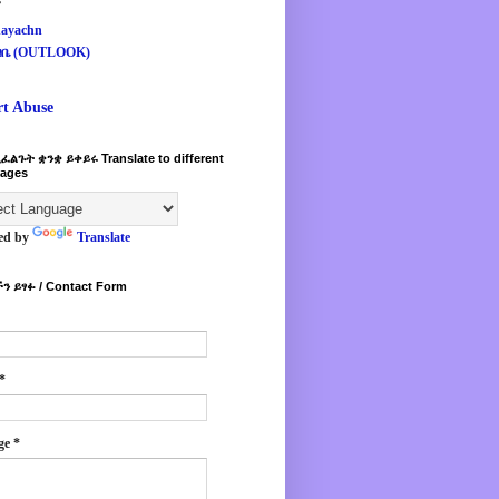
s
ayachn
ዛቤ (OUTLOOK)
rt Abuse
ፈልጉት ቋንቋ ይቀይሩ Translate to different
ages
ed by
Translate
ን ይፃፉ / Contact Form
*
ge
*