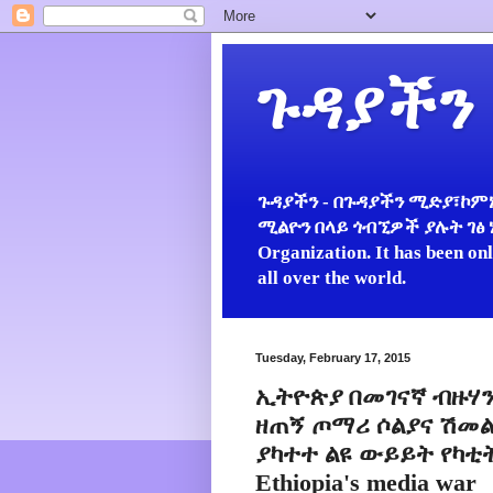
ጉዳያችን
ጉዳያችን - በጉዳያችን ሚድያ፣ኮምኒ
ሚልዮን በላይ ጎብኚዎች ያሉት ገፅ ነው።
Organization. It has been on
all over the world.
Tuesday, February 17, 2015
ኢትዮጵያ በመገናኛ ብዙሃን
ዘጠኝ ጦማሪ ሶልያና ሽመል
ያካተተ ልዩ ውይይት የካቲት 1
Ethiopia's media war