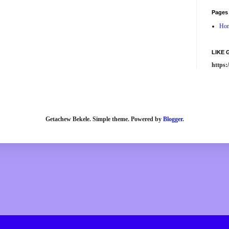
Pages
Ho
LIKE
https
Getachew Bekele. Simple theme. Powered by
Blogger
.