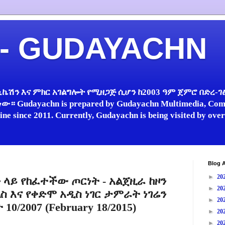
 - GUDAYACHN
ኬሽን እና ምክር አገልግሎት የሚዘጋጅ ሲሆን ከ2003 ዓም ጀምሮ በድረ-ገፅ 
 Gudayachn is prepared by Gudayachn Multimedia, Comm
line since 2011. Currently, Gudayachn is being visited by ov
Blog A
►
20
 ላይ የከፈተችው ጦርነት - አልጀዚራ ከዞን
►
20
ስ እና የቀድሞ አዲስ ነገር ታምራት ነገሬን
►
20
0/2007 (February 18/2015)
►
20
►
20