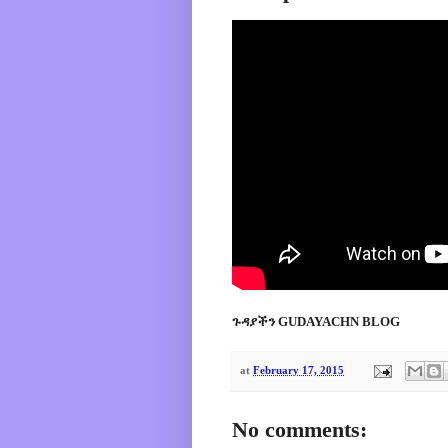
ጉዳያችን GUDAYACHN BLOG
at
February 17, 2015
No comments: