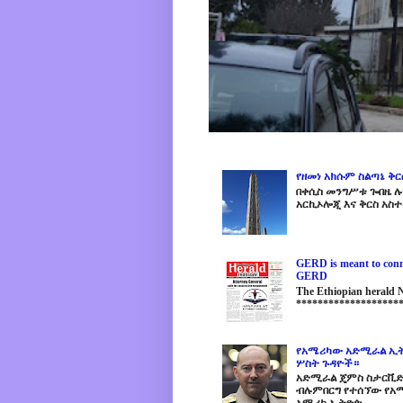
የዘመነ አክሱም ስልጣኔ ቅ
በቀሲስ መንግሥቱ ጐበዜ ሉን
አርኪኦሎጂ እና ቅርስ አስተ
GERD is meant to conne
GERD
The Ethiopian herald
********************
የአሜሪካው አድሚራል ኢት
ሦስት ጉዳዮች።
አድሚራል ጄምስ ስታርቪድስን
ብሉምበርግ የተሰኘው የአሜ