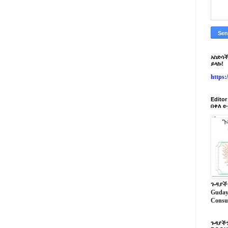
አስድሳች
ይላኩ!
https
Edito
በቀለ e
ጉዳያች
Guday
Consu
ጉዳያችን