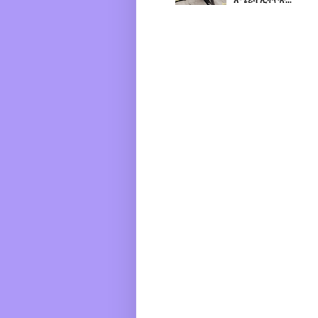
አሜሪካ ኢትዮጵ...