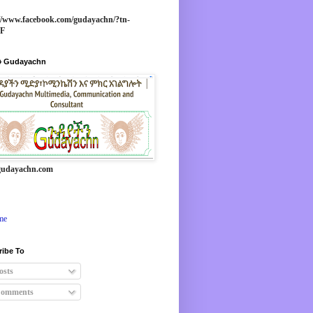
//www.facebook.com/gudayachn/?tn-
*F
 Gudayachn
udayachn.com
me
ribe To
osts
omments