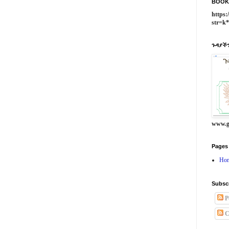
BOOK
https:
str=k
ጉዳያችን
www.g
Pages
Ho
Subsc
P
C