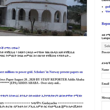
Label
gud
ግን
Repo
ወደ የሚ
Langu
ርሶች የማን ናቸው?
ድ ዩንቨርሲቲ ፣ ስዊድን (ቀሲስ መንግስቱ ጎበዜ በአዲስ አበባ ዩንቨርሲቲ
Power
ዳደር ትምህርት ክፍል መምህር እና በሉንድ ዩንቨርስቲ የዶክትሬት...
ለጉዳያች
Name
ct millions to power grid. Scholars’ in Norway present papers on
 News Paper August 20 , 2020 BY STAFF REPORTER Addis Ababa
****** (EPA) ADDIS ABABA - Over sixty-mil...
Email
ዮጵያን እንውረር ድንፋታ በተመለከተ ኢትዮጵያውያን ልናውቃቸው የሚገቡ
Messa
 =============== ጉዳያችን /Gudayachn ===============
ሪካ ድረገፅ በፖለቲካ እና ፖሊሲ አምድ ስር የአድሚራል ጄምስ ስታርቪድስን