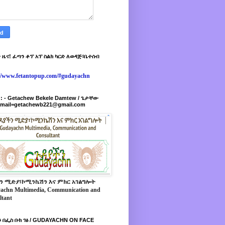
 ዜና! ፈጣን ቶፕ አፕ ስልክ ካርድ ለወዳጅ፣ቤተሰብ
://www.fetantopup.com/#gudayachn
r : - Getachew Bekele Damtew / ጌታቸው
-mail=getachewb221@gmail.com
ን ሚድያ፣ኮሚንኬሽን እና ምክር አገልግሎት
achn Multimedia, Communication and
ltant
 በፌስ ቡክ ገፅ / GUDAYACHN ON FACE