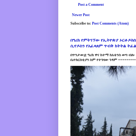
Post a Comment
Newer Post
Subscribe to:
Post Comments (Atom)
በግሪክ የምትገኘው የኢትዮጵያ ኦርቶዶክስ
ሲኖዶስን የአፈጻጸም ጥብቅ ክትትል ትፈ
በጥንታውቷ ግሪክ ዋና ከተማ ከአቴንስ ወጣ ብሎ 
ቤተክርስቲያን ስም የተገዛው ገዳም =========