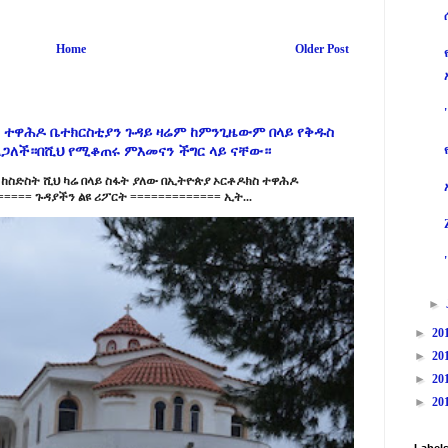
Home
Older Post
 ተዋሕዶ ቤተክርስቲያን ጉዳይ ዛሬም ከምንጊዜውም በላይ የቅዱስ
ልጋለች።በሺህ የሚቆጠሩ ምእመናን ችግር ላይ ናቸው።
ከስድስት ሺህ ካሬ በላይ ስፋት ያለው በኢትዮጵያ ኦርቶዶክስ ተዋሕዶ
==== ጉዳያችን ልዩ ሪፖርት ============= ኢት...
►
►
20
►
20
►
20
►
20