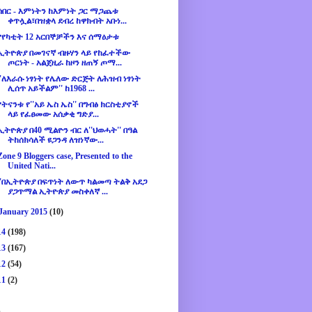
ሰበር - እምነትን ከእምነት ጋር ማጋጨቱ
ቀጥሏል፣በዝቋላ ደብረ ከዋክብት አቡነ...
የየካቲት 12 አርበኞቻችን እና ሰማዕታቱ
ኢትዮጵያ በመገናኛ ብዙሃን ላይ የከፈተችው
ጦርነት - አልጀዚራ ከዞን ዘጠኝ ጦማ...
''ለእራሱ ነፃነት የሌለው ድርጅት ለሕዝብ ነፃነት
ሊሰጥ አይችልም'' ከ1968 ...
የትናንቱ የ''አይ ኤስ ኤስ'' በግብፅ ክርስቲያኖች
ላይ የፈፀመው አሰቃቂ ግድያ...
ኢትዮጵያ በ40 ሚልዮን ብር ለ''ህወሓት'' በዓል
ትከሰክሳለች ዩጋንዳ ለዝነኛው...
Zone 9 Bloggers case, Presented to the
United Nati...
''በኢትዮጵያ በፍጥነት ለውጥ ካልመጣ ትልቅ አደጋ
ያጋጥማል ኢትዮጵያ መስቀለኛ ...
January 2015
(10)
14
(198)
13
(167)
12
(54)
11
(2)