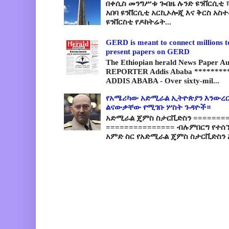
በቀሲስ መንግሥቱ ጐበዜ ሉንድ ዩንቨርሲቲ ፣
አበባ ዩንቨርሲቲ አርኪኦሎጂ እና ቅርስ አስ
ዩንቨርስቲ የዶክትሬት...
GERD is meant to connect millions t
present papers on GERD
The Ethiopian herald News Paper A
REPORTER Addis Ababa *********
ADDIS ABABA - Over sixty-mil...
የአሜሪካው አድሚራል ኢትዮጵያን እንውረር
ልናውቃቸው የሚገቡ ሦስት ጉዳዮች።
አድሚራል ጄምስ ስታርቪድስን =========
=============== ብሉምበርግ የተሰ
አምድ ስር የአድሚራል ጄምስ ስታርቪድስን 