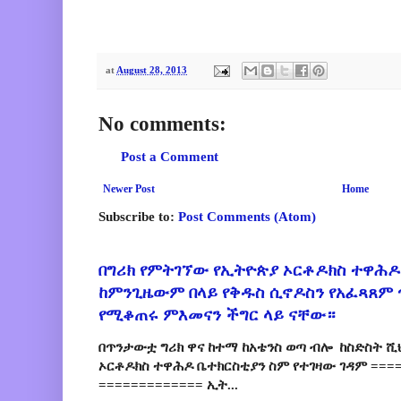
at
August 28, 2013
No comments:
Post a Comment
Newer Post
Home
Subscribe to:
Post Comments (Atom)
በግሪክ የምትገኘው የኢትዮጵያ ኦርቶዶክስ ተዋሕዶ
ከምንጊዜውም በላይ የቅዱስ ሲኖዶስን የአፈጻጸም
የሚቆጠሩ ምእመናን ችግር ላይ ናቸው።
በጥንታውቷ ግሪክ ዋና ከተማ ከአቴንስ ወጣ ብሎ ከስድስት ሺ
ኦርቶዶክስ ተዋሕዶ ቤተክርስቲያን ስም የተገዛው ገዳም ====
============= ኢት...