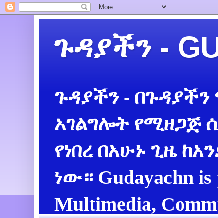
ጉዳያችን - 
ጉዳያችን - በጉዳያችን
አገልግሎት የሚዘጋጅ ሲ
የነበረ በአሁኑ ጊዜ ከአ
ነው። Gudayachn is 
Multimedia, Commu