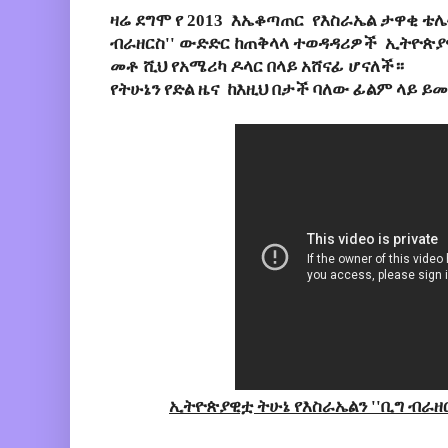
ዛሬ ደግሞ የ 2013 እኤቆጣጠር የእስራኤል ታዋቂ ቴሌ
ብራዘርስ'' ውድድር ከጠቅላላ ተወዳዳሪዎች ኢትዮጵያዊ
መቶ ሺህ የአሜሪካ ዶላር በላይ አሸናፊ ሆናለች።
የትሁኔን የድል ዜና ከእዚህ በታች ባለው ፊልም ላይ ይ
ኢትዮጵያዊቷ ትሁኔ የእስራኤልን ''ቢግ ብራዘር