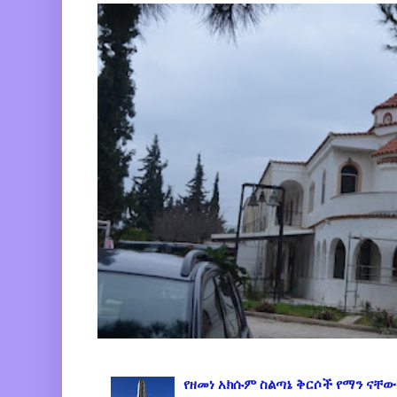
የዘመነ አክሱም ስልጣኔ ቅርሶች የማን ናቸው