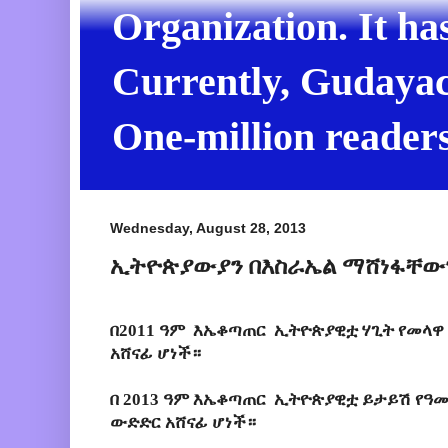
Organization. It ha
Currently, Gudayach
One-million readers
Wednesday, August 28, 2013
ኢትዮጵያውያን በእስራኤል ማሸነፋቸውን
በ2011 ዓም እኤቆጣጠር ኢትዮጵያዊቷ ሃጊት የመላዋ 
አሸናፊ ሆነች።
በ 2013 ዓም እኤቆጣጠር ኢትዮጵያዊቷ ይታይሽ የዓመቱ
ውድድር አሸናፊ ሆነች።