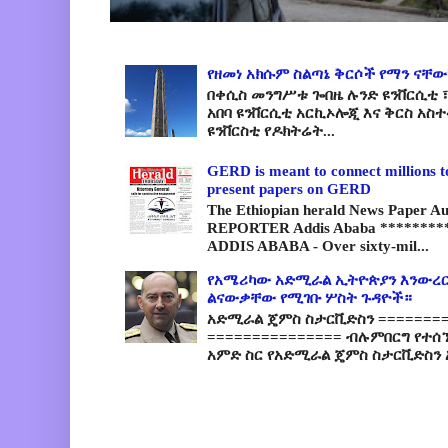
የዘመነ አክሱም ስልጣኔ ቅርሶች የማን ናቸው
በቀሲስ መንግሥቱ ጐበዜ ሉንድ ዩንቨርሲቲ ፣
አበባ ዩንቨርሲቲ አርኪኦሎጂ እና ቅርስ አስ
ዩንቨርስቲ የዶክትሬት...
GERD is meant to connect millions t
present papers on GERD
The Ethiopian herald News Paper A
REPORTER Addis Ababa *********
ADDIS ABABA - Over sixty-mil...
የአሜሪካው አድሚራል ኢትዮጵያን እንውረር
ልናውቃቸው የሚገቡ ሦስት ጉዳዮች።
አድሚራል ጄምስ ስታርቪድስን =========
=============== ብሉምበርግ የተሰ
አምድ ስር የአድሚራል ጄምስ ስታርቪድስን 