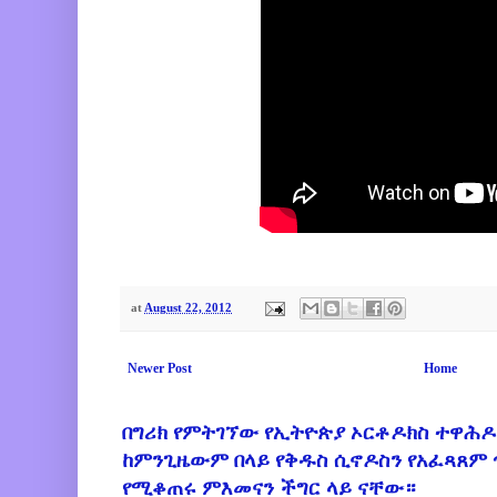
at
August 22, 2012
Newer Post
Home
በግሪክ የምትገኘው የኢትዮጵያ ኦርቶዶክስ ተዋሕዶ
ከምንጊዜውም በላይ የቅዱስ ሲኖዶስን የአፈጻጸም
የሚቆጠሩ ምእመናን ችግር ላይ ናቸው።