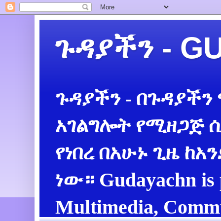
ጉዳያችን - 
ጉዳያችን - በጉዳያችን
አገልግሎት የሚዘጋጅ ሲ
የነበረ በአሁኑ ጊዜ ከአ
ነው። Gudayachn is 
Multimedia, Commu