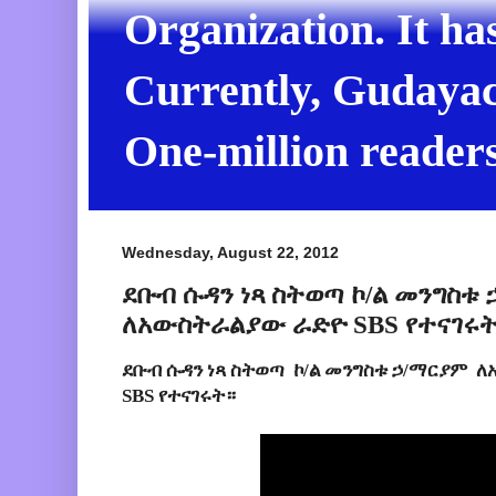
Organization. It ha
Currently, Gudayach
One-million readers
Wednesday, August 22, 2012
ደቡብ ሱዳን ነጻ ስትወጣ ኮ/ል መንግስቱ
ለአውስትራልያው ራድዮ SBS የተናገሩት
ደቡብ ሱዳን ነጻ ስትወጣ ኮ/ል መንግስቱ ኃ/ማርያም 
SBS የተናገሩት።