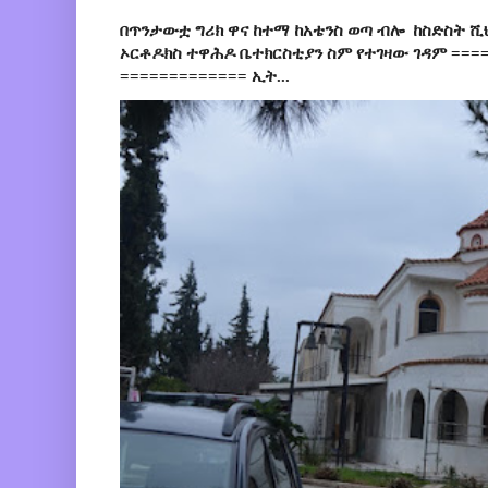
በጥንታውቷ ግሪክ ዋና ከተማ ከአቴንስ ወጣ ብሎ ከስድስት ሺ
ኦርቶዶክስ ተዋሕዶ ቤተክርስቲያን ስም የተገዛው ገዳም ====
============= ኢት...