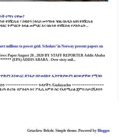
ርሶች የማን ናቸው?
ድ ዩንቨርሲቲ ፣ ስዊድን (ቀሲስ መንግስቱ ጎበዜ በአዲስ አበባ ዩንቨርሲቲ
ዳደር ትምህርት ክፍል መምህር እና በሉንድ ዩንቨርስቲ የዶክትሬት...
ct millions to power grid. Scholars’ in Norway present papers on
 News Paper August 20 , 2020 BY STAFF REPORTER Addis Ababa
****** (EPA) ADDIS ABABA - Over sixty-mil...
ዮጵያን እንውረር ድንፋታ በተመለከተ ኢትዮጵያውያን ልናውቃቸው የሚገቡ
 =============== ጉዳያችን /Gudayachn ===============
ሪካ ድረገፅ በፖለቲካ እና ፖሊሲ አምድ ስር የአድሚራል ጄምስ ስታርቪድስን
Getachew Bekele. Simple theme. Powered by
Blogger
.