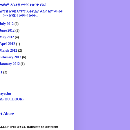
መልካም እሴቶቿ የተጎሳቆሉባት ሃገር!
¨ሰማሽ አንቺ እማማ ኢትዮዽያ ቃል የ እምነት ዕዳ
ነው እንጂ የ አባት የ እናት...
July 2012
(2)
June 2012
(3)
May 2012
(4)
April 2012
(1)
March 2012
(2)
February 2012
(6)
January 2012
(1)
11
(2)
s
ayachn
ዛቤ (OUTLOOK)
rt Abuse
ፈልጉት ቋንቋ ይቀይሩ Translate to different