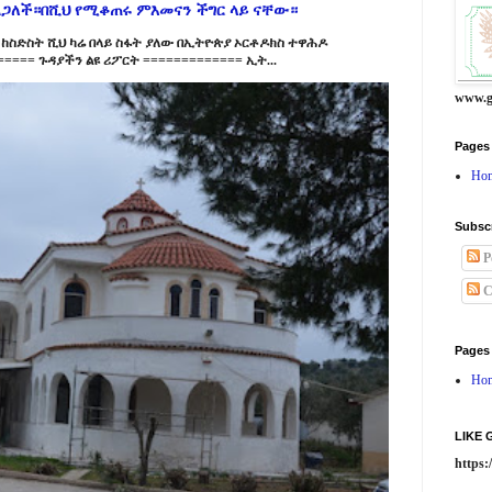
ልጋለች።በሺህ የሚቆጠሩ ምእመናን ችግር ላይ ናቸው።
ከስድስት ሺህ ካሬ በላይ ስፋት ያለው በኢትዮጵያ ኦርቶዶክስ ተዋሕዶ
==== ጉዳያችን ልዩ ሪፖርት ============= ኢት...
www.g
Pages
Ho
Subsc
P
C
Pages
Ho
LIKE
https