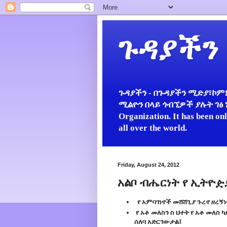
ጉዳያችን
ጉዳያችን - በጉዳያችን ሚድያ፣ኮምኒ
ሚልዮን በላይ ጎብኚዎች ያሉት ገፅ ነው።
Organization. It has been on
all over the world.
Friday, August 24, 2012
አልቦ ብሔርነት የ ኢትዮዽያ 
የ አምባገነኖች መሸሸጊያ ጉረኖ ዘረኝነት
የ አቶ መለስን ስ ህተት የ አቶ መለስ 
ሰለባ አድርገውታል፤