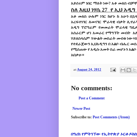
አይሰሩም ነበር ማለት ነው? አቶ መለስ ብቻቸ
ስለ እዚህ ነሃሴ 27 የ ኢህ አዲግ
አቶ መለስ ሁሉም ነገር ከሆኑ ከ አሁን በ
አረፍተነገር ለመናገር ሞራላዊ ብቃት ሊኖራ
አዲግ ፕሮግራም የመመራት ሞራላዊ ግዴታ 
አሰራርም ሆነ አመራር የማግኘት መብት አለኝ
ሃይለስላሴም ሃውልት መስራት መብቱ ነው።ስለ እ
የተደራጀውን ኢህአዲግን በ አልቦ ብሔር መ
የሚሰጠው የ አዲሱ አመት ስራ መሆኑን አልቦ 
አበቃሁ።
at
August 24, 2012
No comments:
Post a Comment
Newer Post
Subscribe to:
Post Comments (Atom)
በግሪክ የምትገኘው የኢትዮጵያ ኦርቶዶክስ