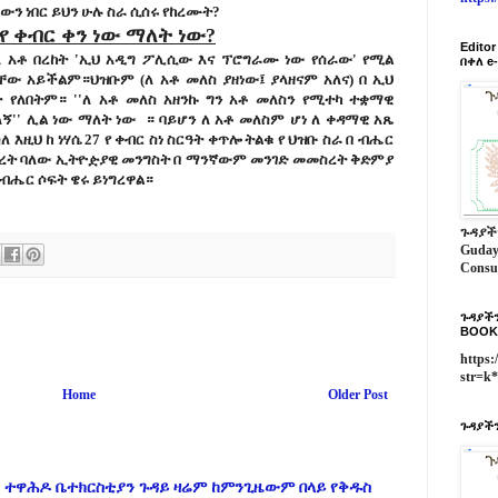
ውን ነበር ይህን ሁሉ ስራ ሲሰሩ የከረሙት?
 የ ቀብር ቀን ነው ማለት ነው?
Edito
ኋላ አቶ በረከት 'ኢህ አዲግ ፖሊሲው እና ፕሮግራሙ ነው የሰራው' የሚል
በቀለ e
ቸው አይችልም።ህዝቡም (ለ አቶ መለስ ያዘነው፤ ያላዘናም አለና) በ ኢህ
የለበትም። ''ለ አቶ መለስ አዘንኩ ግን አቶ መለስን የሚተካ ተቋማዊ
'' ሊል ነው ማለት ነው ። ባይሆን ለ አቶ መለስም ሆነ ለ ቀዳማዊ አጼ
ዚህ ከ ነሃሴ 27 የ ቀብር ስነ ስርዓት ቀጥሎ ትልቁ የ ህዝቡ ስራ በ ብሔር
ሰረት ባለው ኢትዮዽያዊ መንግስት በ ማንኛውም መንገድ መመስረት ቅድምያ
ብሔር ሶፍት ዌሩ ይነግረዋል።
ጉዳያች
Guday
Consu
ጉዳያችን
BOOK
https:
str=k
Home
Older Post
ጉዳያችን
 ተዋሕዶ ቤተክርስቲያን ጉዳይ ዛሬም ከምንጊዜውም በላይ የቅዱስ