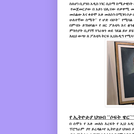
ስለሆነ ቢያንስ አዲስ ነገር ሲሰማ ስሜታዊነት
የመጀመርያው በ አይነ ህሊናው ተቃዋሚ መ
መሰልው እና ቀድሞ አቶ መለስን በሚገባ ቦታ 
ሁለተኛው ስሜት'' የ ሆድ ብሶት'' የሚባል
በምናቡ ይገነዘባል። የ ዘር ፖለቲካ እና ቋ
ምክንያት ቢያገኝ ሃገሪቱን ወደ ገደል ይዞ ይ
እዚህ ውጭ ለ ፖለቲካ ትርፍ ኢህአዲግ የሚ
የ ኢትዮዽያ ህዝብ ''ሶፍት ዌር¨
በ ሰሞኑ የ አቶ መለስ እረፍት የ ኢህ አ
ፕሮግራም ያየ ይረዳል።የ ኢትዮዽያ ህዝብ 