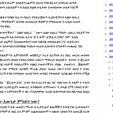
ህ አዲግ ፎረም አባለትን ጨምሮ (ለኑሮ የገቡቱ) እና ታዳጊው ወጣት
►
20
የወጣ አይደለም። ከ እዚህ ይልቅ ሁኔታው ያመላከተው ሁለት ነገሮች
►
20
►
20
ሎ ትልቁ የ ህዝቡ ስራ በ ብሔር የተደራጀውን ኢህአዲግን በ አልቦ ብሔር
በ ማንኛውም መንገድ መመስረት ቅድምያ የሚሰጠው የ አዲሱ አመት
►
20
ግረዋል::
►
20
ውቃላችሁ? ''
አልቦ ብሔር
'' ነው። አልቦ ብሔር ማለት ብሔር የሌለኝ ግን
►
20
ረሻ ላይ የተነሳው እና በ ¨ት ሃ ቶች¨ ታሽቶ በ 1987 ዓም ¨እስከ
►
20
 ላይ ጨምሮ ፤አስጨብጭቦ፣ ሰው በቋንቋ መከፋፈልን (¨ከ¨ ሲላላ) እና
►
20
ገሰው አስተሳሰብ በትክክል ግብአተ መሬቱ ሊከናወን ሰዓታትን መቁጠር ግድ
ው።
►
20
ይደለም።የ አምባገነኖች መሸሸጊያ ጉረኖ ዘረኝነት እና የዘር መርዝ መንዛት
▼
20
ጀርመንን ህዝብ የተለየ ህዝብ አድርጎ ማቅረብ ነበረበት። ¨እናንተ የ ጀርመን
►
ል ነበር።ሰዎች በባህሪያችን ብልህ የመሆናችንን ያህል የመሆኑን ጅልነትም
►
 ነው የማለት አስቂኝ ሞራል ያለው ፍጡር ነው።¨አንተ ዘርህ የ እገሌ
ያደረገ፤ እገሌ የተባለው መሪህ ካንተ መንደር የተወለድ¨ ሲባል ልቡ ደንገጥ የሚል
►
►
''ጀርመን ሆይ! ¨አንተ እኮ የ አርያን ዘር ነህ¨ ብሎ ነው ለ አለም የ ጥፋት
▼
ብ ኢትዮዽያን መውረር እንዳለበት ለማሳመን ¨የ ታላቋ ሮማ ህዝብ ሆይ!¨
በር። አምባገነኖች የ ዘር ፖለቲካቸው ሲናድ ይደነግጣሉ፣ይርዳሉ።ስለ እዚህ
ው እውነታ ምንድን ነው?
ቶ በረከት የ አቶ መለስን ማረፍ ለ ኢትዮዽያ ቴሌቭዥን እንዲናገር ፈቀዱለት።
ተለማምዶ ነበር እና ምንም አልመሰለውም። ብዙው ህዝብ ግን ለመረጃ እሩቅ