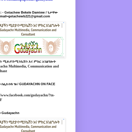
r : - Getachew Bekele Damtew / ጌታቸው
-mail=getachewb221@gmail.com
ን ሚድያ፣ኮሚንኬሽን እና ምክር አገልግሎት
achn Multimedia, Communication and
ltant
 በፌስ ቡክ ገፅ / GUDAYACHN ON FACE
//www.facebook.com/gudayachn/?tn-
*F
 Gudayachn