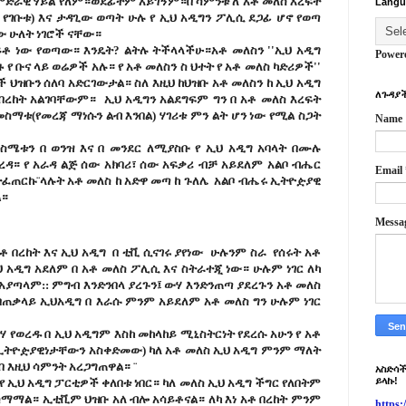
ምድራዊ ሃይል የለም።ወደፊትም አይገኝም።በ ሳምንቱ ለ አቶ መለስ እረፍት
Langu
 የገቡቱ) እና ታዳጊው ወጣት ሁሉ የ ኢህ አዲግን ፖሊሲ ደጋፊ ሆኖ የወጣ
ው ሁለት ነገሮች ናቸው።
ይቶ ነው የወጣው። እንዴት? ልትሉ ትችላላችሁ።አቶ መለስን ''ኢህ አዲግ
Power
የ ቡና ላይ ወሬዎች አሉ። የ አቶ መለስን ስ ህተት የ አቶ መለስ ካድሪዎች''
ች ህዝቡን ሰለባ አድርገውታል። ስለ እዚህ ከህዝቡ አቶ መለስን ከ ኢህ አዲግ
ለጉዳያች
 በረከት አልገባቸውም። ኢህ አዲግን አልደግፍም ግን በ አቶ መለስ እረፍት
መስማቱ(የመረጃ ማነሱን ልብ እንበል) ሃገሪቱ ምን ልት ሆን ነው የሚል ስጋት
Name
ስሜቱን በ ወንዝ እና በ መንደር ለሚያስቡ የ ኢህ አዲግ አባላት በሙሉ
ዳ። የ አራዳ ልጅ ሰው አክባሪ፣ ሰው አፍቃሪ ብቻ አይደለም አልቦ ብሔር
Email
ተፈጠርኩ¨ላሉት አቶ መለስ ከ አድዋ መጣ ከ ጉለሌ አልቦ ብሔሩ ኢትዮዽያዊ
ል።
Messa
አቶ በረከት እና ኢህ አዲግ በ ቲቪ ሲናገሩ ያየነው ሁሉንም ስራ የሰሩት አቶ
 አዲግ አደለም በ አቶ መለስ ፖሊሲ እና ስትራተጂ ነው። ሁሉም ነገር ለካ
 አያጣላም:: ምግብ እንድንበላ ያረጉን፤ ውሃ እንድንጠጣ ያደረጉን አቶ መለስ
ባጠቃላይ ኢህአዲግ በ እራሱ ምንም አይደለም አቶ መለስ ግን ሁሉም ነገር
ረሃ የወረዱ በ ኢህ አዲግም እስከ መከላከይ ሚኒስትርነት የደረሱ አሁን የ አቶ
 ኢትዮዽያዊነታቸውን አስቀድመው) ካለ አቶ መለስ ኢህ አዲግ ምንም ማለት
 እዚህ ሳምንት አረጋግጠዋል። ¨
አስድሳች
ይላኩ!
 የ ኢህ አዲግ ፓርቲዎች ቀለበቱ ነበር። ካለ መለስ ኢህ አዲግ ችግር የለበትም
ስማማል። ኢቲቪም ህዝቡ አለ ብሎ አሳይቶናል። ለካ እነ አቶ በረከት ምንም
https