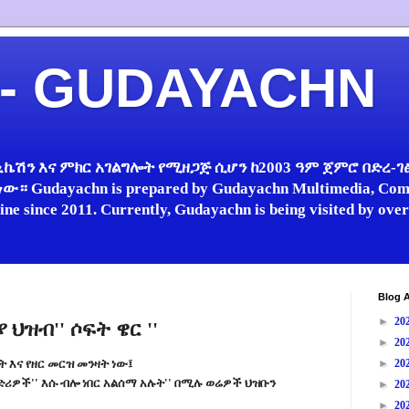
 - GUDAYACHN
ኬሽን እና ምክር አገልግሎት የሚዘጋጅ ሲሆን ከ2003 ዓም ጀምሮ በድረ-ገፅ 
 Gudayachn is prepared by Gudayachn Multimedia, Comm
line since 2011. Currently, Gudayachn is being visited by ov
Blog A
►
20
ህዝብ'' ሶፍት ዌር ''
►
20
 እና የዘር መርዝ መንዛት ነው፤
►
20
ካድሪዎች'' እሱ ብሎ ነበር አልሰማ አሉት'' በሚሉ ወሬዎች ህዝቡን
►
20
►
20