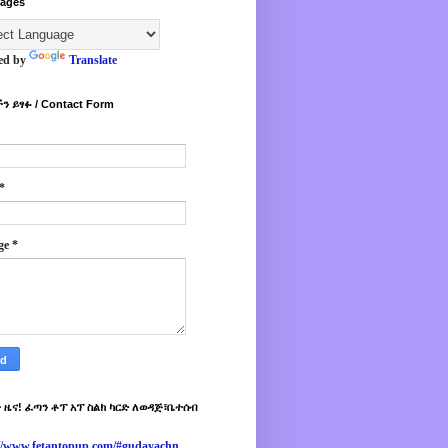
ages
ed by
Translate
ን ይፃፉ / Contact Form
*
ge
*
 ዜና! ፈጣን ቶፕ አፕ ስልክ ካርድ ለወዳጅ፣ቤተሰብ
://www.fetantopup.com/#gudayachn