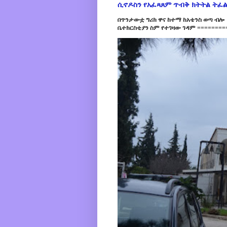
ሲኖዶስን የአፈጻጸም ጥብቅ ክትትል ትፈ
በጥንታውቷ ግሪክ ዋና ከተማ ከአቴንስ ወጣ ብሎ 
ቤተክርስቲያን ስም የተገዛው ገዳም =========