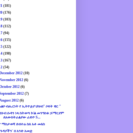
21
(181)
20
(176)
19
(103)
18
(112)
17
(94)
16
(155)
15
(122)
14
(198)
13
(167)
12
(54)
December 2012
(10)
November 2012
(6)
October 2012
(6)
September 2012
(7)
August 2012
(6)
አልቦ ብሔርነት የ ኢትዮዽያ ህዝብ'' ሶፍት ዌር ''
ደቡብ ሱዳን ነጻ ስትወጣ ኮ/ል መንግስቱ ኃ/ማርያም
ለአውስትራልያው ራድዮ S...
የ ማስታወሻ ደብተሬ ስለ አቶ መለስ
¨ጉዳያችን¨ በ አንድ አመቷ