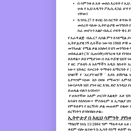
በ ሳምንቱ ለ አቶ መለስ እረፍት የ ኢ
ሁሉ የ ኢህ አዲግን ፖሊሲ ደጋፊ ሆኖ 
ናቸው፤
ከ ነሃሴ 27 የ ቀብር ስነ ስርዓት ቀጥ
መሰረት ባለው ኢትዮዽያዊ መንግስት 
ስራ መሆኑን አልቦ ብሔር ሶፍት ዌሩ ይነ
የ አራዳ ልጅ ብሔር? ሲባል ምን እንደሚል ታ
ኢትዮዽያዊ ነኝ ሲላችሁ ነው።በ 1960 ዎቹ መጨ
መገንጠል¨ የሚል ቃል አክሎ፤ በ ህገ መንግስቱ
መከፋፈልን (¨ከ¨ ሲጠብቅ) በሃገሪቱ ላይ የነ
ይለዋል። ይህ የሚሆነው በ ተፈጥሯዊ ሂደት ነ
የ ዘር ፖለቲካ ለ አለማችን አዲስ ክስተት አ
ነው። ሂትለር የጦርነት ጥማቱን ለማርካት የ 
ህዝቦች የ 'አርያን'ዘሮች ¨ እያለ ይሸነግ
አያጣንም።ሰው እኮ በዛፍ የማመን፣ አምላክ
ነው፤ታላቅ ነህ፤ ያንተ ዘር እገሌ ድሮ እንዲህ 
ይጠፋል ብለን አናስብ።
የ ሁለተኛው አለም ጦርነት እልቂት አቶ ሂትለር 
እሳቱን የለኮሰው። ሞሶሎኒም ለ ኢጣልያ ህዝ
የምትለዋን የ ዘረኝነት ቃል መጠቀም በቂው ነ
ዘረኝነትን ይንከባከቡታል::
ኢትዮዽያ በ እዚህ ሳምንት ያየነ
ማክሰኞ ነሃሴ 15/2004 ዓም ማለዳ ላይ አ
ቀደም ብሎ ዜናውን ከ ኢሳት የሰማ ቀድሞ 