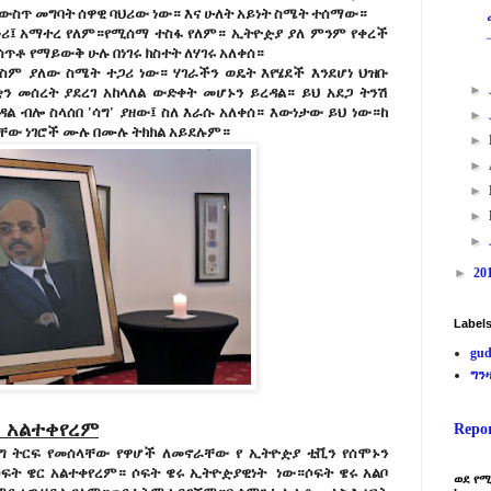
 ውስጥ መግባት ሰዋዊ ባህሪው ነው። እና ሁለት አይነት ስሜት ተሰማው።
ሪ፤ አማተረ የለም።የሚሰማ ተስፋ የለም። ኢትዮዽያ ያለ ምንም የቀረች
ሰጥቶ የማይውቅ ሁሉ በነገሩ ክስተት ለሃገሩ አለቀሰ።
 ስም ያለው ስሜት ተጋሪ ነው። ሃገራችን ወዴት እየሄደች እንደሆነ ህዝቡ
►
ንቋን መሰረት ያደረገ አከላለል ውድቀት መሆኑን ይረዳል። ይህ አደጋ ትንሽ
ሄዳል ብሎ ስላሰበ 'ሳግ' ያዘው፤ ስለ እራሱ አለቀሰ። እውነታው ይህ ነው።ከ
►
ላቸው ነገሮች ሙሉ በሙሉ ትክክል አይደሉም።
►
►
►
►
►
►
20
Label
gud
ግን
'' አልተቀየረም
Repo
ዲግ ትርፍ የመሰላቸው የዋሆች ለመኖራቸው የ ኢትዮዽያ ቲቪን የሰሞኑን
ሶፍት ዌር አልተቀየረም። ሶፍት ዌሩ ኢትዮዽያዊነት ነው።ሶፍት ዌሩ አልቦ
ወደ የሚ