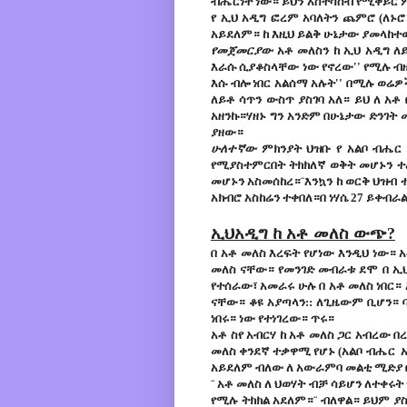
ብሔርነት ነው። ይህን አስተሳሰብ የሚቀይር 
የ ኢህ አዲግ ፎረም አባለትን ጨምሮ (ለኑሮ
አይደለም። ከ እዚህ ይልቅ ሁኔታው ያመላከተ
የመጀመርያው
አቶ መለስን ከ ኢህ አዲግ ለ
እራሱ ሲያቆስላቸው ነው የኖረው'' የሚሉ ብዙ 
እሱ ብሎ ነበር አልሰማ አሉት'' በሚሉ ወሬዎ
ለይቶ ሳጥን ውስጥ ያስገባ አለ። ይህ ለ አቶ
አዘንኩ።ሃዘኑ ግን አንድም በሁኔታው ድንገት 
ያዘው።
ሁለተኛው
ምክንያት ህዝቡ የ አልቦ ብሔር 
የሚያስተምርበት ትክክለኛ ወቅት መሆኑን ተረ
መሆኑን አስመሰከረ።¨እንኳን ከ ወርቅ ህዝብ 
አክብሮ አስከሬን ተቀበለ።በ ነሃሴ 27 ይቀብራ
ኢህአዲግ ከ አቶ መለስ ውጭ?
በ አቶ መለስ እረፍት የሆነው እንዲህ ነው። 
መለስ ናቸው። የመንገድ መብራቱ ደሞ በ ኢህ
የተሰራው፣ አመራሩ ሁሉ በ አቶ መለስ ነበር።
ናቸው። ቆዩ አያጣላን:: ለጊዜውም ቢሆን። 
ነበሩ። ነው የተነገረው። ጥሩ።
አቶ ስየ አብርሃ ከ አቶ መለስ ጋር አብረው በ
መለስ ቀንደኛ ተቃዋሚ የሆኑ (አልቦ ብሔር
አይደለም ብለው ለ አውራምባ መልቲ ሚድያ በ
¨ አቶ መለስ ለ ህወሃት ብቻ ሳይሆን ለተቀሩት
የሚሉ ትክክል አደለም።¨ ብለዋል። ይህም ያ