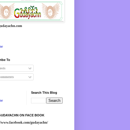
udayachn.com
me
ribe To
osts
omments
Search This Blog
me
 GUDAYACHN ON FACE BOOK
://www.facebook.com/gudayachn/