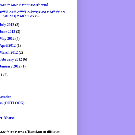
መልካም እሴቶቿ የተጎሳቆሉባት ሃገር!
¨ሰማሽ አንቺ እማማ ኢትዮዽያ ቃል የ እምነት ዕዳ
ነው እንጂ የ አባት የ እናት...
July 2012
(2)
June 2012
(3)
May 2012
(4)
April 2012
(1)
March 2012
(2)
February 2012
(6)
January 2012
(1)
11
(2)
s
ayachn
ዛቤ (OUTLOOK)
rt Abuse
ፈልጉት ቋንቋ ይቀይሩ Translate to different