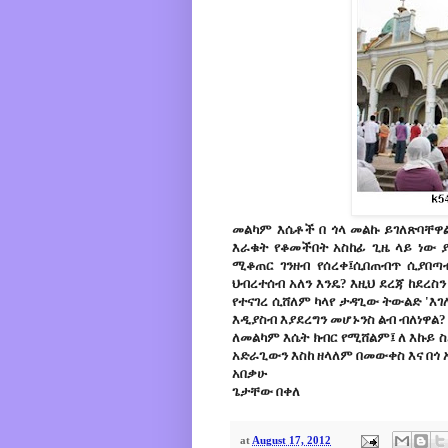
መልካም እሴቶች በ ጎላ መልኩ ይገለጽባቸዋ
እራቁት የቆመችበት አስከፊ ጊዜ ላይ ነው 
ሚቆጠር ገንዘብ የሰረቀ፤ሲበጠብጥ ሲያበጣብ
ህብረተሰብ አለን እንዴ? እዚህ ደረጃ ከደረስ
የተናገረ ሲሸለም ካላየ ታዳጊው ትውልድ 'እገሌ
እዲያስብ እያደረግን መሆኑንስ ልብ ብለነዋል?
ለመልካም እሴት ክብር የሚሸልም፤ ለ እኩይ 
አድራጊውን እስከ ዘላለም በመውቀስ እና በ
አበቃሁ
ጌታቸው በቀለ
at
August 17, 2012