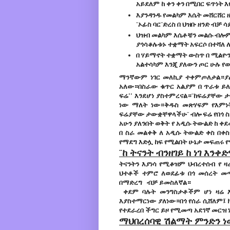
አይደለም ከ ቀን ቀን በሚበር ፍጥነት 
እያንዳንዱ የመልካም እሴት መሸርሸር ዜ
¨ኦፊስ ባር¨ድረስ በ ህዝቡ ዘንድ ብቻ
ህዝብ መልካም እሴቶቼን መልሱ ብሎም
ያጎሳቆሉቱኑ ተቋማት አፍርሶ በተሻለ 
በ ሃይማኖት ተቋማት ውስጥ በ ሚልዮን
አልተሳካም እንጂ ያለውን ጦር ሁሉ የ
ማንኛውም ነገር መለኪያ ተቀምጦለታል።ያልተ
አለው።በስራው ቁጥር አልያም በ ጥራቱ ይለካ
ፍሬ'' እንደሆነ ያስተምረናል።¨ከፍሬያቸው 
ነው ማለት ነው።ቅዱስ መጽሃፍም የእምነት
ፍሬያቸው ታውቋቸዋላችሁ¨ ብሎ ፍሬ የበጎ 
አሁን ያለንበት ወቅት የ አዲሱ ትውልድ ከ ቀ
በ ስራ መልቀቅ ለ አዲሱ ትውልድ ቀስ በቀስ
የማደግ እድሏ ከፍ የሚልበት ሁኔታ መፍጠሩ 
¨ከ ትናንት ብንዘገይ ከ ነገ እንቀ
ትናንትን እያነሳ የሚቆዝም ህብረተሰብ የ ዛ
ህተቶች ተምሮ ለወደፊቱ በጎ መሰረት መ
በማድረግ ብቻ ይመስለኛል።
ቀደም ባሉት መንግስታቶችም ሆነ ዛሬ እን
እያስተማርነው ያለነው።በጎ የሰራ ሲሸለም፤ ክ
የተደራረበ ችግር ይዞ የሚመጣ አደገኛ መርዝ 
ማህበረሰባዊ ሽልማት ምንድን ነ