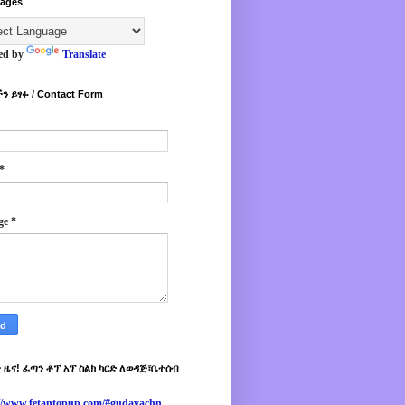
ages
ed by
Translate
ን ይፃፉ / Contact Form
*
ge
*
 ዜና! ፈጣን ቶፕ አፕ ስልክ ካርድ ለወዳጅ፣ቤተሰብ
://www.fetantopup.com/#gudayachn