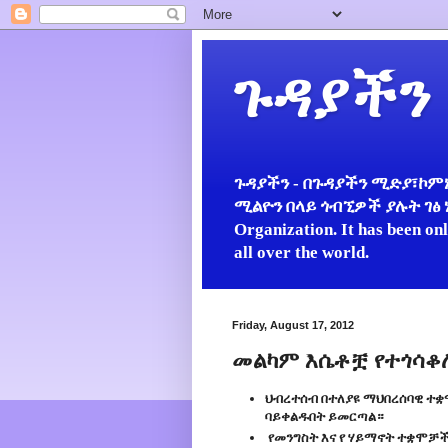
ጉዳያችን
ጉዳያችን - በጉዳያችን ሚድያ፣ኮምኒ
ሚልዮን በላይ ጎብኚዎች ያሉት ገፅ ነው።
Organization. It has been on
all over the world.
Friday, August 17, 2012
መልካም እሴቶቿ የተጎሳቆሉ
ህብረተሰብ በተለያዩ ማህበረሰባዊ ተቋ
ባይቀልዱበት ይመርጣል።
የመንግስት እና የ ሃይማኖት ተቋሞቻች