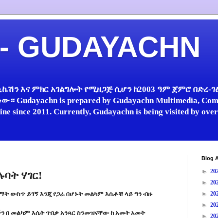
 - GUDAYACHN
ኬሽን እና ምክር አገልግሎት የሚዘጋጅ ሲሆን ከ2003 ዓም ጀምሮ በድረ-ገፅ 
 Gudayachn is prepared by Gudayachn Multimedia, Comm
line since 2011. Currently, Gudayachn is being visited by ov
Blog A
►
20
ባት ሃገር!
►
20
ማት ውስጥ ይገኝ እንጂ የጋራ በሆኑት መልካም እሴቶቹ ላይ ግን ብዙ
►
20
►
20
ን በ መልካም እሴት ጥበቃ አንጻር ስንመዝናቸው ከ አመት አመት
►
20