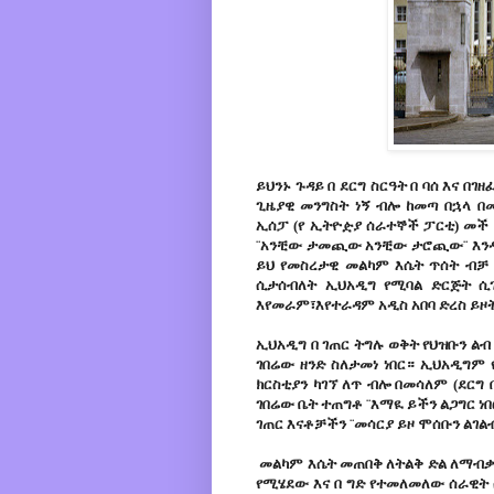
ይህንኑ ጉዳይ በ ደርግ ስርዓት በ ባሰ እና በ
ጊዜያዊ መንግስት ነኝ ብሎ ከመጣ በኋላ በ
ኢሰፓ (የ ኢትዮዽያ ሰራተኞች ፓርቲ) መች 
¨አንቺው ታመጪው አንቺው ታሮጪው¨ እንዲሉ
ይህ የመስረታዊ መልካም እሴት ጥሰት ብቻ 
ሲታሰብለት ኢህአዲግ የሚባል ድርጅት ሲገ
እየመራም፣እየተራዳም አዲስ አበባ ድረስ ይዞት
ኢህአዲግ በ ገጠር ትግሉ ወቅት የህዝቡን ልብ
ገበሬው ዘንድ ስለታመነ ነበር። ኢህአዲግም የ
ክርስቲያን ካገኘ ለጥ ብሎ በመሳለም (ደርግ
ገበሬው ቤት ተጠግቶ ¨እማዪ ይችን ልጋግር ነ
ገጠር እናቶቻችን ¨መሳርያ ይዞ ሞሰቡን ልገ
መልካም እሴት መጠበቅ ለትልቅ ድል ለማብቃቱ
የሚሄደው እና በ ግድ የተመለመለው ሰራዊት