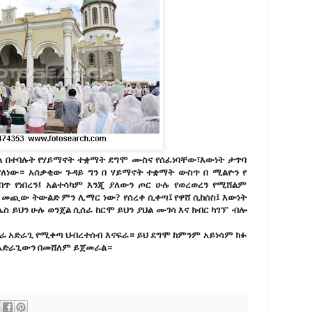
ል በተባሉት የሃይማኖት ተቋማት ደግሞ ሙስና የሰፈነባቸው፣እውነት ታጥባ
ያለነው። አሰቃቂው ጉዳይ ግን በ ሃይማኖት ተቋማት ውስጥ በ ሚልዮን የ
ጥ የነበረን፤ አልተሳካም እንጂ ያለውን ጦር ሁሉ የወረወረን የሚሸልም
ን መጪው ትውልድ ምን ሊማር ነው? የሰረቀ ሲቀጣ፤ የዋሸ ሲከሰስ፤ እውነት
ስ ይህን ሁሉ ወንጀል ሲሰራ ከርሞ ይህን ያህል ሙገሳ እና ክብር ካገኘ' ብሎ
ስራ አድራጊ የሚቀጣ ህብረተሰብ እናፍራ። ይህ ደግሞ ከምንም አይነሳም ክፉ
ጎ አድራጊውን በመሸለም ይጀመራል።