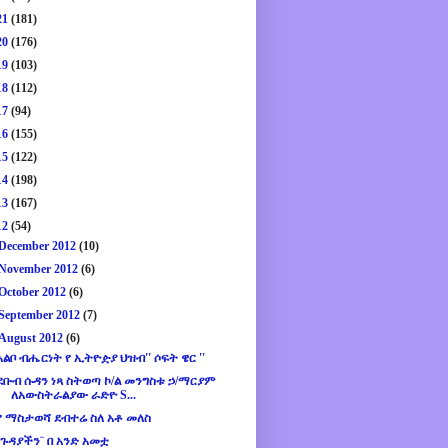
21
(181)
20
(176)
19
(103)
18
(112)
17
(94)
16
(155)
15
(122)
14
(198)
13
(167)
12
(54)
December 2012
(10)
November 2012
(6)
October 2012
(6)
September 2012
(7)
August 2012
(6)
አልቦ ብሔርነት የ ኢትዮዽያ ህዝብ'' ሶፍት ዌር ''
ደቡብ ሱዳን ነጻ ስትወጣ ኮ/ል መንግስቱ ኃ/ማርያም
ለአውስትራልያው ራድዮ S...
የ ማስታወሻ ደብተሬ ስለ አቶ መለስ
¨ጉዳያችን¨ በ አንድ አመቷ