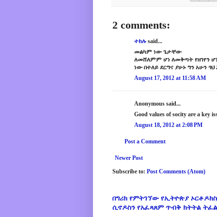
2 comments:
ተክሉ
said...
መልካም ነው ጌታቸው
ለመሸለምም ሆነ ለመቅጣት የዘገየን ሆ
ነው በተለይ ደርግና ያሁኑ ግን አሁን ጎህ
August 17, 2012 at 11:58 AM
Anonymous said...
Good values of socity are a key i
August 18, 2012 at 2:08 PM
Post a Comment
Newer Post
Subscribe to:
Post Comments (Atom)
በግሪክ የምትገኘው የኢትዮጵያ ኦርቶዶክስ
ሲኖዶስን የአፈጻጸም ጥብቅ ክትትል ትፈ