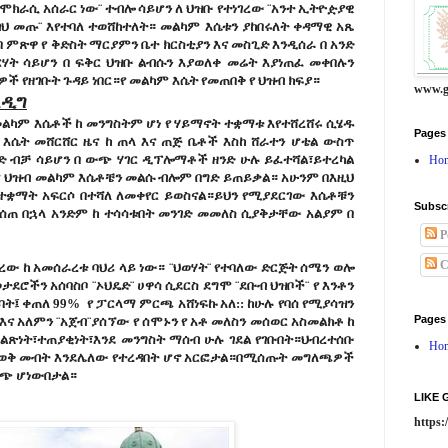
 ዲሞክራሲ አሰራር ነው¨ ተብሎ ሳይሆን ለ ህዝቡ የተነገረው ¨አንተ ኢትዮዽያዊ
ህ መጡ¨ እየተባለ ተወሸከተለት። መልካም እሴቱን ያከበሩለት ቀዳማዊ አጼ
በ ምጽዋ የ ቅድስት ማርያምን ቤተ ክርስቲያን እና መስጊድ እንዲሰራ በ አንድ
ርሃት ሳይሆን በ ፍቅር ህዝቡ ልብሱን እያወለቀ መሬት እያነጠፈ መቀበሉን
ኛዎች የዘገቡት ጉዳይ ነበር።የ መልካም እሴት የመጠበቅ የ ህዝብ ክፍያ።
www.g
አዲግ
ልካም እሴቶች ከ መንግስትም ሆነ የ ሃይማኖት ተቋማቱ እየተሸረሸሩ ሲሄዱ
Pages
 እሴት መሸርሸር ዜና ከ ጠላ እና ጠጅ ቤቶች እስከ ሸራተን ሆቴል ውስጥ
ንድ ብቻ ሳይሆን በ ውጭ ሃገር ዲፕሎማቶች ዘንድ ሁሉ ይፈተሻል፣ይተረካል
Ho
ም ህዝብ መልካም እሴቶቼን መልሱ ብሎም በግድ ይጠይቃል። አሁንም በእዚህ
ቋማት አፍርሶ በተሻለ ለመቀየር ይወስናል።ይህን የሚያደርገው እሴቶቹን
Subsc
ከሰጠ በኋላ አንድም ከ ተሳሳቱበት መንገድ መመለስ ሲያቅታቸው አልያም በ
P
C
ው ከ አመሰራረቱ ባህሪ ላይ ነው። ¨ህወሃት¨ የተባለው ድርጅት ሰሜን ወሎ
ወታደሮችን አሰባስቦ ¨ኦህዴድ¨ ሀዋሳ ሲደርስ ደግሞ ¨ደቡብ ህዝቦች¨ የ እንቶን
ባት፤ ቀጠለ 99% የ ፓርላማ ምርጫ አሸነፍኩ አለ:: ከሁሉ የባሰ የሚያሳዝን
Pages
ና አለምን ¨አጀብ¨ያሰኘው የ ሰሞኑን የ አቶ መለስን መሰወር አስመልክቶ ከ
ነት፣ተጠያቂነት፣እንደ መንግስት ማሰብ ሁሉ ገደል የገቡበት።ህብረተሰቡ
Ho
ማወቅ መብት እንደሌለው የተረዳበት ሆኖ አርፎታል።በሚሰጡት መግለጫዎች
ራጭ ሆነውበታል።
LIKE
https