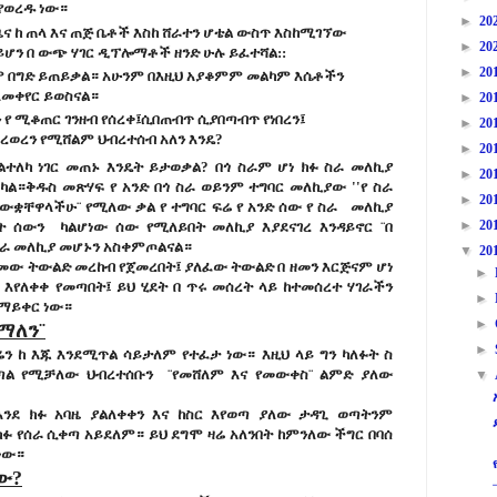
እየወረዱ ነው።
►
20
ና ከ ጠላ እና ጠጅ ቤቶች እስከ ሸራተን ሆቴል ውስጥ እስከሚገኘው
►
20
 ሳይሆን በ ውጭ ሃገር ዲፕሎማቶች ዘንድ ሁሉ ይፈተሻል::
►
20
 በግድ ይጠይቃል። አሁንም በእዚህ አያቆምም መልካም እሴቶችን
ለመቀየር ይወስናል።
►
20
 የ ሚቆጠር ገንዘብ የሰረቀ፤ሲበጠብጥ ሲያበጣብጥ የነበረን፤
►
20
ወረወረን የሚሸልም ህብረተሰብ አለን እንዴ?
►
20
ለካ ነገር መጠኑ እንዴት ይታወቃል? በጎ ስራም ሆነ ክፉ ስራ መለኪያ
►
20
ል።ቅዱስ መጽሃፍ የ አንድ በጎ ስራ ወይንም ተግባር መለኪያው ''የ ስራ
►
20
ታውቋቸዋላችሁ¨ የሚለው ቃል የ ተግባር ፍሬ የ አንድ ሰው የ ስራ መለኪያ
►
20
 ሰውን ካልሆነው ሰው የሚለይበት መለኪያ እያደናገረ እንዳይኖር ¨በ
ስራ መለኪያ መሆኑን አስቀምጦልናል።
▼
20
ደመው ትውልድ መረከብ የጀመረበት፤ ያለፈው ትውልድ በ ዘመን እርጅናም ሆነ
►
 እየለቀቀ የመጣበት፤ ይህ ሂደት በ ጥሩ መሰረት ላይ ከተመሰረተ ሃገራችን
►
የማይቀር ነው።
►
ድማለን¨
►
ሬን ከ እጁ እንደሚጥል ሳይታለም የተፈታ ነው። እዚህ ላይ ግን ካለፉት ስ
ጣል የሚቻለው ህብረተሰቡን ¨የመሸለም እና የመውቀስ¨ ልምድ ያለው
▼
ደ ክፉ አባዜ ያልለቀቀን እና ከስር እየወጣ ያለው ታዳጊ ወጣትንም
ፉ የሰራ ሲቀጣ አይደለም። ይህ ደግሞ ዛሬ አለንበት ከምንለው ችግር በባሰ
ነው።
ው?