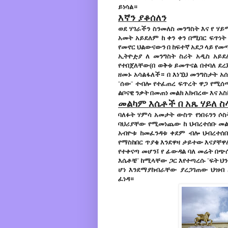
ይነሳል።
እኛን ያቆሰለን
ወደ ሃገራችን ስንመለስ መንግስት እና የ ሃ
አመት አይደለም ከ ቀን ቀን በሚበር ፍጥነት
የመኖር ህልውናውን በ ከፍተኛ አደጋ ላይ የመ
ኢትዮዽያ ለ መንግስት ስሪት አዲስ አይደ
የተበጀለቸው(በ ወቅቱ ይመጥናል በተባለ ደረ
ዘመኑ አሳልፋለች። በ እነኚህ መንግስታት አ
¨ሰው¨ ተብሎ የተፈጠረ ፍጥረት ዋጋ የሚሰጣ
ልቦናዊ ንቃት በመጠነ መልክ አክብረው እና 
መልካም እሴቶች በ አጼ ሃይለ ስላ
ባለፉት ሃምሳ አመታት ውስጥ የነበሩንን ሶ
ባህሪያቸው የሚመነጨው ከ ህብረተሰቡ መልካ
አብዮቱ ከመፈንዳቱ ቀደም ብሎ ህብረተሰቡ 
የማስከበር ጥያቄ እንደዋዛ ታይተው እናያቸዋለን
የተቀናጣ መሆን፤ የ ፊውዳል ባለ መሬት በጭሰ
እሴቶቼ¨ ከሚላቸው ጋር እየተጣረሱ ¨ፍት ህ
ሆነ እንደማያከብራቸው ያረጋገጠው ህዝብ
ፈነዳ።