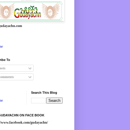
udayachn.com
me
ribe To
osts
omments
Search This Blog
me
 GUDAYACHN ON FACE BOOK
://www.facebook.com/gudayachn/