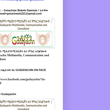
r : - Getachew Bekele Damtew / ጌታቸው
-mail=getachewb221@gmail.com
ን ሚድያ፣ኮሚንኬሽን እና ምክር አገልግሎት
achn Multimedia, Communication and
ltant
 በፌስ ቡክ ገፅ / GUDAYACHN ON FACE
//www.facebook.com/gudayachn/?tn-
*F
 Gudayachn