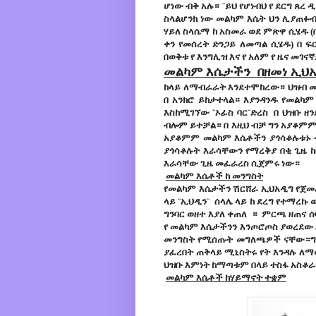
ሆነው ብቅ አሉ። ¨ይህ የሆነብህ የ ደርግ ጸረ
ስላልሆንክ ነው መልካም እሴት ህን ሊያጠፉብ
ሃይለ ስላሴማ ከ አስመራ ወደ ምጽዋ ሲሄዱ (
ቀን የመሰረት ድንጋይ ለመጣል ሲሄዱ) በ ፍ
በወቅቱ የ እንግሊዝ እና የ አለም የ ዜና መገና
መልካም እሴታችን በዘመነ ኢህ
ከላይ ለማብራራት እንደተሞከረው። ህዝብ መ
በ አንክሮ ይከታተላል። እያንዳንዱ የመልካም
እስከሚገኘው ¨ኦፊስ ባር¨ድረስ በ ህዝቡ ዘ
ብሎም ይተቻል። በ እዚህ ብቻ ግን አያቆም
አያቆምም መልካም እሴቶችን ያጎሳቆሉቱኑ ተ
ያጎሳቆሉት እራሳቸውን የማረቅያ በቂ ጊዜ 
እራሳቸው ጊዜ መፈራረስ ሲጀምሩ ነው።
መልካም እሴቶች ከ መንግስት
የመልካም እሴታችን ሽርሸራ ኢህአዲግ የጀመረ
ላይ ¨ኢህዲን¨ ሰላሌ ላይ ከ ደረግ የተማረኩ 
ግንባር ወዘተ እያለ ቀጠለ ። ምርጫ ዘጠና ሰ
የ መልካም እሴታችንን እንጦሮጦስ ያወረደው እ
መንግስት የሚሰጡት መግለጫዎች ናቸው።ግልጽ
ያፈረበት ጠቅላይ ሚኒስትሩ የት እንዳሉ ለ
ህዝቡ እምነት ከማጣቱም በላይ ተስፋ አስቆ
መልካም እሴቶች ከሃይማኖት ተቋም