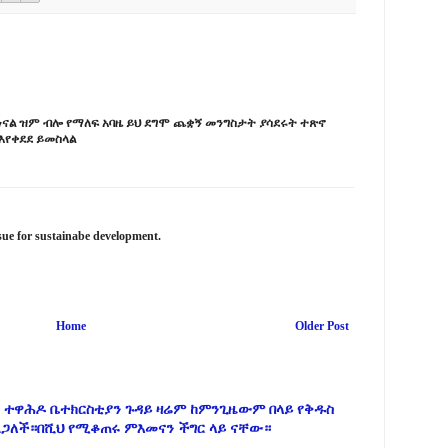
ነናል ዝም ብሎ የማለፍ አባዜ ይህ ደግሞ ጨቋኝ መንግስታት ያሳደሩት ተጽኖ
 እየቀደደ ይመስላል
ssue for sustainabe development.
Home
Older Post
 ተዋሕዶ ቤተክርስቲያን ጉዳይ ዛሬም ከምንጊዜውም በላይ የቅዱስ
ልጋለች።በሺህ የሚቆጠሩ ምእመናን ችግር ላይ ናቸው።