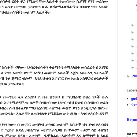
 ሃብታዊ ሂደት ዋጋ የሚሰጣቸው እሴቶች ተጠብቀው ሲያገኝ ያንን መልካሙ
ን እሴት በተግባር ያሳየውን ሁሉ ይሸልማል።ሽልማቱ በቁሳዊ ነገር አይላካ
 የ ህብረተሰባችን መልካም እሴቶች:-
►
►
►
►
►
►
ም እሴቶች ናቸው። ህብረተሰባችን ተቋማትን የሚለካበት መስፈርት በ እነኝህ
►
ለ ሃገር እድገት ደግሞ እነኝህ መልካም እሴቶች እጅግ አስፈላጊ ግብአቶች
►
20
ልዮሽ ጉዞ ጅማሮ ብሎም እንደ ህዝብ እና ሃገር የመቀጠል አስቸጋሪ ሁኔታዎች
 ያህል ያጎሉታል።
Label
 በመንገድ ላይ ስንሄድ፤ ከ ቤት ስንገባ፤ በ ማህበራዊ ድህረ ገጾች ሁሉ
gud
ሱ እና የሚያዳምጡ ሰዎች ስብስብ ነው-ህዝብ።ይህ ህዝብ በ ስብስብ መልኩ
ግን
ህብረተሰብ በተለያዩ ማህበረሰባዊ ተቋማት ውስጥ ይገኝ እንጂ የጋራ በሆኑት
 ይመርጣል። እሴቶቹን ለጠበቁለት የሚሸልመውን ያህል። ላጎሳቆሉበት ደግሞ
Repo
ንን ነው። በ መናገር መብትህ ታግዘህ መልካም እሴቶች ህን ያጎሳቆለብህን
 የ ሚድያ እድል ይሸልማል -ዲሞክራሲ።በ የትኛውም ተቋም ስር ተሸሽጎ
ወደ የሚ
ርጫ ምታው ይላል። አሁንም -ዲሞክራሲ።እድገትም እና ልማትም ከ እዚህ