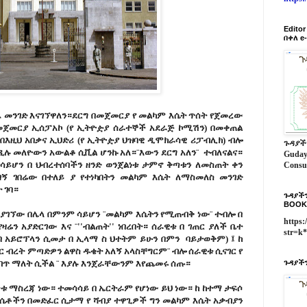
Edito
በቀለ e
ገዘፈ መንገድ እናገኘዋለን።ደርግ በመጀመርያ የ መልካም እሴት ጥሰት የጀመረው
መጀመርያ ኢሰፓአኮ (የ ኢትዮዽያ ሰራተኞች አደራጅ ኮሚሽን) በመቀጠል
በእዚህ አበቃና ኢህድሪ (የ ኢትዮዽያ ህዝባዊ ዲሞክራሳዊ ሪፓብሊክ) ብሎ
ጉዳያች
 መለዮውን አውልቆ ሲቪል ሆንኩ አለ።¨እውን ደርግ አለን¨ ተብለናልና።
Guday
ሳይሆን በ ህብረተሰባችን ዘንድ ወንጀልነቱ ታምኖ ቅጣቱን ለመስጠት ቀን
Consu
ኝ ገበሬው በተለይ ያ የተነካበትን መልካም እሴት ለማስመለስ መንገድ
 ገባ።
ጉዳያችን
BOOK
 ያገኘው በሌላ በምንም ሳይሆን ¨መልካም እሴትን የሚጠብቅ ነው¨ ተብሎ በ
https:
ዛሬን አያድርገው እና ¨''ብልጠት'' ነበረበት። ሰራዊቱ በ ገጠር ያለች ቤተ
str=k
 በ አይሮፕላን ሲመታ በ ኢላማ ስ ህተትም ይሁን በምን ባይታወቅም) ፤ ከ
በር ብረት ምጣድዎን ልዋስ ዱቄት አለኝ አላስቸግርም¨ ብሎ ሰራዊቱ ሲናገር የ
ልብጥ ማለት ሲችል ¨ እያሉ እንጀራቸውንም እየጨመሩ ሰጡ።
ጉዳያችን
 ማስረጃ ነው። ተመሳሳይ በ ኤርትራም የሆነው ይህ ነው። ከ ከተማ ታፍሶ
 ሴቶችን በመድፈር ሲታማ የ ሻብያ ተዋጊዎች ግን መልካም እሴት አቃብያን