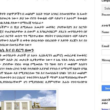
Langu
ይማኖት ተቋሞቻችን በ መልካም እሴት ጥበቃ አንጻር ስንመዝናቸው ከ አመት
Power
 እየወረዱ ነው። ይህ ነው የነገን ትውልድ ብቻ ሳይሆን የ አሁኑም ትውልድ
ጣል እድል ያለው። በማስረጃ ላብራራ።
ለጉዳያች
ለችም። በ ሺህ ለሚቆጠሩ አመታት መዋቅር ያላቸው፤ህግ እና ስርዓት
ጃ)፤ ተጠያቂነታቸው ለ ሰውም ለ እግዚያብሄርም ያደረጉ መንግስታትን በየ
Name
ሰራር ስርዓት ውስጥ ግን ሚስጥራዊው ዋስትና የ ህብረተሰቡን ብቻ ሳይሆን
ቸውን እሴቶች በ ወቅቱ ህብረተሰቡ በደረሰበት የ እድገት ደረጃን እና ስነ
አስከብረው በመኖራቸው ነው።
Email
ሴ እና በ ደርግ ዘመን
ስት መንግስታት ታሪኮች (የ አሁኑ ኢህአዲግን ጨምሮ) መሰረታዊ የመቀየር
ም እሴት ጋር መታረቅ ሲያቅታቸው ነው። የ አጼ ሃይለ ስላሴ መንግስት
Messa
ያነሳቸው የነበሩ ቀላል የሚመስሉ ግን ግዙፍ የሆነ የ መልካም እሴትን
። የወሎ ረሃብ ጉዳይ የተያዘበት አያያዝ፤ የንጉሱ የ ሰማንያኛ የልደት በዓል
ኛ ገበሬው ላይ የሚያደርሰው ግፍ እና የመሳሰሉት ህዝቡ ¨በጎ እና መልካም
ን፣እውነትን እና ርህራሄ¨ የተሰኙትን እሴቶች ማንም እንደማያስከብራቸውም
 ሊያስከብራቸውም ሆነ የሚያስከብር ሊሾምላቸው እራሱ ተነሳ።አብዮቱ
አስድሳች
ይላኩ!
https