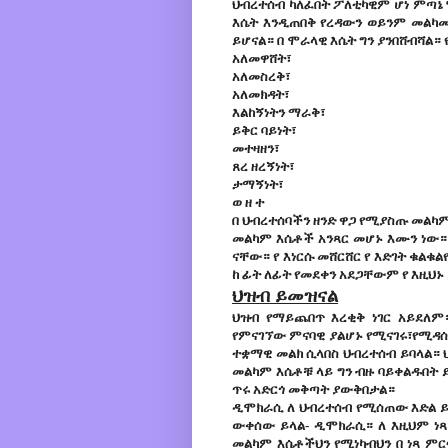
ህብረተሰብ ካለፈበት ፖለቲካዊም ሆነ ምጣኔ
እሴት እንዲጠበቅ የረዳውን ወይንም መልካሙ
ይሆናል። በ ሞራላዊ እሴት ግን ያንበሸብሻል።
አለመዋሸት፣
አለመስረቅ፣
አለመክዳት፣
እልከኝነትን ማራቅ፣
ይቅር ባይነት፣
መተዛዘን፣
ጸረ ዘረኝነት፣
ታማኝነት፣
ወ ዘ ተ
በ ህብረተሰባችን ዘንድ ዋጋ የሚያስጡ መልካ
መልካም እሴቶች አንጻር መሆኑ እሙን ነው። 
ናቸው። የ እነርሱ መሸርሸር የ እድገት ቁልቁ
ከ ፊት ለፊት የመደቀን አደጋቸውም የ እዚህኑ
ህዝብ ይመዝናል
ህዝብ የማይጨበጥ እረቂቅ ነገር አይደለም።
የምናገኘው ምናባዊ ያልሆኑ የሚናገሩ፣የሚዳሰ
ተቋማዊ መልክ ሲላበስ ህብረተሰብ ይባላል። 
መልካም እሴቶቹ ላይ ግን ብዙ ባይቀልዱበት
ጥሩ አድርጎ መቅጣት ያውቅበታል።
ዲሞክራሲ ለ ህብረተሰብ የሚሰጠው እድል ይህ
ውቀሰው ይላል- ዲሞክራሲ። ለ እዚህም ነጻ
መልካም እሴቶችህን የሚነካብህን በ ነጻ ም