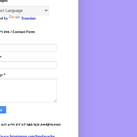
ages
ed by
Translate
ን ይፃፉ / Contact Form
*
ge
*
 ዜና! ፈጣን ቶፕ አፕ ስልክ ካርድ ለወዳጅ፣ቤተሰብ
://www.fetantopup.com/#gudayachn