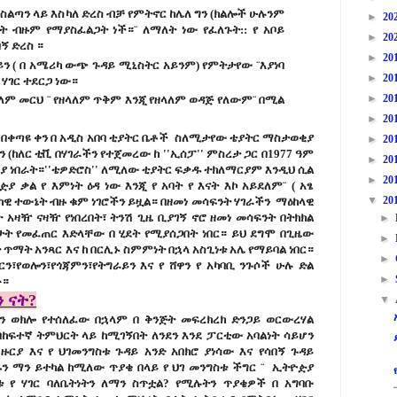
ስልጣን ላይ እስካለ ድረስ ብቻ የምትኖር ከሌለ ግን (ክልሎች ሁሉንም
►
20
 ብዙም የማያስፈልጋት ነች።¨ ለማለት ነው የፈለጉት:: የ አቦይ
►
20
ባኝ ድረስ ።
►
20
ይን ( በ አሜሪካ ውጭ ጉዳይ ሚኒስትር አይንም) የምትታየው ¨እያነባ
►
20
 ሃገር ተደርጋ ነው።
►
20
አለም መርህ ¨ የዘላለም ጥቅም እንጂ የዘላለም ወዳጅ የለውም¨ በሚል
►
20
በቀጣዩ ቀን በ አዲስ አበባ ቲያትር ቤቶች ስለሚታየው ቴያትር ማስታወቂያ
►
20
 (ከለር ቲቪ በሃገራችን የተጀመረው ከ ''ኢሰፓ'' ምስረታ ጋር በ1977 ዓም
►
20
 ነበራት።''ቴዎድሮስ'' ለሚለው ቲያትር ፍቃዱ ተክለማርያም እንዲህ ሲል
►
20
 ቃል የ እምነት ዕዳ ነው እንጂ የ አባት የ እናት እኮ አይደለም¨ ( አፄ
▼
20
ካዊ ተውኔት ብዙ ቁም ነገሮችን ይዟል። በዘመነ መሳፍንት ሃገራችን ማዕከላዊ
 አዛዥ ናዛዥ የነበረበት፣ ትንሽ ጊዜ ቢያገኝ ኖሮ ዘመነ መሳፍንት በትክክል
►
ታት የመፈጠር እድላቸው በ ሂደት የሚያሰጋበት ነበር። ይህ ደግሞ በጊዜው
►
ጥማት አንጻር እና ከ በርሊኑ ስምምነት በኋላ አስጊነቱ አሌ የማይባል ነበር።
►
ርን፣የወሎን፣የጎጃምን፣የትግራይን እና የ ሸዋን የ አካባቢ ንጉሶች ሁሉ ድል
►
ሙ።
 ናት?
▼
ፓን ወክሎ የተሰለፈው በኋላም በ ቅንጅት መፍረክረክ ድንጋይ ወርውረሃል
በከፍተኛ ትምህርት ላይ ከሚገኝበት ለንደን እንደ ፓርቲው አባልነት ሳይሆን
ርያ እና የ ህገመንግስቱ ጉዳይ አንድ አበክሮ ያነሳው እና የሳበኝ ጉዳይ
ሩን ማን ይተካል ከሚለው ጥያቄ በላይ የ ህገ መንግስቱ ችግር ¨ ኢትዮዽያ
ቱ የ ሃገር ባለቤትነትን ለማን ስጥቷል? የሚሉትን ጥያቄዎች በ አግባቡ