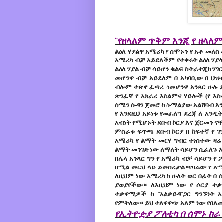
¨የዘላለም ጥቅም እንጂ የ ዘላለም
ልዕለ ሃያልዋ አሜሪካ የ ሰሞኑን የ አቶ መለ
አሜሪካ ብቻ አይደለችም የተቀሩት ልዕለ ሃያላን
ልዕለ ሃያል ብቻ ሳይሆን ቁልፍ ስትራተጂክ ሃገ
መሆንዋ ብቻ አይደለም በ አካባቢው በ ህዝ
ብሎም ተጽኖ ፈጣሪ ከመሆንዋ አንጻር ሁሉ ይመ
ጽንፈኛ የ አክራሪ እስልምና ሃይሎች (የ እ
ሰሜን ሱዳን ጀመሮ ከ ሱማልያው አልሸባብ እን
የ እንደዚህ አይነቱ የመፈለግ ደረጃ ለ አን
አብነት የሚሆኑት ደቡብ ኮርያ እና ጀርመን ና
ምስራቁ ፍጥጫ ደቡብ ኮርያ በ ከፍተኛ የ ገ
አሜሪካ የ ልማት መርሃ ግብር ተነስተው ዛ
ልማት መንገድ ነው ለማለት ሳይሆን ሲፈለጉ 
በሌላ አንጻር ግን የ አሜሪካ ብቻ ሳይሆን የ
በሚል መርህ ላይ ይመሰረታል።የዛሬው የ አሜ
ለዚህም ነው አሜሪካ ከ ሁለት ወር በፊት በ 
ያወያየችው። ለእዚህም ነው የ ሶርያ ተቃ
ተቃዋሚዎች ከ ¨አልቃይዳ¨ጋር ግንኙነት 
የምትለው። ይህ ተለዋዋጭ አለም ነው የበለ
የኢትዮዽያ ፖለቲካ በ ሰሞኑ ከራ