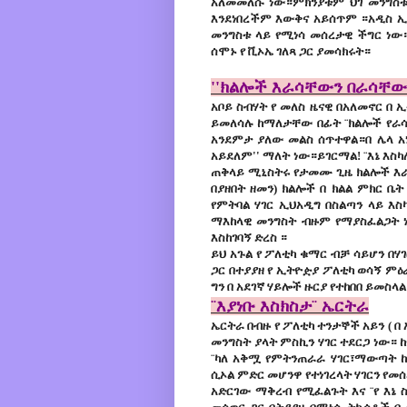
አለመመለሱ ነው።ምክንያቱም ህገ መንግስቱ
እንደነበረችም እውቅና አይሰጥም ።አዲስ ኢ
መንግስቱ ላይ የሚነሳ መሰረታዊ ችግር ነው።
ሰሞኑ የ ቪኦኤ ገለጻ ጋር ያመሳክሩት።
''ክልሎች እራሳቸውን በራሳቸው
አቦይ ስብሃት የ መለስ ዜናዊ በአለመኖር በ
ይመለሳሉ ከማለታቸው በፊት ¨ክልሎች የራሳ
አንደምታ ያለው መልስ ሰጥተዋል።በ ሌላ አነ
አይደለም'' ማለት ነው።ይገርማል! ¨እኔ እስካ
ጠቅላይ ሚኒስትሩ የታመሙ ጊዜ ክልሎች እራ
በያዘበት ዘመን) ክልሎች በ ክልል ምክር ቤ
የምትባል ሃገር ኢህአዲግ በስልጣን ላይ እ
ማእከላዊ መንግስት ብዙም የማያስፈልጋት ነች
እስከገባኝ ድረስ ።
ይህ አጉል የ ፖለቲካ ቁማር ብቻ ሳይሆን በሃገ
ጋር በተያያዘ የ ኢትዮዽያ ፖለቲካ ወሳኝ ምዕ
ግን በ አደገኛ ሃይሎች ዙርያ የተከበበ ይመስ
¨እያነቡ እስክስታ¨ ኤርትራ
ኤርትራ በብዙ የ ፖለቲካ ተንታኞች አይን ( 
መንግስት ያላት ምስኪን ሃገር ተደርጋ ነው። 
¨ካለ አቅሟ የምትንጠራራ ሃገር፣ማውጣት ከ
ሲኦል ምድር መሆንዋ የተነገረላት ሃገርን የመ
አድርገው ማቅረብ የሚፈልጉት እና ¨የ እኔ 