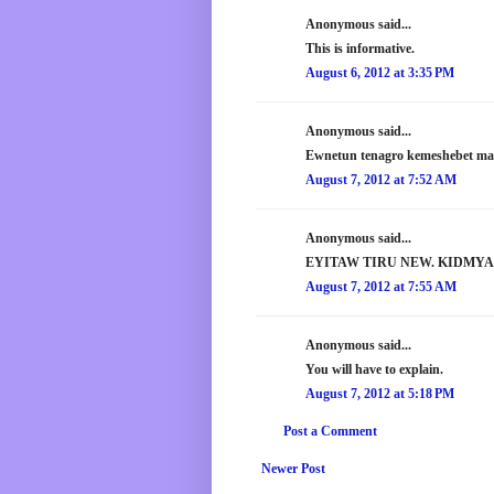
Anonymous said...
This is informative.
August 6, 2012 at 3:35 PM
Anonymous said...
Ewnetun tenagro kemeshebet ma
August 7, 2012 at 7:52 AM
Anonymous said...
EYITAW TIRU NEW. KIDMY
August 7, 2012 at 7:55 AM
Anonymous said...
You will have to explain.
August 7, 2012 at 5:18 PM
Post a Comment
Newer Post