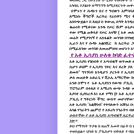
መሰወር ጋር በትያያዘ በሚነሱ ትኩሳቶች በ
አካባቢ ሃያልነት ለማግኘት ከሚያደርጉት መዋ
ሰሞኑን የ ሱዳኑን እና የ ግብጽን አምባ
ለሚነሱ ችግሮች ኤርትራ የራስዋን ሚና 
አበሳጭቷል። በ እዚህ በ ቀውጢ ሰዓት እንዲህ
ቁጡነት የሚቀናው አንዱ የጦር ሹም ሁኔታው
ተው የሚል ጠቅላይ የጦር አዛዥ ( አቶ መለ
መሬት የሚያገናኝ የ አስፋልት መንገድ በገን
ኢራን እና የ ሱዳኑ አልበሺር ከ ኤርትራ 
በሚፈለገው መንገድ ለመጠምዘዝ መሆኑን አ
የ አቶ ኢሳያስ ሁለቱ ከባድ ፈተ
አቶ ኢሳያስ የገቡበት የ አጣብቂኝ ወጥመድ
ሲሆን ይህም የ ኢሳያስ ገተር እና ደረቅ ያለ
ድመት'' ግንኙነት እንዲሆን ያረጉት የ ኢሳ
ቃለ መጠይቅ አድራጊ የ ቪኦኤ አማርኛው ክ
አንድ ሰሞን የ አቶ ኢሳያስን የውጭ ፖሊሲ በ
ፕሮግራም በተለይ የ አሜሪካ ውጭ ጉዳይ መ
እያሳየ ሲያስረዳ እነ አቶ የማነ (የ አቶ ኢ
ፖሊሲ የ ግትርነት ችግር ውስጥ መሆናቸው
አቶ ኢሳያስ ¨አልሸባብ¨ የተባለውን አሸባሪ 
አባል ሃገራትን ጨምሮ የ አፍሪካ ሃገራትን ብ
ሁለተኛው የ አቶ ኢሳያስ አጣብቂኝ ኤርትራ
ነው
።
ይህ የማንነት ጥያቄ ከ ዘጠኝ አመት በፊት በ
ተወስቷል። ህንድ ከ ፓኪስታን ብትለይ የ ባህል