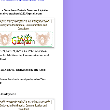
r : - Getachew Bekele Damtew / ጌታቸው
-mail=getachewb221@gmail.com
ን ሚድያ፣ኮሚንኬሽን እና ምክር አገልግሎት
achn Multimedia, Communication and
ltant
 በፌስ ቡክ ገፅ / GUDAYACHN ON FACE
//www.facebook.com/gudayachn/?tn-
*F
 Gudayachn