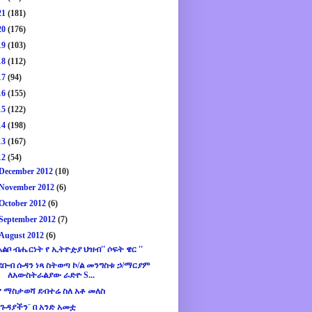
21
(181)
20
(176)
19
(103)
18
(112)
17
(94)
16
(155)
15
(122)
14
(198)
13
(167)
12
(54)
December 2012
(10)
November 2012
(6)
October 2012
(6)
September 2012
(7)
August 2012
(6)
አልቦ ብሔርነት የ ኢትዮዽያ ህዝብ'' ሶፍት ዌር ''
ደቡብ ሱዳን ነጻ ስትወጣ ኮ/ል መንግስቱ ኃ/ማርያም
ለአውስትራልያው ራድዮ S...
የ ማስታወሻ ደብተሬ ስለ አቶ መለስ
¨ጉዳያችን¨ በ አንድ አመቷ