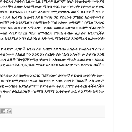
ፍ ቅርጽና ይዘቱ በ ጊዜው ጊዜ የሚታይ ቢሆንም ከላይ የተጠቀሱት ውጭያዊ
 ሁነቶችን ይዘው እንደሚመጡ ማሰብ ተገቢ ነው።በዋናነት የታጠቀው የ ጦር
ብዛኛው ከትግራይ ቢሆኑም ለለውጥ የሚያስገድዱ ወሳኝ ሁኔታዎች ግን ከ
 የ አቶ ኢሳያስ ከ ሱዳን እና ከ ግብጽ ጋር ያደረጉት ምክክር እራሳቸውን በ
መሸምቀቅ እንደሚሆን ስለሚገመት ¨ሳይቀድሙ መቅደም ¨ በሚል ¨አጭር
ኢሳያስ ላይ መውሰድ አማራጭ ተብሎ ይወሰድ ይሆናል። ይህም ፕሬዝዳንት
መለስ ሳቢያ የደረሰ ንዴት ለማብረድ ያግዛል ተብሎ ሊታሰብ እንደሚችል
ካሪ እንደሚሆን ግን ቢይንስ ለ አቅጣጫ ማስቀየርያ እንደሚረዳ ሊታመንበት
 የ ቀድሞ ታጋዮች እንደነ ስዪ አብርሃ እና ገብሩ አስራት የመሰሉትን ስሜት
ዝ ነው። ለእዚህ ግን እንደ እነ በረከት ያሉ ¨ልብ አላላች ሁ ይሆናል እንጂ
 አራዳ ልጆች ¨ሸዋጆች¨የሚሏቸውን ከ አካባቢው ማራቅ ይጠይቃል። ለእዚህ
ራዊ መፈንቅል ቢጢ ሽው ማለት አለባት። አለበልዝያ ማን ይሰማል ብላችሁ
ዊው እና በወቅቱ አነጋገር ¨አሸባሪው¨ ድንገተኛ የ ህዝብ መነሳሳት ነው።
ስርዓት በሚያስይዝ ሃይል ካልተተካ የ አቦይ ስርዓት ¨ክልሎች እኮ ድሮም
ላዊ መንግስት አያስፈልግም¨ ይምትለው ቀልድ ደግማ ልትተረክ ትችላለች።
ረክ ትወና ታስፈልጋለች።¨ሰማሽ እማማ ኢትዮዽያ ቃል የ እምነት እዳ ነው
!