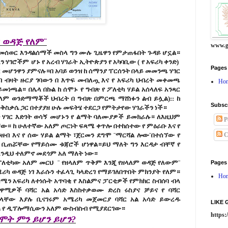
 ወዳጅ የለም¨
www.g
ስ መሰወር እንዳልሰማች መስላ ግን ሙሉ ጊዜዋን የምታጠፋበት ጉዳይ ሆኗል።
 ሃገሮችም ሆኑ የ አረብ ሃገራት ኢትዮጵያን የ አካባቢው ( የ አፍሪካ ቀንድ)
Pages
ር መሆንዋን ያምናሉ።በ አባይ ወንዝ ከ ሰማንያ ፐርሰንት በላይ መመንጫ ሃገር
ብ ብዛት ዙርያ ገባውን በ እጥፍ መብለጧ እና የ አፍሪካ ህብረት መቀመጫ
Ho
ነጫል። በሌላ በኩል ከ ሰሞኑ የ ግብጽ የ ፖለቲካ ሃይል አሰላለፍ አንጻር
ስላም ወንድማማቾች ህብረት በ ግብጽ በምርጫ ማሸነፉን ልብ ይሏል):: ከ
Subsc
ቅስቃሴ ጋር በተያያዘ ሁሉ መፍትሄ ተደርጋ የምትታየው ሃገራችን ነች።
ዲት ሃገር እድገት ወሳኝ መሆኑን የ ልማት ባለሙያዎች ይመክራሉ። ለእዚህም
P
ቸው። ከ ሁለተኛው አለም ጦርነት ፍጻሜ ቀጥሎ በተከሰተው የ ምዕራቡ እና የ
ንዘብ እና የ ሰው ሃይል ልማት ፣ጀርመን ደግሞ ¨ማርሻል ሎው¨በተሰኘው የ
C
ሬ ቢጠሯቸው የማይሰሙ ቱጃሮች ሆነዋል።ይህ ማለት ግን እርዳታ ብቸኛ የ
እንዲህ ተለምኖ መደጎም አለ ማለት ነው።
ፖለቲካው
አለም መርህ ¨ የዘላለም ጥቅም እንጂ የዘላለም ወዳጅ የለውም¨
Pages
ሪካ ወዳጅ ነገ እራሱን ተፈላጊ ካላድረገ የማይገለበጥበት ምክንያት የለም።
Ho
ሰሜን አፍሪካ ለተነሱት አጥባቂ የ እስልምና ፓርቲዎች የምክክር ስብሰባ ብላ
ዋሚዎች ባሻር አል አሳድ እስከተቃወሙ ድረስ ሩስያና ቻይና የ ባሻር
አላቸው እያሉ ቢናገሩም አሜሪካ መጀመርያ ባሻር አል አሳድ ይውረዱ
LIKE
ጠ የ ዲፕሎማሲውን አለም ውስብስብ የሚያደርገው።
https
ሞት ምን ይሆን ይሆን?