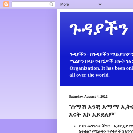
ጉዳያችን
ጉዳያችን - በጉዳያችን ሚድያ፣ኮምኒ
ሚልዮን በላይ ጎብኚዎች ያሉት ገፅ ነው።
Organization. It has been on
all over the world.
Saturday, August 4, 2012
¨ሰማሽ አንቺ እማማ ኢትዮዽ
እናት እኮ አይደለም¨
የ ህገ መንግስቱ ችግር ¨ ኢትዮዽያ የ
ስጥቷል? የሚሉትን ጥያቄዎች በ አግባ