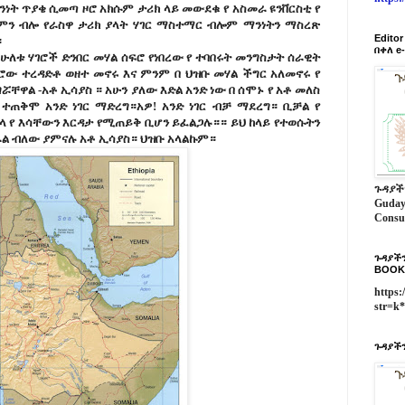
ነት ጥያቄ ሲመጣ ዞሮ አክሱም ታሪክ ላይ መውደቁ የ አስመራ ዩንቨርስቲ የ
ምን ብሎ የራስዋ ታሪክ ያላት ሃገር ማስተማር ብሎም ማንነትን ማስረጽ
Edito
።
በቀለ e
ሁለቱ ሃገሮች ድንበር መሃል ሰፍሮ የነበረው የ ተባበሩት መንግስታት ሰራዊት
ሮው ተረዳድቶ ወዘተ መኖሩ እና ምንም በ ህዝቡ መሃል ችግር አለመኖሩ የ
ሯቸዋል -አቶ ኢሳያስ ። አሁን ያለው እድል አንድ ነው በ ሰሞኑ የ አቶ መለስ
ተጠቅሞ አንድ ነገር ማድረግ።አዎ! አንድ ነገር ብቻ ማደረግ። ቢቻል የ
ላ የ እሳቸውን እርዳታ የሚጠይቅ ቢሆን ይፈልጋሉ።። ይህ ከላይ የተወሱትን
ል ብለው ያምናሉ አቶ ኢሳያስ። ህዝቡ አላልኩም።
ጉዳያች
Guday
Consu
ጉዳያችን
BOOK
https:
str=k
ጉዳያችን