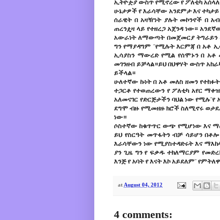
ኢትዮዽያ ውስጥ የሚኖረው የ ፖለቲካ አሰላለ
ሁኔታዎች የ እራሳቸው አንደምታ እና ተካታይ
ሰራዊት በ አዛዥነት ያሉት መኮንኖች በ አ
ጠረንዼዛ ላይ የተዘረጋ አጀንዳ ነው። አንደኛው
አውራነት ለማውጣት በመጀመርያ ትግራይን 
ግን የማያዳግም ¨የሚሉት እርምጃ በ አቶ 
ኢሳያስን ማውረድ የሚል የሰሞኑን በ አቶ 
መገንዘብ ይቻላል።ይህ በህዋሃት ውስጥ አከራ
ይችላል።
ሁለተኛው ኩነት በ አቶ መለስ ዘመን የተከፉት
ተጋርቶ የተወጠረውን የ ፖለቲካ አየር ማቀዝቀ
አለመናገር የድርጅታችን ባህል ነው የሚሉ¨የ
ደግሞ ብዙ የሚመዘዙ ክሮች ስለሚኖሩ ወታደ
ነው።
ሶስተኛው ከቁጥጥር ውጭ የሚሆነው እና ማዕበላ
ይህ የስርዓት መጥፋትን ብቻ ሳይሆን በቶሎ 
እራሳቸውን ነው የሚያስተዳድሩት እና ማእከ
ያን ጊዜ ግን የ ፍቃዱ ተክለማርያም የመድ
እንጅ የ አባት የ እናት እኮ አይደለም¨ የምትለዋ
at
August 04, 2012
4 comments: