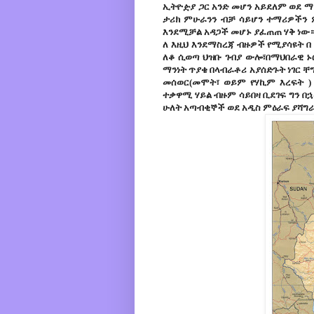
ኢትዮዽያ ጋር አንድ መሆን አይደለም ወደ ማን
ታሪክ ምሁራንን ብቻ ሳይሆን ተማሪዎችን 
እንደሚቻል አዳጋች መሆኑ ያፈጠጠ ሃቅ ነው
ለ እዚህ እንደማስረጃ ብዙዎች የሚያሳዩት በ 
ለቆ ሲወጣ ህዝቡ ገብያ ውሎ፣በማህበራዊ ኑ
ማንነት ጥያቄ በላብራቶሪ አያሰድጉት ነገር ቸግ
መሰወር(መሞት፣ ወይም የሃኪም እረፍት ) 
ተቃዋሚ ሃይል ብዙም ሳይበዛ ቢደገፍ ግን በኋ
ሁለት አጣብቂኞች ወደ አዲስ ምዕራፍ ያሻግራ