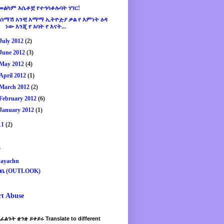
መልካም እሴቶቿ የተጎሳቆሉባት ሃገር!
¨ሰማሽ አንቺ እማማ ኢትዮዽያ ቃል የ እምነት ዕዳ
ነው እንጂ የ አባት የ እናት...
July 2012
(2)
June 2012
(3)
May 2012
(4)
April 2012
(1)
March 2012
(2)
February 2012
(6)
January 2012
(1)
11
(2)
s
ayachn
ዛቤ (OUTLOOK)
rt Abuse
ፈልጉት ቋንቋ ይቀይሩ Translate to different