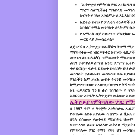
¨ኢትዮዽያ የምትባል ሃገር ኢህአዲግ በ
ማረግ ስለሚችሉ) ማእከላዊ መንግስት
ስብሃት የ ገለጻ አንደምታ ለ እኔ እስከገ
ኤርትራ በብዙ የ ፖለቲካ ተንታኞች አ
እስክስ¨ የሚል መንግስት ያላት ምስኪን
የ አሜሪካ ብቻ ሳይሆን የ ፖለቲካው 
መርህ ላይ ይመሰረታል።
ልጅ ሆኜ በ ኢትዮዽያ ቴሌቭዥን ቅዳሜ ማታ 
ማየት የተለመደ ነበር።ጥቁር እና ነጭ ቲቪያችን
መሆኑን ልብ በሉልኝ) የምወድላት ማስታወቂያ
ልቤን ይነካዋል።¨ሰማሽ አንቺ እማማ ኢትዮዽያ
ቲዎድሮስ)። ፍቃዱ ህይወት የዘራበት ይህ ታሪ
መንግስት ያልነበራት፣ መሳፍንቱ ሁሉ በያለበት
ሃገራችን ስም ታሪኳ ጠፍቶ ትናንሽ መንግስ
ከሚያንዣብበው የ አውሮፓውያን የ ቅኝ ግዛት 
አፄ ቴዎድሮስ ግን ከ ቋራ ገስግሰው የ ጎንደ
አድርገው አንዲት ኢትዮዽያን መልሰው አቆ
ኢትዮዽያ የምትባለው ሃገር የማን
በ 1997 ዓም የ ቅንጅት እንቅስቃሴ ኢዴ
የተባለው ልደቱ አያሌው ከ ሰሞኑ ለ ቪኦኤ 
በግሉ በሰጠው የ
ጠቅላይ ሚኒስትሩ ህመም ዙ
ነበር::እንደ ልደቱ አገላለጽ ጠቅላይ ሚኒስት
የምትባለው ሃገር የማን ናት? ህገ መንግስ