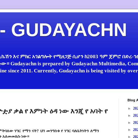
 - GUDAYACHN
ኬሽን እና ምክር አገልግሎት የሚዘጋጅ ሲሆን ከ2003 ዓም ጀምሮ በድረ-ገፅ 
 Gudayachn is prepared by Gudayachn Multimedia, Comm
line since 2011. Currently, Gudayachn is being visited by ov
Blog A
►
20
ያ ቃል የ እምነት ዕዳ ነው እንጂ የ አባት የ
►
20
►
20
►
20
ምትባለው ሃገር የማን ናት? ህገ መንግስቱ የ ሃገር ባለቤትነትን ለማን
ቡ አለመመለሱ ነው።
►
20