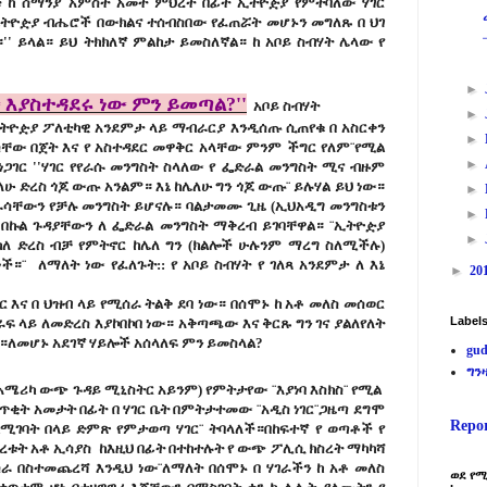
 ከ ሰማንያ አምስት አመተ ምህረት በፊት ኢትዮዽያ የምትባለው ሃገር
ትዮዽያ ብሔሮች በውክልና ተሰብስበው የፈጠሯት መሆኑን መግለጹ በ ህገ
'' ይላል። ይህ ትክክለኛ ምልከታ ይመስለኛል። ከ አቦይ ስብሃት ሌላው የ
►
 እያስተዳደሩ ነው ምን ይመጣል?''
አቦይ ስብሃት
►
 ኢትዮዽያ ፖለቲካዊ አንደምታ ላይ ማብራርያ እንዲሰጡ ሲጠየቁ በ አስርቀን
►
ቸው በጀት እና የ አስተዳደር መዋቅር አላቸው ምንም ችግር የለም¨የሚል
►
ጋገር ''ሃገር የየራሱ መንግስት ስላለው የ ፌድራል መንግስት ሚና ብዙም
ለሁ ድረስ ጎጆ ውጡ አንልም። እኔ ከሌለሁ ግን ጎጆ ውጡ¨ ይሉሃል ይህ ነው።
►
ሳቸውን የቻሉ መንግስት ይሆናሉ። ባልታመሙ ጊዜ (ኢህአዲግ መንግስቱን
►
ት በኩል ጉዳያቸውን ለ ፌድራል መንግስት ማቅረብ ይገባቸዋል። ¨ኢትዮዽያ
►
ስካለ ድረስ ብቻ የምትኖር ከሌለ ግን (ክልሎች ሁሉንም ማረግ ስለሚችሉ)
።¨ ለማለት ነው የፈለጉት:: የ አቦይ ስብሃት የ ገለጻ አንደምታ ለ እኔ
►
20
ር እና በ ህዝብ ላይ የሚሰራ ትልቅ ደባ ነው። በሰሞኑ ከ አቶ መለስ መሰወር
Label
ራፍ ላይ ለመድረስ እያኮበኮበ ነው። አቅጣጫው እና ቅርጹ ግን ገና ያልለየለት
ላል።ለመሆኑ አደገኛ ሃይሎች አሰላለፍ ምን ይመስላል?
gud
ግን
በ አሜሪካ ውጭ ጉዳይ ሚኒስትር አይንም) የምትታየው ¨እያነባ እስክስ¨ የሚል
ከጥቂት አመታት በፊት በ ሃገር ቤት በምትታተመው ¨አዲስ ነገር¨ጋዜጣ ደግሞ
Repo
ሚገባት በላይ ድምጽ የምታወጣ ሃገር¨ ትባላለች።በከፍተኛ የ ወጣቶች የ
ሰረቱት አቶ ኢሳያስ ከእዚህ በፊት በተከተሉት የ ውጭ ፖሊሲ ክስረት ማካካሻ
ስራ በስተመጨረሻ እንዲህ ነው¨ለማለት በሰሞኑ በ ሃገራችን ከ አቶ መለስ
ወደ የሚ