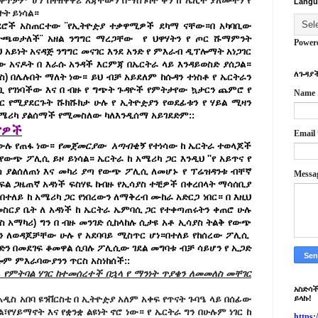
 ቀጥታም ሆነ በተዘዋዋሪ እጃቸውን በማስገባት ቀን ከ ሌሊት ያለሙትን የ
Langu
ተት ይነሳል።
ሳደሮች አስጠርተው ¨የኢትዮዽያ ተቃዋሚዎች ደካማ ናቸው።በ አካባቢው
ትጫወታለች¨ አዘል ንግግር ማረጋቸው የ ህዋሃትን የ ጦር ሹማምንት
Power
 አይነት አናዳጅ ንግግር መናገር እንደ አንድ የ ምእራብ ዲፕሎማት አነጋገር
 አናዶት በ እራሱ አንዳች እርምጃ በኤርትራ ላይ እንዳይወስድ ያሰጋል።
ለጉዳያች
ስ) በሌሉበት ማለት ነው። ይህ ብቻ አይደለም ከሱዳን ተነስቶ የ ኤርትራን
ዘቧ የገነባችው እና በ ብዙ የ ግጭት ጉዳዮች የምትታየው ኳታርን ጨምሮ የ
Name
ጋር የሚያደርጉት ሹክሹክታ ሁሉ የ ኢትዮዽያን የወደፊቱን የ ሃይል ሚዛን
ሜሪካ ያልሰማች የሚመስለው ካለእንዲሰማ አይገደድም::
ናዎች
Email
 ውሉ የጠፋ ነው።
የመጀመርያው አጣብቂኝ
የተነሳው ከ ኤርትራ ተወላጆች
 የውጭ ፖሊሲ ይዞ ይነሳል። ኤርትራ ከ አሜሪካ ጋር እንዲህ ''የ አይጥና የ
ያስ ያልሰለጠነ እና መካሪ ያጣ የውጭ ፖሊሲ ለመሆኑ የ ፕሬዝዳንቱ ብቸኛ
Messa
ፍል ጋዜጠኛ አዳነች ፍስሃዪ ከብዙ የኢሳያስ ተቺዎች በቀረበላት ማሳሰቢያ
ተለይ ከ አሜሪካ ጋር የነበረውን ለማቅረብ ሙከራ አድርጋ ነበር። በ እዚህ
ስርያ ቤት ለ አዳነች ከ ኤርትራ ኤምባሲ ጋር የተቀጣጠሩትን ቀጠሮ ሁሉ
ሳያስ አማካሪ) ግን በ ብዙ መንገድ ሲከላከሉ ሲታዩ አቶ ኢሳያስ ትልቅ የውጭ
ን ለወዳጆቻቸው ሁሉ የ አደባባይ ሚስጥር ሆነ።በተለይ የከሰረው ፖሊሲ
ቡድን በመደገፍ ቆመዋል ሲባሉ ፖሊሲው ገደል መግባቱ ብቻ ሳይሆን የ ኢጋድ
ሎም ምእራባውያንን ጥርስ አስነከሰች::
 የምትባል ሃገር ከተመሰረተች በኋላ የ ማንነት ጥያቄን ለመመለስ መቸገር
አስድሳች
 አዲስ አበባ ዩንቨርስቲ በ ኢትዮዽያ አለም አቀፍ የጥናት ጉባዔ ላይ በሰፊው
ይላኩ!
፣የሃይማኖት እና የቋንቋ ልዩነት ኖሮ ነው። የ ኤርትራ ግን በሁሉም ነገር ከ
https