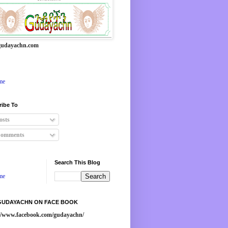
udayachn.com
me
ribe To
osts
omments
Search This Blog
me
 GUDAYACHN ON FACE BOOK
://www.facebook.com/gudayachn/