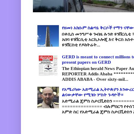
የዘመነ አክሱም ስልጣኔ ቅርሶች የማን ናቸው
በቀሲስ መንግሥቱ ጐበዜ ሉንድ ዩንቨርሲቲ ፣
አበባ ዩንቨርሲቲ አርኪኦሎጂ እና ቅርስ አስ
ዩንቨርስቲ የዶክትሬት...
GERD is meant to connect millions t
present papers on GERD
The Ethiopian herald News Paper A
REPORTER Addis Ababa *********
ADDIS ABABA - Over sixty-mil...
የአሜሪካው አድሚራል ኢትዮጵያን እንውረር
ልናውቃቸው የሚገቡ ሦስት ጉዳዮች።
አድሚራል ጄምስ ስታርቪድስን =========
=============== ብሉምበርግ የተሰ
አምድ ስር የአድሚራል ጄምስ ስታርቪድስን 