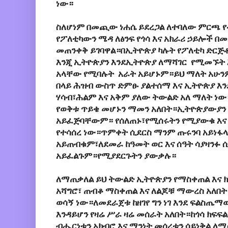
ነው።
ስለሆነም በመጪው ነሐሴ ይደረጋል ለተባለው ምርጫ የ
የፖለቲካውን ሜዳ ለፅንፍ የጎሳ እና አክራሪ ኃይሎች በ
መጠንቀቅ ይገባዋል።በኢትዮጵያ ካሉት የፖለቲካ ድር
እንጂ ኢትዮጵያን እንደኢትዮጵያ ለማሻገር የሚመኙት 
አላቸው የሚባሉት አራት አይሆኑም።ይህ ማለት አሁን
በላይ ሕዝብ ውስጥ ድምፁ ያልተሰማ እና ኢትዮጵያ እን
ሃሳብ፣ሕልም እና አቅም ያለው ትውልድ አለ ማለት ነው
የወቅቱ ጥይቄ መሆኑን ማመን አለበት።ኢትዮጵያውያን 
አይፈጅባቸውም። የሰለጠኑ፣የሚሰሩትን የሚያውቁ እና
የተሳሰረ ነው።ጥምቀት ሲደርስ ማንም ጡሩንባ አይነ
አይጠብቁም፣ለደመራ ከዓመት ወር እና ሰዓት ሳያዛንፉ 
አይፈልጉም።የሚያደርጉትን ያውቃሉ።
ለማጠቃለል ይህ ትውልድ ኢትዮጵያን የማስቀጠል እና ክ
አሻግሮ፣ ጠብቆ ማስቀጠል እና ለልጆቹ ማውረስ አለበት
ወሳኝ ነው።ለመደራጀቱ ከዘገየ ግን ነገ እንደ ፍልስጤማ
እንዳይሆን የዛሬ ሥራ ዛሬ መሰራት አለበት።ከጎሳ ክፍ
ብሔርነቱን አክብሮ እና ማንነት መሰረቱን ሳይነቅል 