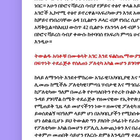
ነበር። አሁን በኮሮና ቫይረስ ሳብያ የቻይና ተፅኖ ቀላል 
አገሮች ኢኮኖሚ ተፅኖ ይኖረዋል።አፍሪካውያን እንደ አ
ከቻይና የነበረባቸው ዕዳ 1ቢልዮን ዶላር ብቻ የነበረ ሲሆን
አሻቅቧል።ከእዚህ ውስጥ 42 ቢልዮኑ የአንጎላ ዕዳ ብቻ 
በኮሮና ቫይረስ ሳብያ ቀውሱ ከተባባሰ የአፍሪካ ምጣኔ 
እንዲሁ።
ትውልዱ አባቶቹ በሙቱላት አገር እንደ ፍልስጤማውያን 
በፍጥነት ተደራጅቶ የሰለጠነ ፖለቲካ አካል መሆን ይገባ
ከላይ ለማንሳት እንደተሞከረው አገራዊ፣አካባቢያዊ እና
ሊመጡ ከሚችሉ ፖለቲካዊ፣ምጣኔ ሃብታዊ እና ማኅ
ከፖለቲካው ዓለም በመራቅ የተጣለበትን የተረት ቡልኮ 
ጉዳይ ያገባኛል ስሜት ተደራጅቶ የዘመናዊው የኢትዮጵያ
የሚጠይቅ ጊዜ ላይ መሆናችንን ነው። ዘመናዊ ፖለቲካ
ይወሰድልኝ።በዓለም ላይም ሆነ በአካባቢያችን የሚከሰ
ሆነ ዕድል ቢሆኑ ይህ ትውልድ ግን ያለበት ኃላፊነት የ
የፖለቲካው አካል በመሆን የፖሊሲ አውጪነቱን እና በራ
ተቀምጦ መጠበቅ ሳይሆን የእርሱ ድምፅ እንዲሰማ ተ