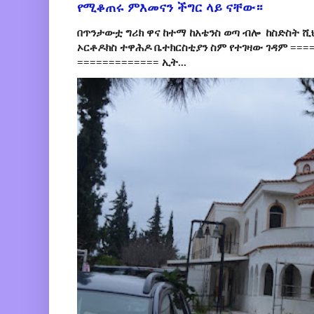
የሚቆጠሩ ምእመናን ችግር ላይ ናቸው።
በጥንታውቷ ግሪክ ዋና ከተማ ከአቴንስ ወጣ ብሎ ከስድስት ሺ
ኦርቶዶክስ ተዋሕዶ ቤተክርስቲያን ስም የተገዛው ገዳም ====
============= ኢት...