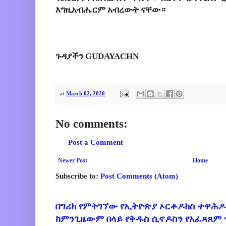
እግዚአብሔርም አብረውት ናቸው።
ጉዳያችን GUDAYACHN
at
March 02, 2020
No comments:
Post a Comment
Newer Post
Home
Subscribe to:
Post Comments (Atom)
በግሪክ የምትገኘው የኢትዮጵያ ኦርቶዶክስ ተዋሕዶ
ከምንጊዜውም በላይ የቅዱስ ሲኖዶስን የአፈጻጸም