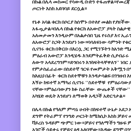
በኩል በሌላ መስመር የሳውዲ ቡድን ተፋጠዋል።የመረ
ጦርነት እስከ አደባባይ ደርሷል።
የኔቶ አባል ቱርክ በሶርያ ከሰሞኑ በተለየ መልክ የያዘችው
አፋጧታል።በሌላ በኩል የቱርክ ለአውሮፓ ያላት ስልታ
አለመታመን እንዲሁም በአልታሰበ ጊዜ የሩስያ እና ኢራ
ለአውሮፓ ስጋት እንደሆነ ነው።ባሳለፍነው ሳምንት የቱ
ሲናገሩ ቱርክ በቅርቡ በእርሷ ጋር የሚገኙትን ከአንድ 
ምዕራብ አውሮፓ እንዲሄዱ እንደምትፈቅድ ሲያብራሩ 
ለውጥ አላደረግንም።ድንበሩን እንከፍትላቸዋለን'' ነበር
የምታስፈራራው በስደተኛ ጎርፍ የመምታት አቅሟን በ
ከእዚህ በፊት ቱርክ ስደተኞቹን እንዳታሳልፍ በገንዘብ እ
እኝሁ ከፍተኛ አማካሪ ሲናገሩ ''ስደተኞቹ የምዕራባውያ
ናቸው።ምዕራባውያን ክፉ ስራቸው ውጤቶች ናቸው'' 
አካሄድ ወዴት እንደሆነ ለማወቅ አዳጋች አድርጎታል።
በሌላ በኩል የዓለም ምጣኔ ሀብት በከፍተኛ ሁኔታ አደጋ
ደግሞ የትራምፕ የንግድ ጦርነት ከሜክሲኮ እስከ ቻይና 
ቫይረስ ጉዳይም ጭምር ነው።ቻይና የዓለማችን ግዙፍ 
አገሮች ሳይቀሩ የቻይና ዕዳ አለባቸው።እዳው ደግሞ በን