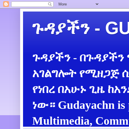
ጉዳያችን - 
ጉዳያችን - በጉዳያችን
አገልግሎት የሚዘጋጅ ሲ
የነበረ በአሁኑ ጊዜ ከአ
ነው። Gudayachn is 
Multimedia, Commu