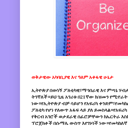
ወቅታዊው አካባቢያዊ እና ዓለም አቀፋዊ ሁኔታ
ኢትዮጵያ በወሳኝ ፖለቲካዊ፣ማኅበራዊ እና ምጣኔ ሃብ
ትገኛለች።ይህ ጊዜ አገሪቱ በ21ኛው ክ/ዘመን የሚኖራት
ነው።የኢትዮጵያ ብቻ ሳይሆን የአፍሪካ ቀንድም፣የመካ
ፖለቲካ የሆነ የለውጥ አፋፍ ላይ ያለ ይመስላል።የአፍሪ
የቅርብ አገሮች ወታደራዊ ሰፈሮቻቸውን ከኤርትራ እስከ
ፕሮጀክቶች በሱማሌ ውስጥ እየገነባች ነው።የመካከለኛ 