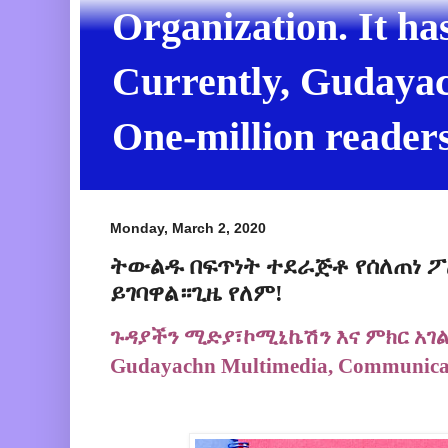
Organization. It ha
Currently, Gudayach
One-million readers
Monday, March 2, 2020
ትውልዱ በፍጥነት ተደራጅቶ የሰለጠነ ፖ
ይገባዋል።ጊዜ የለም!
ጉዳያችን ሚድያ፣ኮሚኒኬሽን እና ምክር አገ
Gudayachn Multimedia, Communicat