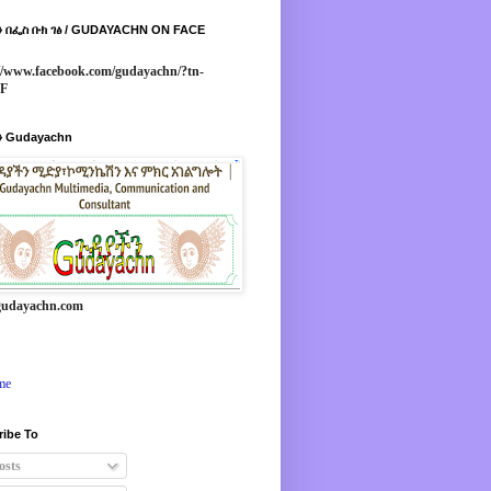
 በፌስ ቡክ ገፅ / GUDAYACHN ON FACE
//www.facebook.com/gudayachn/?tn-
*F
 Gudayachn
udayachn.com
me
ribe To
osts