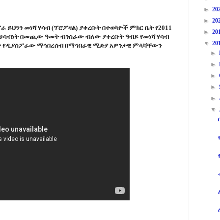
►
20
►
20
 ይህንን መነሻ ሃሳብ (ፕሮፖዛል) ያቀረቡት በተወካዮች ምክር ቤት የ2011
►
20
ሻ ሀሳብነት በመጪው ዓመት ብንሰራው ብለው ያቀረቡት ዓብይ የመነሻ ሃሳብ
▼
20
ጥ የዲያስፖራው ማኅበረሰብ በማኅበራዊ ሚድያ አዎንታዊ ምላሻቸውን
►
►
►
►
►
▼