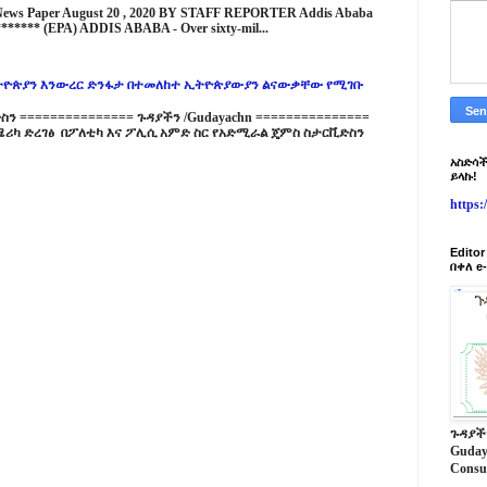
 News Paper August 20 , 2020 BY STAFF REPORTER Addis Ababa
****** (EPA) ADDIS ABABA - Over sixty-mil...
ዮጵያን እንውረር ድንፋታ በተመለከተ ኢትዮጵያውያን ልናውቃቸው የሚገቡ
 =============== ጉዳያችን /Gudayachn ===============
ሪካ ድረገፅ በፖለቲካ እና ፖሊሲ አምድ ስር የአድሚራል ጄምስ ስታርቪድስን
አስድሳች
ይላኩ!
https
Edito
በቀለ e
ጉዳያች
Guday
Consu