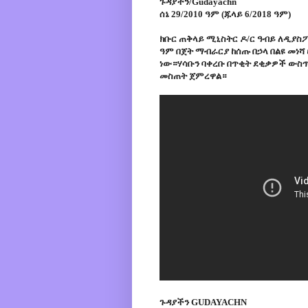
ጉዳያችን/Gudayachn
ሰኔ 29/2010 ዓም (ጁላይ 6/2018 ዓም)
ክቡር ጠቅላይ ሚኒስትር ዶ/ር ዓብይ ለዲያስፖራ
ዓም በጀት ማብራርያ ከሰጡ በኃላ በልዩ መነ
ነው።ሃሳቡን ባቀረቡ በጥቂት ደቂቃዎች ውስ
መስጠት ጀምረዋል።
ጉዳያችን GUDAYACHN