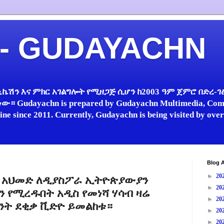
 - GUDAYACHN
ኬሽን እና ምክር አገልግሎት የሚዘጋጅ ሲሆን ከ2003 ዓም ጀምሮ በድረ-ገፅ 
 Gudayachn is prepared by Gudayachn Multimedia, Comm
line since 2011. Currently, Gudayachn is being visited by ov
Blog A
►
20
ብይ አህመድ ለዲያስፖራ ኢትዮጵያውያን
►
20
 የሚረዱበት አዲስ የመነሻ ሃሳብ ዛሬ
►
20
ንት ደቂቃ ቪድዮ ይመልከቱ።
►
20
►
20