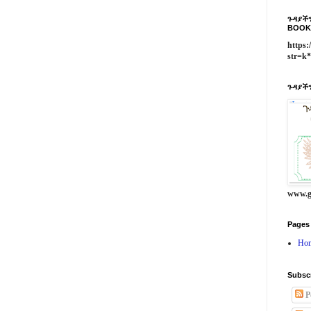
ጉዳያችን
BOOK
https:
str=k
ጉዳያችን
www.g
Pages
Ho
Subsc
P