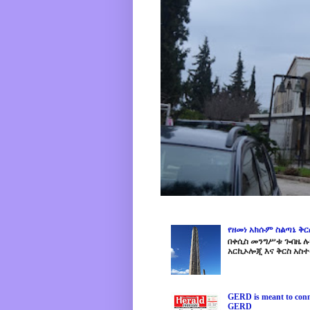
የዘመነ አክሱም ስልጣኔ ቅ
በቀሲስ መንግሥቱ ጐበዜ ሉን
አርኪኦሎጂ እና ቅርስ አስተ
GERD is meant to conne
GERD