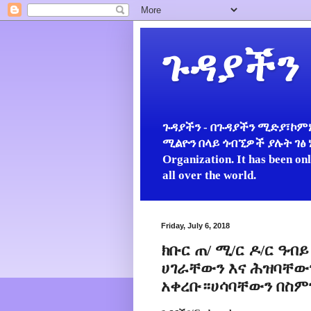
ጉዳያችን
ጉዳያችን - በጉዳያችን ሚድያ፣ኮምኒ
ሚልዮን በላይ ጎብኚዎች ያሉት ገፅ ነው።
Organization. It has been on
all over the world.
Friday, July 6, 2018
ክቡር ጠ/ ሚ/ር ዶ/ር ዓ
ሀገራቸውን እና ሕዝባቸውን
አቀረቡ።ሀሳባቸውን በስም