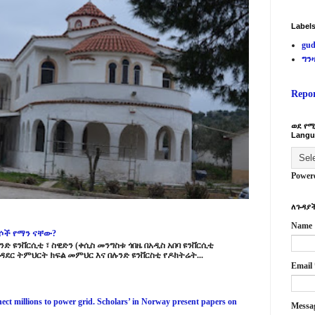
Label
gud
ግን
Repo
ወደ የሚ
Langu
Power
ለጉዳያች
Name
ርሶች የማን ናቸው?
ድ ዩንቨርሲቲ ፣ ስዊድን (ቀሲስ መንግስቱ ጎበዜ በአዲስ አበባ ዩንቨርሲቲ
ዳደር ትምህርት ክፍል መምህር እና በሉንድ ዩንቨርስቲ የዶክትሬት...
Email
ct millions to power grid. Scholars’ in Norway present papers on
Messa