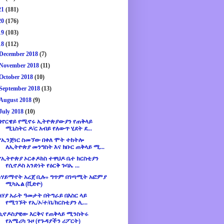
21
(181)
20
(176)
19
(103)
18
(112)
December 2018
(7)
November 2018
(11)
October 2018
(10)
September 2018
(13)
August 2018
(9)
July 2018
(10)
በኖርዌይ የሚኖሩ ኢትዮጵያውያን የጠቅላይ
ሚኒስትር ዶ/ር አብይ የለውጥ ሂደት ደ...
የኢንጅነር ስመኘው በቀለ ሞት ተከትሎ
ለኢትዮጵያ መንግስት እና ክቡር ጠቅላይ ሚ...
የኢትዮጵያ ኦርቶዶክስ ተዋህዶ ቤተ ክርስቲያን
የሲኖዶስ አንድነት የዕርቅ ጉባኤ ...
«ሃይማኖት አረጀ ቢሉ» ግጥም በገጣሚት አፎምያ
ሚካኤል (ቪድዮ)
ለሃያ አራት ዓመታት በትግራይ በእስር ላይ
የሚገኙት የኢ/ኦ/ተ/ቤ/ክርስቲያን ሊ...
ሲኖዶስያዊው እርቅና የጠቅላይ ሚንስትሩ
የአሜሪካ ጉዞ (የጉዳያችን ሪፖርት)