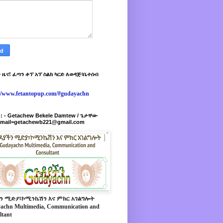
 ዜና! ፈጣን ቶፕ አፕ ስልክ ካርድ ለወዳጅ፣ቤተሰብ
://www.fetantopup.com/#gudayachn
r : - Getachew Bekele Damtew / ጌታቸው
-mail=getachewb221@gmail.com
ን ሚድያ፣ኮሚንኬሽን እና ምክር አገልግሎት
achn Multimedia, Communication and
ltant