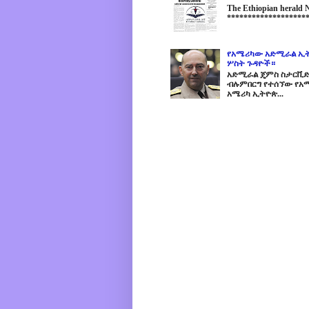
The Ethiopian herald
********************
የአሜሪካው አድሚራል ኢት
ሦስት ጉዳዮች።
አድሚራል ጄምስ ስታርቪድስን
ብሉምበርግ የተሰኘው የአሜ
አሜሪካ ኢትዮጵ...