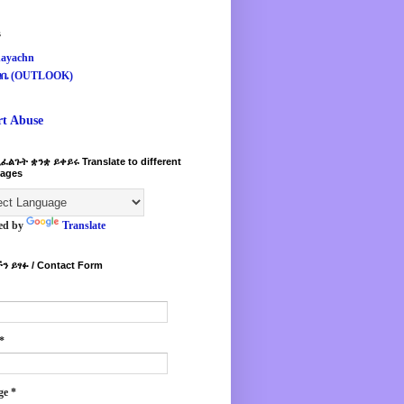
s
ayachn
ዛቤ (OUTLOOK)
rt Abuse
ፈልጉት ቋንቋ ይቀይሩ Translate to different
ages
ed by
Translate
ን ይፃፉ / Contact Form
*
ge
*