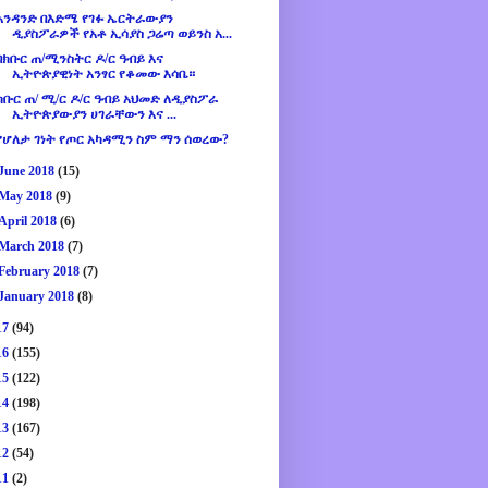
አንዳንድ በእድሜ የገፉ ኤርትራውያን
ዲያስፖራዎች የአቶ ኢሳያስ ጋሬጣ ወይንስ አ...
በክቡር ጠ/ሚንስትር ዶ/ር ዓብይ እና
ኢትዮጵያዊነት አንፃር የቆመው እሳቤ።
ክቡር ጠ/ ሚ/ር ዶ/ር ዓብይ አህመድ ለዲያስፖራ
ኢትዮጵያውያን ሀገራቸውን እና ...
የሆለታ ገነት የጦር አካዳሚን ስም ማን ሰወረው?
June 2018
(15)
May 2018
(9)
April 2018
(6)
March 2018
(7)
February 2018
(7)
January 2018
(8)
17
(94)
16
(155)
15
(122)
14
(198)
13
(167)
12
(54)
11
(2)