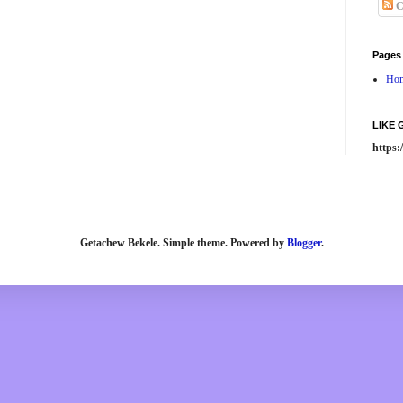
C
Pages
Ho
LIKE
https
Getachew Bekele. Simple theme. Powered by
Blogger
.