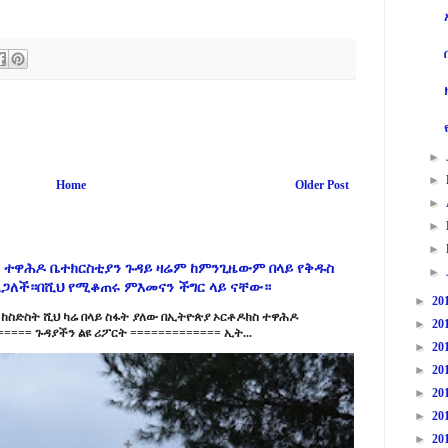
►
►
Home
Older Post
►
►
►
 ተዋሕዶ ቤተክርስቲያን ጉዳይ ዛሬም ከምንጊዜውም በላይ የቅዱስ
►
ልጋለች።በሺህ የሚቆጠሩ ምእመናን ችግር ላይ ናቸው።
►
20
ከስድስት ሺህ ካሬ በላይ ስፋት ያለው በኢትዮጵያ ኦርቶዶክስ ተዋሕዶ
►
20
==== ጉዳያችን ልዩ ሪፖርት ============= ኢት...
►
20
►
20
►
20
►
20
►
20