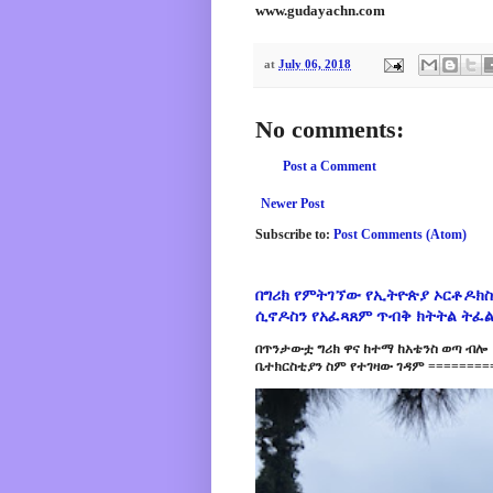
www.gudayachn.com
at
July 06, 2018
No comments:
Post a Comment
Newer Post
Subscribe to:
Post Comments (Atom)
በግሪክ የምትገኘው የኢትዮጵያ ኦርቶዶክስ
ሲኖዶስን የአፈጻጸም ጥብቅ ክትትል ትፈ
በጥንታውቷ ግሪክ ዋና ከተማ ከአቴንስ ወጣ ብሎ 
ቤተክርስቲያን ስም የተገዛው ገዳም =========