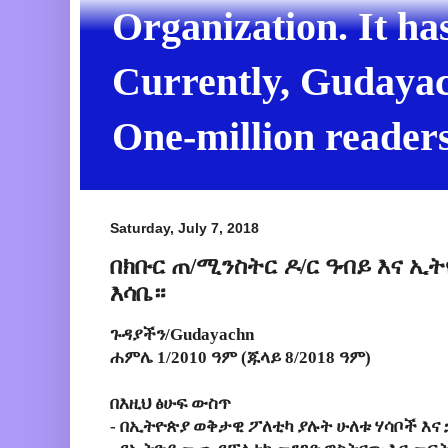
Organization. It ha
Currently, Gudayach
One-million readers
Saturday, July 7, 2018
በክቡር ጠ/ሚንስትር ዶ/ር ዓብይ እና ኢ
እሳቤ።
ጉዳያችን/Gudayachn
ሐምሌ 1/2010 ዓም (ጁላይ 8/2018 ዓም)
በእዚህ ፅሁፍ ውስጥ
- በኢትዮጵያ ወቅታዊ ፖለቲካ ያሉት ሁለቱ ሃሳቦች እና