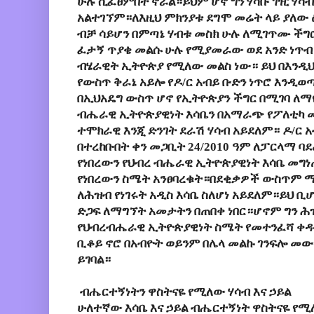
ሁሉ ሲፈፀምበት ኖሯል።ይህም ሆኖ ግን ሃሳቡ ገዢ ሃሳ
አልተገኘም።ለእዚህ ምክንያቱ ደግሞ መሬት ላይ ያለው
ብቻ ሳይሆን በምጣኔ ሃብቱ መስክ ሁሉ ለሚገጥሙ ች
ፈታኝ ጥያቄ መልሱ ሁሉ የሚያመራው ወደ አንድ ነጥብ
ብሄራዊት ኢትዮጵያ የሚለው መልስ ነው። ይህ በእንዲህ
የውስጥ ቅራኔ አይሎ የዶ/ር አብይ ቡድን ነጥሮ እንዲወ
በኢህአዴግ ውስጥ ሆኖ የኢትዮጵያን ችግር በሚገባ ለማየት
ብሔራዊ ኢትዮጵያዊነት እሳቤን በአማራጭ የፖለቲካ መ
ተሞክራዊ እንጂ ድንገት ደራሽ ሃሳብ አይደለም። ዶ/ር 
በተረከቡበት ቀን መጋቢት 24/2010 ዓም ለፓርላማ ባ
የነበረውን የህብረ ብሔራዊ ኢትዮጵያዊነት እሳቤ መግነ
የነበረውን ስሜት አንፀባረቁት።በደቂቃዎች ውስጥም ሚ
ለሕዝብ የነገሩት አዲስ እሳቤ ስለሆነ አይደለም።ይህ ቢሆ
ድጋፍ ለማግኘት አመታትን በጠበቀ ነበር።ሆኖም ግን ሕ
የህብረብሔራዊ ኢትዮጵያዊነት ስሜት የመተንፈሻ ቀዳዳ
ቢቆይ ኖሮ በአብዮት ወይንም በሌላ መልኩ ገንፍሎ መው
ይገባል።
ብሔርተኝነትን ዋስትናዬ የሚለው ሃሳብ እና ኃይል
ሁለተኛው እሳቤ እና ኃይል ብሔርተኝነት ዋስትናዬ የሚለ