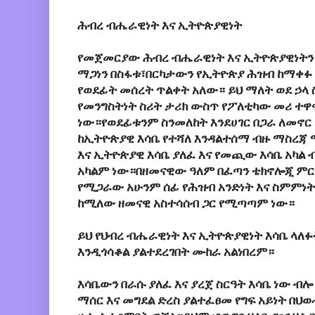
ሕብረ ብሔራዊነት እና ኢትዮጵያዊነት
የመጀመርያው ሕብረ ብሔራዊነት እና ኢትዮጵያዊነትን
ማጋነን በስፋቱ፣በርካታውን የኢትዮጵያ ሕዝብ ከማቀፉ እ
የወደፊት መሰረት ጥልቀት አለው። ይህ ማለት ወደ ኃላ
የመንግስትነት ስሪት ታሪክ ውስጥ የፖለቲካው መሪ ተዋ
ነው።የወደፊቱንም ስንመለከት እንደሀገር በጋራ ለመኖር
ከኢትዮጵያዊ እሳቤ የተሻለ እንዳልተሰማ ብዙ ማስረ
እና ኢትዮጵያዊ እሳቤ ያለፈ እና የመጪው እሳቤ አካል 
አካልም ነው።በዘመናዊው ዓለም በፈጣን ቴክኖሎጂ ምርት
የሚጋራው አሁንም ሰፊ የሕዝብ አንድነት እና ስምምነት
ከሚለው ዘመናዊ አስተሳሰብ ጋር የሚጣጣም ነው።
ይህ የህብረ ብሔራዊነት እና ኢትዮጵያዊነት እሳቤ ላለፉ
እንዲጎሳቆል ያልተደረገበት ሙከራ አልነበረም።
እሳቤውን በራሱ ያለፈ እና ያረጀ ስርዓት እሳቤ ነው ብሎ
ማሰር እና መግደል ድረስ ያልተፈፀመ የግፍ አይነት በህ