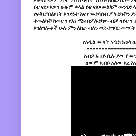
እውነታውን ማየት ግን በሃሳብ የማሸነፍ አስፈላጊነትን 
ይሆናል።አዎን ሁሉም ቀላል ይሆናል።መልካም መንገድ ላ
የፍቅር፣በልዩነት አንድነት እና የመተሳሰብ ፖለቲካችን ያ
ተመልካች ከመሆን የእኔ ሚና በፖለቲካው ብቻ ሳይሆን 
አገልግሎቶች ሁሉ ምን ለስራ ብለን ወደ ተግባር መግባት
የአዲስ ሙላት አዲስ ነጠላ 
================
አብይ አብይ ሲሉ ያው ፆሙን
ሰውም አብይ አለው አረ እ