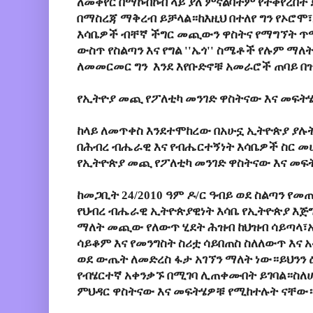
ለመቀየር በማኮብኮብ ላይ ያለ ምናልባትም የተቀየረበት 
በማስረጃ ማቅረብ ይቻላል።ከእዚህ በተለየ ግን የኦሮሞ
እሳቤዎች ብቸኛ ችግር መጪውን ዋስትና የማግኘት ጥ
ውስጥ የስልጣን እና የግል ''ኤጎ'' ስሜቶች የሉም ማለ
ለመመርመር ግን እንደ እየቡድኖቹ አመራሮች ጠባይ በ
የኢትዮያ መጪ የፖለቲካ መንገድ ዋስትናው እና መፍት
ከላይ ለመጥቀስ እንደተሞከረው በአሁኗ ኢትዮጵያ ያሉ
በሕብረ ብሔራዊ እና የብሔርተኝነት እሳቤዎች ስር መ
የኢትዮጵያ መጪ የፖለቲካ መንገድ ዋስትናው እና መፍ
ከመጋቢት 24/2010 ዓም ዶ/ር ዓብይ ወደ ስልጣን የመ
የህብረ ብሔራዊ ኢትዮጵያዊነት እሳቤ የኢትዮጵያ እጅግ
ማለት መጪው የለውጥ ሂደት ሕዝብ ከህዝብ ሳይጣላ፣
ሳይቆም እና የመንግስት ስሪቷ ሳይበጠስ ስለለውጥ እና አ
ወደ ውጤት ለመድረስ ፋታ አገኘን ማለት ነው።ይህንን
የብሄርተኛ አቀንቃኙ በሚገባ ሊጠቀሙበት ይገባል።ስ
ምህዳር ዋስትናው እና መፍትሄዎቹ የሚከተሉት ናቸው።