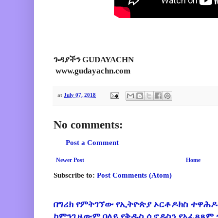
ጉዳያችን GUDAYACHN
www.gudayachn.com
at
July 07, 2018
No comments:
Post a Comment
Newer Post
Home
Subscribe to:
Post Comments (Atom)
በግሪክ የምትገኘው የኢትዮጵያ ኦርቶዶክስ ተዋሕዶ
ከምንጊዜውም በላይ የቅዱስ ሲኖዶስን የአፈጻጸም