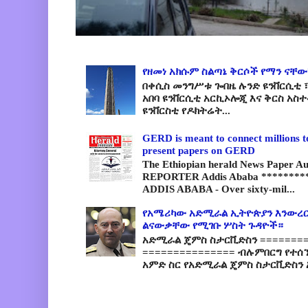
የዘመነ አክሱም ስልጣኔ ቅርሶች የማን ናቸው
በቀሲስ መንግሥቱ ጐበዜ ሉንድ ዩንቨርሲቲ ፣
አበባ ዩንቨርሲቲ አርኪኦሎጂ እና ቅርስ አስ
ዩንቨርስቲ የዶክትሬት...
GERD is meant to connect millions t
present papers on GERD
The Ethiopian herald News Paper A
REPORTER Addis Ababa *********
ADDIS ABABA - Over sixty-mil...
የአሜሪካው አድሚራል ኢትዮጵያን እንውረር
ልናውቃቸው የሚገቡ ሦስት ጉዳዮች።
አድሚራል ጄምስ ስታርቪድስን =========
=============== ብሉምበርግ የተሰ
አምድ ስር የአድሚራል ጄምስ ስታርቪድስን 