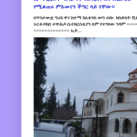
የሚቆጠሩ ምእመናን ችግር ላይ ናቸው።
በጥንታውቷ ግሪክ ዋና ከተማ ከአቴንስ ወጣ ብሎ ከስድስት ሺ
ኦርቶዶክስ ተዋሕዶ ቤተክርስቲያን ስም የተገዛው ገዳም ====
============= ኢት...