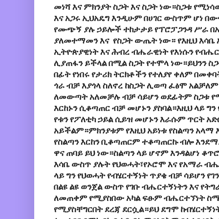
መነሻ እና ምክንያት ስጋት እና ስጋት ነው።ስጋቱ የሚነ
እና አጋሩ ኢህአዴግ እንዲሁም በሀገር ውስጥም ሆነ በ
የሙጭኝ ያሉ ኃይሎች ተከታታይ የፕሮፓጋንዳ ሥራ በአ
ያለመተማመን እና የስጋት ውጤት ነው። የእዚህ እሳቤ 
ኢትዮጵያዊነት እና ሕብረ ብሔራዊነት የእነሱን የብሔር
ሊያጠፋን ይችላል በሚል ስጋት የተሞላ ነው።ይህንን ስ
በፊት የነበሩ የታሪክ ትርክቶችን የተለያየ ቀለም በመቀባት
ጎራ ብቻ እያጎላ ስለኖረ ከስጋት ሊወጣ ፈፅሞ አልቻለም
ለመውጣት አለመቻሉ ብቻ ሳይሆን ወደፊትም ስጋቱ የሚ
እርከኑን ሲቆጣጠር ብቻ መሆኑን ያስባል።እዚህ ላይ ግን
የቱን የፖለቲካ ኃይል ሲይዝ መሆኑን እራሱም ጥርት አ
አይችልም።ምክንያቱም የእዚህ አይነቱ የስልጣን አላማ
የስልጣን እርከን ቢቆጣጠርም ተቆጣጠርኩ ብሎ እንደማይ
ዋና ጠባይ ይህ ነው።ስልጣን ላይ ሆኖም እንዳልሆነ ቆጥ
እሳቤ ውስጥ ያሉት የህወሓት፣የኦሮሞ እና የአማራ ብ
ላይ ግን የህወሓት የብሄርተኝነት ጥያቄ ብቻ ሳይሆን የገ
በልዩ ልዩ ወንጀል ውስጥ የገቡ ብሔርተኝነትን እና የትግ
ለመጠቀም የሚያስበው አካል ፍፁም ብሔርተኘነት ስሜ
የሚያስቸግርበት ደረጃ ደርሷል።ይህ ደግሞ ከብሄርተኝነት