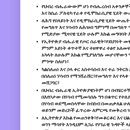
የህብረ ብሔራውውም ሆነ የብሔረሰብ አቀንቃኞች
እና ከሴራ ፖለቲካ የራቀ የዲሞክራሲያዊ ሂደት 
ለሕግ የበላይነት እና የዲሞክራሲያዊ ሂደት ውጤት
የመግለጥ እና ሃሳብን ለሕዝብ ግምገማ በመግለጥ
የሚድያው ሚዛናዊ ሂደት ሁሉም እኩል መግባባት 
የኢትዮጵያ ብሔራዊ የጦር ሰራዊት፣የደህንነት መዋ
ምንም አይነት ቀጥተኛ እና ተዘዋዋሪ ተፅኖ አለ
አካላት ለሁሉም እኩል የሚያገለግሉ መሆናቸውን 
ምንጭ ስለሆነ፣
ካልሰለጠነ እና ኃላ ቀር አስተሳሰብ እና ተራ ንት
በሰለጠነ ሃሳብን የማንሸራሸር፣የመግለጥ እና የላቀ
መሸጋገር፣
በህብረ ብሔራዊ ኢትዮጵያዊነትም ሆነ በብሄርተኝ
በእየቦታው በሃሳብ የሚመሳሰሉ ግን በቁጥር የተ
በሃሳብ ወደሚመስላቸው ስብስብ በመጠቃለል ሁለ
ወይንም መድረኮች ፈጥረው ለምርጫ የመቅረብ 
ለኢትዮጵያ እኩል የመጠንቀቅ፣የመቆርቆር እና ህ
ወገን ማሳየት እንዲህም ለጋራ የሃገራዊ ጉዳዮች 