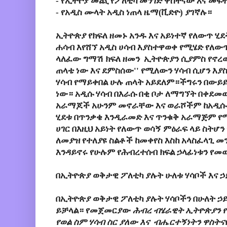
-
የኢትዮያ መጪ የፖለቲካ መንገድ ዋስትናው እና መፍት
-
የአዲስ ሙላት አዲስ ነጠላ ዜማ(ቪድዮ) ያገኛሉ።
ኢትዮጵያ የክፍለ ዘመኑ አንዱ እና አይነተኛ የለውጥ ሂደ
ሐሳብ እየሸኘ አዲስ ሀሳብ እያስተዋወቀ የሚሄድ የለው
ላለፈው ግማሽ ክፍለ ዘመን ኢትዮጵያን ሲያምስ የኖረው 
ጠላቴ ነው እና ደምስሰው'' የሚለውን ሃሳብ ሲሆን እያስ
ሃሳብ የማይቀበል ሁሉ ጠላት አይደለም።ችግሩን በውይይ
ነው። አዲሱ ሃሳብ በእራሱ በቂ ቦታ ለማግኘት በቀደመው
አራማጆች አሁንም መኖራቸው እና ወራሾችም ከአዲሱ
ሂደቱ በጥንቃቄ እንዲራመድ እና ጥንቁቅ አራማጅም የሚ
ሀገር በእዚህ አይነት የለውጥ ወሳኝ ምዕራፍ ላይ ስትሆን
ለመያዝ የተለያዩ ስልቶች ከመቀየስ እስከ አላስፈላጊ መ
እንዳይኖሩ የሁሉም የሕብረተሰብ ክፍል ኃላፊነቱን የመ
በኢትዮጵያ ወቅታዊ ፖለቲካ ያሉት ሁለቱ ሃሳቦች እና 
በኢትዮጵያ ወቅታዊ ፖለቲካ ያሉት ሃሳቦችን በሁለት 
ይቻላል። የመጀመርያው
ሕብረ ብሄራዊት ኢትዮጵያን 
የወል ስም ሃሳብ ስር ያለው እና ብሔርተኝነትን ዋስትናዬ