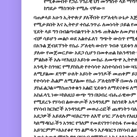
የሚቆሙበት የጋራ ሃገራዊ ህገ መንግስት ላይ ማሻ
ከግደታ ማስገባት የሚሉ ናቸው።
ባጠቃላይ አሁን ኢትዮጵያ ያለችበት የፖለቲካ ሁኔታ እ
የሚታይበት እና ኢትዮያ ተስፈንጥራ ለመነሳት ኃይል የ
ሂደት ላይ ግን በብልጣብልጥነት አንዱ ጠቅልሎ ለመያዝ
ብቻ ሳይሆን መልሶ ወደ አልተፈለገ ግጭት ውስጥ የሚ
በአጉል ጀብደኘንት የሴራ ፖለቲካ ውስጥ ገብቶ ሂደቱን
ያለው የመጀመርያው አደጋ ሲሆን በመቀጠል ከአንዳንድ 
ምልክቶች አሉ።የእዚህ አይነቱ ሙከራ ለመጭዋ ኢትዮ
አንዲት ስንዝር የማያስኬድ የተሳሳተ አስተሳሰብ ነው።በ
ለሚያልሙ ደግሞ ሁለት አይነት መንገዶች መጠቀም ይ
የተሳሳተ ሕልም ለሚያልሙ የሴራ ፖለቲከኞች በሙሉ 
ያስፈልጋል።ማስጠንቀቁን አልፎ ሂደቱን ለማደናቀፍ 
አስፈላጊ ነው።ከእዚህ ውጭ ግን በህብረ ብሔራዊውም ሆ
የሚደረጉ የሃሳብ ልውውጦች አንዳንዴም ከሰንደቅ አላማ
የሃሳብ ክርክሮች አንዳንዴም መወራረፎች ጨዋነትን ባለ
አደጋዎች አይደሉም።በእርግጥ ለእኛ ሀገር ፖለቲካ የእዚህ
ካለማዳበራችን አንፃር የዓለም የመደናገጥ፣ተስፋ የመቁ
አይገርምም።እአየቆየ ግን ልምዱን እያዳበርን በሃሳብ ል