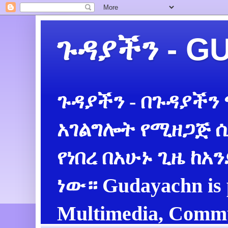
ጉዳያችን - 
ጉዳያችን - በጉዳያችን
አገልግሎት የሚዘጋጅ ሲ
የነበረ በአሁኑ ጊዜ ከአ
ነው። Gudayachn is 
Multimedia, Commu