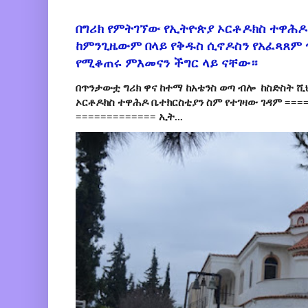
በግሪክ የምትገኘው የኢትዮጵያ ኦርቶዶክስ ተዋሕዶ
ከምንጊዜውም በላይ የቅዱስ ሲኖዶስን የአፈጻጸም
የሚቆጠሩ ምእመናን ችግር ላይ ናቸው።
በጥንታውቷ ግሪክ ዋና ከተማ ከአቴንስ ወጣ ብሎ ከስድስት ሺ
ኦርቶዶክስ ተዋሕዶ ቤተክርስቲያን ስም የተገዛው ገዳም ====
============= ኢት...