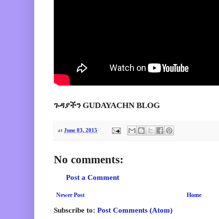
ጉዳያችን GUDAYACHN BLOG
at
June 03, 2015
No comments:
Post a Comment
Newer Post
Home
Subscribe to:
Post Comments (Atom)