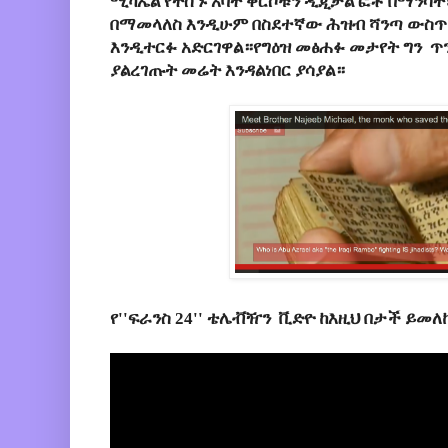
ሚካኤል የተሰኙ አባት ቅርሶቹን ዲጂታል ፎቶ በማንሳት
በማመላለስ እንዲሁም በስደተኛው ሕዝብ ሻንጣ ውስ
እንዲተርፉ አድርገዋል።የግዕዝ መፅሐፉ መታየት ግን ጥ
ያልረገጡት መሬት እንዳልነበር ያሳያል።
የ''ፍራንስ 24'' ቴሌቭዥን ቪድዮ ከእዚህ በታች ይመለ