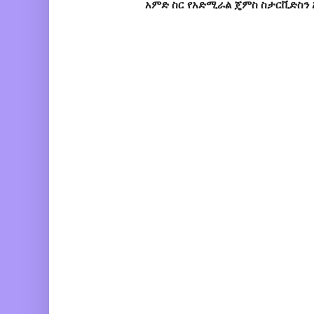
አምድ ስር የአድሚራል ጄምስ ስታርቪድስን 