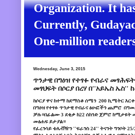
Organization. It ha
Currently, Gudayach
One-million readers
Wednesday, June 3, 2015
ጥንታዊ በግዕዝ የተፃፉ የብራና መፃሕፍ
መፃህፍት በሶርያ በረሃ በ''አይኤስ ኤስ''
ከሶርያ ዋና ከተማ ከደማስቆ ሰሜን 200 ኪሜትር እር
በግዕዝ የተፃፉ ጥንታዊ የብራና ፅሁፎችን ጨምሮ በግመ
ቻሉ።በፊልሙ 3 ደቂቃ ከ22 ሰከንድ ጀምሮ ከሚታዩት መ
መፅሐፍ ይታያል።
የፈረንሳይ ቴሌቭዥን ''ፍራንስ 24'' ትናንት ግንቦት 2