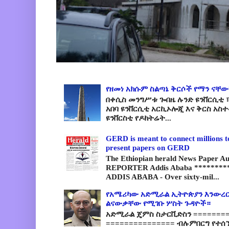
የዘመነ አክሱም ስልጣኔ ቅርሶች የማን ናቸው
በቀሲስ መንግሥቱ ጐበዜ ሉንድ ዩንቨርሲቲ ፣
አበባ ዩንቨርሲቲ አርኪኦሎጂ እና ቅርስ አስ
ዩንቨርስቲ የዶክትሬት...
GERD is meant to connect millions t
present papers on GERD
The Ethiopian herald News Paper A
REPORTER Addis Ababa *********
ADDIS ABABA - Over sixty-mil...
የአሜሪካው አድሚራል ኢትዮጵያን እንውረር
ልናውቃቸው የሚገቡ ሦስት ጉዳዮች።
አድሚራል ጄምስ ስታርቪድስን =========
=============== ብሉምበርግ የተሰ