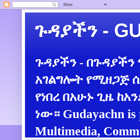
ጉዳያችን - 
ጉዳያችን - በጉዳያችን
አገልግሎት የሚዘጋጅ ሲ
የነበረ በአሁኑ ጊዜ ከአ
ነው። Gudayachn is 
Multimedia, Commu