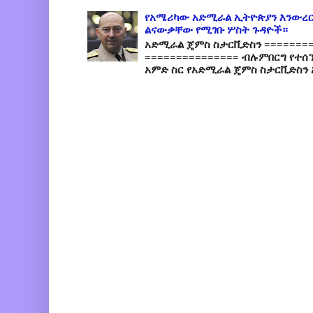
የአሜሪካው አድሚራል ኢትዮጵያን እንውረር
ልናውቃቸው የሚገቡ ሦስት ጉዳዮች።
አድሚራል ጄምስ ስታርቪድስን =========
=============== ብሉምበርግ የተሰ
አምድ ስር የአድሚራል ጄምስ ስታርቪድስን 