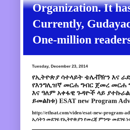
Organization. It ha
Currently, Gudayach
One-million readers
Tuesday, December 23, 2014
የኢትዮጵያ ሳተላይት ቴሌቭዥን እና ራድ
የእንግሊዝኛ መርሐ ግብር ጀመረ መርሐ 
እና ዓለም አቀፋዊ ጉዳዮች ላይ ያተኩራ
ይመልከቱ) ESAT new Program Adv
http://ethsat.com/video/esat-new-program-a
ኢሳትን መደገፍ የኢትዮጵያን የመረጃ ምንጭ መደገፍ 