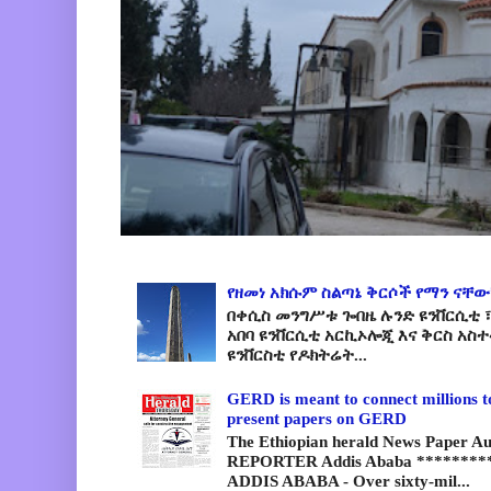
የዘመነ አክሱም ስልጣኔ ቅርሶች የማን ናቸው
በቀሲስ መንግሥቱ ጐበዜ ሉንድ ዩንቨርሲቲ ፣
አበባ ዩንቨርሲቲ አርኪኦሎጂ እና ቅርስ አስ
ዩንቨርስቲ የዶክትሬት...
GERD is meant to connect millions t
present papers on GERD
The Ethiopian herald News Paper A
REPORTER Addis Ababa *********
ADDIS ABABA - Over sixty-mil...