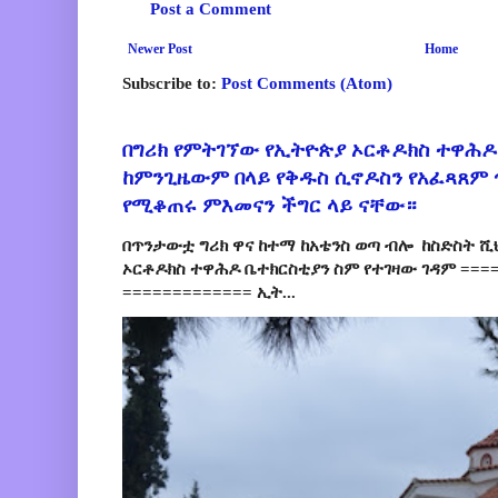
Post a Comment
Newer Post
Home
Subscribe to:
Post Comments (Atom)
በግሪክ የምትገኘው የኢትዮጵያ ኦርቶዶክስ ተዋሕዶ
ከምንጊዜውም በላይ የቅዱስ ሲኖዶስን የአፈጻጸም
የሚቆጠሩ ምእመናን ችግር ላይ ናቸው።
በጥንታውቷ ግሪክ ዋና ከተማ ከአቴንስ ወጣ ብሎ ከስድስት ሺ
ኦርቶዶክስ ተዋሕዶ ቤተክርስቲያን ስም የተገዛው ገዳም ====
============= ኢት...