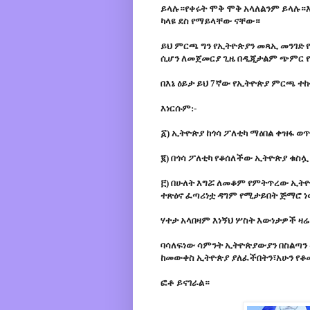
ይላሉ።የቀሩት ሞቅ ሞቅ አላለልንም ይላሉ።እነ
ካላዩ ደስ የማይላቸው ናቸው።
ይህ ምርጫ ግን የኢትዮጵያን መጻኢ መንገድ
ሲሆን ለመጀመርያ ጊዜ በዲጂታልም ጭምር የ
በእኔ ዕይታ ይህ 7ኛው የኢትዮጵያ ምርጫ 
እነርሱም:-
፩) ኢትዮጵያ ከጎሳ ፖለቲካ ማዕበል ቀዝፋ ወ
፪) በጎሳ ፖለቲካ የቆሰለችው ኢትዮጵያ ቁስ
፫) በሁለት እግሯ ለመቆም የምትጥረው ኢትዮጵ
ተጽዕኖ ፈጣሪነቷ ዳግም የሚታይበት ጅማሮ 
ሃተታ አላበዛም እነኝህ ሦስት እውነታዎች ዛሬ 
ባሳለፍነው ሳምንት ኢትዮጵያውያን በስልጣን 
ከመውቀስ ኢትዮጵያ ያለፈችበትን፣አሁን የቆ
ፎቶ ይናገራል።