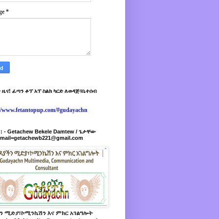
ge
*
 ዜና! ፈጣን ቶፕ አፕ ስልክ ካርድ ለወዳጅ፣ቤተሰብ
://www.fetantopup.com/#gudayachn
r : - Getachew Bekele Damtew / ጌታቸው
-mail=getachewb221@gmail.com
ን ሚድያ፣ኮሚንኬሽን እና ምክር አገልግሎት