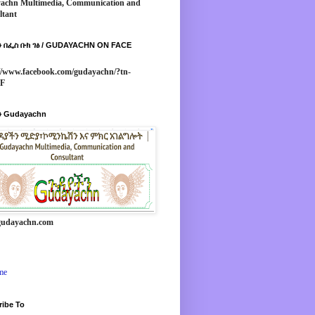
achn Multimedia, Communication and
ltant
 በፌስ ቡክ ገፅ / GUDAYACHN ON FACE
//www.facebook.com/gudayachn/?tn-
*F
 Gudayachn
udayachn.com
me
ribe To