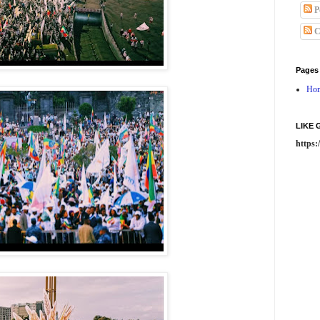
P
C
Pages
Ho
LIKE
https