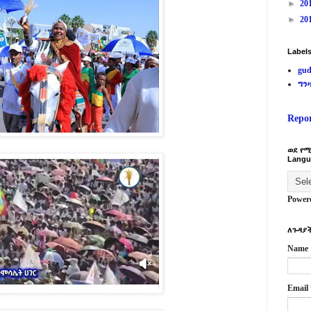
►
20
►
20
Label
gud
ግን
Repo
ወደ የሚ
Langu
Power
ለጉዳያች
Name
Email