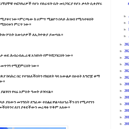
ኝህኞቹ ተፎካካሪዎች የሆኑ የድራፍት ቤት መነጋገርያ የሆኑ ቃላት ሲቀያየሩ
►
 የሚያቀና ነው።ምርጫው ከ ሀምሣ ሚልዮን በላይ ሕዝብ የሚሳተፍበት
►
ሚከናወን ምርጥ ነው።
►
ተከትሎ ሦስት እውነታዎች ለኢትዮጵያ ያመጣሉ።
►
►
20
►
20
ጥታ ወደ ሕብረብሔራዊ አንድነት የምትሸጋገርበት ነው።
►
20
►
20
ሏ መጥገግ የሚጀምርበት ነው።
►
20
ያ ከባሕር በር የተገለለችበትን የክህደት ካባ አውልቃ በሁለት እግሮቿ ቆማ
►
20
ነው።
►
20
►
20
ያልገባን የዛሬ አምስት ዓመት ይገባናል።
►
20
ላይ ያለውን መንግስት ደግፈው ተሰልፈዋል።ለሀገራችን በጎ የሚታየንን
►
20
መችበትንና ለነገ ያቀደችውን መረዳቱ ጥቅም አለው።
►
20
►
20
►
20