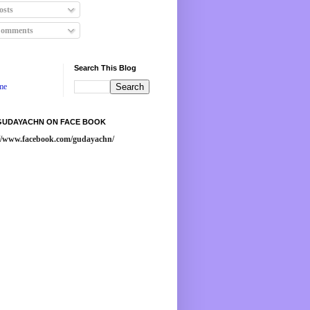
osts
omments
Search This Blog
me
 GUDAYACHN ON FACE BOOK
://www.facebook.com/gudayachn/