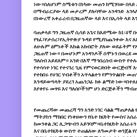
ነው።ስለሆነም ስሜቱን በነካው መጠን ከሚገባው በላይ
በማብራርያው ላይ መታረም ያሉባቸው አንዳንድ አገላለ
በነውረኛ አቀራረብ በጋዜጠኛው ላይ እና በኢሳት ላይ 
ባጠቃላይ ግን ጋዜጠኛ ሲሳይ አጌና ከእድሜው ከ1/4ኛ 
የፃፈ፣የታሰረ፣የኢትዮጵያ ጉዳይ የሚያስጨንቀው እና ለ
ለሁሉም ዕምነቶች እኩል አክብሮት ያለው ወደፊትም 
ጋዜጠኛ ነው። በመሆኑም አንዳንዶች ሰሞኑን በወረደ 
ግለሰብ አይደለም። አንድ በእኛ ማኅበረሰብ ውስጥ የተለ
የተሳሳተ ነገር የተናገረ ጊዜ የምናወርድበት ውርጅብኝ እ
የተከበሩ የሀገር ሃብቶችን አጥላልተን የምንጥልበት መጠ
እንዳይወጣላት ያደረገ አጨንጋፊ ክፉ ልማድ ነው።በተለ
እየቀየሩ መፃፍ እና ግለሰቦችንም ሆነ ድርጅቶችን ማብ
የመጨረሻው መጨረሻ ግን አንድ ነገር ሳልል ማጠቃለል
ማትያስን ማክበር የነቀዘውን የቤተ ክህነት የሙስና አሰ
ከመንቀል ጋር ሊጋጭብን አይገባም።ቤተክህነት አሰራሩን
እና በቤተክህነቱ ውስጥ ተጠልለው ለዓመታት ወንጀል የ