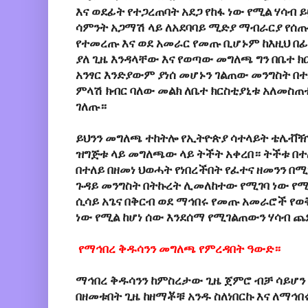
እና ወደፊት የተጋረጠባት አደጋ የከፋ ነው የሚል ሃሳብ
ሳምንት አጋማሽ ላይ ለአደባባይ ሚድያ ማብራርያ የሰ
የተመረጡ እና ወደ አመራር የመጡ ቢሆኑም ከእዚህ በፊት
ያለ ጊዜ እንዳላቸው እና የወጣው መግለጫ ግን በቤተ ክር
አንፃር እንድያውም ያነሰ መሆኑን ገልጠው መንግስት በ
ምላሽ ክብር ባለው መልክ ለቤተ ክርስቲያኒቱ አለመስጠ
ገለጡ።
ይህንን መግለጫ ተከትሎ የኢትዮጵያ ሳተላይት ቴሌቭዥ
ዝግጅቱ ላይ መግለጫው ላይ ትችት አቀረበ። ትችቱ በተለ
በተለይ በዘመነ ህወሓት የነበረችበት የፈተና ዘመንን በ
ጉዳይ መንግስት በትኩረት ሊመለከተው የሚገባ ነው የ
ሲሳይ አጌና በቅርብ ወደ ማኅበሩ የመጡ አመራሮች የ
ነው የሚል ከሆነ ሰው እንደሰማ የሚገልጠውን ሃሳብ ጨ
የማኅበረ ቅዱሳንን መግለጫ የምረዳበት ዓውድ።
ማኅበረ ቅዱሳንን ከምስረታው ጊዜ ጀምሮ ብቻ ሳይሆን
በዘመቱበት ጊዜ ከዘማቾቹ አንዱ ስለነበርኩ እና ለማኅበ