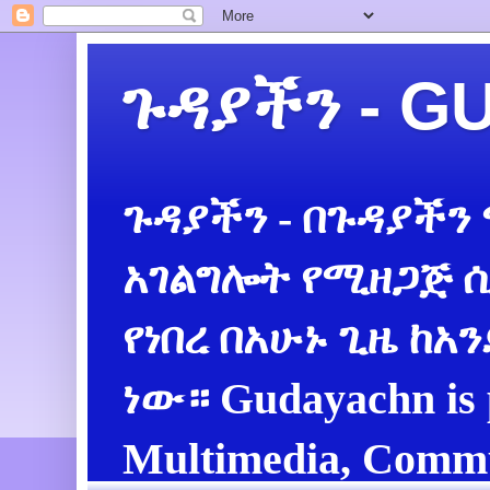
ጉዳያችን - 
ጉዳያችን - በጉዳያችን
አገልግሎት የሚዘጋጅ ሲ
የነበረ በአሁኑ ጊዜ ከአ
ነው። Gudayachn is 
Multimedia, Commu