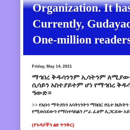
Organization. It ha
Currently, Gudayach
One-million readers
Friday, May 14, 2021
ማኅበረ ቅዱሳንንም ኢሳትንም ለሚያውቅ
ሲሳይን አስተያይተም ሆነ የማኅበረ ቅዱ
ዓውድ።
>> የአቡነ ማትያስን አባትነንትን ማክበር የቤተ ክህነትን
የሚወሰደውን የማስተካከልን ሥራ ፈፅሞ ሊጋርደው አ
(የጉዳያችን ልዩ ጥንቅር)