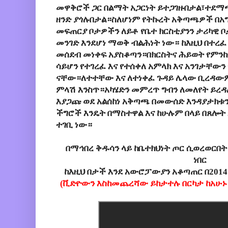
መዋቅሮች ጋር በልማት አጋርነት ይተጋገዙበታል፣ተደ
ዘንድ ያጎሉበታል።ስለሆነም የትኩረት አቅጣጫዎች በአግ
መፍጠርያ ቦታዎችን ለይቶ የቤተ ክርስቲያንን ታሪካዊ ቦ
መንገድ እንደሆነ ማወቅ ብልሕነት ነው። ከእዚህ በተረፈ 
መሰደብ መነቀፍ አያስቆጣን።በክርስትና ሕይወት የምንከ
ሳይሆን የተገረፈ እና የተሰቀለ አምላክ እና አንገታቸው
ናቸው።ለተተቸው እና ለተነቀፈ ጉዳይ ሌላው ቢረዳውም
ምላሽ እንስጥ።አካሄድን መምረጥ ግብን ለመለየት ይረዳ
እያጋጩ ወደ አልሰከነ አቅጣጫ በመውሰድ እንዳያታክቱ
ችግሮች እንዴት በማስተዋል እና ከሁሉም በላይ በጸሎት
ተገቢ ነው።
በማኅበረ ቅዱሳን ላይ ከቤተክህነት ጦር ሲወረወርበት
ነበር
ከእዚህ በታች እንደ አውሮፓውያን አቆጣጠር በ2014
(ቪድዮውን እስከመጨረሻው ይከታተሉ በርካታ ከአሁኑ ክ