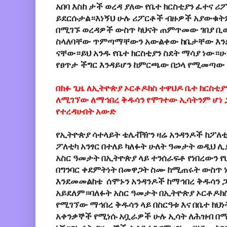
አበባ እስከ ታች ወረዳ ያለው የቤተ ክርስቲያን ፈተና ሪ
ይደርሱታል።እነኝህ ሁሉ ሪፖርቶች ብዙዎች አያውቁትም
በሚገኙ ወረዳዎች ውስጥ ካህናት ጠምጥመው ገበያ ቢወ
ስላለባቸው ጥምጣማቸውን አውልቀው ከቤታቸው እ
ናቸው።ይህ አንዱ የቤተ ክርስቲያን ስደት ማሳያ ነው።ሁ
የፀጥታ ችግር እንዳይሆን ከምርጫው በኃላ የሚመጣው
በክፉ ጊዜ ለኢትዮጵያ ኦርቶዶክስ ተዋህዶ ቤተ ክርስቲያ
ለሚገኘው ለማኅበረ ቅዱሳን የሞገተው ኢሳትንም ሆነ 
የተረዳሁበት አውድ
የኢትዮጵያ ሳተላይት ቴሌቭዥን ዛሬ አንዳንዶች ከፖለቲካ
ፖለቲካ አንፃር በተለይ ካለፉት ሁለት ዓመታት ወዲህ 
አስር ዓመታት በኢትዮጵያ ላይ ተንሰራፍቶ የነበረውን 
በግንባር ቀደምትነት በመዋጋት ስሙ ከሚጠሩት ውስጥ 
እንደመመልከቴ ሰሞኑን አንዳንዶች ከማኅበረ ቅዱሳን ጋ
አይደለም።ባለፉት አስር ዓመታት በኢትዮጵያ ኦርቶዶክስ
የሚገኘው ማኅበረ ቅዱሳን ላይ በስርዓቱ እና በቤተ ክህ
አቀንቃኞች የሚነሱ አቧራዎች ሁሉ ኢሳት ለሕዝብ በማጋ