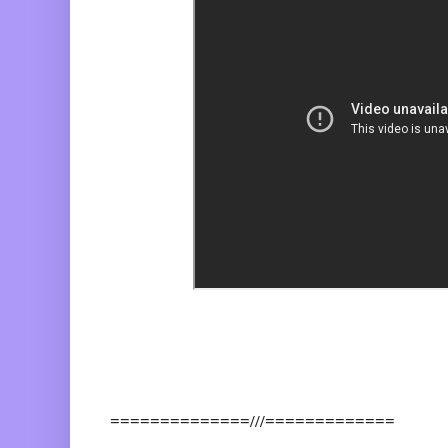
==============///=============