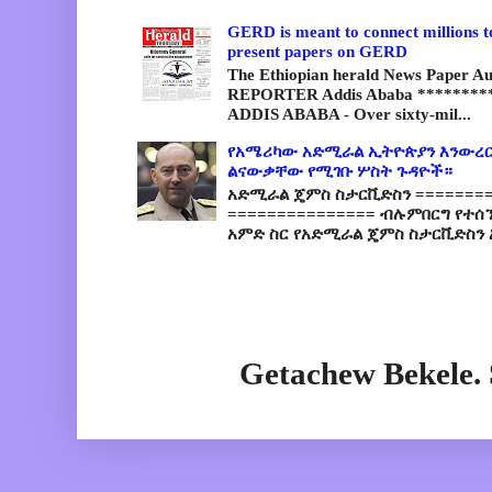
GERD is meant to connect millions t
present papers on GERD
The Ethiopian herald News Paper A
REPORTER Addis Ababa *********
ADDIS ABABA - Over sixty-mil...
የአሜሪካው አድሚራል ኢትዮጵያን እንውረር
ልናውቃቸው የሚገቡ ሦስት ጉዳዮች።
አድሚራል ጄምስ ስታርቪድስን =========
=============== ብሉምበርግ የተሰ
አምድ ስር የአድሚራል ጄምስ ስታርቪድስን 
Getachew Bekele.