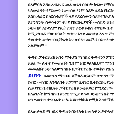
በአምሳለ እግዚአብሔር መፈጠሩን በሶስት ከፍሎ የሚሰ
ካለመረዳት የሚመጣ ነው።ስለሆነም ስደት ሲባል የክርስ
እስከ ሐረር በክርስቲያኖች ላይ የደረሰውን ስደት፣ግድያ 
እያንዳንዱ ሰውነትም ናትና የክርስቲያኖች መሰደድ የቤተ
ይህ ብቻ አይደለም የኢትዮጵያ ኦርቶዶክስ ተዋህዶ ቤተ 
ከሚያከብሯቸው በዓላት ውስጥ እንደ መስቀል እና ጥምቀ
ዓመታት ውስጥ በቢሸፍቱ እና ሆሳዕና ጨምሮ በአንዳን
አልቻሉም።
ቅዱስ ፓትርያሪክ አቡነ ማትያስ ማኅበረ ቅዱሳንን ምክ
አልፈው ፈተና ያመጡበት ጊዜም ነበር።ለእዚህም ማኅበሩ
መመልከት ይቻላል።ማኅበሩ በፓትርያሪኩ ተወቅሶ የሰ
ይህንን
በመጫን ማንበብ ይችላሉ።ይህም ሆኖ ግን ማ
ክብር መከበር እንዳለበት ደጋግሞ ሲናገር ቤተክርስቲያኒቱ
ሲቀያየር ቤተክህነቱ ፓትርያሪክ እንዲቀይር የሚደረገው
በአፅንኦት ከማሳሰብ አንፃር የሚታይ ነው።ይህ ማለት ግ
ሆነ የሙስና ተግባራት ሁሉ አይስተካከል የሚል እንደማይ
በአጠቃላይ ማኅበረ ቅዱሳን በእየለቱ ከመላዋ ኢትዮጵያ