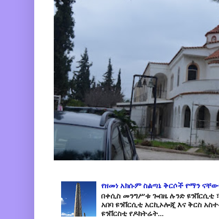
የዘመነ አክሱም ስልጣኔ ቅርሶች የማን ናቸው
በቀሲስ መንግሥቱ ጐበዜ ሉንድ ዩንቨርሲቲ ፣
አበባ ዩንቨርሲቲ አርኪኦሎጂ እና ቅርስ አስ
ዩንቨርስቲ የዶክትሬት...