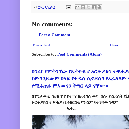
at
May 14, 2021
No comments:
Post a Comment
Newer Post
Home
Subscribe to:
Post Comments (Atom)
በግሪክ የምትገኘው የኢትዮጵያ ኦርቶዶክስ ተዋሕዶ
ከምንጊዜውም በላይ የቅዱስ ሲኖዶስን የአፈጻጸም
የሚቆጠሩ ምእመናን ችግር ላይ ናቸው።
በጥንታውቷ ግሪክ ዋና ከተማ ከአቴንስ ወጣ ብሎ ከስድስት ሺ
ኦርቶዶክስ ተዋሕዶ ቤተክርስቲያን ስም የተገዛው ገዳም ====
============= ኢት...