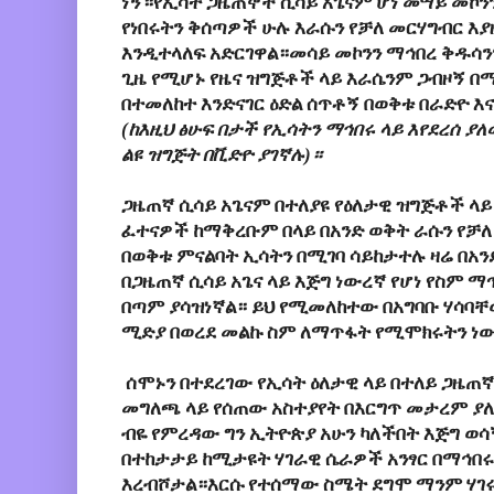
ነኝ።የኢሳት ጋዜጠኞች ሲሳይ አጌናም ሆነ መሣይ መኮንን
የነበሩትን ቅሰጣዎች ሁሉ እራሱን የቻለ መርሃግብር እ
እንዲተላለፍ አድርገዋል።መሳይ መኮንን ማኅበረ ቅዱሳን
ጊዜ የሚሆኑ የዜና ዝግጅቶች ላይ እራሴንም ጋብዞኝ በማ
በተመለከተ እንድናገር ዕድል ሰጥቶኝ በወቅቱ በራድዮ 
(ከእዚህ ፅሁፍ በታች የኢሳትን ማኅበሩ ላይ እየደረሰ 
ልዩ ዝግጅት በቪድዮ ያገኛሉ)።
ጋዜጠኛ ሲሳይ አጌናም በተለያዩ የዕለታዊ ዝግጅቶች ላይ 
ፈተናዎች ከማቅረቡም በላይ በአንድ ወቅት ራሱን የቻለ 
በወቅቱ ምናልባት ኢሳትን በሚገባ ሳይከታተሉ ዛሬ በአ
በጋዜጠኛ ሲሳይ አጌና ላይ እጅግ ነውረኛ የሆነ የስም
በጣም ያሳዝነኛል። ይህ የሚመለከተው በአግባቡ ሃሳባቸ
ሚድያ በወረደ መልኩ ስም ለማጥፋት የሚሞክሩትን ነ
ሰሞኑን በተደረገው የኢሳት ዕለታዊ ላይ በተለይ ጋዜጠኛ
መግለጫ ላይ የሰጠው አስተያየት በእርግጥ መታረም ያ
ብዬ የምረዳው ግን ኢትዮጵያ አሁን ካለችበት እጅግ ወሳኝ
በተከታታይ ከሚታዩት ሃገራዊ ሴራዎች አንፃር በማኅበሩ
እረብሾታል።እርሱ የተሰማው ስሜት ደግሞ ማንም ሃገ