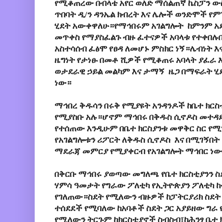
የሚቆጠረው በብላቴ አየር ወለድ ማሰልጠኛ ኬስፓን ው
ጥበባት ዲ/ን ዳንኤል ክብረት እና ሌሎች ወንድሞች የ
ሂደት አውቀዋለሁ።የማኅበሩም አገልግሎት ከምንም አድር
መጥቀስ የማያስፈልጉ ብዙ ፈተናዎች አባላቱ የተቀበሉበት
አስተሳሰብ ፈፅሞ የፀዳ ለመሆኑ ምስክር ነኝ።ሌብነት እ
ዜግነት የታነፁ በመቶ ሺዎች የሚቆጠሩ አባላት ያፈራ 
ወታደራዊ ኃይል መልካም እና ታማኝ ዜጋ በማፍራት ሂደ
ነው።
ማኅበረ ቅዱሳን በሩቅ የሚያዩት አንዳንዶች ከቤተ ክር
የሚያስቡ አሉ።ሆኖም ማኅበሩ በቅዱስ ሲኖዶስ መተዳደር
የተሰጠው እንዲሁም በቤተ ክርስያንቱ መዋቅር ስር የሚ
የአገልግሎቱን ሪፖርት ለቅዱስ ሲኖዶስ እና በሚገኝበት
ማደራጃ መምርያ የሚያቀርብ የአገልግሎት ማኅበር ነው
በቅርቡ ማኅበሩ ያወጣው መግለጫ የቤተ ክርስቲያንን ስደ
ሃምሳ ዓመታት የግራው ፖለቲካ የኢትዮጵያን ፖለቲካ 
የገለጠው።ስደት የሚለውን ብዙዎች ከፓትርያሪክ ስደት 
ተሰደደች የሚባለው ከአባቶች ስደት ጋር አያይዘው ግራ የ
የሚለውን ትርጉም ከክርስቲያኖች ስብስብ፣ከሕንፃ ቤተ ክ