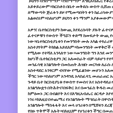
ይህንን ብንስማማም ባንስማማም እግዚአብሔር የቆረጠ
አይቀይረውም።ክርስቶስ በቤተ መቅደሱ ውስጥ ሲሸጡ 
ለማውጣት ጅራፉን ይዞ የሚመጣበትን ቀን ከፈሪሳውያን 
አልወሰነም።ስለሆነም ይህንን ቀን ማንም አያቆመውም
አዎን! ቤተክርስቲያን ከውጪ እየደረሱባት ያሉት ፈተናዎ
ፈተናዎቹን የውስጥ ችግሯን ቀድማ ከመፍታት ውጪ የ
ነው።ቤተክርስቲያኒቱን የመንግስት ሙሉ አካል ተፃራሪዋ
አስተያየትም ትክክል አይደለም።ከመንግስት መዋቅሮች 
የሚለው የተሻለ አገላለጥ ነው።መንግስት ግን እንደ መንግ
ከሆነች ቤተክርስቲያን ጋር አለመስራት ብቻ ሳይሆን የ
መንፈሳዊ አገልግሎት በመስጠት ሕዝቡ መርካቱ ለራሱ 
አስተዳደር አንፃርም ብናየው የሚፈልገው መሆኑን አለመ
ችግር ነው።ስለሆነም አንዳንዴ አላስፈላጊ መጠራጠር አ
ጉዳይ ቤተ ክርስቲያኒቱ የውስጥ የሙስና እና አስተዳደራ
አገልግሎቷን በትሕትና፣በፍቅር እና በመንፈስ ቅዱስ መ
ከምዕመኑ ጋር በብልሃት እና በእግዚአብሔር ዕርዳታ እ
ነገሩ።ከእዚህ በተጨማሪ የአገልግሎት ማኅበራት በዋና
አገልግሎት ማስፋፋት እና መላ ሀገሪቱን በሚሸፍን ደረጃ
የበዙ ጥቅሞች አሉት።በእዚህም የሀገሪቱን ችግር በመጠ