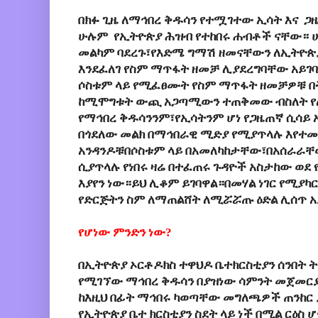
በክፉ ጊዜ ለማኅበረ ቅዱሳን የተሟገተው ኢሳት እና ጋ
ሁሉም የኢትዮጵያ ሕዝብ የተከበሩ ሐብቶች ናቸው። 
መልካም ባደረጉ፣የእድሜ ግማሽ ዘመናቸውን ለኢትዮጵ
እንደፈለገ የስም ማጥፋት ዘመቻ ሊያደረግባቸው አይገ
ሶስቱም ላይ የሚፈፀሙት የስም ማጥፋት ዘመቻዎቹ በትክ
ከሚሞግቱት ውጪ አጋጣሚውን ተጠቅመው ብስለት የሌ
የማኅበረ ቅዱሳንንም፣የኢሳትንም ሆነ የጋዜጠኛ ሲሳይ አ
በጎደለው መልክ በማኅበራዊ ሚድያ የሚያጥላሉ እየተመ
አንዳንዶቹበሶስቱም ላይ በአመለካከታቸው፣በአሰራራቸ
ሲያጥላሉ የነበሩ ዛሬ በተፈጠሩ ጉዳዮች አስታከው ወደ 
እያየን ነው።ይህ ሊቆም ይገባዋል።በመሃል ነገር የሚያካ
የድርጅትን ስም ለማጠልሸት ለሚሯሯጡ ዕድል ሊሰጥ አ
የሆነው ምንድን ነው?
በኢትዮጵያ ኦርቶዶክስ ተዋህዶ ቤተክርስቲያን ሰንበት 
የሚገኘው ማኅበረ ቅዱሳን በያዝነው ሳምንት መጀመ
ከእዚህ በፊት ማኅበሩ ካወጣቸው መግለጫዎች ጠንከር
የኢትዮጵያ ቤተ ክርስቲያን ስደት ላይ ነች በሚል ርዕስ 