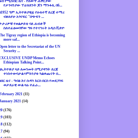
ልብ የሚሰብር ዜና - የለውጥ ሐዋርያው
የታንዛንያው ፕሬዝደንት ጆን ማጉፉሊ በ6...
በ1952 ዓም ኢትዮጵያዊቷ የሁለተኛ ደረጃ ተማሪ
ብዙአየሁ አጎናፍር ''በጭፍን ...
ታታሪዎቹ የወልቃይቴ ባለ ሐብቶች
ስለተፈፀመባቸው ግፍ የተናገሩት አዲስ ቪድዮ
The Tigray region of Ethiopia is becoming
more saf...
Open letter to the Secretariat of the UN
Security ...
EXCLUSIVE UNDP Memo Echoes
Ethiopian Talking Point...
በኢትዮጵያ ላይ ለመገመት በሚያዳግት ደረጃ
ተነስተውባታል።ምክንያቱ ካልቀጨናት በ...
ሰበር ዜና - ግብፅ እና ሱዳን እርስ በርስ የመደጋገፍ
ወታደራዊ ውል ዛሬ ተፈራ...
February 2021
(11)
January 2021
(14)
20
(176)
19
(103)
18
(112)
17
(94)