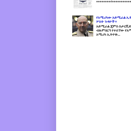
********************
የአሜሪካው አድሚራል ኢት
ሦስት ጉዳዮች።
አድሚራል ጄምስ ስታርቪድስን
ብሉምበርግ የተሰኘው የአሜ
አሜሪካ ኢትዮጵ...