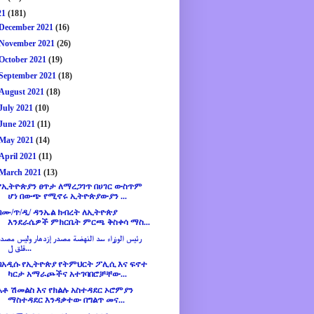
21
(181)
December 2021
(16)
November 2021
(26)
October 2021
(19)
September 2021
(18)
August 2021
(18)
July 2021
(10)
June 2021
(11)
May 2021
(14)
April 2021
(11)
March 2021
(13)
የኢትዮጵያን ፀጥታ ለማረጋገጥ በሀገር ውስጥም
ሆነ በውጭ የሚኖሩ ኢትዮጵያውያን ...
በሙ/ጥ/ዲ/ ዳንኤል ክብረት ለኢትዮጵያ
እንደራሴዎች ምክርቤት ምርጫ ቅስቀሳ ማስ...
رئيس الوزراء سد النهضة مصدر إزدهار وليس مصدر
قلق ل...
በአዲሱ የኢትዮጵያ የትምህርት ፖሊሲ እና ፍኖተ
ካርታ አማራጮችና አተገባበሮቻቸው...
አቶ ሽመልስ እና የክልሉ አስተዳደር ኦሮምያን
ማስተዳደር እንዳቃተው በግልጥ መና...