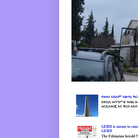
የዘመነ አክሱም ስልጣኔ ቅ
በቀሲስ መንግሥቱ ጐበዜ ሉን
አርኪኦሎጂ እና ቅርስ አስተ
GERD is meant to conne
GERD
The Ethiopian herald