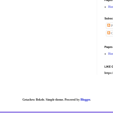
Pages
Ho
Subsc
P
C
Pages
Ho
LIKE
https
Getachew Bekele. Simple theme. Powered by
Blogger
.