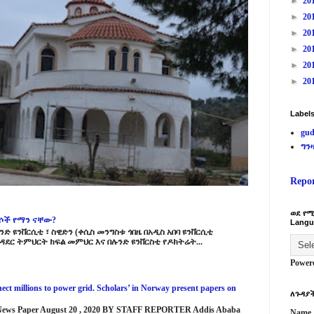
►
20
►
20
►
20
►
20
►
20
►
20
Label
gud
ግን
Repo
ወደ የሚ
ርሶች የማን ናቸው?
Langu
ድ ዩንቨርሲቲ ፣ ስዊድን (ቀሲስ መንግስቱ ጎበዜ በአዲስ አበባ ዩንቨርሲቲ
ዳደር ትምህርት ክፍል መምህር እና በሉንድ ዩንቨርስቲ የዶክትሬት...
Power
ct millions to power grid. Scholars’ in Norway present papers on
ለጉዳያች
 News Paper August 20 , 2020 BY STAFF REPORTER Addis Ababa
Name