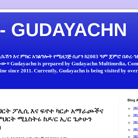
 - GUDAYACHN
ኬሽን እና ምክር አገልግሎት የሚዘጋጅ ሲሆን ከ2003 ዓም ጀምሮ በድረ-ገፅ 
 Gudayachn is prepared by Gudayachn Multimedia, Comm
line since 2011. Currently, Gudayachn is being visited by ov
Blog A
►
20
ህርት ፖሊሲ እና ፍኖተ ካርታ አማራጮችና
►
20
ህርት ሚኒስትሩ ከዶ/ር ኢ/ር ጌታሁን
►
20
)
►
20
►
20