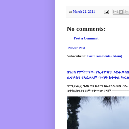
at
March 22, 2021
No comments:
Post a Comment
Newer Post
Subscribe to:
Post Comments (Atom)
በግሪክ የምትገኘው የኢትዮጵያ ኦርቶዶክስ
ሲኖዶስን የአፈጻጸም ጥብቅ ክትትል ትፈ
በጥንታውቷ ግሪክ ዋና ከተማ ከአቴንስ ወጣ ብሎ 
ቤተክርስቲያን ስም የተገዛው ገዳም =========