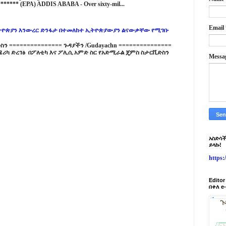
****** (EPA) ADDIS ABABA - Over sixty-mil...
Email
ዮጵያን እንውረር ድንፋታ በተመለከተ ኢትዮጵያውያን ልናውቃቸው የሚገቡ
 =============== ጉዳያችን /Gudayachn ===============
ሪካ ድረገፅ በፖለቲካ እና ፖሊሲ አምድ ስር የአድሚራል ጄምስ ስታርቪድስን
Messa
አስድሳች
ይላኩ!
https
Edito
በቀለ e