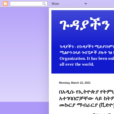
ጉዳያችን
ጉዳያችን - በጉዳያችን ሚድያ፣ኮምኒ
ሚልዮን በላይ ጎብኚዎች ያሉት ገፅ ነው።
Organization. It has been on
all over the world.
Monday, March 22, 2021
በአዲሱ የኢትዮጵያ የትም
አተገባበሮቻቸው ላይ ከትም
መኩርያ ማብራርያ (ቪድዮ