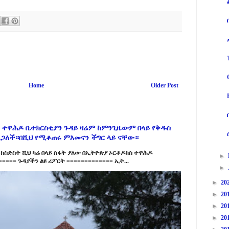
Home
Older Post
 ተዋሕዶ ቤተክርስቲያን ጉዳይ ዛሬም ከምንጊዜውም በላይ የቅዱስ
ልጋለች።በሺህ የሚቆጠሩ ምእመናን ችግር ላይ ናቸው።
ከስድስት ሺህ ካሬ በላይ ስፋት ያለው በኢትዮጵያ ኦርቶዶክስ ተዋሕዶ
►
==== ጉዳያችን ልዩ ሪፖርት ============= ኢት...
►
►
20
►
20
►
20
►
20