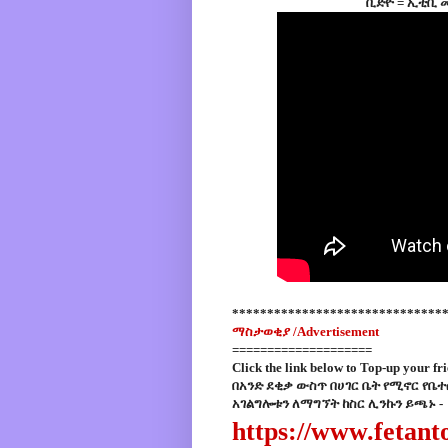
ቪድዮ = ኢቲቪ መ
******************************
ማስታወቂያ /
Advertisement
====================
Click the link below to Top-up your fri
በአንድ ደቂቃ ውስጥ በሀገር ቤት የሚኖር የ
አገልግሎቱን ለማግኘት ከስር ሊንኩን ይጫኑ -
https://www.fetan