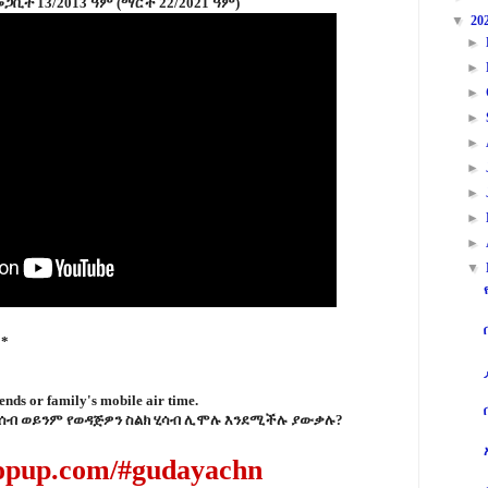
ጋቢት 13/2013 ዓም (ማርች 22/2021 ዓም)
▼
20
►
►
►
►
►
►
►
►
►
▼
**
ends or family's mobile air time.
ቤተሰብ ወይንም የወዳጅዎን ስልክ ሂሳብ ሊሞሉ እንደሚችሉ ያውቃሉ?
topup.com/#
gudayachn