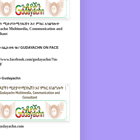
ን ሚድያ፣ኮሚንኬሽን እና ምክር አገልግሎት
achn Multimedia, Communication and
ltant
 በፌስ ቡክ ገፅ / GUDAYACHN ON FACE
//www.facebook.com/gudayachn/?tn-
*F
 Gudayachn
udayachn.com