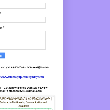
*
ge
*
 ዜና! ፈጣን ቶፕ አፕ ስልክ ካርድ ለወዳጅ፣ቤተሰብ
://www.fetantopup.com/#gudayachn
r : - Getachew Bekele Damtew / ጌታቸው
-mail=getachewb221@gmail.com