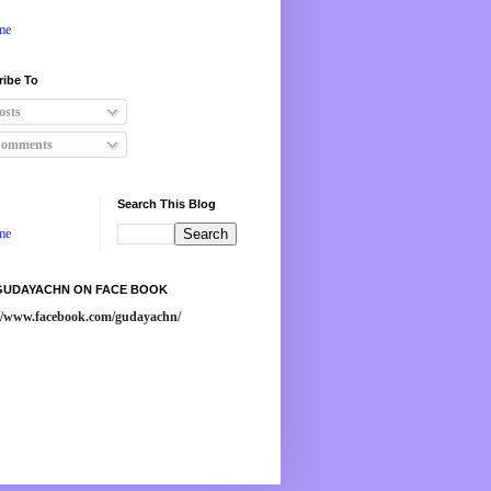
me
ribe To
osts
omments
Search This Blog
me
 GUDAYACHN ON FACE BOOK
://www.facebook.com/gudayachn/