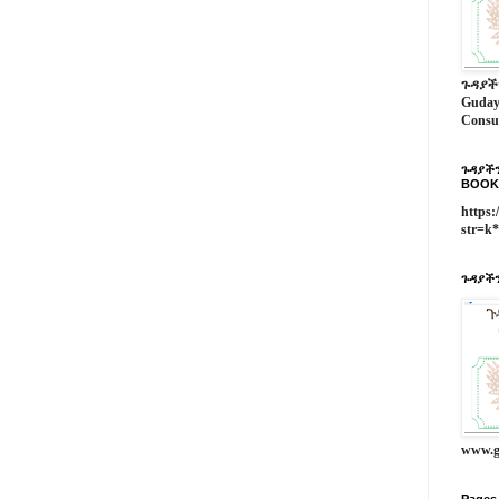
ጉዳያች
Guday
Consu
ጉዳያችን
BOOK
https:
str=k
ጉዳያችን
www.g