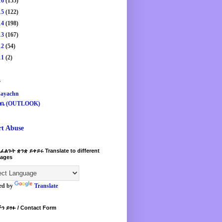
16
(155)
15
(122)
14
(198)
13
(167)
12
(54)
11
(2)
s
ayachn
ዛቤ (OUTLOOK)
rt Abuse
ፈልጉት ቋንቋ ይቀይሩ Translate to different
ages
ed by
Translate
ን ይፃፉ / Contact Form