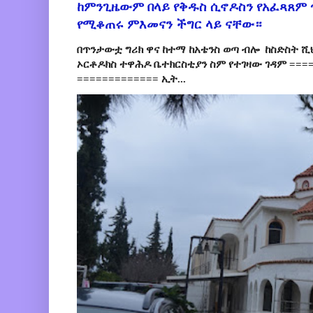
ከምንጊዜውም በላይ የቅዱስ ሲኖዶስን የአፈጻጸም
የሚቆጠሩ ምእመናን ችግር ላይ ናቸው።
በጥንታውቷ ግሪክ ዋና ከተማ ከአቴንስ ወጣ ብሎ ከስድስት ሺ
ኦርቶዶክስ ተዋሕዶ ቤተክርስቲያን ስም የተገዛው ገዳም ====
============= ኢት...