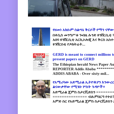
የዘመነ አክሱም ስልጣኔ ቅርሶች የማን ናቸው
በቀሲስ መንግሥቱ ጐበዜ ሉንድ ዩንቨርሲቲ ፣
አበባ ዩንቨርሲቲ አርኪኦሎጂ እና ቅርስ አስ
ዩንቨርስቲ የዶክትሬት...
GERD is meant to connect millions t
present papers on GERD
The Ethiopian herald News Paper A
REPORTER Addis Ababa *********
ADDIS ABABA - Over sixty-mil...
የአሜሪካው አድሚራል ኢትዮጵያን እንውረር
ልናውቃቸው የሚገቡ ሦስት ጉዳዮች።
አድሚራል ጄምስ ስታርቪድስን =========
=============== ብሉምበርግ የተሰ
አምድ ስር የአድሚራል ጄምስ ስታርቪድስን 