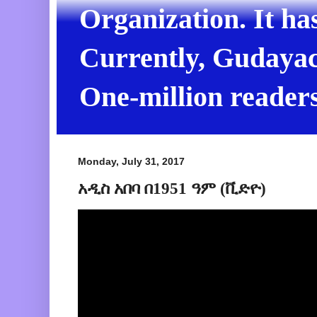
Organization. It ha
Currently, Gudayach
One-million readers
Monday, July 31, 2017
አዲስ አበባ በ1951 ዓም (ቪድዮ)