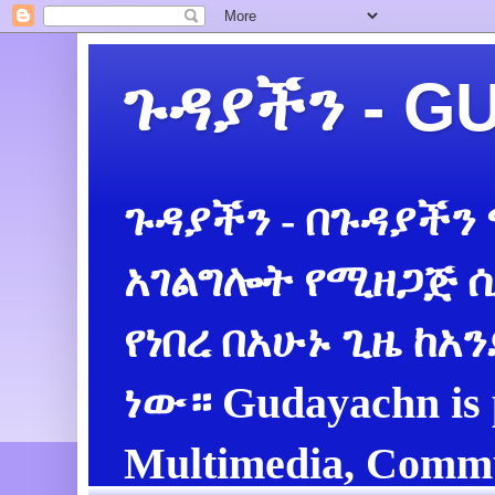
ጉዳያችን - 
ጉዳያችን - በጉዳያችን
አገልግሎት የሚዘጋጅ ሲ
የነበረ በአሁኑ ጊዜ ከአ
ነው። Gudayachn is 
Multimedia, Commu