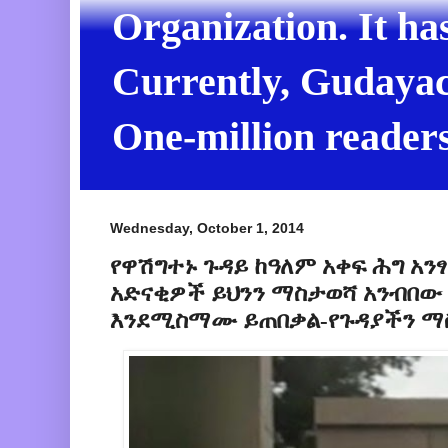
Organization. It ha
Currently, Gudayach
One-million readers
Wednesday, October 1, 2014
የዋሽግተኑ ጉዳይ ከዓለም አቀፍ ሕግ አን
አድናቂዎች ይህንን ማስታወሻ አንብበው
እንደሚስማሙ ይጠበቃል-የጉዳያችን ማ