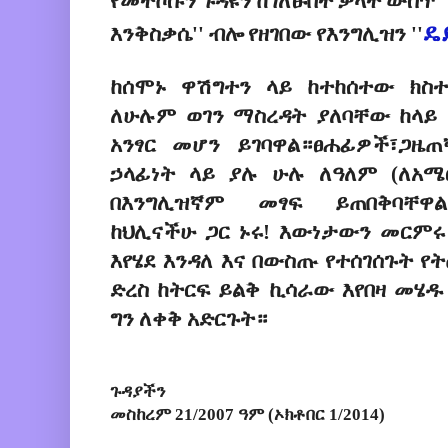
የመተኮሱን
ጉዳዩን ከገለፁበት ቃላት ውስጥ '
ዴ
እንቅስቃሴ'' ብሎ የዘገበው የእንግሊዝን ''
ከሰሞኑ ዋሽግተን ላይ ከተከሰተው ክስ
ለሁሉም ወገን ማስረዳት ያለባቸው ከላይ
አንፃር መሆን ይገባዋል።ፀሐፊዎች፣ጋዜጠ
ኃላፊነት ላይ ያሉ ሁሉ ለዓለም (ለአ
በእንግሊዝኛም መፃፍ ይጠበቅባቸዋል
ከህሊናችሁ ጋር ኑሩ! እውነታውን መርም
እየሄደ እንዳለ እና በውስጡ የተሰገሰጉት የ
ድረስ ከትርፍ ይልቅ ኪሳራው እየበዛ መሄዱ
ግን ለቀቅ አድርጉት።
ጉዳያችን
መስከረም 21/2007 ዓም (ኦክቶበር 1/2014)