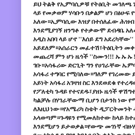
ይህ ትልቅ የኢምባሲዎቹ የትዕቢት መገለጫ 
ላይ የመቃወም ሃሳቡን በቃልም ሆነ በፅሁፍ
አለው።ኢምባሲው እዝያ በተሰለፈው ሕዝብ እ
እንደሚያገኝ ዘንግቶ የተቃውሞ ደብዳቤ አለ
አዲስ አበባ ላይ ሆኖ ''እሰይ ደግ አደረካቸው'
አይደለም።አሰራርን መፈተሽ፣ትዕቢትን መቀ
መጨረሻ ምን ሆነ ዜጎች ''ስሙን!!! ኡ ኡ ኡ
ገቡ።አሳፋሪው ድርጊት ግን የሀገራቸው ኤም
አሳፋሪ ተግባር የሚባለው።ዓለም የገረመው 
አይነት አሳፋሪ አገዛዝ ስር እንደወደቁ የተረ
የፖለቲካ ጉዳይ የተናደዱ፣ያዘኑ ዜጎች ዋሽግ
ካልቻሉ በሃገራቸውማ ቢሆን በታንክ ነው
ለእዚህ ነው።የአሜሪካ ስቴት ዲፓርትመንት
አላወጣም።ጉዳዩን የሚመለከተው ከላይ ከተጠ
እንደሚሆን ይታወቃል።የውጭ መገነኛ ብዙሃ