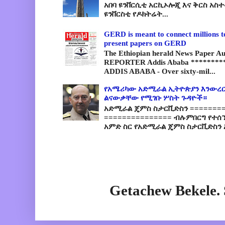
አበባ ዩንቨርሲቲ አርኪኦሎጂ እና ቅርስ አስ
ዩንቨርስቲ የዶክትሬት...
GERD is meant to connect millions t
present papers on GERD
The Ethiopian herald News Paper A
REPORTER Addis Ababa *********
ADDIS ABABA - Over sixty-mil...
የአሜሪካው አድሚራል ኢትዮጵያን እንውረር
ልናውቃቸው የሚገቡ ሦስት ጉዳዮች።
አድሚራል ጄምስ ስታርቪድስን =========
=============== ብሉምበርግ የተሰ
አምድ ስር የአድሚራል ጄምስ ስታርቪድስን 
Getachew Bekele.