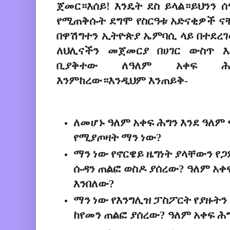
ጀመር።እሰይ! እንዴት ደስ ይላል።ይህንን ሰ
የሚጠቅሱት ደግሞ የስርዓቱ አድናቂዎች 
በዋሽግተን ኢትዮጵያ ኤምባሲ ላይ በተደረ
ለህሊናችን መጀመርያ በሀገር ውስጥ 
ቢያቅተው ለዓለም አቀፍ ሕግ
እንምከረው።እንዲህም እንጠይቅ-
ለመሆኑ ዓለም አቀፍ ሕግን እንደ ዓለም 
የሚያጦዛት ማን ነው?
ማን ነው የኖርዌይ ዜግነት ያላቸውን የ
ሱዳን ጠልፎ ወስዶ ያሰረው? ዓለም አቀፍ
እንበለው?
ማን ነው የእንግሊዝ ፓስፖርት የያዙትን
ከየመን ጠልፎ ያሰረው? ዓለም አቀፍ ሕግ