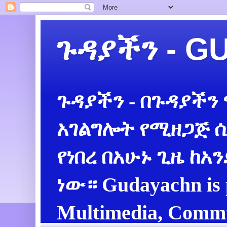
ጉዳያችን - 
ጉዳያችን - በጉዳያችን
አገልግሎት የሚዘጋጅ ሲ
የነበረ በአሁኑ ጊዜ ከአ
ነው። Gudayachn is 
Multimedia, Commu