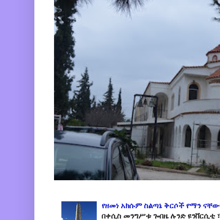
የዘመነ አክሱም ስልጣኔ ቅርሶች የማን ናቸው
በቀሲስ መንግሥቱ ጐበዜ ሉንድ ዩንቨርሲቲ ፣