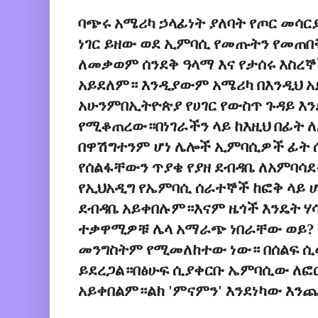
ባጭሩ አሜሪካ ኃላፊነት ያለባት የጦር መሳ
ነገር ይዘው ወደ ኢምባሲ የመጡትን የመጠበቅ
ለመቃወም ሰንደቅ ዓላማ እና የታሰሩ እስረ
አይደለም። እንዲያውም አሜሪካ በእንዲህ አይ
አሁንምበኢትዮጵያ የሀገር የውስጥ ጉዳይ እን
የሚቆጠረው።በነገራችን ላይ ከእዚህ በፊት
በዋሽግተንም ሆነ ሌሎች ኢምባሲዎች ፊት ሰ
የሰልፋቸውን ጥያቄ የያዘ ደብዳቤ ለአምባሳ
የኢህአዲግ የኤምባሲ ሰራተኞች ከፎቅ ላይ 
ደብዳቤ አይቀበሉም።እናም ዜጎች እንዴት ሃ
ተቃዋሚዎቹ ሌላ አማራጭ ነበራቸው ወይ?
መንግስትም የሚመለከተው ነው። በሰልፍ ሲ
ይደረጋል።በፅሁፍ ሲያቀርቡ ኤምባሲው ለ
አይቀበልም።ልክ 'ምናምን' እንደነካው እን