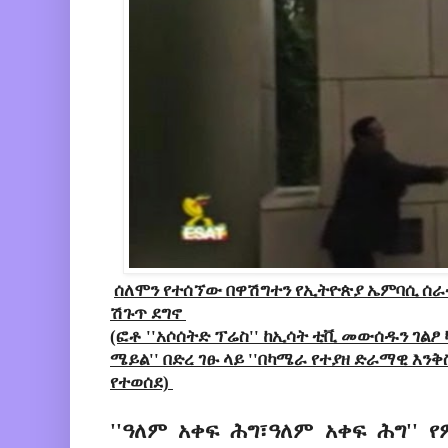
ሰለሞን የተሰኘው በዋሽግተን የኢትዮጵያ ኤምባሲ ሰ
ሽጉጥ ደግኖ
(ፎቶ ''አሶሰትድ ፕሬስ'' ከኢሳት ቲቪ መውሰዱን ገልፆ
ሜይል'' በድረ ገፁ ላይ ''በካሜራ የተያዘ ድራማዊ እንቅ
የተወሰደ)
''ዓለም አቀፍ ሕግ፣ዓለም አቀፍ ሕግ'' 