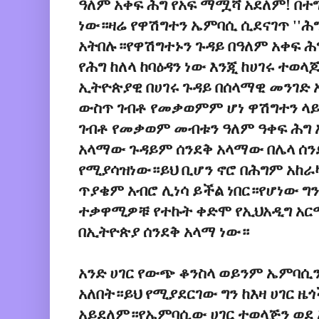
ዓለም አቀፍ ሕግ የአፍ ማሟሻ አደለም! በተ
ነው።ዛሬ የዋሽግተን ኤምባሲ ሲደናገጥ ''ሕ
አትበሉ።የዋሽግተኑን ጉዳይ በዓለም አቀፍ ሕ
የሕግ ከለላ ከባዕዳን ነው እንጂ ከሀገሩ ተወ
ኢትዮጵያዊ በሀገሩ ጉዳይ በሰላማዊ መንገድ 
ውስጥ ገብቶ የመቃወምም ሆነ ዋሽግተን ላይ
ገብቶ የመቃወም መብቱን ዓለም ዓቀፍ ሕግ
አላማው ጉዳይም ሰንደቅ አላማው በሌላ ሰንደ
የሚያሳዝነው።ይህ ቢሆን ኖሮ በሕግም አከራካ
ጥያቄም አብሮ ሊነሳ ይችል ነበር።የሆነው ግ
ተቃዋሚዎቹ የተኩት ቀድሞ የኢህአዲግ አር
በኢትዮጵያ ሰንደቅ አላማ ነው።
አንድ ሀገር የውጭ ቆንስላ ወይንም ኤምባሲ
አለበት።ይህ የሚያደርገው ግን ከእዛ ሀገር ዜጎ
አይደለም።የኤምባሲው ሀገር ተወላጅን ወደ 