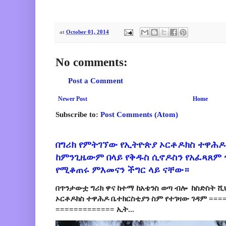
at
October 01, 2014
No comments:
Post a Comment
Newer Post
Home
Subscribe to:
Post Comments (Atom)
በግሪክ የምትገኘው የኢትዮጵያ ኦርቶዶክስ ተዋሕዶ
ከምንጊዜውም በላይ የቅዱስ ሲኖዶስን የአፈጻጸም
የሚቆጠሩ ምእመናን ችግር ላይ ናቸው።
በጥንታውቷ ግሪክ ዋና ከተማ ከአቴንስ ወጣ ብሎ ከስድስት ሺ
ኦርቶዶክስ ተዋሕዶ ቤተክርስቲያን ስም የተገዛው ገዳም ====
============= ኢት...