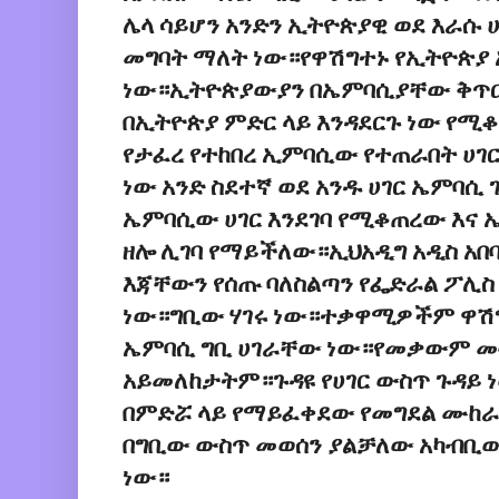
ሌላ ሳይሆን አንድን ኢትዮጵያዊ ወደ እራሱ ሀገ
መግባት ማለት ነው።የዋሽግተኑ የኢትዮጵያ
ነው።ኢትዮጵያውያን በኤምባሲያቸው ቅጥር
በኢትዮጵያ ምድር ላይ እንዳደርጉ ነው የ
የታፈረ የተከበረ ኢምባሲው የተጠራበት ሀገ
ነው አንድ ስደተኛ ወደ አንዱ ሀገር ኤምባሲ
ኤምባሲው ሀገር እንደገባ የሚቆጠረው እና 
ዘሎ ሊገባ የማይችለው።ኢህአዲግ አዲስ አበባ
እጃቸውን የሰጡ ባለስልጣን የፌድራል ፖሊስ
ነው።ግቢው ሃገሩ ነው።ተቃዋሚዎችም ዋሽ
ኤምባሲ ግቢ ሀገራቸው ነው።የመቃውም መ
አይመለከታትም።ጉዳዩ የሀገር ውስጥ ጉዳይ
በምድሯ ላይ የማይፈቀደው የመግደል ሙከ
በግቢው ውስጥ መወሰን ያልቻለው አካብቢው
ነው።