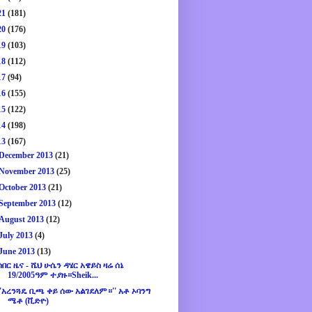
21
(181)
20
(176)
19
(103)
18
(112)
17
(94)
16
(155)
15
(122)
14
(198)
13
(167)
December 2013
(21)
November 2013
(25)
October 2013
(21)
September 2013
(12)
August 2013
(12)
July 2013
(4)
June 2013
(13)
ሰበር ዜና - ሼህ ሁሴን ዳሄር አዌይስ ዛሬ ሰኔ
19/2005ዓም ተያዙ።Sheik...
''አረንጓዴ ቢጫ ቀይ ሰው አልገደለም።'' አቶ ኦባንግ
ሜቶ (ቪድዮ)