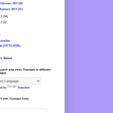
February 2013
(8)
January 2013
(11)
12
(54)
11
(2)
s
ayachn
ዛቤ (OUTLOOK)
rt Abuse
ፈልጉት ቋንቋ ይቀይሩ Translate to different
ages
ed by
Translate
ን ይፃፉ / Contact Form