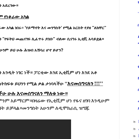
ን አደረገው።
ም የነቆራው አካል
ው አካል ነበሩ
።
'ሃይማኖት እና መንግስት' የሚል አርስት የያዘ ''ለክቸር''
 ''የፍትህ መጨናገፍ ሊፈጥሩ ያሰቡ'' ብለው ሲናገሩ ኢቲቪ አሳይቷል።
ሁንም ይህ ሁሉ ሕዝብ አሽባሪ ሆኖ ይሆን?
ን አንዲት ነገር ነች። ፓርቲው እንደ ኢቲቪም ሆነ እንደ አቶ
እናመሰግናለን !!!''
ስትከፍቱ ይህንን የሚል ቃል ታነባላችሁ ''
ችሁ ሁሉ እናመሰግናለን ማለቱ ነው።
ከምንም አይማርም።በዛሬው የኢቲቪም ሆነ የፋና ዘገባ እንዲሁም
መረዳት ይቻላል።መንግስት አሁንም ለዲሞክራሲ ዝግጁ
►
►
►