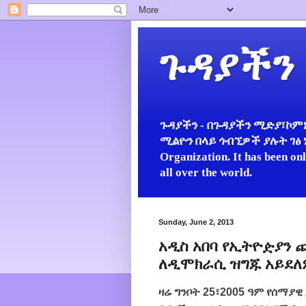
ጉዳያችን
ጉዳያችን - በጉዳያችን ሚድያ፣ኮምኒ
ሚልዮን በላይ ጎብኚዎች ያሉት ገፅ ነው።
Organization. It has been on
all over the world.
Sunday, June 2, 2013
አዲስ አበባ የኢትዮዽያን
ለዲሞክራሲ ዝግጁ አይደለም
ዛሬ ግንቦት 25፣2005 ዓም የሰማያ