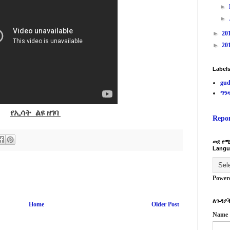
►
►
►
20
►
20
Label
gud
ግን
የኢሳት ልዩ ዘገባ
Repo
ወደ የሚ
Langu
Power
ለጉዳያች
Home
Older Post
Name