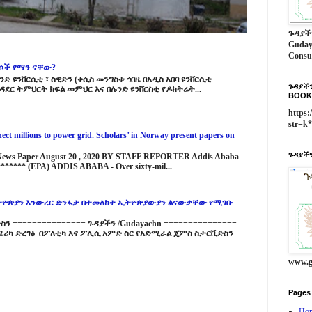
ጉዳያች
Guday
Consu
ርሶች የማን ናቸው?
ድ ዩንቨርሲቲ ፣ ስዊድን (ቀሲስ መንግስቱ ጎበዜ በአዲስ አበባ ዩንቨርሲቲ
ጉዳያችን
ዳደር ትምህርት ክፍል መምህር እና በሉንድ ዩንቨርስቲ የዶክትሬት...
BOOK
https:
str=k
ct millions to power grid. Scholars’ in Norway present papers on
ጉዳያችን
 News Paper August 20 , 2020 BY STAFF REPORTER Addis Ababa
****** (EPA) ADDIS ABABA - Over sixty-mil...
ዮጵያን እንውረር ድንፋታ በተመለከተ ኢትዮጵያውያን ልናውቃቸው የሚገቡ
 =============== ጉዳያችን /Gudayachn ===============
ሪካ ድረገፅ በፖለቲካ እና ፖሊሲ አምድ ስር የአድሚራል ጄምስ ስታርቪድስን
www.g
Pages
Ho