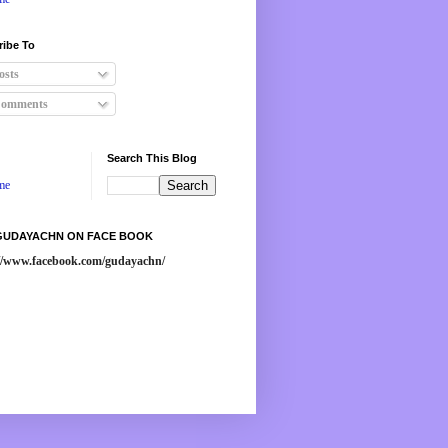
ribe To
osts
omments
Search This Blog
me
 GUDAYACHN ON FACE BOOK
://www.facebook.com/gudayachn/