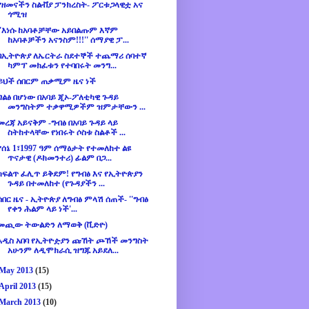
የዘመናችን ስልቭያ ፓንክረስት- ፖርቱጋላዊቷ አና
ጎሚዝ
''እነሱ ከአባቶቻቸው አይበልጡም እኛም
ከአባቶቻችን አናንስም!!!'' ሰማያዊ ፓ...
በኢትዮጵያ ለኤርትራ ስደተኞች ተጨማሪ ሰባተኛ
ካምፕ መክፈቱን የተባበሩት መንግ...
ይህች ሰበርም ጠቃሚም ዜና ነች
ግልፅ በሆነው በአባይ ጂኦ-ፖለቲካዊ ጉዳይ
መንግስትም ተቃዋሚዎችም ዝምታቸውን ...
መረጃ አይናቅም -ግብፅ በአባይ ጉዳይ ላይ
ስትከተላቸው የነበሩት ሶስቱ ስልቶች ...
የሰኔ 1፣1997 ዓም ሰማዕታት የተመለከተ ልዩ
ጥናታዊ (ዶክመንተሪ) ፊልም በጋ...
ከፍልጥ ፈሊጥ ይቅደም! የግብፅ እና የኢትዮጵያን
ጉዳይ በተመለከተ (የጉዳያችን ...
ሰበር ዜና - ኢትዮጵያ ለግብፅ ምላሽ ሰጠች- ''ግብፅ
የቀን ሕልም ላይ ነች'...
መጪው ትውልድን ለማወቅ (ቪድዮ)
አዲስ አበባ የኢትዮዽያን ጩኸት ጮኸች መንግስት
አሁንም ለዲሞክራሲ ዝግጁ አይደለ...
May 2013
(15)
April 2013
(15)
March 2013
(10)