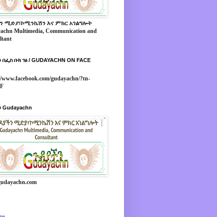
ን ሚድያ፣ኮሚንኬሽን እና ምክር አገልግሎት
achn Multimedia, Communication and
ltant
 በፌስ ቡክ ገፅ / GUDAYACHN ON FACE
//www.facebook.com/gudayachn/?tn-
*F
 Gudayachn
udayachn.com
me