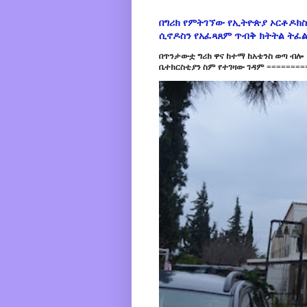
በግሪክ የምትገኘው የኢትዮጵያ ኦርቶዶክስ
ሲኖዶስን የአፈጻጸም ጥብቅ ክትትል ትፈ
በጥንታውቷ ግሪክ ዋና ከተማ ከአቴንስ ወጣ ብሎ 
ቤተክርስቲያን ስም የተገዛው ገዳም =========