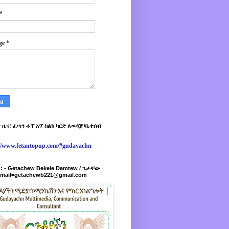
*
ge
*
 ዜና! ፈጣን ቶፕ አፕ ስልክ ካርድ ለወዳጅ፣ቤተሰብ
://www.fetantopup.com/#gudayachn
r : - Getachew Bekele Damtew / ጌታቸው
-mail=getachewb221@gmail.com