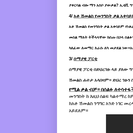
ያቀርባል ብሎ ማን አስቦ ያውቃል? ኢቲቪ ግ
4/
አቶ ሽመልስ የመንግስት ቃል አቀባይ
አቶ ሽመልስ የመንግስት ቃል አቀባይም የነቆራ
መሰል ማለት ትችላላቸው ከሰጡ በኃላ ሰልፉን
ካለፈው ለመማር እራሱ ለካ መታደል ነው።አ
3/
ሰማያዊ ፓርቲ
ሰማያዊ ፓርቲ
በድህረገፁ ላይ ያለው ግ
ሽመልስ ሐተታ አላበዛም።
ድህረ ገፁን 
የሚል ቃል ብቻ። በሰልፉ ለተሳተፋ
መንግስት ከ እዚህ ሰልፍ ካልተማረ 
ከአቶ ሽመልስ ንግግር አንድ ነገር 
አይደ
ለም።