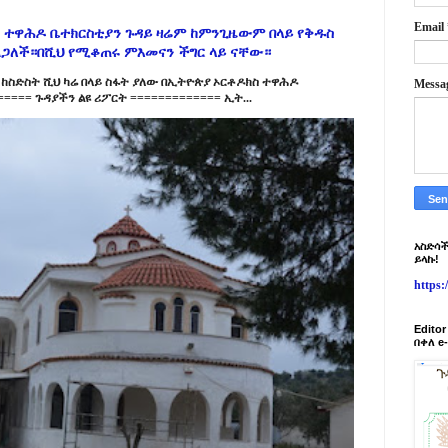
Email
 ተዋሕዶ ቤተክርስቲያን ጉዳይ ዛሬም ከምንጊዜውም በላይ የቅዱስ
ልጋለች።በሺህ የሚቆጠሩ ምእመናን ችግር ላይ ናቸው።
ከስድስት ሺህ ካሬ በላይ ስፋት ያለው በኢትዮጵያ ኦርቶዶክስ ተዋሕዶ
Messa
==== ጉዳያችን ልዩ ሪፖርት ============= ኢት...
አስድሳች
ይላኩ!
https
Edito
በቀለ e