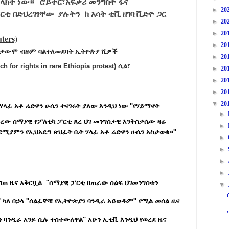
ላክት ነው።
ሮይተር፣አፍቃሪ መንግስት ፋና
►
20
ፓርቲ
በድህረገፃቸው
ያሉትን
ከ እሳት ቲቪ ዘገባ ቪድዮ ጋር
►
20
►
20
ters)
►
20
ተቃውሞ
ብዙም ባልተለመደባት ኢትዮጵያ
ሺዎች
►
20
 for rights in rare Ethiopia protest) ሲል
፣
►
20
►
20
►
20
▼
20
ሃላፊ አቶ ሬድዋን ሁሴን ተናገሩት ያለው እንዲህ ነው ''
የሃይማኖት
►
በረው ሰማያዊ የፖለቲካ ፓርቲ ጸረ ህገ መንግስታዊ እንቅስቃሴው ዛሬ
►
ሚያምን የኢህአዴግ ጽህፈት ቤት ሃላፊ አቶ ሬድዋን ሁሴን አስታወቁ።''
►
►
►
►
ገጠ ዜና አቅርቧል ''ሰማያዊ ፓርቲ በጠራው ሰልፍ ህገመንግስቱን
▼
 ካለ በኃላ ''ሰልፈኞቹ የኢትዮጵያን ባንዲራ አይወዱም'' የሚል መሰል ዜና
 ባንዲራ አንይ ሲሉ ተስተውለዋል'' አሁን ኢቲቪ እንዲህ የወረደ ዜና