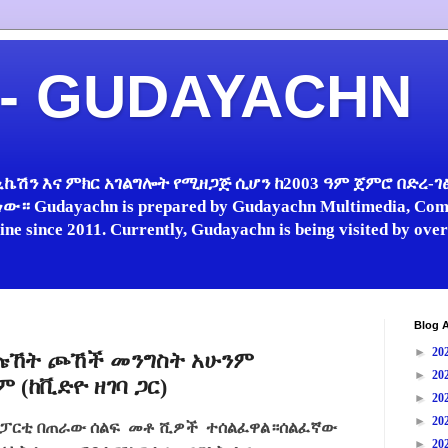
 - GUDAYACHN
ኬሽን እና ምክር አገልግሎት የሚዘጋጅ ሲሆን ከ2003 ዓም ጀምሮ በድረ-ገፅ 
 Gudayachn is prepared by Gudayachn Multimedia, Comm
line since 2011. Currently, Gudayachn is being visited by ov
Blog A
►
20
 ጩኸት ጮኸች መንግስት አሁንም
►
20
 (ከቪድዮ ዘገባ ጋር)
►
20
►
20
ዊ ፓርቲ በጠራው ሰልፍ
መቶ ሺዎች
ተሰልፈዋል።
ሰልፈኛው
►
20