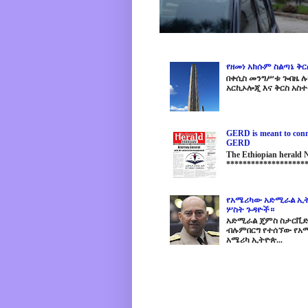
የዘመነ አክሱም ስልጣኔ ቅ
በቀሲስ መንግሥቱ ጐበዜ ሉን
አርኪኦሎጂ እና ቅርስ አስተ
GERD is meant to conne
GERD
The Ethiopian herald
********************
የአሜሪካው አድሚራል ኢት
ሦስት ጉዳዮች።
አድሚራል ጄምስ ስታርቪድስን
ብሉምበርግ የተሰኘው የአሜ
አሜሪካ ኢትዮጵ...