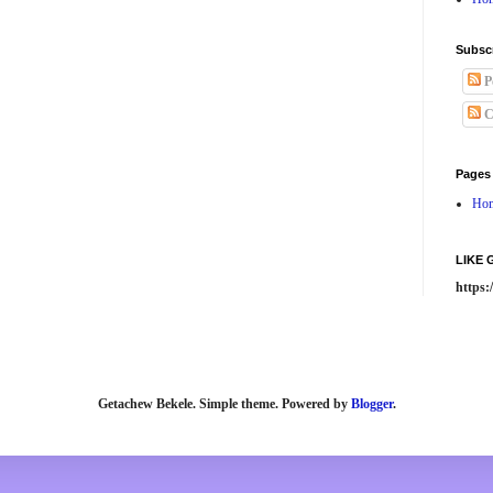
Subsc
P
C
Pages
Ho
LIKE
https
Getachew Bekele. Simple theme. Powered by
Blogger
.