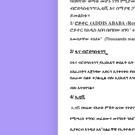
ባብዛኛው ወጣቱ መሆኑ ነገን የሚያመ
ብሮድካስቲንግ፣ኢቲቪ እና ሰማያዊ 
ይመልከቱ።
ADDIS ABABA (Reu
1/
ሮይተር (
ሮይተር ከአዲስ አበባ በዘገበው ዘገባ
''
ለመብታቸው
ተሰለፉ''
(
Thousands march
2/
ፋና ብሮድካስቲንግ
በ
ፋና ብሮድካስቲንግ
የኢህአዴግ ጽህፈት ቤት 
አክራሪነትን አጀንዳው አድርጎ ሲንቀሳቀስ የነ
በጠራው ሰልፍ ተጋልጧል ብሎ ኢህአዴግ እንደ
ብሎ አሳዝኖናል።
4/
ኢቲቪ
ኢቲቪ
በዛሬው የእሁድ ምሽት ዜናው የተደና
የሚጣረስ ተግባር መፈፀሙን መንግስት ገለፀ''
ሲያቀርብ እንዲህ አለ''ሰልፈኞቹ የኢትዮጵያን