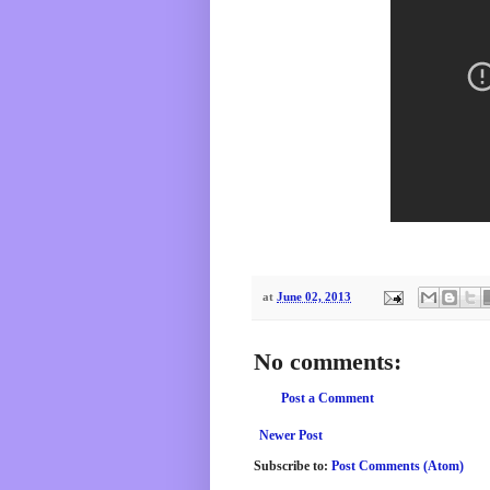
at
June 02, 2013
No comments:
Post a Comment
Newer Post
Subscribe to:
Post Comments (Atom)