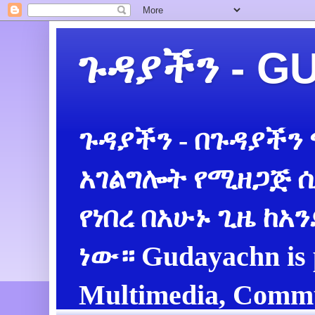
ጉዳያችን - 
ጉዳያችን - በጉዳያችን
አገልግሎት የሚዘጋጅ ሲ
የነበረ በአሁኑ ጊዜ ከአ
ነው። Gudayachn is 
Multimedia, Commu