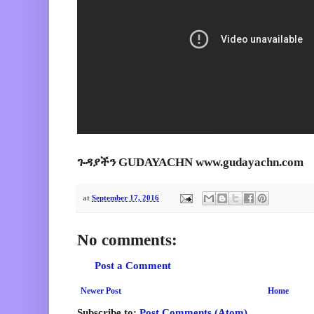
ጉዳያችን GUDAYACHN www.gudayachn.com
at
September 17, 2016
No comments:
Post a Comment
Newer Post
Home
Subscribe to:
Post Comments (Atom)