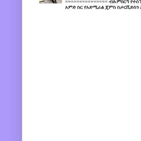
=============== ብሉምበርግ የተሰ
አምድ ስር የአድሚራል ጄምስ ስታርቪድስን 