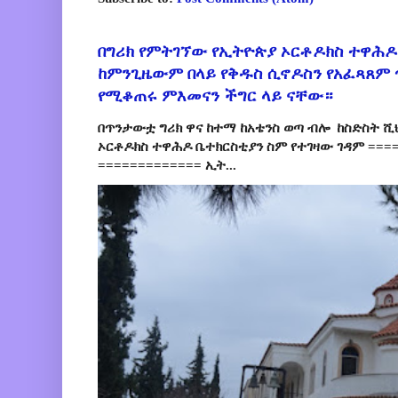
በግሪክ የምትገኘው የኢትዮጵያ ኦርቶዶክስ ተዋሕዶ
ከምንጊዜውም በላይ የቅዱስ ሲኖዶስን የአፈጻጸም
የሚቆጠሩ ምእመናን ችግር ላይ ናቸው።
በጥንታውቷ ግሪክ ዋና ከተማ ከአቴንስ ወጣ ብሎ ከስድስት ሺ
ኦርቶዶክስ ተዋሕዶ ቤተክርስቲያን ስም የተገዛው ገዳም ====
============= ኢት...