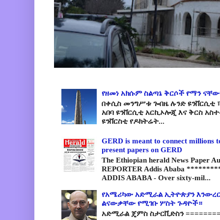
የዘመነ አክሱም ስልጣኔ ቅርሶች የማን ናቸው
በቀሲስ መንግሥቱ ጐበዜ ሉንድ ዩንቨርሲቲ ፣
አበባ ዩንቨርሲቲ አርኪኦሎጂ እና ቅርስ አስ
ዩንቨርስቲ የዶክትሬት...
GERD is meant to connect millions t
present papers on GERD
The Ethiopian herald News Paper A
REPORTER Addis Ababa *********
ADDIS ABABA - Over sixty-mil...
የአሜሪካው አድሚራል ኢትዮጵያን እንውረር
ልናውቃቸው የሚገቡ ሦስት ጉዳዮች።
አድሚራል ጄምስ ስታርቪድስን =========