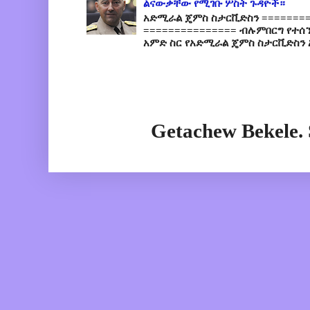
ልናውቃቸው የሚገቡ ሦስት ጉዳዮች።
አድሚራል ጄምስ ስታርቪድስን =========
=============== ብሉምበርግ የተሰ
አምድ ስር የአድሚራል ጄምስ ስታርቪድስን 
Getachew Bekele.