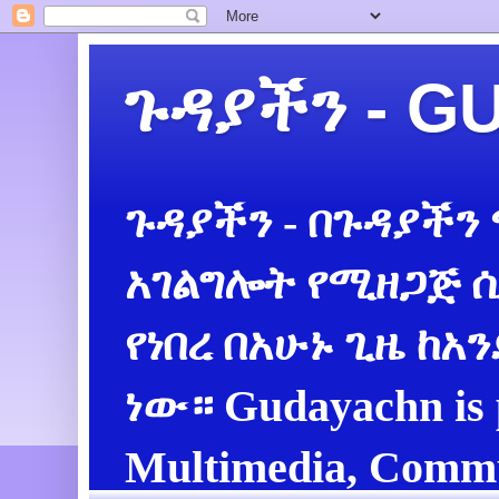
ጉዳያችን - 
ጉዳያችን - በጉዳያችን
አገልግሎት የሚዘጋጅ ሲ
የነበረ በአሁኑ ጊዜ ከአ
ነው። Gudayachn is 
Multimedia, Commu