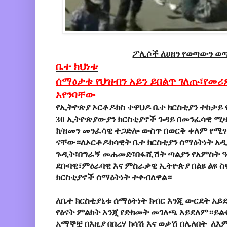
ፖሊሶች ለሀዘን የወጣውን ወ
ቤተ ክህነቱ
ሰማዕታቱ የህዝብን አይን ይበልጥ ገለጡ፣የመሪ
አየንባቸው
የኢትዮጵያ ኦርቶዶክስ ተዋህዶ ቤተ ክርስቲያን ተከታይ 
30 ኢትዮጵያውያን ክርስቲያኖች ጉዳይ በመንፈሳዊ ሚዛ
ክ/ዘመን መንፈሳዊ ተጋድሎ ውስጥ በወርቅ ቀለም የሚፃ
ናቸው።ለኦርቶዶክሳዊት ቤተ ክርስቲያን ሰማዕትነት አዲ
ጉዲት፣በግራኝ መሐመድ፣በፋሺሽት ጣልያን የአምስት ዓ
ደቡባዊ፣ምዕራባዊ እና ምስራቃዊ ኢትዮጵያ በልዩ ልዩ ስ
ክርስቲያኖች ሰማዕትነት ተቀብለዋል።
ለቤተ ክርስቲያኒቱ ሰማዕትነት ክብር እንጂ ውርደት አይ
የፅናት ምልክት እንጂ የድክመት መገለጫ አይደለም።ይል
አማኞቿ በእዚያ በበረሃ ከሳሽ እና ወቃሽ በሌለበት ለ