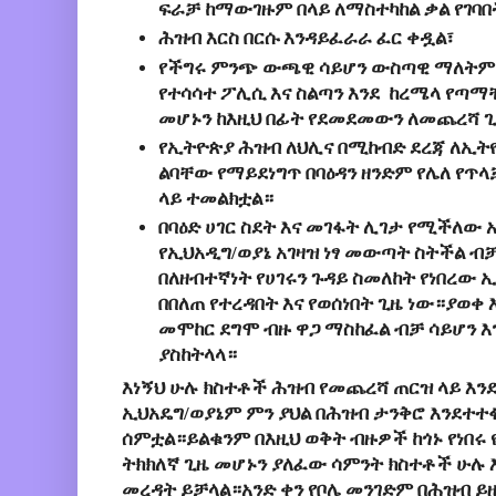
ፍራቻ ከማውገዙም በላይ ለማስተካከል ቃል የገባበት
ሕዝብ እርስ በርሱ እንዳይፈራራ ፈር ቀዷል፣
የችግሩ ምንጭ ውጫዊ ሳይሆን ውስጣዊ ማለትም 
የተሳሳተ ፖሊሲ እና ስልጣን እንደ ከረሜላ የጣ
መሆኑን ከእዚህ በፊት የደመደመውን ለመጨረሻ ጊ
የኢትዮጵያ ሕዝብ ለህሊና በሚከብድ ደረጃ ለኢት
ልባቸው የማይደነግጥ በባዕዳን ዘንድም የሌለ የጥላ
ላይ ተመልክቷል።
በባዕድ ሀገር ስደት እና መገፋት ሊገታ የሚችለው 
የኢህአዲግ/ወያኔ አገዛዝ ነፃ መውጣት ስትችል ብ
በለዘብተኛነት የሀገሩን ጉዳይ ስመለከት የነበረው
በበለጠ የተረዳበት እና የወሰነበት ጊዜ ነው።ያወቀ 
መሞከር ደግሞ ብዙ ዋጋ ማስከፈል ብቻ ሳይሆን 
ያስከትላላ።
እነኝህ ሁሉ ክስተቶች ሕዝብ የመጨረሻ ጠርዝ ላይ እንደ
ኢህአዴግ/ወያኔም ምን ያህል በሕዝብ ታንቅሮ እንደተተ
ሰምቷል።ይልቁንም በእዚህ ወቅት ብዙዎች ከጎኑ የነበሩ 
ትክክለኛ ጊዜ መሆኑን ያለፈው ሳምንት ክስተቶች ሁሉ
መረዳት ይቻላል።አንድ ቀን የቦሌ መንገድም በሕዝብ ይዘ