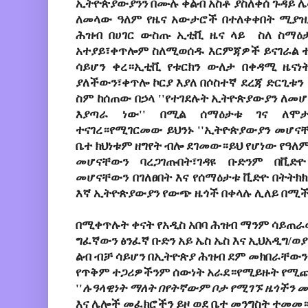
ኢትዮጵያውያንን በሙሉ ቀልብ አስቶ ያስለቀሰ ጉዳይ 
ለመላው ዓለም የዜና አውታሮች በተለቀቀበት ሚያዝ
ሕዝብ በሀገር ውስጡ ኢቲቪ ዜና ላይ ስለ ስማዕታ
አተያይ፣ቀጥሎም ስለሚወሰዱ እርምጃዎች ይናገራል ተ
ሳይሆን ቀረ።ኢቲቪ የቱርክን ውለታ በቀዳሚ ዜናነ
ያለችውን፣ቀጥሎ ኮርያ እያለ በሶስተኛ ደረጃ ድርጊቱን 
ስም ከሰጠው በኃላ ''የተገደሉት ኢትዮጵያውያን ለመ
እያጣራ ነው'' በሚል ሰማዕታቱ ገና ለሞ
ተናገረ።የሚገርመው ይህንኑ ''ኢትዮጵያውያን መሆናቸ
ቤተ ክህነቱም ዘግየት ብሎ ደገመው።ይህ የሆነው የዓለ
መሆናቸውን ባረጋገጡበት፣ገዳዩ ቡድንም በቪድ
መሆናቸውን በገለፀበት እና የሰማዕታቱ ቪድዮ በትትክ
እኛ ኢትዮጵያውያን የውጭ ዜጎች በቀላሉ ሊለይ በሚችል
በሚቀጥሉት ቀናት የአዲስ አበባ ሕዝብ ማንም ሳይጠራው
ግፈኛውን ፅንፈኛ ቡድን አይ ኤስ ኤስ እና ኢህአዲግ/ወያ
ልብ ብቻ ሳይሆን በኢትዮጵያ ሕዝብ ደም መክበራቸውን
የጥቅም ተጋሪዎችንም ሰውነት አራደ።የሚይዙት የሚጨ
''
ሉዓላዊነት ማለት በየትኛውም ቦታ የሚገኙ ዜጎችን መ
እና ሌሎች መፈክሮችን ይዞ ወደ ቤተ መንግስት ተመመ