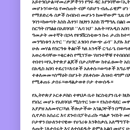
አይተንበታል።የመሪዎቻችንን የግፍ ዳር አየንባቸው፣ኢት
መሆኑን፣ውሳኔ የመስጠት ብቻ ሳይሆን ብሔራዊም ሆነ
የማይድረዱ ሰዎች ስብስብ መሆኑን ከመቸውም ጊዜ በላ
ገባን።ከወጣት እስከ ሕፃን፣ ከህፃን እስከ ሽማግሌ በልበ
ስርዓት በግልፅ በአደባባይ ''ሌባ ነህ'' አሉት።የአዲስ 
ዓመታት መተኛት በኃላ የዩንቨርስቲውን ኩሩ ታሪክ ከተ
መንግስቱን አጥር ''
የሀገር አንበሳ የውጭ ሬሳ
'' እያሉ 
ሁሉ መሃል የስርዓቱ ቅልቦች ካለ አንዳች ርኅራኄ በወጣ
አወረዱባቸው።ቂርቆስ የሚገኘው ሃዘንተኞቹ የተሰበሰ
ተበተነ።የኢትዮጵያ ልጆች በታሪካቸው ከተፈፀሙት አበ
በአዲስ አበባ ተደረገ።እናቶች አለቀሱ።ወጣቶች እግራ
ተቆለመመ።ሰማዕት በሆኑት ያለቀሰው ሕዝብ ዳግም በእ
የሚቆጠሩ ታሰሩ።ወዳልታወቀ ቦታ ተውሰዱ።
የኢትዮጵያ ኦርቶዶክስ ተዋህዶ ቤተ ክርስቲያን ቤተ ክህ
የነበረ መሆኑ የአደባባይ ሚስጥር ነው። የአስተዳደር መዋ
አያያዝ አለመኖር፣ካለ ችሎታችው አገልጋዮችን በማይ
ሲኖዶስ አሰራር እና ደንብ በፓትራሪኩ ጣልቃ ገብነት መ
ቦታዋን በሁለንተናዊው የሀገሪቱ እንቅስቃሴ አለማግኘት 
ላጡት ፣ለታሰሩት እና ለተሰደዱት ድምፅ አልባ መሆኗ ሁ