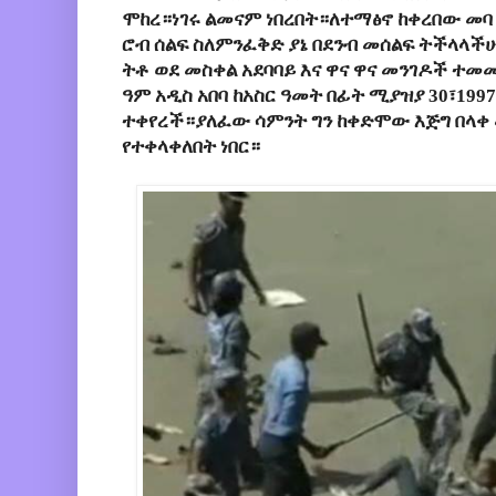
ሞከረ።ነገሩ ልመናም ነበረበት።ለተማፅኖ ከቀረበው መባ 
ሮብ ሰልፍ ስለምንፈቅድ ያኔ በደንብ መሰልፍ ትችላላችሁ
ትቶ ወደ መስቀል አደባባይ እና ዋና ዋና መንገዶች ተመመ
ዓም አዲስ አበባ ከአስር ዓመት በፊት ሚያዝያ 30፣19
ተቀየረች።ያለፈው ሳምንት ግን ከቀድሞው እጅግ በላቀ 
የተቀላቀለበት ነበር።