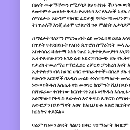
በፅናት መቆማቸውን የሚያሳይ ልዩ የተስፋ ችቦ ነው።የቅ
የመጥምቀ መለኮት ቅዱስ ዮሐንስን እና የሌሎች አያሌ 
ሰማዕታቱ አሁንም የክብር ፈርጦቿ ናቸው።በመሆኑም ቤ
ትነጥራለች እንጂ ፈፅሞ የኃልዮሽ ጉዞ ምልክት አታሳይ
ሰማዕታት
ዓለምን የሚንጡበት ልዩ መንፈሳዊ ኃይል አላ
በጥይት የተደበደቡት የአቡነ ጴጥሮስ ሰማዕትነት መላ 
አስተሳሰረ።ከከተማ እስከ ገጠር ኢትዮጵያውያንን አነጋገ
ኢትዮጵያውያንን አንድ ልብ አደረገ።በውጭ ያሉ የኢት
የታሪክ ተመራማሪ የፕሮፌሰር ሪቻርድ ፓንክረስ እናት 
ኢትዮጵያን ብላ ከሀገር ሀገር ተንከራተተች።በበረሃ ያሉ
የውስጥ አርበኞች በአዲስ መልክ ተነሱ።ስማዕታት መላ
ነው። የቅዱስ እስጢፋኖስ መወገር ከስምንት ሺህ በላ
በየስፍራው ተበትነው ክርስትናን አፀኑ።የቅዱስ እስጢፋ
አፅናቸው።የቅዱስ ጳውሎስ እና ቅዱስ ጴጥሮስ ሰማዕ
አውሮፓን በሃይማኖት አፀና ከእዚህ ሁሉ አልፎ ክርስትና
ክርስትና ቀይሯል።
ዛሬም የዘመን ልዩነት ካልሆነ በቀር የሰማዕታት ክብርም 