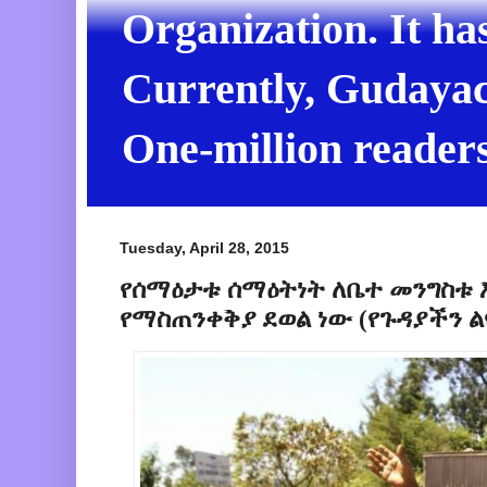
Organization. It ha
Currently, Gudayach
One-million readers
Tuesday, April 28, 2015
የሰማዕታቱ ሰማዕትነት ለቤተ መንግስቱ 
የማስጠንቀቅያ ደወል ነው (የጉዳያችን 