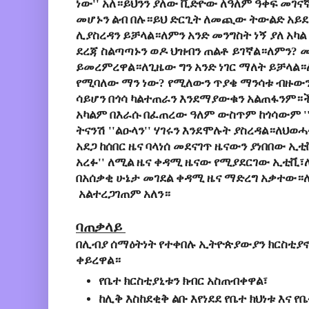
ነው'' አለ።ይህንን ያለው ቪድዮው ለዓለም ዓቀፍ መገናኛ
መሆኑን ልብ በሉ።ይህ ድርጊት ለመጪው ትውልድ አይደለ
ሊያስረዳን ይቻላል።ለምን አንድ መንግስት ነኝ ያለ አካል 
ደረጃ ስልጣጣኑን ወዶ ህዝብን ጠልቶ ይገኛል።ለምን? 
ይመረምረዋል።ለጊዜው ግን አንድ ነገር ማለት ይቻላል።ለ
የሚባለው ማን ነው? የሚለውን ጥያቄ ማንሳቱ ብዙውን
ሳይሆን በጎሳ ካልተጠራን እንደማያውቁን አልጠፋንም
አካልም በእራሱ በፈጠረው ዓለም ውስጥም ከጎሳውም '
ትናንሽ ''ልዑላን'' ሃገሩን እንደሞሉት ያስረዳል።ለህወ
አደጋ ከሰበር ዜና ባላነሰ መደናገጥ ዜናውን ያነበበው ኢቲ
አረፉ'' ለሚል ዜና ቀዳሚ ዜናው የሚያደርገው ኢቲቪ፣
በአሰቃቂ ሁኔታ መገደል ቀዳሚ ዜና ማድረግ አቃተው
አልተረጋገጠም አለን።
ባጠቃላይ
በሊብያ ሰማዕትነት የተቀበሉ ኢትዮጵያውያን ክርስቲያኖ
ቀይረዋል።
የቤተ ክርስቲያኒቱን ክብር አስጠብቀዋል፣
ከሊቅ እስከደቂቅ ልቡ እየነደደ የቤተ ክህነቱ እና የ