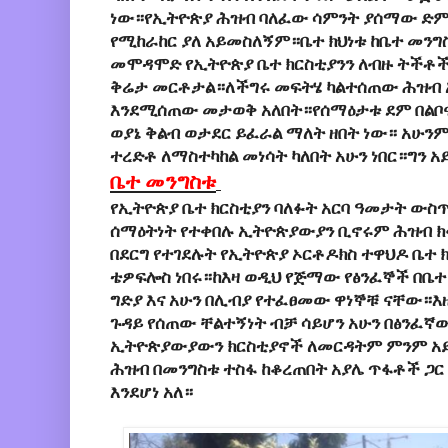
ነው።የኢትዮጵያ ሕዝብ ባለፈው ሳምንት ያሰማው ድም
የሚከራከር ያለ አይመስለኝም።ቤተ ክህነቱ ከቤተ መንግ
መሞዳሞድ የኢትዮጵያ ቤተ ክርስቲያንን ለብዙ ትችቶች
ቅሬታ መርቶታል።ለችግሩ መፍትሄ ካልተሰጠው ሕዝብ አ
እንደሚሰጠው መታወቅ አለበት።የሰማዕታቱ ደም በልቦና
ወያኔ ቅልብ ወታደር ይፈራል ማለት ዘበት ነው። አሁንም
ተረድቶ ለማስተካከል መነሳት ካለበት አሁን ነበር።ግን 
ቤተ መንግስቱ
የኢትዮጵያ ቤተ ክርስቲያን ባለፉት አርባ ዓመታት ውስ
ሰማዕትነት የተቀበሉ ኢትዮጵያውያን ቢኖሩም ሕዝብ ክፉ
በደርግ የተገደሉት የኢትዮጵያ ኦርቶዶክስ ተዋህዶ ቤተ 
ቴዎፍሎስ ነበሩ።ከእዛ ወዲህ የጅማው የፅንፈኞች በቤተ
ግድያ እና አሁን በሊብያ የተፈፀመው ዋነኞቹ ናቸው።እ
ጉዳይ የሰጠው ቸልተኝነት ብቻ ሳይሆን አሁን በፅንፈኛው
ኢትዮጵያውያውን ክርስቲያኖች ለመርዳትም ምንም አይ
ሕዝብ በመንግስቱ ተስፋ ከቆረጠበት አያሌ ጥፋቶች ጋር
እንደሆነ አለ።