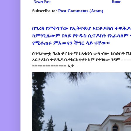
Newer Post
Home
Subscribe to:
Post Comments (Atom)
በግሪክ የምትገኘው የኢትዮጵያ ኦርቶዶክስ ተዋሕዶ
ከምንጊዜውም በላይ የቅዱስ ሲኖዶስን የአፈጻጸም
የሚቆጠሩ ምእመናን ችግር ላይ ናቸው።
በጥንታውቷ ግሪክ ዋና ከተማ ከአቴንስ ወጣ ብሎ ከስድስት ሺ
ኦርቶዶክስ ተዋሕዶ ቤተክርስቲያን ስም የተገዛው ገዳም ====
============= ኢት...