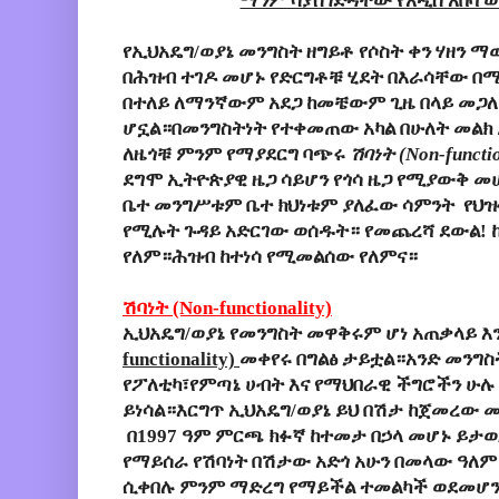
ማንም ሳያስገድዳቸው የአዲስ አበባ 
የኢህአዴግ/ወያኔ መንግስት ዘግይቶ የሶስት ቀን ሃዘን ማወ
በሕዝብ ተገዶ መሆኑ የድርግቶቹ ሂደት በእራሳቸው በ
በተለይ ለማንኛውም አደጋ ከመቼውም ጊዜ በላይ መጋ
ሆኗል።በመንግስትነት የተቀመጠው አካል በሁለት መል
ለዜጎቹ ምንም የማያደርግ ባጭሩ
ሽባነት (Non-functio
ደግሞ ኢትዮጵያዊ ዜጋ ሳይሆን የጎሳ ዜጋ የሚያውቅ መ
ቤተ መንግሥቱም ቤተ ክህነቱም ያለፈው ሳምንት የህዝ
የሚሉት ጉዳይ አድርገው ወሰዱት። የመጨረሻ ደውል! ከእ
የለም።ሕዝብ ከተነሳ የሚመልሰው የለምና።
ሽባነት (Non-functionality)
ኢህአዴግ/ወያኔ የመንግስት መዋቅሩም ሆነ አጠቃላይ እን
functionality)
መቀየሩ በግልፅ ታይቷል።አንድ መንግስት
የፖለቲካ፣የምጣኔ ሀብት እና የማህበራዊ ችግሮችን ሁሉ
ይነሳል።እርግጥ ኢህአዴግ/ወያኔ ይህ በሽታ ከጀመረው መ
በ1997 ዓም ምርጫ ክፉኛ ከተመታ በኃላ መሆኑ ይታ
የማይሰራ የሽባነት በሽታው አድጎ አሁን በመላው ዓለም
ሲቀበሉ ምንም ማድረግ የማይችል ተመልካች ወደመሆን