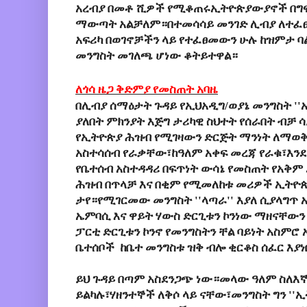
አረብያ በመቶ ሺዎች የሚቆጠሩኢትዮጵያውያኖች በግፍ
ማውጣት አልቻለም።በተመሳሳይ መንገድ ሊብያ ለተፈፀ
አፍሪካ በወገኖቻችን ላይ የተፈፀመውን ሁሉ ከዝምታ ባ
መንግስት መገለጫ ሆነው ቆትይተዋል።
ለጎሳ ዜጋ ቅድምያ የመስጠት አባዜ
በሊብያ ሰማዕታት ጉዳይ የኢህአዲግ/ወያኔ መንግስት '
ያለበት ምክንያት እጅግ ታሪካዊ ስህተት የሰራበት ብቻ
የኢትዮጵያ ሕዝብ የሚገዛውን ድርጅት ማንነት ለማወቅ 
አስተሳሰብ የራቃቸው፣ከዓለም አቀፍ መረጃ የራቁ፣እንደ
የቤተሰብ አስተዳዳሪ በፍጥነት ውሳኔ የመስጠት የአቅም 
ሕዝብ በጥላቻ እና በቂም የሚመለከቱ መሪዎች ኢትዮ
ታየ።የሚገርመው መንግስት ''ላጣራ'' እያለ ሲያላግጥ 
ኤምባሲ እና ዋይት ሃውስ ድርጊቱን ኮንነው ማዘናቸው
ፓርቲ ድርጊቱን ኮንኖ የመንግስትን ቸል ባይነት አስምሮ
ቤተሰቦች ከቤተ መንግስቱ ዝቅ ብሎ ቂርቆስ ሰፈር እያነ
ይህ ጉዳይ በጣም አስደንጋጭ ነው።መላው ዓለም ስለእኛ
ይልካሉ፣ሃዘንተኞች ለቅሶ ላይ ናቸው፣መንግስት ግን '