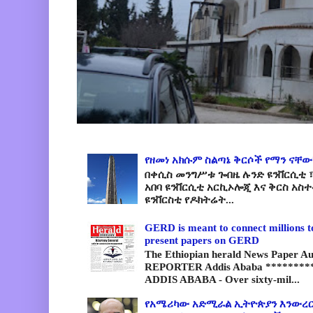
የዘመነ አክሱም ስልጣኔ ቅርሶች የማን ናቸው
በቀሲስ መንግሥቱ ጐበዜ ሉንድ ዩንቨርሲቲ ፣
አበባ ዩንቨርሲቲ አርኪኦሎጂ እና ቅርስ አስ
ዩንቨርስቲ የዶክትሬት...
GERD is meant to connect millions t
present papers on GERD
The Ethiopian herald News Paper A
REPORTER Addis Ababa *********
ADDIS ABABA - Over sixty-mil...
የአሜሪካው አድሚራል ኢትዮጵያን እንውረር