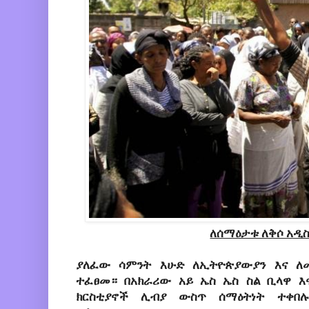
ለሰማዕታቱ ለቅሶ አዲስ
ያለፈው ሳምንት እሁድ ለኢትዮጵያውያን እና ለ
ተፈፀመ። በአክራሪው አይ ኤስ ኤስ ስል ቢላዋ እ
ክርስቲያኖች ሊብያ ውስጥ ሰማዕትነት ተቀበሉ