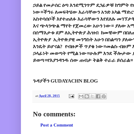
ኃይል የመታሰር ዕጣ እንደሚገጥም ደጋፊዎቹ ከግምት 
ነው።ችግሩ ለመፍትሄው እራሳቸውን አንድ አካል ማድረግ
አስተሳሰቦች እየተጠለፉ እራሳቸውን እየደለሉ መገኘታ
እና ጭላንጭል ማየት የጀመረው አሁን ነው። ያለው አማ
በሰማእታቱ ደም ለኢትዮጵያ ሕዝብ ከመቼውም በበለ
ኢትዮጵያ ኢትዮጵያዊ መንግስት አሁን በስልጣን ያለውን
እንዴት ይሆናል? የብዙዎች ጥያቄ ነው።መልሱ ብዙም 
ኃላፊነት መወጣት የሚል ነው።ሁሉም እንደ ችሎታው ያ
ይወጣ።የእያንዳንዱ ሰው ጠብታ ትልቅ ተራራ ይሰራል።
ጉዳያችን GUDAYACHN BLOG
at
April 28, 2015
No comments:
Post a Comment