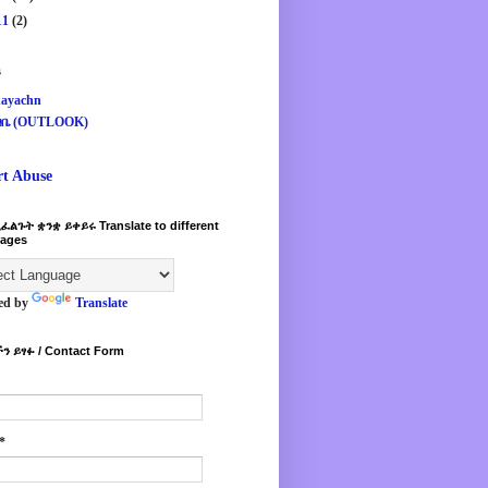
11
(2)
s
ayachn
ዛቤ (OUTLOOK)
rt Abuse
ፈልጉት ቋንቋ ይቀይሩ Translate to different
ages
ed by
Translate
ን ይፃፉ / Contact Form
*