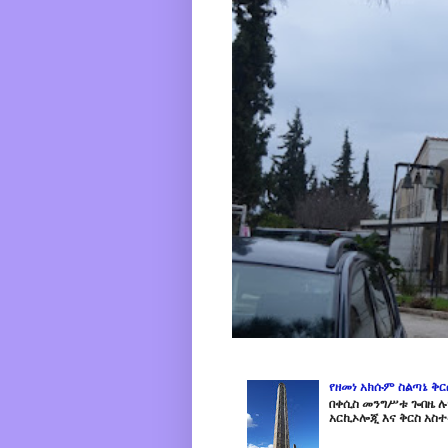
የዘመነ አክሱም ስልጣኔ ቅ
በቀሲስ መንግሥቱ ጐበዜ ሉን
አርኪኦሎጂ እና ቅርስ አስተ