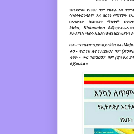
የዘንድሮው የ2007 ዓም የከተራ እና ጥም
ሳንድ፣ትሮንዳይም እና በርገን የሚገኙት የ
በአንድቤተ ክርስቲያን ማለትም በኖር
kirks,
Kirkeveien 84
)
፣ያከብራሉ።
ይታደማሉ።አቡነ ኤልያስ ህዝበ ክርስቲያኑን 
Majo
ቦታ - ማየሽትዋ ሺርከ፣ሺርከ ቫየን 84 (
ቀን - ጥር 16 እና 17/2007 ዓም (ጃንዋሪ
ሰዓት - ጥር 16/2007 ዓም (ጃንዋሪ 2
ይጀመራል።