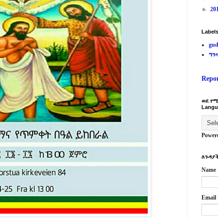
►
20
Label
gud
ግን
Repo
ወደ የሚ
Langu
Power
ለጉዳያች
Name
Email