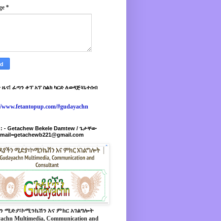
ge
*
 ዜና! ፈጣን ቶፕ አፕ ስልክ ካርድ ለወዳጅ፣ቤተሰብ
://www.fetantopup.com/#gudayachn
r : - Getachew Bekele Damtew / ጌታቸው
-mail=getachewb221@gmail.com
ን ሚድያ፣ኮሚንኬሽን እና ምክር አገልግሎት
achn Multimedia, Communication and