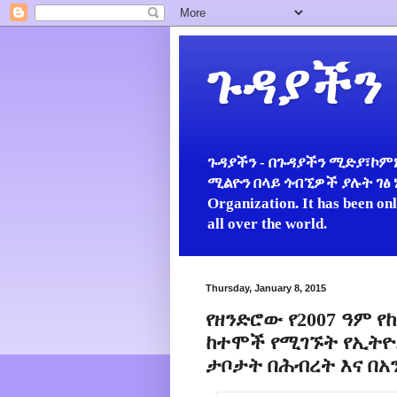
ጉዳያችን
ጉዳያችን - በጉዳያችን ሚድያ፣ኮምኒ
ሚልዮን በላይ ጎብኚዎች ያሉት ገፅ ነው።
Organization. It has been on
all over the world.
Thursday, January 8, 2015
የዘንድሮው የ2007 ዓም የ
ከተሞች የሚገኙት የኢትዮ
ታቦታት በሕብረት እና በአ