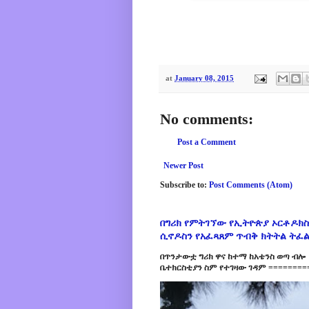
at
January 08, 2015
No comments:
Post a Comment
Newer Post
Subscribe to:
Post Comments (Atom)
በግሪክ የምትገኘው የኢትዮጵያ ኦርቶዶክስ
ሲኖዶስን የአፈጻጸም ጥብቅ ክትትል ትፈ
በጥንታውቷ ግሪክ ዋና ከተማ ከአቴንስ ወጣ ብሎ 
ቤተክርስቲያን ስም የተገዛው ገዳም =========