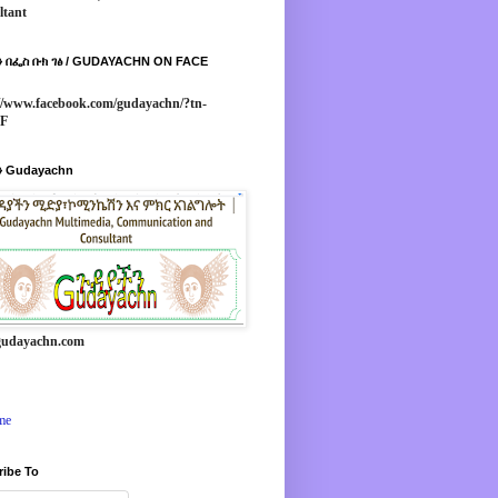
ltant
 በፌስ ቡክ ገፅ / GUDAYACHN ON FACE
//www.facebook.com/gudayachn/?tn-
*F
 Gudayachn
udayachn.com
me
ribe To