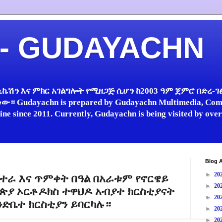
 - GUDAYACHN
ኬሽን እና ምክር አገልግሎት የሚዘጋጅ ሲሆን ከ2003 ዓም ጀምሮ በድረ-ገፅ 
 Gudayachn is prepared by Gudayachn Multimedia, Comm
line since 2011. Currently, Gudayachn is being visited by ov
Blog A
►
20
ከተራ እና ጥምቀት በዓል በአራቱም የኖርዌይ
►
20
ጵያ ኦርቶዶክስ ተዋህዶ አብያተ ክርስቲያናት
►
20
ንድቤተ ክርስቲያን ይባርካሉ።
►
20
►
20