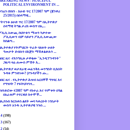
BREAKING NEWS - PEACEFUL
POLITICAL ENVIRONMENT IN ...
ሀገሬን በሃዘን - እሁድ ጥር 17/2007 ዓም (ጃንዋሪ
25/2015) በሰላማዊ...
የትናንቱ ዕሁድ ጥር 17/2007 ዓም በኢትዮጵያ
ሰላማዊ ትግል ታሪክ ውስጥ በኢ...
ፖሊሲ አውጪ ስህተቱን ማመን ካቃተው
ፖሊሲውን ብቻ ሳይሆን ፖሊሲ አውጪው
ከስልጣ...
በኢትዮጵያ የትምህርት ጥራት ባለፉት ሁለት
ዓመታት ይብሱን በእጅጉ ማሽቆልቆሉን ...
ሰበር ዜና -የእንግሊዙ ታዋቂው ''ኢንዲፐንዳንት''
ጋዜጣ ዛሬ ሐሙስ ምሽት እ...
በኢትዮጵያ ወታደራዊ መፈንቅለ መንግስት ቢከሰት
ጉዳቱ ምንድነው? (የጉዳያችን ጡ...
ሰበር ዜና - የኢትዮጵያ ሕዝብ አርበኞች ግንባር እና
የግንቦት 7 የፍትህ፣የነፃ...
የዘንድሮው የ2007 ዓም የከተራ እና ጥምቀት በዓል
በአራቱም የኖርዌይ ከተሞች...
በኢየሱስ ክርስቶስ ልደት መባ ካቀረቡት ነገስታት
ውስጥ አንዱ ኢትዮጵያዊ ንጉስ ...
14
(198)
13
(167)
12
(54)