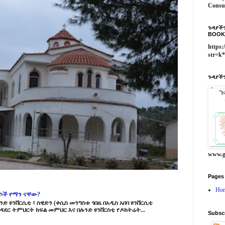
Consu
ጉዳያችን
BOOK
https:
str=k
ጉዳያችን
www.g
Pages
Ho
ርሶች የማን ናቸው?
ድ ዩንቨርሲቲ ፣ ስዊድን (ቀሲስ መንግስቱ ጎበዜ በአዲስ አበባ ዩንቨርሲቲ
ዳደር ትምህርት ክፍል መምህር እና በሉንድ ዩንቨርስቲ የዶክትሬት...
Subsc