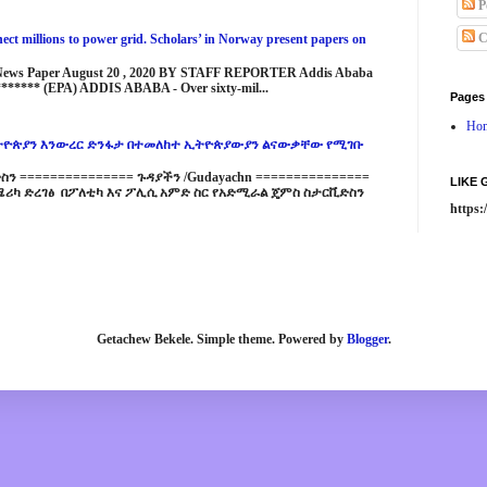
P
C
ct millions to power grid. Scholars’ in Norway present papers on
 News Paper August 20 , 2020 BY STAFF REPORTER Addis Ababa
****** (EPA) ADDIS ABABA - Over sixty-mil...
Pages
Ho
ዮጵያን እንውረር ድንፋታ በተመለከተ ኢትዮጵያውያን ልናውቃቸው የሚገቡ
 =============== ጉዳያችን /Gudayachn ===============
LIKE
ሪካ ድረገፅ በፖለቲካ እና ፖሊሲ አምድ ስር የአድሚራል ጄምስ ስታርቪድስን
https
Getachew Bekele. Simple theme. Powered by
Blogger
.