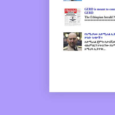
GERD is meant to conne
GERD
The Ethiopian herald
********************
የአሜሪካው አድሚራል ኢት
ሦስት ጉዳዮች።
አድሚራል ጄምስ ስታርቪድስን
ብሉምበርግ የተሰኘው የአሜ
አሜሪካ ኢትዮጵ...