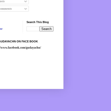
osts
omments
Search This Blog
me
 GUDAYACHN ON FACE BOOK
://www.facebook.com/gudayachn/