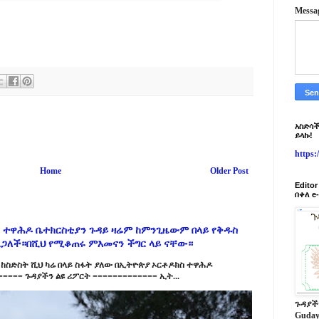
Messa
አስድሳች
ይላኩ!
https
Home
Older Post
Edito
በቀለ e
 ተዋሕዶ ቤተክርስቲያን ጉዳይ ዛሬም ከምንጊዜውም በላይ የቅዱስ
ልጋለች።በሺህ የሚቆጠሩ ምእመናን ችግር ላይ ናቸው።
ከስድስት ሺህ ካሬ በላይ ስፋት ያለው በኢትዮጵያ ኦርቶዶክስ ተዋሕዶ
==== ጉዳያችን ልዩ ሪፖርት ============= ኢት...
ጉዳያች
Guday