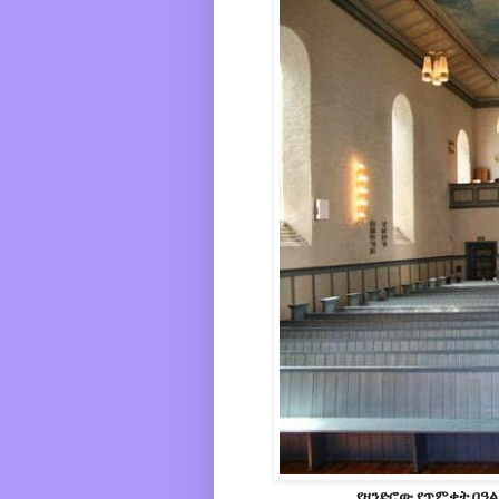
የዘንድሮው የጥምቀት በዓል