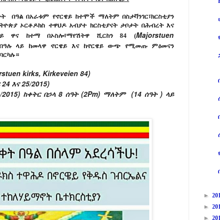
ቀት በዓል በአራቱም የኖርዌይ ከተሞች ማለትም በስታቫንገር፣ክርስቲያን
ኢትዮጵያ ኦርቶዶክስ ተዋህዶ አብያተ ክርስቲያናት ታቦታት በሕብረት እና
Majorstuen
ዌይ ዋና ከተማ በኦስሎ፣ማየሽትዋ ሺርከን 84 (
በበዓሉ ላይ ከመላዋ ኖርዌይ እና ከኖርዌይ ውጭ የሚመጡ ምዕመናን
ይባርካሉ።
rstuen kirks,
Kirkeveien 84)
 24 እና 25/2015)
4/2015) ከቀትር በኃላ 8 ሰዓት (2Pm) ማለትም (14 ሰዓት ) ላይ
►
20
►
20
►
20