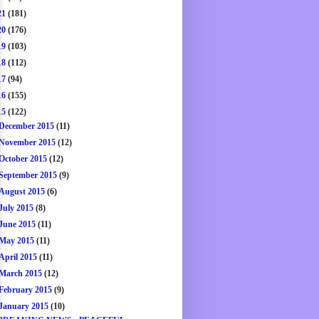
21
(181)
20
(176)
19
(103)
18
(112)
17
(94)
16
(155)
15
(122)
December 2015
(11)
November 2015
(12)
October 2015
(12)
September 2015
(9)
August 2015
(6)
July 2015
(8)
June 2015
(11)
May 2015
(11)
April 2015
(11)
March 2015
(12)
February 2015
(9)
January 2015
(10)