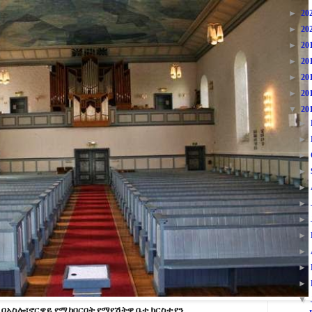
►
20
►
20
►
20
►
20
►
20
►
20
▼
20
►
►
►
►
►
►
►
►
►
►
►
▼
 በኦስሎ፣ኖርዌይ የሚከበርበት የ
ማየሽትዋ
ቤተ ክርስቲያን