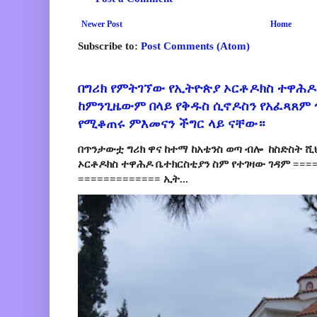
Newer Post
Home
Subscribe to:
Post Comments (Atom)
በግሪክ የምትገኘው የኢትዮጵያ ኦርቶዶክስ ተዋሕዶ
ከምንጊዜውም በላይ የቅዱስ ሲኖዶስን የአፈጻጸም
የሚቆጠሩ ምእመናን ችግር ላይ ናቸው።
በጥንታውቷ ግሪክ ዋና ከተማ ከአቴንስ ወጣ ብሎ ከስድስት ሺ
ኦርቶዶክስ ተዋሕዶ ቤተክርስቲያን ስም የተገዛው ገዳም ====
============= ኢት...