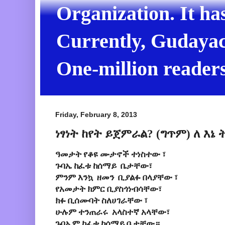
Organization. It ha
Currently, Gudayach
One-million readers
Friday, February 8, 2013
ነፃነት ከየት ይጀምራል? (ግጥም) ለ እኔ
ዓመታት የቆዩ ሙታኖች ተነስተው ፣
ጉባኤ ከፈቱ ከሰማይ ቤታቸው፣
ምንም እንኳ ዘመን ቢያልፉ በላያቸው ፣
የአመታት ክምር ቢያስጎነብሳቸው፣
ክፉ ቢሰሙባት ስለሀገራቸው ፣
ሁሉም ተንጠራሩ አላስተኛ አላቸው፣
ጉባኤም ከፈቱ ከሰማይ ቤታቸው።