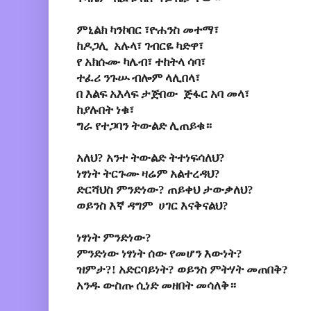
ምኒልክ ካንኮበር ፣ዮሐንስ መተማ፣
ከዶጋሊ አሉላ፣ ገብርዬ ካድዋ፣
የ አክሱሙ ካሌብ፣ ተከትላ ሳባ፣
ተፈሪ ንጉሡ ብሎም ላሊበላ፣
በ እልፍ አእላፍ ታጅበው ጅፋር አባ መላ፣
ከያሉበት ነቁ፣
ግራ የተጋባን ትውልድ ሊጠይቁ።
አለህ? አንተ ትውልድ ትተነፍሳለህ?
ነፃነት ትርጉሙ ዛሬም አልተረዳህ?
ድርሻህስ ምንድነው? ጠይቀህ ታውቃለህ?
ወይንስ እኛ ዳግም ሀገር እናቅናልህ?
ነፃነት ምንድነው?
ምንድነው ነፃነት ሰው የመሆን እውነት?
ዝምታ?! አድርባይነት? ወይንስ ምትሃት መጠበቅ?
አንዱ ውስጡ ሲነድ መዘበት መሳለቅ።