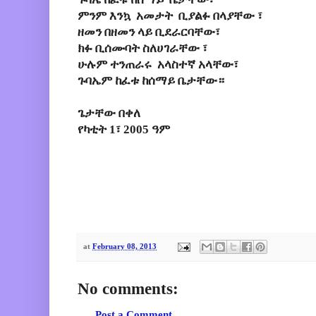
ምንም እንኳ አመታት ቢያልፉ በላያቸው ፣
ዘመን በዘመን ላይ ቢደራርባቸው፣
ክፉ ቢሰሙባት ስለሀገራቸው ፣
ሁሉም ተንጠራሩ አላስተኛ አላቸው፣
ጉባኤም ከፈቱ ከሰማይ ቤታቸው።
ጌታቸው በቀለ
የካቲት 1፣ 2005 ዓም
at
February 08, 2013
No comments:
Post a Comment