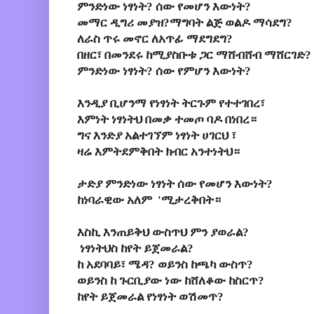
ምንድነው ነፃነት? ሰው የመሆን እውነት?
መማር ዲግሪ መያዝ?ማግባት ልጅ ወልዶ ማሳደግ?
ለራስ ጥሩ መኖር ለአጥፊ ማደግደግ?
በዘር፣ በመንደሩ ከሚያስቡቱ ጋር ማሸብሸብ ማሸርገድ?
ምንድነው ነፃነት? ሰው የምሆን እውነት?
እንዲያ ቢሆንማ የነፃነት ትርጉም የተተገበረ፣
እምነት ነፃነትህ በመቃ ተመጦ ባዶ በነበረ።
ግና እንድያ አልተገኘም ነፃነት ሀገርህ ፣
ዛሬ እምትደምቅበት ክብር አንተነትህ።
ታድያ ምንድነው ነፃነት ሰው የመሆን እውነት?
ከነባራዊው አለም 'ሚታረቅበት።
እስኪ እንጠይቅህ ውስጥህ ምን ያወራል?
ነፃነትህስ ከየት ይጀመራል?
ከ አደባባይ፣ ሜዳ? ወይንስ ከጫካ ውስጥ?
ወይንስ ከ ጉርቢያው ነው ከሸለቆው ከስርጥ?
ከየት ይጀመራል የነፃነት ወሽመጥ?