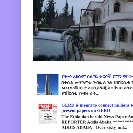
የዘመነ አክሱም ስልጣኔ ቅርሶች የማን ናቸው
በቀሲስ መንግሥቱ ጐበዜ ሉንድ ዩንቨርሲቲ ፣
አበባ ዩንቨርሲቲ አርኪኦሎጂ እና ቅርስ አስ
ዩንቨርስቲ የዶክትሬት...
GERD is meant to connect millions t
present papers on GERD
The Ethiopian herald News Paper A
REPORTER Addis Ababa *********
ADDIS ABABA - Over sixty-mil...