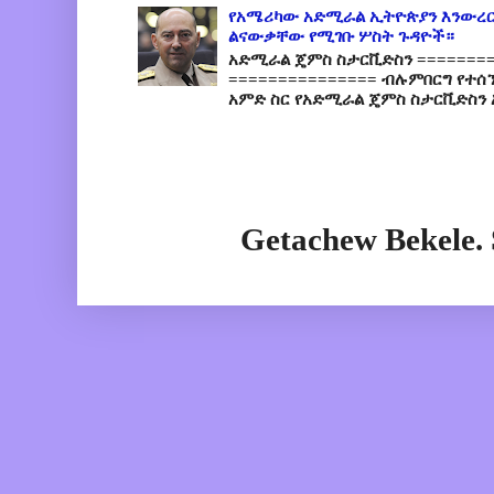
የአሜሪካው አድሚራል ኢትዮጵያን እንውረር
ልናውቃቸው የሚገቡ ሦስት ጉዳዮች።
አድሚራል ጄምስ ስታርቪድስን =========
=============== ብሉምበርግ የተሰ
አምድ ስር የአድሚራል ጄምስ ስታርቪድስን 
Getachew Bekele.