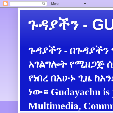
ጉዳያችን - 
ጉዳያችን - በጉዳያችን
አገልግሎት የሚዘጋጅ ሲ
የነበረ በአሁኑ ጊዜ ከአ
ነው። Gudayachn is 
Multimedia, Commu