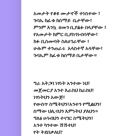
አመታት የቆዩ ሙታኖች ተነስተው ፣
ጉባኤ ከፈቱ ከሰማይ ቤታቸው፣
ምንም እንኳ ዘመን ቢያልፉ በላያቸው ፣
የአመታት ክምር ቢያስጎነብሳቸው፣
ክፉ ቢሰሙባት ስለሀገራቸው ፣
ሁሉም ተንጠራሩ አላስተኛ አላቸው፣
ጉባኤም ከፈቱ ከሰማይ ቤታቸው።
ግራ አትጋባ ነፃነት አንተው ነህ፣
መጀመርያ አንተ እራስህ ከራስህ፣
ነፃነትህን አውጅ፣
የውስጥ ስሜትህን፣አንተን የሚልህን፣
ስማው ህሊናህን እምነትህ ያለህን።
ግለፅ ሀሳብህን ተናገር ስሜትህን፣
አንተ ካንተው ሽሽተህ፣
የት ትደበቃለህ?