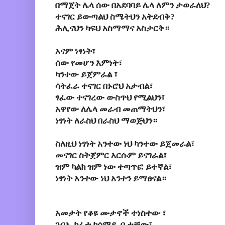
በማጀት ሌላ ሰው በአደባባይ ሌላ ለምን ታወራለህ?
ተናገር ይውጣልህ ስሜትህን አትደብቅ?
ሕሊናህን ካፍህ አስማማና አስታርቅ።
እናም ነፃነት፣
ሰው የመሆን እምነት፣
ካንተው ይጀምራል ፣
ሳትፈራ ተናገር በኑሮህ አታብል፣
ፃፈው ተናገረው ውስጥህ የሚልህን፣
አዋየው ለሌላ መራብ መጠማትህን፣
ነፃነት ለራስህ በራስህ ማወጅህን።
ስለዚህ ነፃነት አንተው ነህ ካንተው ይጀመራል፣
መናገር ስትጀምር እርሱም ይናገራል፣
ዝም ካልክ ዝም ነው ተጣጥፎ ይተኛል፣
ነፃነት አንተው ነህ አንተን ይማፀናል።
አመታት የቆዩ ሙታኖች ተነስተው ፣
ጉባኤ ከፈቱ ከሰማይ ቤታቸው፣