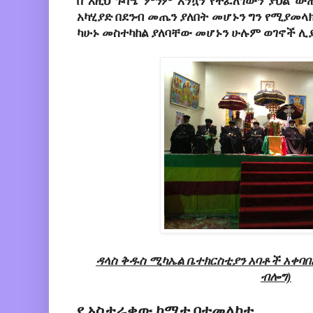
በ
እዚህ
ጉባዔ
ምንም
እንኳን
የተፈለገውን
ያህል
ው
አካሂያድ
በደንብ
መጤን
ያለበት
መሆኑን
ግን
የሚያመላ
ካሁኑ
መስተካከል
ያለባቸው
መሆኑን
ሁሉም
ወገኖች
ሊ
ዳላስ ቅዱስ ሚካኤል ቤተክርስቲያን አባቶች አቀባበ
ብሎግ)
የ አስታራቂው ኮሚቴ በተመለከተ