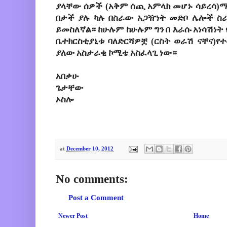
ያላቸው
ሰዎች
(
አቅም
ሰጪ
አምላክ
መሆኑ
ሳይረሳ
)
ማ
በታች
ያሉ
ካሉ
በስራው
አጋዥነት
መድቦ
ሌሎች
ስ
ይመስለኛል።
ከሁሉም
ከሁሉም
ግን
በ
እራሱ
አነሳሽነት
ቤተክርስቲያኒቱ
ባለድርሻዎቿ
(
ርስት
ወራሽ
ናቸና
)
የተ
ያለው
አስታራቂ
ኮሚቴ
አስፈላጊ
ነው።
አበቃሁ
ጌታቸው
ኦስሎ
at
December 10, 2012
No comments:
Post a Comment
Newer Post
Home