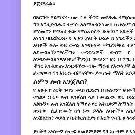
ይጀምራል።
በእርግጥ
ሃይማኖት
ነው
ና
ለ
ችግር
መፍትሔ
የሚሰ
ግን
እግዚያብሔር
ተጣሉ
አለማለቱን
ነው።
ከ
ሁሉም
ምዕመናን
የሚጠበቀው
የሚመስለኝ
ሁሉንም
አባቶች
አነሳስ
ባህሪ፤ሂደቱ
ና
አሁን
ያለበት
ሁኔታ
ከ
ሃገራችን
አባቶች
ቶሎ
ወደ
ውሳኔ
እንዳይሄዱ
ቸግሯቸዋል
ብለ
አይመስለኝም።ለችግሩ
መንስዔዎች
ውስጥ
የ
እንዳይመስለን።አባቶቻችንን
(
በ
ውጭም
ሆነ
በ
ሃገር
ችግር
እንዲወጡ
እንርዳቸው
ብሎ
ማሰብ
የእውነተኛ
ፈተናውን
ግን
እነርሱ
ብቻ
ናቸው
ያመጡት
ማለት
አይ
ለምን
ሎስ
አንጀለስ
?
የ
አሁኑ
የ
ዕርቅ
ጉባዔ
ዳላስ
ሲደረግ
በ
ሁለቱም
አባቶ
ተገልጾ
ነበር።
ሎስ
አንጀለስ
ላይ
በመጪው
ወር
ይደ
አልኩኝ።
ሎስ
አንጀለስ
ለማደራደር
አትበቃም
ለማለት
ጸንተው
ሲፈጽሙት
በጎ
ነው
ይላሉ
አባቶች።
አስ
አንጀለስን
?
ወይስ
የ
ቤተክርስቲያን
የ
እርቅ
ጉባዔ
ሁሉን
ይህችን
አነስተኛ
ጽሁፍ
ለመደምደም
ግን
አሁንም
የ
አ