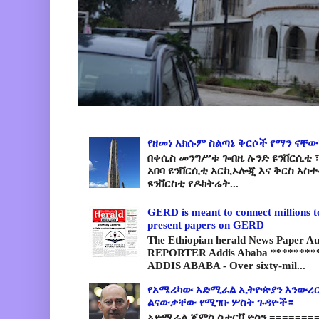
የዘመነ አክሱም ስልጣኔ ቅርሶች የማን ናቸው
በቀሲስ መንግሥቱ ጐበዜ ሉንድ ዩንቨርሲቲ ፣
አበባ ዩንቨርሲቲ አርኪኦሎጂ እና ቅርስ አስ
ዩንቨርስቲ የዶክትሬት...
GERD is meant to connect millions t
present papers on GERD
The Ethiopian herald News Paper A
REPORTER Addis Ababa *********
ADDIS ABABA - Over sixty-mil...
የአሜሪካው አድሚራል ኢትዮጵያን እንውረር
ልናውቃቸው የሚገቡ ሦስት ጉዳዮች።
አድሚራል ጄምስ ስታርቪድስን =========