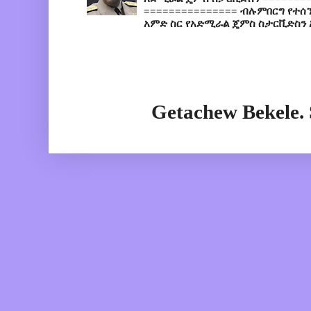
=============== ብሉምበርግ የተሰ
አምድ ስር የአድሚራል ጄምስ ስታርቪድስን 
Getachew Bekele.