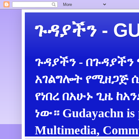
ጉዳያችን - 
ጉዳያችን - በጉዳያችን
አገልግሎት የሚዘጋጅ ሲ
የነበረ በአሁኑ ጊዜ ከአ
ነው። Gudayachn is 
Multimedia, Commu