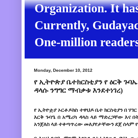
Organization. It ha
Currently, Gudayach
One-million readers
Monday, December 10, 2012
የ ኢትዮጵያ ቤተክርስቲያን የ ዕርቅ ጉባኤ
ዳላሱ ንግግር ማብቃቱ እንደተነገረ)
የ
ኢትዮዽያ
ኦርቶዶክስ
ተዋህዶ
ቤተ
ክርስቲያን
በ
ሃገር
እርቅ
ጉባዔ
በ
አሜሪካ
ዳላስ
ላይ
ማድረጋቸው
እና
በ
አንጀለስ
ላይ
ተቀጣጥረው
መለያየታቸውን
ደጀ
ሰላም