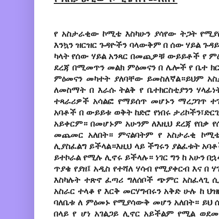
የ
አስታራቂው
ኮሚቴ
እስካሁን
ያሳየው
ትጋት
የሚያ
እንኳን
ዝርዝር
ጉዳዮችን
ባላውቅም
በ
ሰው
ሃይል
ጉዳ
ካላት
የሰው
ሃይል
አንጻር
በመጪዎቹ
ውይይቶች
የ
ም
ደረጃ
በሚመጥን
መልክ
ምዕመናን
በ
ሌሎች
የ
ቤተ
ክ
ምዕመናን
መካተት
ያለባቸው
ይመስለኛል።ይህም
አስ
ለመስማት
በ
እራሱ
ትልቅ
የ
ቤተክርስቲያንን
ሃላፊነ
ተጻራሪዎች
አሳልፎ
የማይሰጥ
መሆኑን
ማረጋገጥ
ተ
አባቶች
በ
ውይይቱ
ወቅት
ከድሮ
የነበሩ
ታሪኮችን፣ድር
አይቀርም።
በመሆኑም
አሁንም
ለእዚህ
ደረጃ
የበቃ
የ
መጨመር
አለበት።
ምናልባትም
የ
አስታራቂ
ኮሚ
ሊያስፈልግ
ይችላል።እዚህ
ላይ
ችግሩን
ያልፈቱት
አባቶ
ይተኮራል
የሚሉ
ሊኖሩ
ይችላሉ።
ነገር
ግን
ከ
አሁን
በኋ
ጥያቄ
የያዘ፤
አዲስ
የተሻለ
ሃሳብ
የሚያቀርብ
እና
በ
ሃ
እስካሉት
ተጽኖ
ፈጣሪ
ግለሰቦች
ጭምር
አስፈላጊ
ሲ
አስራር
ተላቆ
የ
እርቅ
መርሃግብሩን
አቅድ
ሁሉ
ከ
ህዝ
ባለቤቱ
ለ
ምዕመኑ
የሚያሳውቅ
መሆን
አለበት።
ይህ
በላይ
የ
ሆነ
አገልጋይ
ሊኖር
አይችልም
የሚል
ወደ