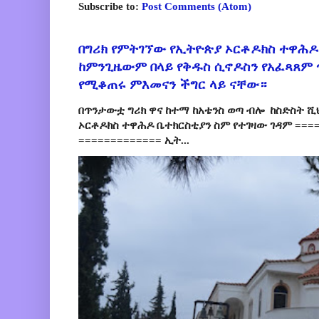
Subscribe to:
Post Comments (Atom)
በግሪክ የምትገኘው የኢትዮጵያ ኦርቶዶክስ ተዋሕዶ
ከምንጊዜውም በላይ የቅዱስ ሲኖዶስን የአፈጻጸም
የሚቆጠሩ ምእመናን ችግር ላይ ናቸው።
በጥንታውቷ ግሪክ ዋና ከተማ ከአቴንስ ወጣ ብሎ ከስድስት ሺ
ኦርቶዶክስ ተዋሕዶ ቤተክርስቲያን ስም የተገዛው ገዳም ====
============= ኢት...