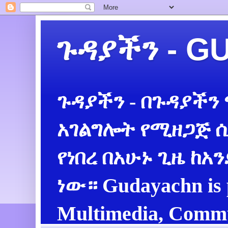
ጉዳያችን - 
ጉዳያችን - በጉዳያችን
አገልግሎት የሚዘጋጅ ሲ
የነበረ በአሁኑ ጊዜ ከአ
ነው። Gudayachn is 
Multimedia, Commu