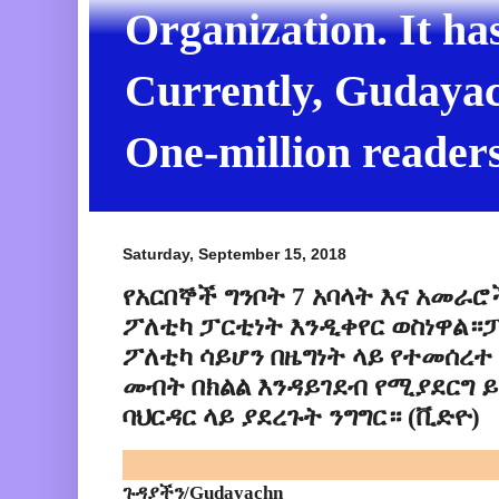
Organization. It ha
Currently, Gudayach
One-million readers
Saturday, September 15, 2018
የአርበኞች ግንቦት 7 አባላት እና አመራ
ፖለቲካ ፓርቲነት እንዲቀየር ወስነዋል።
ፖለቲካ ሳይሆን በዜግነት ላይ የተመሰረ
መብት በክልል እንዳይገደብ የሚያደርግ 
ባህርዳር ላይ ያደረጉት ንግግር። (ቪድዮ)
ጉዳያችን/Gudayachn