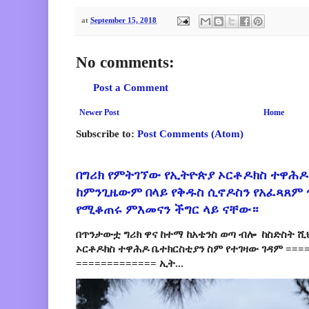
at
September 15, 2018
No comments:
Post a Comment
Newer Post
Home
Subscribe to:
Post Comments (Atom)
በግሪክ የምትገኘው የኢትዮጵያ ኦርቶዶክስ ተዋሕዶ
ከምንጊዜውም በላይ የቅዱስ ሲኖዶስን የአፈጻጸም
የሚቆጠሩ ምእመናን ችግር ላይ ናቸው።
በጥንታውቷ ግሪክ ዋና ከተማ ከአቴንስ ወጣ ብሎ ከስድስት ሺ
ኦርቶዶክስ ተዋሕዶ ቤተክርስቲያን ስም የተገዛው ገዳም ====
============= ኢት...